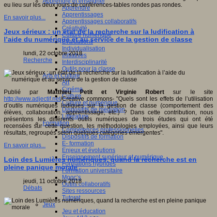
Apprendre et enseigner
eu lieu sur les deux jours de conférences-tables rondes pas rondes.
Apprendre
Apprentissages
En savoir plus...
Apprentissages collaboratifs
Créativité
Jeux sérieux : un état de la recherche sur la ludification à
Culture numérique
l’aide du numérique et au service de la gestion de classe
Evaluations
Individualisation
lundi, 22 octobre 2018
Initiatives
Recherche
Interdisciplinarité
Outils pour la classe
Arts et Culture
Art
Cinéma
Publié par
Matthieu Petit et Virginie Robert
sur le site
Culture
http://www.adjectif.net
/Creative commons- "Quels sont les effets de l’utilisation
Culture et numérique
d’outils numériques ludiques sur la gestion de classe (comportement des
Dispositifs de médiation
élèves, collaboration, apprentissage, etc.) ? Dans cette contribution, nous
Littérature
présentons les différents outils numériques de trois études qui ont été
Formation
recensées sur cette question, les méthodologies employées, ainsi que leurs
Compétences professionnelles
résultats, regroupés selon quelques catégories émergentes".
Dispositifs de formation
E- formation
En savoir plus...
Enjeux et évolutions
Enseignement supérieur et numérique
Loin des Lumières numériques, quand la recherche est en
Formations hybrides
pleine panique morale
Formation universitaire
Mooc’s
jeudi, 11 octobre 2018
Outils collaboratifs
Débats
Sites ressources
Tutorat
Jeux
Jeu et éducation