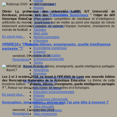
Fablab
Géolocalisation
Images
Les mondes virtuels en éducation
Olivier Ly, professeur des universités LaBRI, IUT Université de
Pratiques collaboratives
Bordeaux, présente, lors des "
Destinées Numériques
" l’objet du défi
Podcasting
historique RoboCup
(Plus grande compétition de robotique et d’intelligence
Smartphones
artificielle du monde) ayant pour but de mettre au point une équipe de robots
Tableaux numériques
totalement autonomes capable de vaincre l’équipe, humaine, championne du
Tablettes
monde de football.
Web radio
En savoir plus...
Webdocumentaire
eTwinning
#RNRE18 : " Robots, élèves, enseignants, quelle intelligence
Prospective
Ecosystème numérique
partagée "?
Espaces
Politique éducative
vendredi, 05 octobre 2018
Scénarios prospectifs
Reportages
Temps
Réseaux sociaux
Algorithme
Données
Les 2 et 3 octobre 2018, se tenait à l’IFÉ-ENS de Lyon une nouvelle édition
Réseaux sociaux et champ scolaire
des Rencontres Nationales de la Robotique Éducative
. Le thème de cette
Sélection de ressources
troisième édition :
" Robots, élèves, enseignants, quelle intelligence partagée
Bibliographies
? ".
Retour sur deux jours riches de rencontres et d’échanges.
Education artistique
Education environnementale
En savoir plus...
Histoire
Ressources citoyenneté
Innovation, innovation... est-ce que j'ai une tête à innover ?
Ressources sciences
Sites éducatifs
mercredi, 12 septembre 2018
Sites pédagogiques
Reportages
Sites ressources