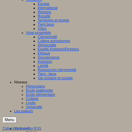
Europe
International
Régions
Ruralité
Territoires et projets
Tiers lieux
Villes
Vivre ensemble
Citoyenneté
Culture européenne
Démocratie
Egalité Hommes/Femmes
Ethique
Gouvernance
Inclusion
Laïcité
Ressources citoyenneté
Tiers - lieux
Vie scolaire et sociale
Niveaux
Périscolaire
Ecole maternelle
Ecole élémentaire
Collège
Lycée
Université
Les auteurs
Menu
S'abonner à ce flux RSS
S'informer