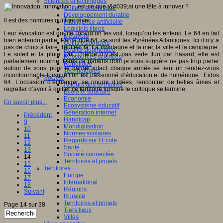
Sciences et techniques
Culture scientifique
Développement durable
Il est des nombres qui font rêver.
Intelligence artificielle
Logiciels libres
Leur évocation est douce, lorsqu’on les voit, lorsqu’on les entend. Le 64 en fait
Métavers
bien entendu partie. Parce que 64, ce sont les Pyrénées Atlantiques. Ici il n’y a
Outils et logiciels
pas de choix à faire. Tout est là. La montagne et la mer, la ville et la campagne.
Réalité augmentée
Le soleil et la pluie. Oui, l’herbe n’y est pas verte fluo par hasard, elle est
Ressources sciences
parfaitement nourrie. Dans ce paradis dont je vous suggère ne pas trop parler
Robotique
autour de vous, pour le garder intact, chaque année se tient un rendez-vous
Technologies
incontournable lorsque l’on est passionné d’éducation et de numérique : Eidos
Société
64. L’occasion d’échanger, se nourrir d’idées, rencontrer de belles âmes et
Acteurs des territoires
regretter d’avoir à quitter ce territoire lorsque le colloque se termine.
Ecole et structure
Economie
En savoir plus...
Ecosystème éducatif
Génération internet
Précédent
Handicap
9
Mondialisation
10
Normes scolaires
11
Regards sur l’Ecole
12
Santé
13
Société connectée
14
Territoires et projets
15
Territoires
16
Europe
17
International
18
Régions
Suivant
Ruralité
Territoires et projets
Page 14 sur 38
Tiers lieux
Villes