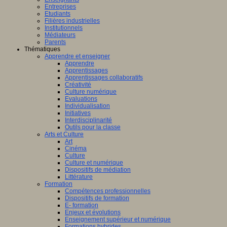
Entreprises
Etudiants
Filières industrielles
Institutionnels
Médiateurs
Parents
Thématiques
Apprendre et enseigner
Apprendre
Apprentissages
Apprentissages collaboratifs
Créativité
Culture numérique
Evaluations
Individualisation
Initiatives
Interdisciplinarité
Outils pour la classe
Arts et Culture
Art
Cinéma
Culture
Culture et numérique
Dispositifs de médiation
Littérature
Formation
Compétences professionnelles
Dispositifs de formation
E- formation
Enjeux et évolutions
Enseignement supérieur et numérique
Formations hybrides