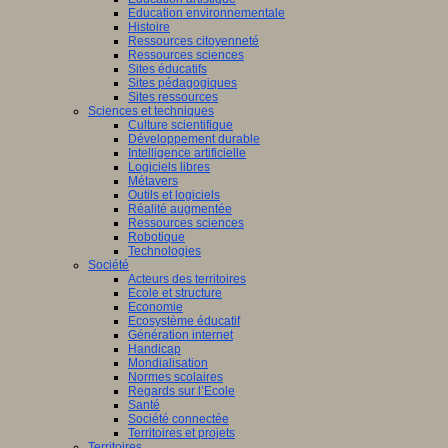
Education environnementale
Histoire
Ressources citoyenneté
Ressources sciences
Sites éducatifs
Sites pédagogiques
Sites ressources
Sciences et techniques
Culture scientifique
Développement durable
Intelligence artificielle
Logiciels libres
Métavers
Outils et logiciels
Réalité augmentée
Ressources sciences
Robotique
Technologies
Société
Acteurs des territoires
Ecole et structure
Economie
Ecosystème éducatif
Génération internet
Handicap
Mondialisation
Normes scolaires
Regards sur l’Ecole
Santé
Société connectée
Territoires et projets
Territoires