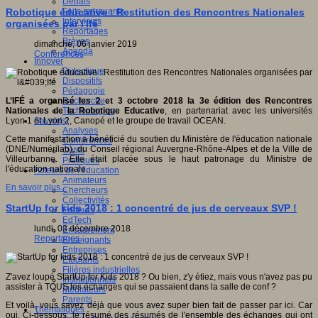
Débats
Faits marquants
Robotique éducative : Restitution des Rencontres Nationales
Interviews
organisées par l'Ifé
Reportages
Brèves
dimanche, 06 janvier 2019
Agenda
Conférences
Innover
Didactique
Dispositifs
Pédagogie
Recherche
L’IFÉ a organisé les 2 et 3 octobre 2018 la 3e édition des Rencontres
Technologies
Nationales de la Robotique Educative
, en partenariat avec les universités
Savoir(s)
Lyon 1 et Lyon 2, Canopé et le groupe de travail OCEAN.
Analyses
Cette manifestation a bénéficié du soutien du Ministère de l'éducation nationale
Conférences
(DNE/Numérilab), du Conseil régional Auvergne-Rhône-Alpes et de la Ville de
Outils
Villeurbanne. Elle était placée sous le haut patronage du Ministre de
Pratiques
l'éducation nationale.
Acteurs de l'éducation
Animateurs
En savoir plus...
Chercheurs
Collectivités
StartUp for kids 2018 : 1 concentré de jus de cerveaux SVP !
Editeurs
EdTech
lundi, 03 décembre 2018
Encadrement
Reportages
Enseignants
Entreprises
Etudiants
Filières industrielles
Z'avez loupé StartUp for Kids 2018 ? Ou bien, z'y étiez, mais vous n'avez pas pu
Institutionnels
assister à TOUS les échanges qui se passaient dans la salle de conf ?
Médiateurs
Parents
Et voilà, vous savez déjà que vous avez super bien fait de passer par ici. Car
Thématiques
oui. Ci-dessous, le résumé des résumés de l'ensemble des échanges qui ont