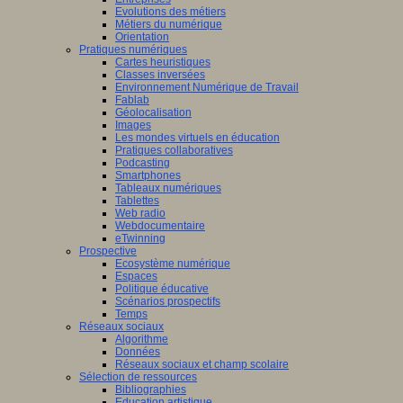
Evolutions des métiers
Métiers du numérique
Orientation
Pratiques numériques
Cartes heuristiques
Classes inversées
Environnement Numérique de Travail
Fablab
Géolocalisation
Images
Les mondes virtuels en éducation
Pratiques collaboratives
Podcasting
Smartphones
Tableaux numériques
Tablettes
Web radio
Webdocumentaire
eTwinning
Prospective
Ecosystème numérique
Espaces
Politique éducative
Scénarios prospectifs
Temps
Réseaux sociaux
Algorithme
Données
Réseaux sociaux et champ scolaire
Sélection de ressources
Bibliographies
Education artistique