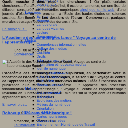
Jeux 4/12 ans
Quelle mouche a donc piqué les chercheurs ?
Ou plutôt certains
Jeux sérieux
chercheurs… Paraît en effet aujourd’hui, 9 octobre, l’annonce, sur une liste de
Jeux vidéo
diffusion consacrée aux humanités numériques
ainsi que sur le web
, d’une
Langages
journée d’étude, en juin prochain, à l’École des hautes études en sciences
Ecriture
sociales. Son thème : «
Les dossiers de l’écran : Controverses, paniques
Humour
morales et usages éducatifs des écrans
». Sic.
Langue orale
Langues vivantes
En savoir plus...
Lecture
Programmation
L’Académie des technologies lance " Voyage au centre de
Médias
l’apprentissage "
Compétences informationnelles
Culture des médias
lundi, 08 octobre 2018
Curation
Conférences
Droits
Education aux médias
Information et nouveaux médias
Identité numérique
Internet responsable
L’Académie des technologies lance aujourd'hui, en partenariat avec la
Littératie numérique
fondation de l’Académie des technologies, la saison 1 de " Voyage au centre
Publication
de l’apprentissage", une série d’interviews inédites
. Créée à l'occasion de la
Réseaux sociaux
publication d’un rapport de l’académie : " Approche des processus
Métiers
fondamentaux de l’apprentissage ", " Voyage au centre de l’apprentissage "
Entrepreneuriat
reviendra en 8 interviews d'environ 10 minutes sur la façon dont les humains
Entreprises
apprennent les objets techniques.
Evolutions des métiers
Métiers du numérique
En savoir plus...
Orientation
Pratiques numériques
Robocup 2020 : un défi historique !
Cartes heuristiques
Classes inversées
dimanche, 07 octobre 2018
Environnement Numérique de Travail
Fait marquant