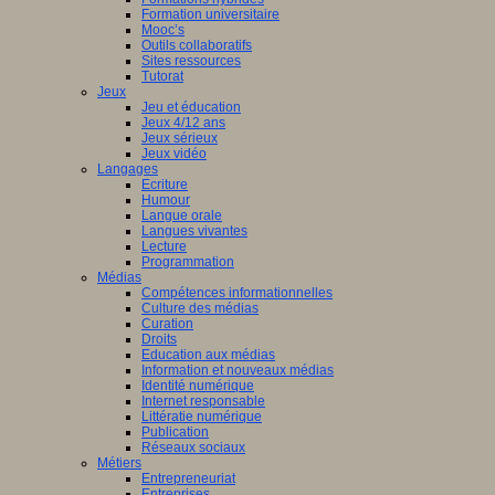
Formation universitaire
Mooc’s
Outils collaboratifs
Sites ressources
Tutorat
Jeux
Jeu et éducation
Jeux 4/12 ans
Jeux sérieux
Jeux vidéo
Langages
Ecriture
Humour
Langue orale
Langues vivantes
Lecture
Programmation
Médias
Compétences informationnelles
Culture des médias
Curation
Droits
Education aux médias
Information et nouveaux médias
Identité numérique
Internet responsable
Littératie numérique
Publication
Réseaux sociaux
Métiers
Entrepreneuriat
Entreprises