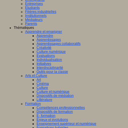
Entreprises
Etudiants
Filières industrielles
Institutionnels
Médiateurs
Parents
Thématiques
Apprendre et enseigner
Apprendre
Apprentissages
Apprentissages collaboratifs
Créativité
Culture numérique
Evaluations
Individualisation
Initiatives
Interdisciplinarité
Outils pour la classe
Arts et Culture
Art
Cinéma
Culture
Culture et numérique
Dispositifs de médiation
Littérature
Formation
Compétences professionnelles
Dispositifs de formation
E- formation
Enjeux et évolutions
Enseignement supérieur et numérique
Formations hybrides