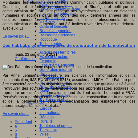
Sciences et techniques
Montaigne, les étudiants des Masters Communication publique et politique,
Culture scientifique
Consulting et expertise en communication et Stratégie et politique de
Développement durable
communication de l’ISIC, ont présenté des synthèses de livres en Sciences
Intelligence artificielle
humaines et sociales parus au cours des deux dernières années sur les
Logiciels libres
cultures numériques. Des chercheurs et des professionnels de la
Métavers
communication et du numérique ont été invités à venir les écouter et débattre
Outils et logiciels
avec eux.(1)
Réalité augmentée
Ressources sciences
En savoir plus...
Robotique
Technologies
Des FabLabs comme espaces de construction de la motivation
Société
Acteurs des territoires
jeudi, 23 septembre 2021
Ecole et structure
Conférences
Economie
Ecosystème éducatif
Génération internet
Handicap
Par Anne Lehmans, Professeure en sciences de l’information et de la
Mondialisation
communication, IMS-RUDII (UMR 5218), associée au MICA : " Le FabLab peut
Normes scolaires
être considéré comme un dispositif sémio-socio-technique qui aide les élèves à
Regards sur l’Ecole
(re)trouver des sources de motivation pour les apprentissages scolaires, ou
Santé
reprendre un cursus de formation quand ils l’ont quitté. Le projet e-FRAN
Société connectée
Persévérons a permis d’étudier les processus de construction de la motivation
Territoires et projets
et de la persévérance dans la réorganisation des espaces-temps des
Territoires
apprentissages dans les FabLabs."
Europe
International
En savoir plus...
Régions
Ruralité
Précédent
Territoires et projets
4
Tiers lieux
5
Villes
6