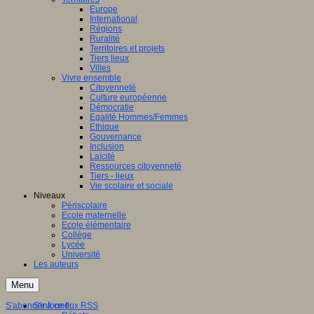
Europe
International
Régions
Ruralité
Territoires et projets
Tiers lieux
Villes
Vivre ensemble
Citoyenneté
Culture européenne
Démocratie
Egalité Hommes/Femmes
Ethique
Gouvernance
Inclusion
Laïcité
Ressources citoyenneté
Tiers - lieux
Vie scolaire et sociale
Niveaux
Périscolaire
Ecole maternelle
Ecole élémentaire
Collège
Lycée
Université
Les auteurs
Menu
S'abonner à ce flux RSS
S'informer