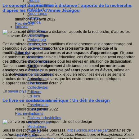
Débats
Faits marquants
Le concept de présence à distance : apports de la recherche,
Interviews
d’après les travaux d’Annie Jézégou
Reportages
Brèves
dimanche, 10 avril 2022
Agenda
Recherche
Innover
Didactique
Dispositifs
Pédagogie
Recherche
Ces dernières années, les conditions d’enseignement et d’apprentissage ont
Technologies
beaucoup évolué avec l’
importance croissante du numérique
et la
Savoir(s)
modification du rapport au temps et aux espaces d’apprentissage
. Or, pour
Analyses
de nombreux professionnels de l’éducation, ces évolutions peuvent engendrer
Conférences
des
difficultés d’apprentissage
pour les élèves en situation de distanciation.
Outils
Dans un
contexte d’enseignement à distance
, comment
permettre aux
Pratiques
enseignants d’être le plus possible présents pour leurs élèves
, même en
Acteurs de l'éducation
étant physiquement éloignés d’eux, et qu’en retour, les élèves se sentent
Animateurs
proches de leur enseignant sans que les environnements numériques
Chercheurs
d’apprentissage ne fassent écran ?
Collectivités
En savoir plus...
Editeurs
EdTech
Le livre en contexte numérique : Un défi de design
Encadrement
Enseignants
Entreprises
vendredi, 28 janvier 2022
Etudiants
Recherche
Filières industrielles
Institutionnels
Médiateurs
Sous la direction de Renée Bourassa,
https://crilcq.arcanes.ca/
(
domaines de
Parents
recherche : ARts, Communication, Artifices Numériques et Écosystèmes Socio-
Thématiques