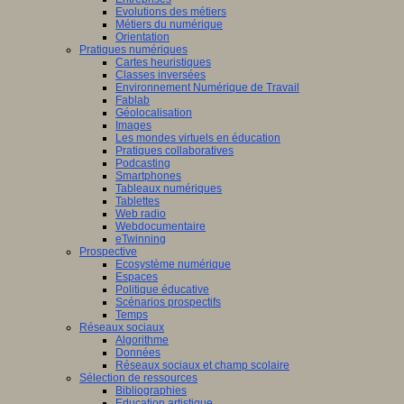
Evolutions des métiers
Métiers du numérique
Orientation
Pratiques numériques
Cartes heuristiques
Classes inversées
Environnement Numérique de Travail
Fablab
Géolocalisation
Images
Les mondes virtuels en éducation
Pratiques collaboratives
Podcasting
Smartphones
Tableaux numériques
Tablettes
Web radio
Webdocumentaire
eTwinning
Prospective
Ecosystème numérique
Espaces
Politique éducative
Scénarios prospectifs
Temps
Réseaux sociaux
Algorithme
Données
Réseaux sociaux et champ scolaire
Sélection de ressources
Bibliographies
Education artistique