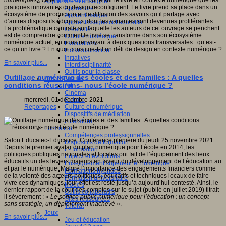
numériques
), cette
publication
porte sur le livre en contexte numérique que les
Apprendre et enseigner
pratiques innovantes du design reconfigurent. Le livre prend sa place dans un
Apprendre
écosystème de production et de diffusion des savoirs qu’il partage avec
Apprentissages
d’autres dispositifs éditoriaux, dont les variantes sont devenues proliférantes.
Apprentissages collaboratifs
La problématique centrale sur laquelle les auteurs de cet ouvrage se penchent
Créativité
est de comprendre comment le livre se transforme dans son écosystème
Culture numérique
numérique actuel, en nous renvoyant à deux questions transversales : qu’est-
Evaluations
ce qu’un livre ? En quoi constitue-t-il un défi de design en contexte numérique ?
Individualisation
Initiatives
En savoir plus...
Interdisciplinarité
Outils pour la classe
Outillage numérique des écoles et des familles : A quelles
Arts et Culture
conditions réussirons- nous l’école numérique ?
Art
Cinéma
Culture
mercredi, 01 décembre 2021
Culture et numérique
Reportages
Dispositifs de médiation
Littérature
Formation
Compétences professionnelles
Salon Educatec-Educatice. Conférence plénière du jeudi 25 novembre 2021.
Dispositifs de formation
Depuis le premier avatar du plan numérique pour l’école en 2014, les
E- formation
politiques publiques nationales et locales ont fait de l’équipement des lieux
Enjeux et évolutions
éducatifs un des leviers majeurs en faveur du développement de l’éducation au
Enseignement supérieur et numérique
et par le numérique. Malgré l’importance des engagements financiers comme
Formations hybrides
de la volonté des acteurs politiques, éducatifs et techniques locaux de faire
Formation universitaire
vivre ces dynamiques, leur effet est resté jusqu’à aujourd’hui contesté. Ainsi, le
Mooc’s
dernier rapport de la cour des comptes sur le sujet (publié en juillet 2019) titrait-
Outils collaboratifs
il sévèrement : «
Le service public numérique pour l’éducation : un concept
Sites ressources
sans stratégie, un déploiement inachevé
».
Tutorat
Jeux
En savoir plus...
Jeu et éducation