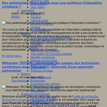
Jeux 4/12 ans
Des partenariats façon puzzle pour une politique d’éducation
Jeux sérieux
commune ?
Jeux vidéo
Langages
mardi, 30 novembre 2021
Ecriture
Editos
Humour
Langue orale
Langues vivantes
Lecture
"Au cours du XXe siècle, la finalité essentielle de l’éducation publique était la
Programmation
citoyenneté nationale et les efforts de développement et elle a pris la forme de
Médias
la scolarisation obligatoire des enfants et des jeunes. Le nouveau contrat social
Compétences informationnelles
pour l’éducation doit nous unir autour d’initiatives collectives et fournir les
Culture des médias
connaissances et les innovations nécessaires pour façonner des futurs
Curation
durables et pacifiques pour tous, ancrés dans la justice sociale, économique et
Droits
environnementale". (Rapport de l’Unesco)
Education aux médias
Information et nouveaux médias
En savoir plus...
Identité numérique
Internet responsable
Webinaire TECHNE : Développer les usages des techniques
Littératie numérique
numériques pour l'éducation, nécessité d'une approche
Publication
partenariale
Réseaux sociaux
Métiers
Entrepreneuriat
lundi, 29 novembre 2021
Entreprises
Fait marquant
Evolutions des métiers
Métiers du numérique
Orientation
Pratiques numériques
Webinaire proposé dans le cadre des rendez-vous de l
’unité de recherche
Cartes heuristiques
Techné de l’Université de Poitiers
, il a réuni le 16 novembre 2021 autour de
Classes inversées
Jean François Cerisier(@jfcerisier)
les témoignages d’experts de 4 Pays :
Environnement Numérique de Travail
Brésil, Canada (Québec), Maroc et Suisse, dans le cadre du projet
REVE.