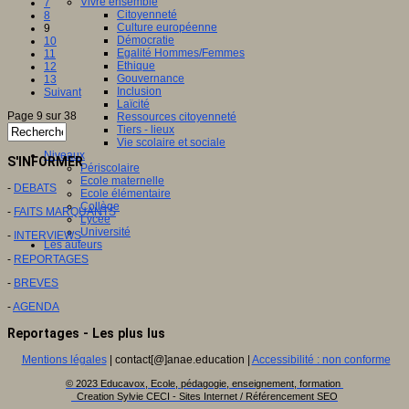
Vivre ensemble
7
Citoyenneté
8
Culture européenne
9
Démocratie
10
Egalité Hommes/Femmes
11
Ethique
12
Gouvernance
13
Inclusion
Suivant
Laïcité
Page 9 sur 38
Ressources citoyenneté
Tiers - lieux
Vie scolaire et sociale
Niveaux
S'INFORMER
Périscolaire
Ecole maternelle
-
DEBATS
Ecole élémentaire
Collège
-
FAITS MARQUANTS
Lycée
Université
-
INTERVIEWS
Les auteurs
-
REPORTAGES
-
BREVES
-
AGENDA
Reportages - Les plus lus
Mentions légales
| contact[@]anae.education |
Accessibilité : non conforme
© 2023 Educavox, Ecole, pédagogie, enseignement, formation
Creation Sylvie CECI - Sites Internet / Référencement SEO