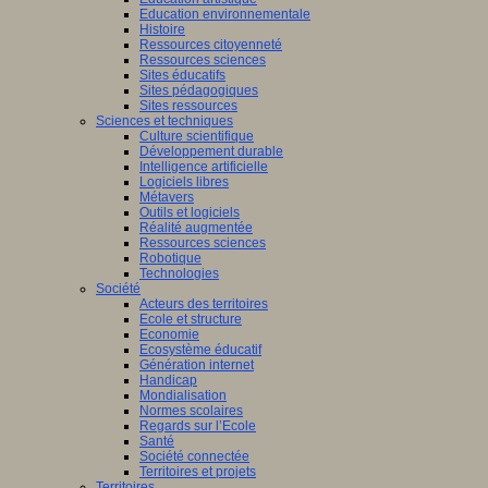
Education environnementale
Histoire
Ressources citoyenneté
Ressources sciences
Sites éducatifs
Sites pédagogiques
Sites ressources
Sciences et techniques
Culture scientifique
Développement durable
Intelligence artificielle
Logiciels libres
Métavers
Outils et logiciels
Réalité augmentée
Ressources sciences
Robotique
Technologies
Société
Acteurs des territoires
Ecole et structure
Economie
Ecosystème éducatif
Génération internet
Handicap
Mondialisation
Normes scolaires
Regards sur l’Ecole
Santé
Société connectée
Territoires et projets
Territoires