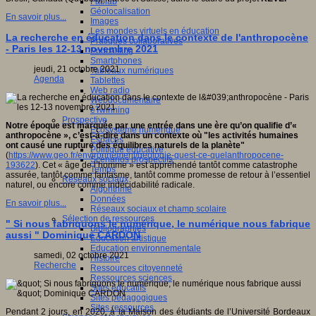
Fablab
Géolocalisation
En savoir plus...
Images
Les mondes virtuels en éducation
La recherche en éducation dans le contexte de l'anthropocène
Pratiques collaboratives
- Paris les 12-13 novembre 2021
Podcasting
Smartphones
jeudi, 21 octobre 2021
Tableaux numériques
Agenda
Tablettes
Web radio
Webdocumentaire
eTwinning
Prospective
Notre époque est marquée par une entrée dans une ère qu’on qualifie d’«
Ecosystème numérique
anthropocène », c’est-à-dire dans un contexte où "les activités humaines
Espaces
ont causé une rupture des équilibres naturels de la planète"
Politique éducative
(
https://www.geo.fr/environnement/geologie-quest-ce-quelanthropocene-
Scénarios prospectifs
193622
). Cet « âge de l’homme » est appréhendé tantôt comme catastrophe
Temps
assurée, tantôt comme fantasme, tantôt comme promesse de retour à l’essentiel
Réseaux sociaux
naturel, ou encore comme indécidabilité radicale.
Algorithme
Données
En savoir plus...
Réseaux sociaux et champ scolaire
Sélection de ressources
" Si nous fabriquons le numérique, le numérique nous fabrique
Bibliographies
aussi " Dominique CARDON
Education artistique
Education environnementale
samedi, 02 octobre 2021
Histoire
Recherche
Ressources citoyenneté
Ressources sciences
Sites éducatifs
Sites pédagogiques
Sites ressources
Pendant 2 jours, en 2020, à la Maison des étudiants de l’Université Bordeaux