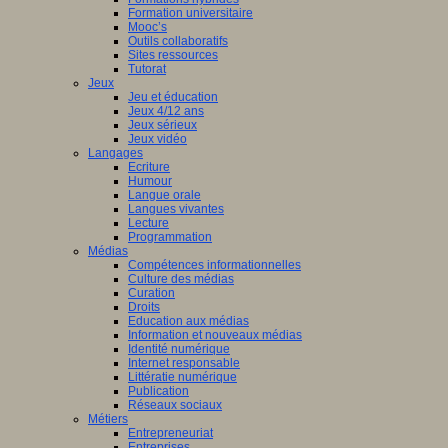
Formation universitaire
Mooc’s
Outils collaboratifs
Sites ressources
Tutorat
Jeux
Jeu et éducation
Jeux 4/12 ans
Jeux sérieux
Jeux vidéo
Langages
Ecriture
Humour
Langue orale
Langues vivantes
Lecture
Programmation
Médias
Compétences informationnelles
Culture des médias
Curation
Droits
Education aux médias
Information et nouveaux médias
Identité numérique
Internet responsable
Littératie numérique
Publication
Réseaux sociaux
Métiers
Entrepreneuriat
Entreprises