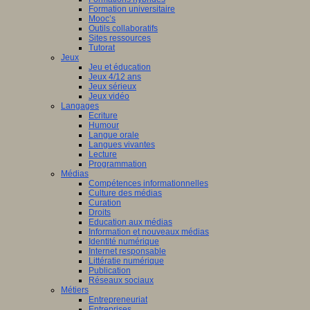
Formation universitaire
Mooc’s
Outils collaboratifs
Sites ressources
Tutorat
Jeux
Jeu et éducation
Jeux 4/12 ans
Jeux sérieux
Jeux vidéo
Langages
Ecriture
Humour
Langue orale
Langues vivantes
Lecture
Programmation
Médias
Compétences informationnelles
Culture des médias
Curation
Droits
Education aux médias
Information et nouveaux médias
Identité numérique
Internet responsable
Littératie numérique
Publication
Réseaux sociaux
Métiers
Entrepreneuriat
Entreprises