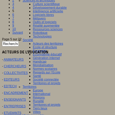
2
Sciences et techniques
3
Culture scientifique
4
Développement durable
5
Intelligence artificielle
6
Logiciels libres
7
Métavers
8
Outils et logiciels
9
Réalité augmentée
10
Ressources sciences
Suivant
Robotique
Technologies
Page 5 sur 22
Société
Acteurs des territoires
Ecole et structure
Economie
ACTEURS DE L'EDUCATION
Ecosystème éducatif
Génération internet
-
ANIMATEURS
Handicap
Mondialisation
-
CHERCHEURS
Normes scolaires
Regards sur l’Ecole
-
COLLECTIVITES
Santé
-
EDITEURS
Société connectée
Territoires et projets
-
EDTECH
Territoires
Europe
-
ENCADREMENT
International
Régions
-
ENSEIGNANTS
Ruralité
Territoires et projets
-
ENTREPRISES
Tiers lieux
Villes
-
ETUDIANTS