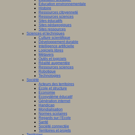
Education environnementale
Histoire
Ressources citoyenneté
Ressources sciences
Sites éducatifs
Sites pédagogiques
Sites ressources
Sciences et techniques
Culture scientifique
Développement durable
Intelligence artificielle
Logiciels libres
Métavers
Outils et logiciels
Réalité augmentée
Ressources sciences
Robotique
Technologies
Société
Acteurs des territoires
Ecole et structure
Economie
Ecosystème éducatif
Génération internet
Handicap
Mondialisation
Normes scolaires
Regards sur l’Ecole
Santé
Société connectée
Territoires et projets
Territoires