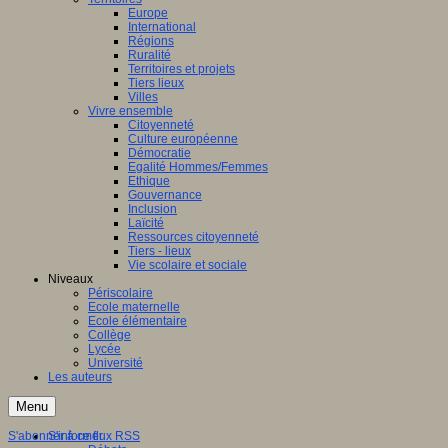
Europe
International
Régions
Ruralité
Territoires et projets
Tiers lieux
Villes
Vivre ensemble
Citoyenneté
Culture européenne
Démocratie
Egalité Hommes/Femmes
Ethique
Gouvernance
Inclusion
Laïcité
Ressources citoyenneté
Tiers - lieux
Vie scolaire et sociale
Niveaux
Périscolaire
Ecole maternelle
Ecole élémentaire
Collège
Lycée
Université
Les auteurs
Menu
S'abonner à ce flux RSS
S'informer