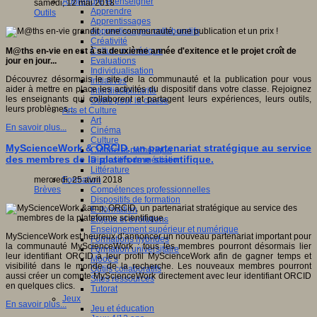
Apprendre et enseigner
samedi, 12 mai 2018
Apprendre
Outils
Apprentissages
Apprentissages collaboratifs
Créativité
Culture numérique
M@ths en-vie en est à sa deuxième année d'exitence et le projet croît de
Evaluations
jour en jour...
Individualisation
Découvrez désormais le site de la communauté et la publication pour vous
Initiatives
aider à mettre en place les activités du dispositif dans votre classe. Rejoignez
Interdisciplinarité
les enseignants qui collaborent et partagent leurs expériences, leurs outils,
Outils pour la classe
leurs problèmes...
Arts et Culture
Art
En savoir plus...
Cinéma
Culture
MyScienceWork & ORCID, un partenariat stratégique au service
Culture et numérique
des membres de la plateforme scientifique.
Dispositifs de médiation
Littérature
Formation
mercredi, 25 avril 2018
Compétences professionnelles
Brèves
Dispositifs de formation
E- formation
Enjeux et évolutions
Enseignement supérieur et numérique
MyScienceWork est heureux d’annoncer un nouveau partenariat important pour
Formations hybrides
la communauté MyScienceWork : tous les membres pourront désormais lier
Formation universitaire
leur identifiant ORCID à leur profil MyScienceWork afin de gagner temps et
Mooc’s
visibilité dans le monde de la recherche. Les nouveaux membres pourront
Outils collaboratifs
aussi créer un compte MyScienceWork directement avec leur identifiant ORCID
Sites ressources
en quelques clics.
Tutorat
Jeux
En savoir plus...
Jeu et éducation