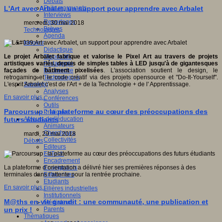
Débats
Faits marquants
L'Art avec Arbalet, un support pour apprendre avec Arbalet
Interviews
Reportages
mercredi, 30 mai 2018
Brèves
Technologies
Agenda
Innover
Didactique
Dispositifs
Le projet Arbalet fabrique et valorise le Pixel Art au travers de projets
Pédagogie
artistiques variés, depuis de simples tables à LED jusqu'à de gigantesques
Recherche
façades de bâtiment pixelisées
. L'association soutient le design, le
Technologies
retrogaming et le code créatif via des projets opensource et "Do-It-Yourself".
Savoir(s)
L'esprit Arbalet c'est de l'Art + de la Technologie + de l' Apprentissage.
Analyses
En savoir plus...
Conférences
Outils
Parcoursup : la plateforme au cœur des préoccupations des
Pratiques
Acteurs de l'éducation
futurs étudiants
Animateurs
Chercheurs
mardi, 29 mai 2018
Collectivités
Débats
Editeurs
EdTech
Encadrement
Enseignants
La plateforme d’orientation a délivré hier ses premières réponses à des
Entreprises
terminales dans l’attente pour la rentrée prochaine.
Etudiants
En savoir plus...
Filières industrielles
Institutionnels
M@ths en-vie grandit : une communauté, une publication et
Médiateurs
Parents
un prix !
Thématiques