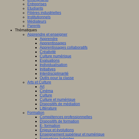
Entreprises
Etudiants
Filières industrielles
Institutionnels
Médiateurs
Parents
Thématiques
Apprendre et enseigner
Apprendre
Apprentissages
Apprentissages collaboratifs
Créativité
Culture numérique
Evaluations
Individualisation
Initiatives
Interdisciplinarité
Outils pour la classe
Arts et Culture
Art
Cinéma
Culture
Culture et numérique
Dispositifs de médiation
Littérature
Formation
Compétences professionnelles
Dispositifs de formation
E- formation
Enjeux et évolutions
Enseignement supérieur et numérique
Formations hybrides