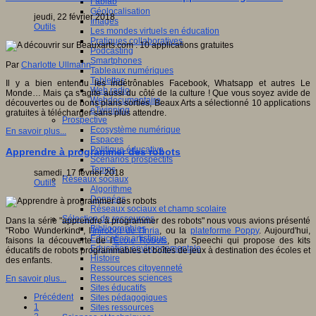
Fablab
Géolocalisation
jeudi, 22 février 2018
Images
Outils
Les mondes virtuels en éducation
Pratiques collaboratives
Podcasting
Smartphones
Par
Charlotte Ullmann
Tableaux numériques
Tablettes
Il y a bien entendu les indétrônables Facebook, Whatsapp et autres Le
Web radio
Monde… Mais ça s’agite aussi du côté de la culture ! Que vous soyez avide de
Webdocumentaire
découvertes ou de bons plans sorties, Beaux Arts a sélectionné 10 applications
eTwinning
gratuites à télécharger sans plus attendre.
Prospective
Ecosystème numérique
En savoir plus...
Espaces
Politique éducative
Apprendre à programmer des robots
Scénarios prospectifs
Temps
samedi, 17 février 2018
Réseaux sociaux
Outils
Algorithme
Données
Réseaux sociaux et champ scolaire
Sélection de ressources
Dans la série "apprendre à programmer des robots" nous vous avions présenté
Bibliographies
"Robo Wunderkind", l
'Inirobot de l'Inria
, ou la
plateforme Poppy
. Aujourd'hui,
Education artistique
faisons la découverte de l
'Ecole Robots
, par Speechi qui propose des kits
Education environnementale
éducatifs de robots programmables et boîtes de jeux à destination des écoles et
Histoire
des enfants.
Ressources citoyenneté
Ressources sciences
En savoir plus...
Sites éducatifs
Précédent
Sites pédagogiques
1
Sites ressources