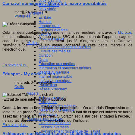
Jeux 4/12 ans
Carnaval numérique : Micro:bit, macro-possibilités
Jeux sérieux
Jeux vidéo
mardi, 24 avril 2018
Langages
Pratiques
Ecriture
Humour
Langue orale
Langues vivantes
Cela fait déjà quelques temps que je m’amuse régulièrement avec le
Micro:bit
,
Lecture
un mini-ordinateur développé par la BBC et à destination de l’apprentissage du
Programmation
code. Le prétexte particulièrement justifié d’organiser lors du Carnaval
Médias
Numérique de l'An@é un atelier consacré à cette petite merveille de
Compétences informationnelles
l’électronique.
Culture des médias
Curation
Droits
Education aux médias
En savoir plus...
Information et nouveaux médias
Identité numérique
Eduspot - My code is rich #1
Internet responsable
Littératie numérique
mercredi, 04 avril 2018
Publication
Outils
Réseaux sociaux
Métiers
Entrepreneuriat
(Extrait de mon intervention à Eduspot)
Entreprises
Evolutions des métiers
Code, 4 lettres et une infinité de possibilités
…On a parfois l’impression que
Métiers du numérique
lorsque l’on prononce le mot « code » l’on a tout dit et que cet univers se borne
Orientation
assez facilement. Il n’en est rien. Si Scratch est la star des langages à l’école, il
Pratiques numériques
ne saurait représenter à lui seul la forêt qui l’entoure.
Cartes heuristiques
En savoir plus...
Classes inversées
Environnement Numérique de Travail
A découvrir sur Beauxarts.com : 10 applications gratuites