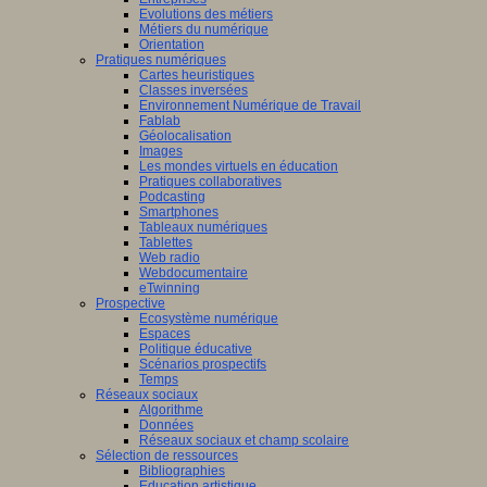
Evolutions des métiers
Métiers du numérique
Orientation
Pratiques numériques
Cartes heuristiques
Classes inversées
Environnement Numérique de Travail
Fablab
Géolocalisation
Images
Les mondes virtuels en éducation
Pratiques collaboratives
Podcasting
Smartphones
Tableaux numériques
Tablettes
Web radio
Webdocumentaire
eTwinning
Prospective
Ecosystème numérique
Espaces
Politique éducative
Scénarios prospectifs
Temps
Réseaux sociaux
Algorithme
Données
Réseaux sociaux et champ scolaire
Sélection de ressources
Bibliographies
Education artistique