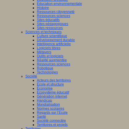
Education environnementale
Histoire
Ressources citoyenneté
Ressources sciences
Sites éducatifs
Sites pédagogiques
Sites ressources
Sciences et techniques
Culture scientifique
Développement durable
Intelligence artificielle
Logiciels libres
Métavers
Outils et logiciels
Réalité augmentée
Ressources sciences
Robotique
Technologies
Société
Acteurs des territoires
Ecole et structure
Economie
Ecosystème éducatif
Génération internet
Handicap
Mondialisation
Normes scolaires
Regards sur l’Ecole
Santé
Société connectée
Territoires et projets
Territoires