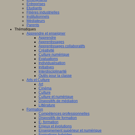
Entreprises
Etudiants
Filières industrielles
Institutionnels
Médiateurs
Parents
Thématiques
Apprendre et enseigner
Apprendre
Apprentissages
Apprentissages collaboratifs
Créativité
Culture numérique
Evaluations
Individualisation
Initiatives
Interdisciplinarité
Outils pour la classe
Arts et Culture
Art
Cinéma
Culture
Culture et numérique
Dispositifs de médiation
Littérature
Formation
Compétences professionnelles
Dispositifs de formation
E- formation
Enjeux et évolutions
Enseignement supérieur et numérique
Formations hybrides