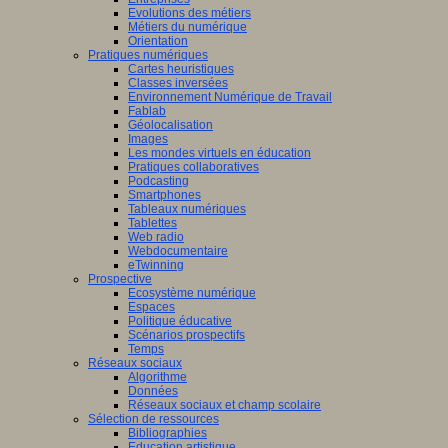
Evolutions des métiers
Métiers du numérique
Orientation
Pratiques numériques
Cartes heuristiques
Classes inversées
Environnement Numérique de Travail
Fablab
Géolocalisation
Images
Les mondes virtuels en éducation
Pratiques collaboratives
Podcasting
Smartphones
Tableaux numériques
Tablettes
Web radio
Webdocumentaire
eTwinning
Prospective
Ecosystème numérique
Espaces
Politique éducative
Scénarios prospectifs
Temps
Réseaux sociaux
Algorithme
Données
Réseaux sociaux et champ scolaire
Sélection de ressources
Bibliographies
Education artistique