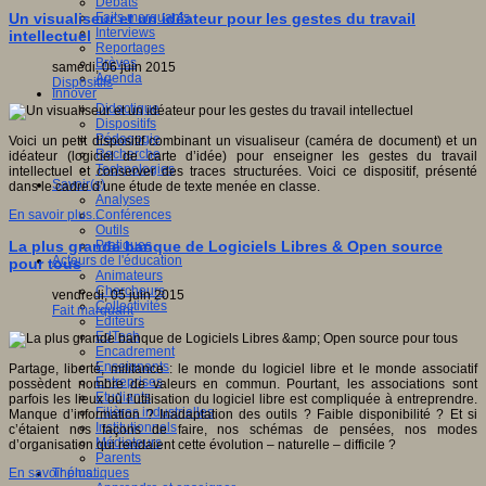
Débats
Faits marquants
Un visualiseur et un idéateur pour les gestes du travail
Interviews
intellectuel
Reportages
Brèves
samedi, 06 juin 2015
Agenda
Dispositifs
Innover
Didactique
Dispositifs
Pédagogie
Voici un petit dispositif combinant un visualiseur (caméra de document) et un
Recherche
idéateur (logiciel de carte d’idée) pour enseigner les gestes du travail
Technologies
intellectuel et conserver des traces structurées. Voici ce dispositif, présenté
Savoir(s)
dans le cadre d’une étude de texte menée en classe.
Analyses
Conférences
En savoir plus...
Outils
Pratiques
La plus grande banque de Logiciels Libres & Open source
Acteurs de l'éducation
pour tous
Animateurs
Chercheurs
vendredi, 05 juin 2015
Collectivités
Fait marquant
Editeurs
EdTech
Encadrement
Enseignants
Partage, liberté, militance : le monde du logiciel libre et le monde associatif
Entreprises
possèdent nombre de valeurs en commun. Pourtant, les associations sont
Etudiants
parfois les lieux où l’utilisation du logiciel libre est compliquée à entreprendre.
Filières industrielles
Manque d’information ? Inadaptation des outils ? Faible disponibilité ? Et si
Institutionnels
c’étaient nos façons de faire, nos schémas de pensées, nos modes
Médiateurs
d’organisation qui rendaient cette évolution – naturelle – difficile ?
Parents
Thématiques
En savoir plus...