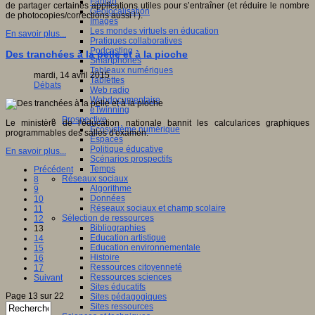
Fablab
de partager certaines applications utiles pour s’entraîner (et réduire le nombre
Géolocalisation
de photocopies/corrections aussi ! ).
Images
Les mondes virtuels en éducation
En savoir plus...
Pratiques collaboratives
Podcasting
Des tranchées à la pelle et à la pioche
Smartphones
Tableaux numériques
mardi, 14 avril 2015
Tablettes
Débats
Web radio
Webdocumentaire
eTwinning
Prospective
Le ministère de l'éducation nationale bannit les calcularices graphiques
Ecosystème numérique
programmables des salles d'examen.
Espaces
Politique éducative
En savoir plus...
Scénarios prospectifs
Temps
Précédent
Réseaux sociaux
8
Algorithme
9
Données
10
Réseaux sociaux et champ scolaire
11
Sélection de ressources
12
Bibliographies
13
Education artistique
14
Education environnementale
15
Histoire
16
Ressources citoyenneté
17
Ressources sciences
Suivant
Sites éducatifs
Page 13 sur 22
Sites pédagogiques
Sites ressources