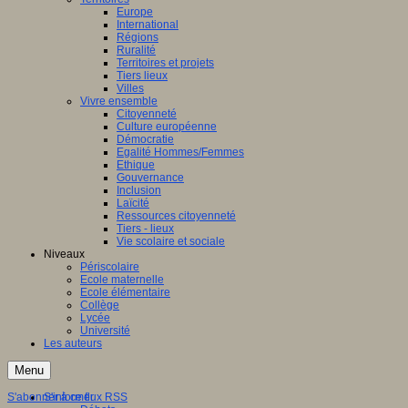
Europe
International
Régions
Ruralité
Territoires et projets
Tiers lieux
Villes
Vivre ensemble
Citoyenneté
Culture européenne
Démocratie
Egalité Hommes/Femmes
Ethique
Gouvernance
Inclusion
Laïcité
Ressources citoyenneté
Tiers - lieux
Vie scolaire et sociale
Niveaux
Périscolaire
Ecole maternelle
Ecole élémentaire
Collège
Lycée
Université
Les auteurs
Menu
S'abonner à ce flux RSS
S'informer