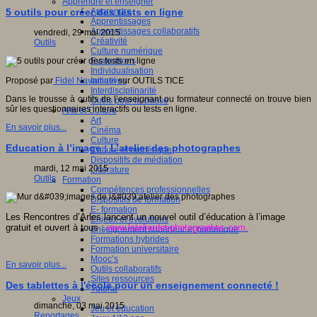
Apprendre et enseigner
Apprendre
5 outils pour créer des tests en ligne
Apprentissages
Apprentissages collaboratifs
vendredi, 29 mai 2015
Créativité
Outils
Culture numérique
Evaluations
Individualisation
Initiatives
Proposé par
Fidel Navamuel
sur OUTILS TICE
Interdisciplinarité
Dans le trousse à outils de l’enseignant ou formateur connecté on trouve bien
Outils pour la classe
sûr les questionnaires interactifs ou tests en ligne.
Arts et Culture
Art
En savoir plus...
Cinéma
Culture
Education à l’image : L’atelier des photographes
Culture et numérique
Dispositifs de médiation
mardi, 12 mai 2015
Littérature
Outils
Formation
Compétences professionnelles
Dispositifs de formation
E- formation
Les Rencontres d’Arles lancent un nouvel outil d’éducation à l’image
Enjeux et évolutions
gratuit et ouvert à tous :
www.latelierdesphotographes.com.
Enseignement supérieur et numérique
Formations hybrides
Formation universitaire
Mooc’s
En savoir plus...
Outils collaboratifs
Sites ressources
Des tablettes à l'école pour un enseignement connecté !
Tutorat
Jeux
dimanche, 03 mai 2015
Jeu et éducation
Reportages