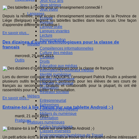
Jeux 4/12 ans
Jeux sérieux
Jeux vidéo
Langages
Depuis la rentrée, neuf écoles d'enseignement secondaire de la Province de
Ecriture
Liège (Belgique) intègrent les tablettes tactiles dans leurs cours. Une façon
Humour
d'apprendre différente et ludique !
Langue orale
Langues vivantes
En savoir plus...
Lecture
Programmation
Des dizaines d’outils technologiques pour la classe de
Médias
français
Compétences informationnelles
Culture des médias
mercredi, 29 avril 2015
Curation
Outils
Droits
Education aux médias
Information et nouveaux médias
Identité numérique
Lors du dernier colloque de l’AQUOPS, l’enseignant Patrick Poulin a présenté
Internet responsable
plusieurs outils technologiques pertinents pour les élèves de ses cours de
Littératie numérique
français au secondaire. Gratuits et collaboratifs pour la plupart, ils ont été
Publication
rassemblés pour en faciliter la consultation.
Réseaux sociaux
Métiers
En savoir plus...
Entrepreneuriat
Entreprises
Entraine-toi à lire l’heure sur une tablette Android ;-)
Evolutions des métiers
Métiers du numérique
mardi, 21 avril 2015
Orientation
Pratiques
Pratiques numériques
Cartes heuristiques
Classes inversées
Environnement Numérique de Travail
Un petit article écrit à la va vite mais je trouve qu’il est quand-même intéressant