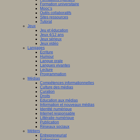
Formation universitaire
Mooc’s
Outils collaboratifs
Sites ressources
Tutorat
Jeux
Jeu et éducation
Jeux 4/12 ans
Jeux sérieux
Jeux vidéo
Langages
Ecriture
Humour
Langue orale
Langues vivantes
Lecture
Programmation
Médias
Compétences informationnelles
Culture des médias
Curation
Droits
Education aux médias
Information et nouveaux médias
Identité numérique
Internet responsable
Littératie numérique
Publication
Réseaux sociaux
Métiers
Entrepreneuriat
Entreprises