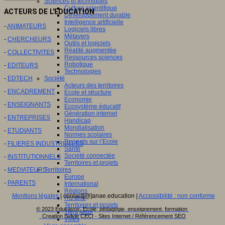
Sciences et techniques
Culture scientifique
ACTEURS DE L'EDUCATION
Développement durable
Intelligence artificielle
-
ANIMATEURS
Logiciels libres
Métavers
-
CHERCHEURS
Outils et logiciels
Réalité augmentée
-
COLLECTIVITES
Ressources sciences
Robotique
-
EDITEURS
Technologies
-
EDTECH
Société
Acteurs des territoires
-
ENCADREMENT
Ecole et structure
Economie
-
ENSEIGNANTS
Ecosystème éducatif
Génération internet
-
ENTREPRISES
Handicap
Mondialisation
-
ETUDIANTS
Normes scolaires
Regards sur l’Ecole
-
FILIERES INDUSTRIELLES
Santé
Société connectée
-
INSTITUTIONNELS
Territoires et projets
-
MEDIATEURS
Territoires
Europe
-
PARENTS
International
Régions
Mentions légales
| contact[@]anae.education |
Accessibilité : non conforme
Ruralité
Territoires et projets
© 2023 Educavox, Ecole, pédagogie, enseignement, formation
Tiers lieux
Creation Sylvie CECI - Sites Internet / Référencement SEO
Villes