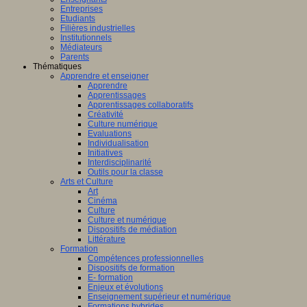
Entreprises
Etudiants
Filières industrielles
Institutionnels
Médiateurs
Parents
Thématiques
Apprendre et enseigner
Apprendre
Apprentissages
Apprentissages collaboratifs
Créativité
Culture numérique
Evaluations
Individualisation
Initiatives
Interdisciplinarité
Outils pour la classe
Arts et Culture
Art
Cinéma
Culture
Culture et numérique
Dispositifs de médiation
Littérature
Formation
Compétences professionnelles
Dispositifs de formation
E- formation
Enjeux et évolutions
Enseignement supérieur et numérique
Formations hybrides