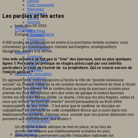
Débats
Faits marquants
Interviews
Reportages
Les paroles et les actes
Brèves
Agenda
lundi, Nov 04 2024
Innover
Chronique
Didactique
Écrit par
Figeac Patrick
Dispositifs
Pédagogie
4 000 postes de professeurs en moins à la prochaine rentrée scolaire; vous
Recherche
connaissez les conséquences: classes surchargées, enseignant(e)s
Technologies
épuisé(e)s, élèves à la dérive.
Savoir(s)
Analyses
Une telle annonce ne fait pas la "Une" des journaux, tout au plus quelques
Conférences
lignes !! Personne ou presque ne réagira préoccupé par ses intérêts
Outils
particuliers et ceux de l'avenir de sa progéniture. Qui se soucie encore de
Pratiques
l'intérêt général ?
Acteurs de l'éducation
Animateurs
En agissant ainsi ,nous assignons à l'école le rôle de "grande lessiveuse
Chercheurs
sociale" où chaque étape de la vie scolaire devient un moment de mise à l'écart
Collectivités
d'une partie des élèves; Un tri continu tout au long du parcours scolaire pour
Editeurs
orienter les plus démuni(e)s vers des voies de garage et surtout favoriser
EdTech
l'entre-soi dans les filières d'élite. Le drame, c'est que les plus fragiles, celles et
Encadrement
ceux qui restent "au bord du chemin" seront persuadé(e)s au final d'être
Enseignants
responsables de leur échec : C'est ainsi que le système se disculpe en
Entreprises
culpabilisant les perdants de cette compétition féroce qui a cours dans nos
Etudiants
établissements scolaires..Etonnez-vous ensuite que ces jeunes délaissés s'en
Filières industrielles
prennent aux bibliothèques, aux écoles !!
Institutionnels
Médiateurs
Un système à deux vitesses se met en place; et au lieu de
Parents
donner les moyens aux établissements scolaires les plus
Thématiques
démunis le gouvernement sacrifie l’éducation nationale sur