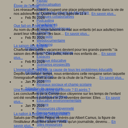
Fablab
Géolocalisation
Éloge de l'ennui
Images
Les réseaux sociaux occupent une place prépondérante dans la vie de
Les mondes virtuels en éducation
nos adolescents. Quatre sur cinq, âgés de 11 à …
En savoir plus...
Pratiques collaboratives
Feb 16 2026
Podcasting
Smartphones
Que fait-on à nos enfants ?
Tableaux numériques
Au nom du profit, nous faisons du mal aux enfants (et aux adultes) bien
Tablettes
avant leur naissance : les taux…
En savoir plus...
Web radio
Feb 10 2026
Webdocumentaire
eTwinning
La saison des enfants
Prospective
Chacune des petites vacances devient pour les grands-parents " la
Ecosystème numérique
saison des enfants." Ces petits, nés de nos enfants de…
En savoir
Espaces
plus...
Politique éducative
Feb 03 2026
Scénarios prospectifs
Temps
L'immigration nest pas la cause de tous les problèmes éducatifs
Réseaux sociaux
Depuis un certain temps, nous entendons cette rengaine selon laquelle
Algorithme
l'immigration serait la cause de la chute de la France…
En savoir plus...
Données
Jan 29 2026
Réseaux sociaux et champ scolaire
Sélection de ressources
Une convention citoyenne sur l'école ? Et après ?
Bibliographies
Les conclusions de la Convention citoyenne sur les temps de l'enfant
Education artistique
ont été rendues publiques le 23 novembre dernier. Elles …
En savoir
Education environnementale
plus...
Histoire
Jan 19 2026
Ressources citoyenneté
Ressources sciences
La nation à besoin de "petits instits" !
Sites éducatifs
Salués par Charles Peguy, vénèrés par Albert Camus, la figure de
Sites pédagogiques
l'instituteur avait fière allure ! Voilà qu'un journaliste, devenu…
En
Sites ressources
savoir plus...