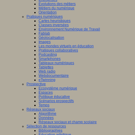
Evolutions des métiers
Métiers du numérique
Orientation
Pratiques numériques
Cartes heuristiques
Classes inversées
Environnement Numérique de Travail
Fablab
Géolocalisation
Images
Les mondes virtuels en éducation
Pratiques collaboratives
Podcasting
Smartphones
Tableaux numériques
Tablettes
Web radio
Webdocumentaire
eTwinning
Prospective
Ecosystème numérique
Espaces
Politique éducative
Scénarios prospectifs
Temps
Réseaux sociaux
Algorithme
Données
Réseaux sociaux et champ scolaire
Sélection de ressources
Bibliographies
Education artistique