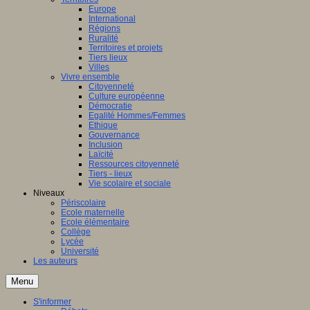
Europe
International
Régions
Ruralité
Territoires et projets
Tiers lieux
Villes
Vivre ensemble
Citoyenneté
Culture européenne
Démocratie
Egalité Hommes/Femmes
Ethique
Gouvernance
Inclusion
Laïcité
Ressources citoyenneté
Tiers - lieux
Vie scolaire et sociale
Niveaux
Périscolaire
Ecole maternelle
Ecole élémentaire
Collège
Lycée
Université
Les auteurs
Menu
S'informer