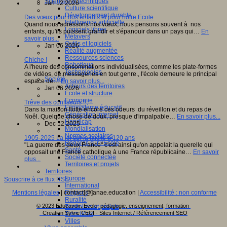
Sciences et techniques
Jan 12 2026
Culture scientifique
Développement durable
Des vœux pour nos enfants et pour notre Ecole
Intelligence artificielle
Quand nous adressons nos vœux, nous pensons souvent à nos
Logiciels libres
enfants, qu'ils puissent grandir et s'épanouir dans un pays qui…
En
Métavers
savoir plus...
Outils et logiciels
Jan 06 2026
Réalité augmentée
Ressources sciences
Chiche !
Robotique
A l'heure des consommations individualisées, comme les plate-formes
Technologies
de vidéos, de.messageries en tout genre., l'école demeure le principal
Société
espace de…
En savoir plus...
Acteurs des territoires
Jan 06 2026
Ecole et structure
Economie
Trêve des confiseurs !!
Ecosystème éducatif
Dans la maison flotte encore ces odeurs du réveillon et du repas de
Génération internet
Noêl. Quelque chose de doux, presque d'impalpable…
En savoir plus...
Handicap
Dec 12 2025
Mondialisation
Normes scolaires
1905-2025 La loi sur la laïcité a 120 ans
Regards sur l’Ecole
"La guerre des deux France" c'est ainsi qu'on appelait la querelle qui
Santé
opposait une France catholique à une France républicaine…
En savoir
Société connectée
plus...
Territoires et projets
Territoires
Europe
Souscrire à ce flux RSS
International
Régions
Mentions légales
| contact[@]anae.education |
Accessibilité : non conforme
Ruralité
© 2023 Educavox, Ecole, pédagogie, enseignement, formation
Territoires et projets
Creation Sylvie CECI - Sites Internet / Référencement SEO
Tiers lieux
Villes