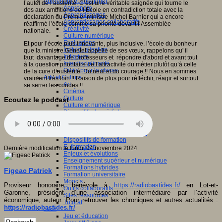
Apprendre et enseigner
l’autel de l’austérité. C’est une véritable saignée qui tourne le
Apprendre
dos aux ambitions de l’Ecole en contradiction totale avec la
Apprentissages
déclaration du Premier ministre Michel Barnier qui a encore
Apprentissages collaboratifs
réaffirmé l’école comme sa priorité devant l’Assemblée
Créativité
nationale.
Culture numérique
Evaluations
Et pour l’école plus innovante, plus inclusive, l’école du bonheur
Individualisation
que la ministre Genetet appelle de ses vœux, rappelons qu' il
Initiatives
faut davantage de professeurs et répondre d'abord et avant tout
Interdisciplinarité
à la question prioritaire de l’attractivité du métier plutôt qu’à celle
Outils pour la classe
de la cure d’austérité. Du neuf et du courage !! Nous en sommes
Arts et Culture
vraiment très loin !! Raison de plus pour réfléchir, réagir et surtout
Art
se serrer les coudes !!
Cinéma
Culture
Ecoutez le podcast
Culture et numérique
Dispositifs de médiation
Littérature
Formation
Compétences professionnelles
Dispositifs de formation
E- formation
Dernière modification le lundi, 04 novembre 2024
Enjeux et évolutions
Enseignement supérieur et numérique
Formations hybrides
Figeac Patrick
Formation universitaire
Mooc’s
Proviseur honoraire, bénévole à
https://radiobastides.fr/
en Lot-et-
Outils collaboratifs
Garonne, président d’une association intermédiaire par l’activité
Sites ressources
économique, auteur. Pour retrouver les chroniques et autres actualités :
Tutorat
https://radiobastides.fr/
Jeux
Jeu et éducation