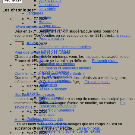
Jeux 4/12 ans
Jeux sérieux
Jeux vidéo
Les chroniques
Langages
Ecriture
Mar 27 2026
Humour
Langue orale
Réveil attendu !!
Langues vivantes
Déjà en 1784, Benjamin Franklin suggérait que nous pourrions
Lecture
économiser des bougies en se levant plus tôt, en 1916 c'est…
En savoir
Programmation
plus...
Médias
Mar 25 2026
Compétences informationnelles
Culture des médias
Pour que vivent les écoles rurales
Curation
Chaque année, dès le printemps venu, les inspecteurs d'académie de
Droits
France et de Navarre se livrent à un drôle de…
En savoir plus...
Education aux médias
Mar 13 2026
Information et nouveaux médias
Identité numérique
Comment parler de la guerre aux enfants ?
Internet responsable
Comment réagir face à l'inquiétude des enfants vis à vis de la guerre,
Littératie numérique
même lointaine? Quel que soit leur âge,…
En savoir plus...
Publication
Mar 09 2026
Réseaux sociaux
Métiers
Des mots et des phrases
Entrepreneuriat
Les mots apparaissent dans notre champ de conscience sculpté par nos
Entreprises
interactions sociales. La langue évolue, se modifie, au contact…
En
Evolutions des métiers
savoir plus...
Métiers du numérique
Mar 02 2026
Orientation
Pratiques numériques
Mots pour maux !!
Cartes heuristiques
Et si les mots faisaient autant de ravages que les coups ? C'est en
Classes inversées
substance ce que révèle une étude…
En savoir plus...
Environnement Numérique de Travail
Feb 24 2026