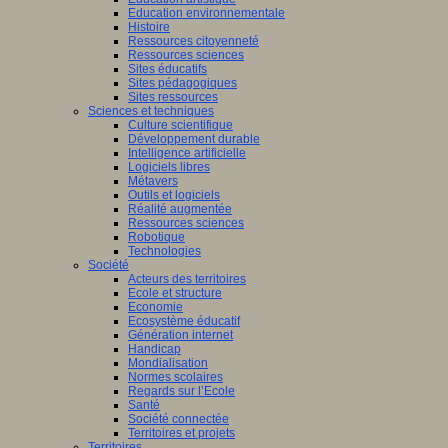
Education environnementale
Histoire
Ressources citoyenneté
Ressources sciences
Sites éducatifs
Sites pédagogiques
Sites ressources
Sciences et techniques
Culture scientifique
Développement durable
Intelligence artificielle
Logiciels libres
Métavers
Outils et logiciels
Réalité augmentée
Ressources sciences
Robotique
Technologies
Société
Acteurs des territoires
Ecole et structure
Economie
Ecosystème éducatif
Génération internet
Handicap
Mondialisation
Normes scolaires
Regards sur l’Ecole
Santé
Société connectée
Territoires et projets
Territoires