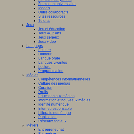
Formation universitaire
Mooc’s
Outils collaboratifs
Sites ressources
Tutorat
Jeux
Jeu et éducation
Jeux 4/12 ans
Jeux sérieux
Jeux vidéo
Langages
Ecriture
Humour
Langue orale
Langues vivantes
Lecture
Programmation
Médias
Compétences informationnelles
Culture des médias
Curation
Droits
Education aux médias
Information et nouveaux médias
Identité numérique
Internet responsable
Littératie numérique
Publication
Réseaux sociaux
Métiers
Entrepreneuriat
Entreprises