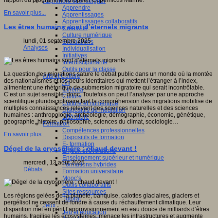
rapport du programme européen Copernicus Marine.
Apprendre et enseigner
Apprendre
En savoir plus...
Apprentissages
Apprentissages collaboratifs
Les êtres humains sont d’éternels migrants
Créativité
Culture numérique
lundi, 01 septembre 2025
Evaluations
Analyses
Individualisation
Initiatives
Interdisciplinarité
Outils pour la classe
La question des migrations sature le débat public dans un monde où la montée
Arts et Culture
des nationalismes et les peurs identitaires qui mettent l’étranger à l’index,
Art
alimentent une rhétorique de submersion migratoire qui serait incontrôlable.
Cinéma
C’est un sujet sensible, donc. Toutefois on peut l’analyser par une approche
Culture
scientifique pluridisciplinaire tant la compréhension des migrations mobilise de
Culture et numérique
multiples connaissances relevant des sciences naturelles et des sciences
Dispositifs de médiation
humaines : anthropologie, archéologie, démographie, économie, génétique,
Littérature
géographie, histoire, philosophie, sciences du climat, sociologie…
Formation
Compétences professionnelles
En savoir plus...
Dispositifs de formation
E- formation
Dégel de la cryosphère : chaud devant !
Enjeux et évolutions
Enseignement supérieur et numérique
mercredi, 13 août 2025
Formations hybrides
Débats
Formation universitaire
Mooc’s
Outils collaboratifs
Sites ressources
Les régions gelées de la planète, banquise, calottes glaciaires, glaciers et
Tutorat
pergélisol ne cessent de fondre à cause du réchauffement climatique. Leur
Jeux
disparition met en péril l’approvisionnement en eau douce de milliards d’êtres
Jeu et éducation
humains, fragilise les écosystèmes, menace les infrastructures et augmente