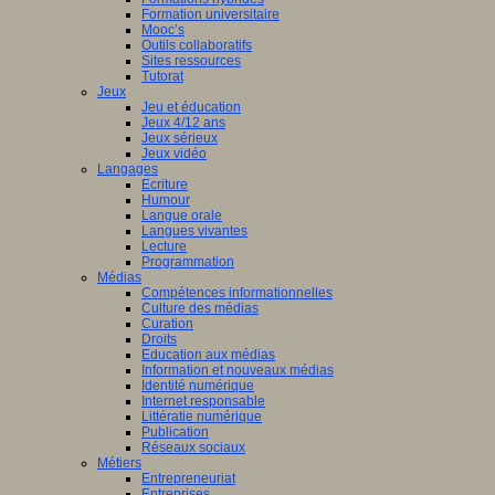
Formation universitaire
Mooc’s
Outils collaboratifs
Sites ressources
Tutorat
Jeux
Jeu et éducation
Jeux 4/12 ans
Jeux sérieux
Jeux vidéo
Langages
Ecriture
Humour
Langue orale
Langues vivantes
Lecture
Programmation
Médias
Compétences informationnelles
Culture des médias
Curation
Droits
Education aux médias
Information et nouveaux médias
Identité numérique
Internet responsable
Littératie numérique
Publication
Réseaux sociaux
Métiers
Entrepreneuriat
Entreprises