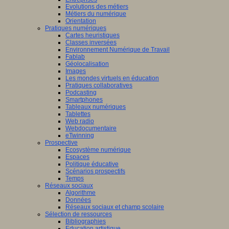
Evolutions des métiers
Métiers du numérique
Orientation
Pratiques numériques
Cartes heuristiques
Classes inversées
Environnement Numérique de Travail
Fablab
Géolocalisation
Images
Les mondes virtuels en éducation
Pratiques collaboratives
Podcasting
Smartphones
Tableaux numériques
Tablettes
Web radio
Webdocumentaire
eTwinning
Prospective
Ecosystème numérique
Espaces
Politique éducative
Scénarios prospectifs
Temps
Réseaux sociaux
Algorithme
Données
Réseaux sociaux et champ scolaire
Sélection de ressources
Bibliographies
Education artistique