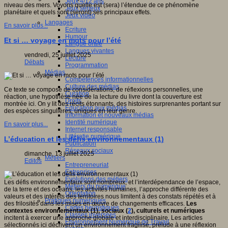
Jeux 4/12 ans
niveau des mers. Voyons quelle est (sera) l’étendue de ce phénomène
Jeux sérieux
planétaire et quels sont (seront) ses principaux effets.
Jeux vidéo
Langages
En savoir plus...
Ecriture
Humour
Et si … voyage en mots pour l’été
Langue orale
Langues vivantes
vendredi, 25 juillet 2025
Lecture
Débats
Programmation
Médias
Compétences informationnelles
Culture des médias
Ce texte se compose de considérations, de réflexions personnelles, une
Curation
réaction, une hypothèse née de la lecture du livre dont la couverture est
Droits
montrée ici. On y lit des récits étonnants, des histoires surprenantes portant sur
Education aux médias
des espèces singulières, uniques en leur genre.
Information et nouveaux médias
Identité numérique
En savoir plus...
Internet responsable
Littératie numérique
L’éducation et les défis environnementaux (1)
Publication
Réseaux sociaux
dimanche, 13 juillet 2025
Métiers
Editos
Entrepreneuriat
Entreprises
Evolutions des métiers
Les défis environnementaux sont nombreux, et l’interdépendance de l’espace,
Métiers du numérique
de la terre et des océans, les activités humaines, l’approche différente des
Orientation
valeurs et des intérêts des territoires nous limitent à des constats répétés et à
Pratiques numériques
des frilosités dans les mises en œuvre de changements efficaces.
Les
Cartes heuristiques
contextes environnementaux (1), sociaux (
2
), culturels et numériques
Classes inversées
incitent à exercer
une approche globale et interdisciplinaire. Les articles
Environnement Numérique de Travail
sélectionnés ici décrivent un environnement fragilisé, prélude à une réflexion