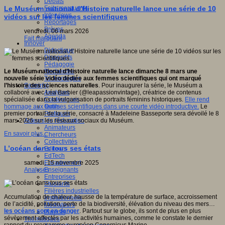
Débats
Faits marquants
Le Muséum national d’Histoire naturelle lance une série de 10
Interviews
vidéos sur les femmes scientifiques
Reportages
Brèves
vendredi, 06 mars 2026
Agenda
Fait marquant
Innover
Didactique
Dispositifs
Pédagogie
Recherche
Le Muséum national d’Histoire naturelle lance dimanche 8 mars une
Technologies
nouvelle série vidéo dédiée aux femmes scientifiques qui ont marqué
Savoir(s)
l’histoire des sciences naturelles
. Pour inaugurer la série, le Muséum a
Analyses
collaboré avec Léa Barbier (@leapassionvintage), créatrice de contenus
Conférences
spécialisée dans la vulgarisation de portraits féminins historiques.
Elle rend
Outils
hommage aux femmes scientifiques dans une courte vidéo introductive.
Le
Pratiques
premier portrait de la série, consacré à Madeleine Basseporte sera dévoilé le 8
Acteurs de l'éducation
mars 2026 sur les réseaux sociaux du Muséum.
Animateurs
En savoir plus...
Chercheurs
Collectivités
L’océan dans tous ses états
Editeurs
EdTech
Encadrement
samedi, 15 novembre 2025
Enseignants
Analyses
Entreprises
Etudiants
Filières industrielles
Accumulation de chaleur, hausse de la température de surface, accroissement
Institutionnels
de l’acidité, pollution, perte de la biodiversité, élévation du niveau des mers…
Médiateurs
les océans sont en danger
. Partout sur le globe, ils sont de plus en plus
Parents
sévèrement affectés par les activités humaines, comme le constate le dernier
Thématiques