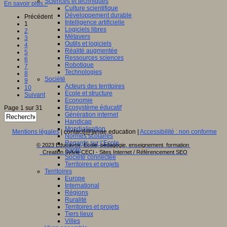
Sciences et techniques
En savoir plus...
Culture scientifique
Développement durable
Précédent
Intelligence artificielle
1
Logiciels libres
2
Métavers
3
Outils et logiciels
4
Réalité augmentée
5
Ressources sciences
6
Robotique
7
Technologies
8
Société
9
Acteurs des territoires
10
Ecole et structure
Suivant
Economie
Ecosystème éducatif
Page 1 sur 31
Génération internet
Handicap
Mondialisation
Mentions légales
| contact[@]anae.education |
Accessibilité : non conforme
Normes scolaires
Regards sur l’Ecole
© 2023 Educavox, Ecole, pédagogie, enseignement, formation
Santé
Creation Sylvie CECI - Sites Internet / Référencement SEO
Société connectée
Territoires et projets
Territoires
Europe
International
Régions
Ruralité
Territoires et projets
Tiers lieux
Villes