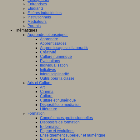
Entreprises
Etudiants
Filières industrielles
Institutionnels
Médiateurs
Parents
Thématiques
Apprendre et enseigner
Apprendre
Apprentissages
Apprentissages collaboratifs
Créativité
Culture numérique
Evaluations
Individualisation
Initiatives
Interdisciplinarité
Outils pour la classe
Arts et Culture
Art
Cinéma
Culture
Culture et numérique
Dispositifs de médiation
Littérature
Formation
Compétences professionnelles
Dispositifs de formation
E- formation
Enjeux et évolutions
Enseignement supérieur et numérique
Formations hybrides