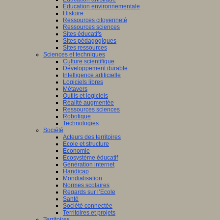
Education environnementale
Histoire
Ressources citoyenneté
Ressources sciences
Sites éducatifs
Sites pédagogiques
Sites ressources
Sciences et techniques
Culture scientifique
Développement durable
Intelligence artificielle
Logiciels libres
Métavers
Outils et logiciels
Réalité augmentée
Ressources sciences
Robotique
Technologies
Société
Acteurs des territoires
Ecole et structure
Economie
Ecosystème éducatif
Génération internet
Handicap
Mondialisation
Normes scolaires
Regards sur l’Ecole
Santé
Société connectée
Territoires et projets
Territoires