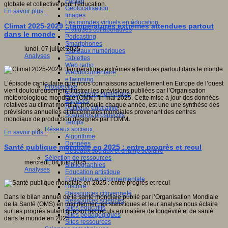
Fablab
globale et collective pour l'éducation.
Géolocalisation
En savoir plus...
Images
Les mondes virtuels en éducation
Climat 2025-2029 : températures extrêmes attendues partout
Pratiques collaboratives
dans le monde
Podcasting
Smartphones
lundi, 07 juillet 2025
Tableaux numériques
Analyses
Tablettes
Web radio
Webdocumentaire
eTwinning
L’épisode caniculaire que nous connaissons actuellement en Europe de l’ouest
Prospective
vient douloureusement illustrer les prévisions publiées par l’Organisation
Ecosystème numérique
météorologique mondiale (OMM) fin mai 2025. Cette mise à jour des données
Espaces
relatives au climat mondial, produite chaque année, est une une synthèse des
Politique éducative
prévisions annuelles et décennales mondiales provenant des centres
Scénarios prospectifs
mondiaux de production désignés par l’OMM
.
Temps
Réseaux sociaux
En savoir plus...
Algorithme
Données
Santé publique mondiale en 2025 : entre progrès et recul
Réseaux sociaux et champ scolaire
Sélection de ressources
mercredi, 04 juin 2025
Bibliographies
Analyses
Education artistique
Education environnementale
Histoire
Ressources citoyenneté
Dans le bilan annuel de la santé mondiale publié par l’Organisation Mondiale
Ressources sciences
de la Santé (OMS) en mai dernier, les statistiques et leur analyse nous éclaire
Sites éducatifs
sur les progrès autant que sur les reculs en matière de longévité et de santé
Sites pédagogiques
dans le monde en 2025.
Sites ressources