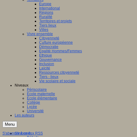
Europe
International
Régions
Ruralité
Territoires et projets
Tiers lieux
Villes
Vivre ensemble
Citoyenneté
Culture européenne
Démocratie
Egalité Hommes/Femmes
Ethique
Gouvernance
Inclusion
Laïcité
Ressources citoyenneté
Tiers - lieux
Vie scolaire et sociale
Niveaux
Périscolaire
Ecole maternelle
Ecole élémentaire
Collège
Lycée
Université
Les auteurs
Menu
S'abonner à ce flux RSS
S'informer