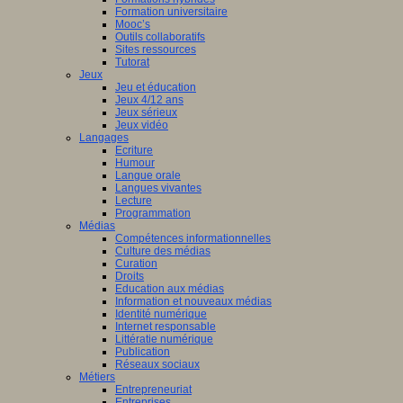
Formation universitaire
Mooc’s
Outils collaboratifs
Sites ressources
Tutorat
Jeux
Jeu et éducation
Jeux 4/12 ans
Jeux sérieux
Jeux vidéo
Langages
Ecriture
Humour
Langue orale
Langues vivantes
Lecture
Programmation
Médias
Compétences informationnelles
Culture des médias
Curation
Droits
Education aux médias
Information et nouveaux médias
Identité numérique
Internet responsable
Littératie numérique
Publication
Réseaux sociaux
Métiers
Entrepreneuriat
Entreprises