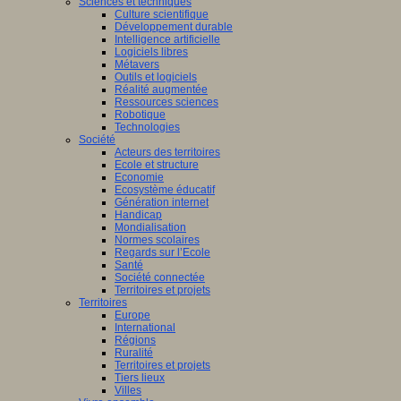
Sciences et techniques
Culture scientifique
Développement durable
Intelligence artificielle
Logiciels libres
Métavers
Outils et logiciels
Réalité augmentée
Ressources sciences
Robotique
Technologies
Société
Acteurs des territoires
Ecole et structure
Economie
Ecosystème éducatif
Génération internet
Handicap
Mondialisation
Normes scolaires
Regards sur l’Ecole
Santé
Société connectée
Territoires et projets
Territoires
Europe
International
Régions
Ruralité
Territoires et projets
Tiers lieux
Villes