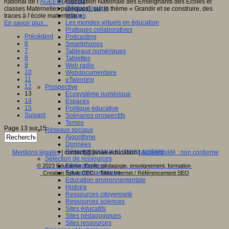
Fablab
national de l’
AGEEM
(Association Nationale des Enseignants des Ecoles et
Géolocalisation
classes Maternelles publiques), sur le thème « Grandir et se construire, des
Images
traces à l’école maternelle ».
Les mondes virtuels en éducation
En savoir plus...
Pratiques collaboratives
Précédent
Podcasting
6
Smartphones
7
Tableaux numériques
8
Tablettes
9
Web radio
10
Webdocumentaire
11
eTwinning
12
Prospective
13
Ecosystème numérique
14
Espaces
15
Politique éducative
Suivant
Scénarios prospectifs
Temps
Page 13 sur 15
Réseaux sociaux
Algorithme
Données
Réseaux sociaux et champ scolaire
Mentions légales
| contact[@]anae.education |
Accessibilité : non conforme
Sélection de ressources
Bibliographies
© 2023 Educavox, Ecole, pédagogie, enseignement, formation
Education artistique
Creation Sylvie CECI - Sites Internet / Référencement SEO
Education environnementale
Histoire
Ressources citoyenneté
Ressources sciences
Sites éducatifs
Sites pédagogiques
Sites ressources