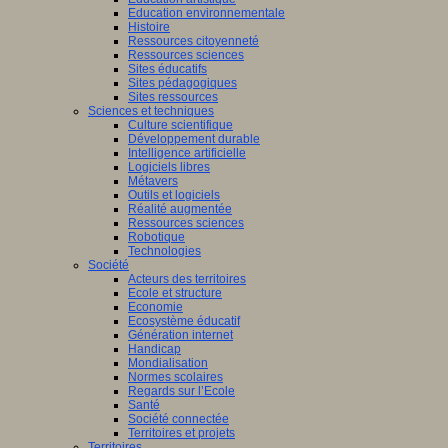
Education environnementale
Histoire
Ressources citoyenneté
Ressources sciences
Sites éducatifs
Sites pédagogiques
Sites ressources
Sciences et techniques
Culture scientifique
Développement durable
Intelligence artificielle
Logiciels libres
Métavers
Outils et logiciels
Réalité augmentée
Ressources sciences
Robotique
Technologies
Société
Acteurs des territoires
Ecole et structure
Economie
Ecosystème éducatif
Génération internet
Handicap
Mondialisation
Normes scolaires
Regards sur l’Ecole
Santé
Société connectée
Territoires et projets
Territoires