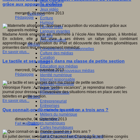
Jeux 4/12 ans
grâce aux appareils mobiles
Jeux sérieux
Jeux vidéo
mercredi, 20 novembre 2013
Langages
Pédagogie
Ecriture
Humour
Langue orale
Langues vivantes
Madame Annik enseigne en maternelle à l’école Alex Manoogian, à Montréal.
Lecture
En octobre, elle a fait vivre à ses élèves un rallye photo combinant
Programmation
apprentissage de l’utilisation du iPad et découverte des formes géométriques
Médias
présentes dans leur environnement immédiat.
Compétences informationnelles
En savoir plus...
Culture des médias
Curation
Le tactile et ses usages dans ma classe de petite section
Droits
Education aux médias
mercredi, 06 novembre 2013
Information et nouveaux médias
Pédagogie
Identité numérique
Internet responsable
Littératie numérique
Véronique Favre : A chaque “petites vacances”, je reprendrai mon cahier-
Publication
journal pour dresser ici l’inventaire des situations mises en place avec les
Réseaux sociaux
tablettes en petite section.
Métiers
En savoir plus...
Entrepreneuriat
Entreprises
Que connait-on du monde quand on a trois ans ?
Evolutions des métiers
Métiers du numérique
Orientation
dimanche, 01 septembre 2013
Pratiques numériques
Fait marquant
Cartes heuristiques
Classes inversées
Environnement Numérique de Travail
En juillet dernier, se tenait à Chaumont en Champagne, le 86ème congrès