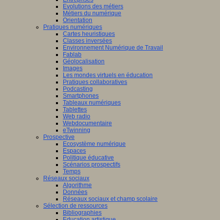
Evolutions des métiers
Métiers du numérique
Orientation
Pratiques numériques
Cartes heuristiques
Classes inversées
Environnement Numérique de Travail
Fablab
Géolocalisation
Images
Les mondes virtuels en éducation
Pratiques collaboratives
Podcasting
Smartphones
Tableaux numériques
Tablettes
Web radio
Webdocumentaire
eTwinning
Prospective
Ecosystème numérique
Espaces
Politique éducative
Scénarios prospectifs
Temps
Réseaux sociaux
Algorithme
Données
Réseaux sociaux et champ scolaire
Sélection de ressources
Bibliographies
Education artistique