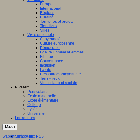
Europe
International
Régions
Ruralité
Territoires et projets
Tiers lieux
Villes
Vivre ensemble
Citoyenneté
Culture européenne
Démocratie
Egalité Hommes/Femmes
Ethique
Gouvernance
Inclusion
Laïcité
Ressources citoyenneté
Tiers - lieux
Vie scolaire et sociale
Niveaux
Périscolaire
Ecole maternelle
Ecole élémentaire
Collège
Lycée
Université
Les auteurs
Menu
S'abonner à ce flux RSS
S'informer