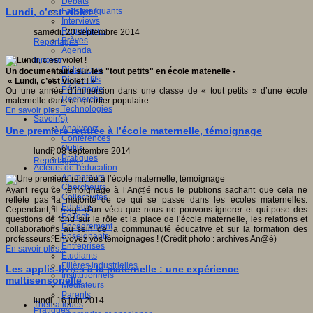
Débats
Faits marquants
Lundi, c’est violet !
Interviews
Reportages
samedi, 20 septembre 2014
Brèves
Reportages
Agenda
Innover
Didactique
Un documentaire sur les "tout petits" en école matenelle -
Dispositifs
« Lundi, c’est violet ! »
Pédagogie
Ou une année d’immersion dans une classe de « tout petits » d’une école
Recherche
maternelle dans un quartier populaire.
Technologies
En savoir plus...
Savoir(s)
Analyses
Une première rentrée à l’école maternelle, témoignage
Conférences
Outils
lundi, 08 septembre 2014
Pratiques
Reportages
Acteurs de l'éducation
Animateurs
Chercheurs
Ayant reçu ce témoignage à l’An@é nous le publions sachant que cela ne
Collectivités
reflète pas la majorité de ce qui se passe dans les écoles maternelles.
Editeurs
Cependant, il s’agit d’un vécu que nous ne pouvons ignorer et qui pose des
EdTech
questions de fond sur le rôle et la place de l’école maternelle, les relations et
Encadrement
collaborations au sein de la communauté éducative et sur la formation des
Enseignants
professeurs. Envoyez vos témoignages ! (Crédit photo : archives An@é)
Entreprises
En savoir plus...
Etudiants
Filières industrielles
Les applis-livres à la maternelle : une expérience
Institutionnels
multisensorielle
Médiateurs
Parents
lundi, 16 juin 2014
Thématiques
Pratiques