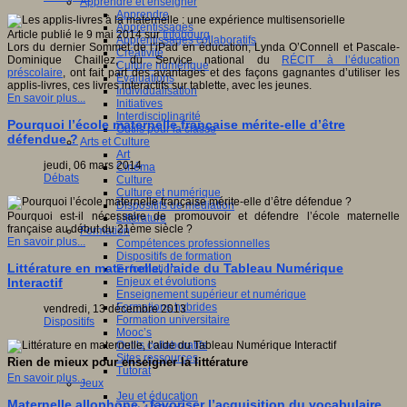
Apprendre et enseigner
Apprendre
Apprentissages
Article publié le 9 mai 2014 sur
Infobourg
Apprentissages collaboratifs
Lors du dernier Sommet de l’iPad en éducation, Lynda O’Connell et Pascale-
Créativité
Dominique Chaillez, du Service national du
RÉCIT à l’éducation
Culture numérique
préscolaire
, ont fait part des avantages et des façons gagnantes d’utiliser les
Evaluations
applis-livres, ces livres interactifs sur tablette, avec les jeunes.
Individualisation
En savoir plus...
Initiatives
Interdisciplinarité
Pourquoi l’école maternelle française mérite-elle d’être
Outils pour la classe
défendue ?
Arts et Culture
Art
jeudi, 06 mars 2014
Cinéma
Débats
Culture
Culture et numérique
Dispositifs de médiation
Pourquoi est-il nécessaire de promouvoir et défendre l’école maternelle
Littérature
française au début du 21ème siècle ?
Formation
En savoir plus...
Compétences professionnelles
Dispositifs de formation
Littérature en maternelle, l’aide du Tableau Numérique
E- formation
Enjeux et évolutions
Interactif
Enseignement supérieur et numérique
Formations hybrides
vendredi, 13 décembre 2013
Formation universitaire
Dispositifs
Mooc’s
Outils collaboratifs
Sites ressources
Rien de mieux pour enseigner la littérature
Tutorat
En savoir plus...
Jeux
Jeu et éducation
Maternelle allophone : favoriser l’acquisition du vocabulaire