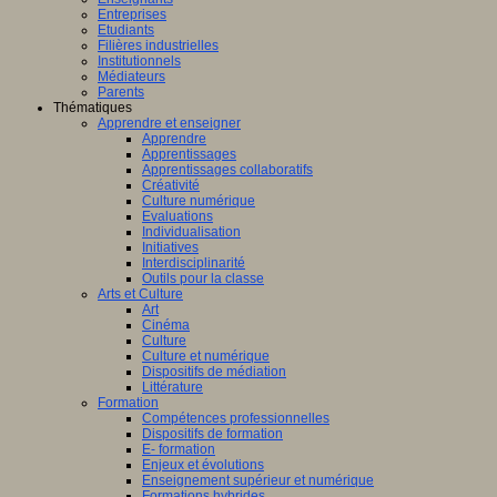
Entreprises
Etudiants
Filières industrielles
Institutionnels
Médiateurs
Parents
Thématiques
Apprendre et enseigner
Apprendre
Apprentissages
Apprentissages collaboratifs
Créativité
Culture numérique
Evaluations
Individualisation
Initiatives
Interdisciplinarité
Outils pour la classe
Arts et Culture
Art
Cinéma
Culture
Culture et numérique
Dispositifs de médiation
Littérature
Formation
Compétences professionnelles
Dispositifs de formation
E- formation
Enjeux et évolutions
Enseignement supérieur et numérique
Formations hybrides