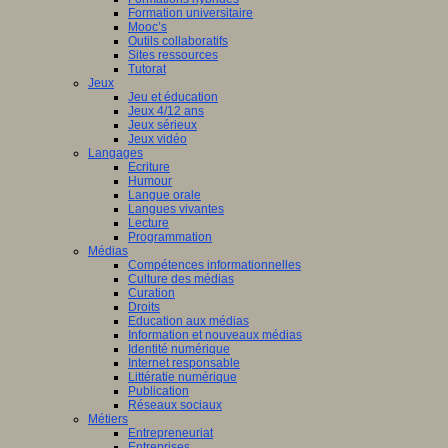
Formation universitaire
Mooc’s
Outils collaboratifs
Sites ressources
Tutorat
Jeux
Jeu et éducation
Jeux 4/12 ans
Jeux sérieux
Jeux vidéo
Langages
Ecriture
Humour
Langue orale
Langues vivantes
Lecture
Programmation
Médias
Compétences informationnelles
Culture des médias
Curation
Droits
Education aux médias
Information et nouveaux médias
Identité numérique
Internet responsable
Littératie numérique
Publication
Réseaux sociaux
Métiers
Entrepreneuriat
Entreprises