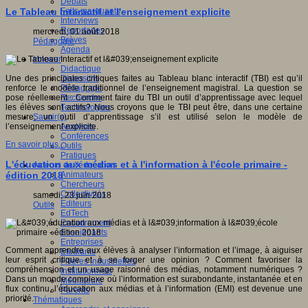
Débats
Faits marquants
Le Tableau Interactif et l'enseignement explicite
Interviews
Reportages
mercredi, 01 août 2018
Brèves
Pédagogie
Agenda
Innover
Didactique
Dispositifs
Une des principales critiques faites au Tableau blanc interactif (TBI) est qu’il
Pédagogie
renforce le modèle traditionnel de l’enseignement magistral. La question se
Recherche
pose réellement : Comment faire du TBI un outil d’apprentissage avec lequel
Technologies
les élèves sont actifs? Nous croyons que le TBI peut être, dans une certaine
Savoir(s)
mesure, un outil d’apprentissage s’il est utilisé selon le modèle de
Analyses
l’enseignement explicite.
Conférences
En savoir plus...
Outils
Pratiques
L'éducation aux médias et à l'information à l'école primaire -
Acteurs de l'éducation
Animateurs
édition 2018
Chercheurs
Collectivités
samedi, 23 juin 2018
Editeurs
Outils
EdTech
Encadrement
Enseignants
Entreprises
Comment apprendre aux élèves à analyser l’information et l’image, à aiguiser
Etudiants
leur esprit critique et à se forger une opinion ? Comment favoriser la
Filières industrielles
compréhension et un usage raisonné des médias, notamment numériques ?
Institutionnels
Dans un monde complexe où l’information est surabondante, instantanée et en
Médiateurs
flux continu, l’éducation aux médias et à l’information (EMI) est devenue une
Parents
priorité.
Thématiques