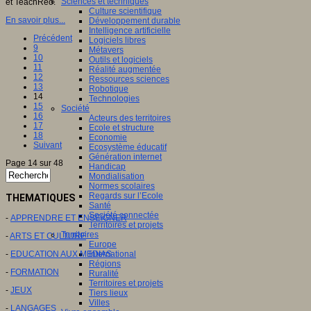
Sciences et techniques
et TeachReo.
Culture scientifique
En savoir plus...
Développement durable
Intelligence artificielle
Précédent
Logiciels libres
9
Métavers
10
Outils et logiciels
11
Réalité augmentée
12
Ressources sciences
13
Robotique
14
Technologies
15
Société
16
Acteurs des territoires
17
Ecole et structure
18
Economie
Suivant
Ecosystème éducatif
Génération internet
Page 14 sur 48
Handicap
Mondialisation
Normes scolaires
Regards sur l’Ecole
THEMATIQUES
Santé
Société connectée
-
APPRENDRE ET ENSEIGNER
Territoires et projets
Territoires
-
ARTS ET CULTURE
Europe
-
EDUCATION AUX MEDIAS
International
Régions
-
FORMATION
Ruralité
Territoires et projets
-
JEUX
Tiers lieux
Villes
-
LANGAGES