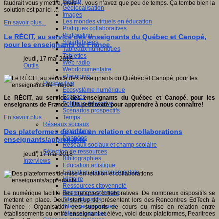
Fablab
faudrait vous y mettre, mais … vous n’avez que peu de temps. Ça tombe bien la
Géolocalisation
solution est par ici …
Images
Les mondes virtuels en éducation
En savoir plus...
Pratiques collaboratives
Podcasting
Le RÉCIT, au service des enseignants du Québec et Canopé,
Smartphones
pour les enseignants de France.
Tableaux numériques
Tablettes
jeudi, 17 mai 2018
Web radio
Outils
Webdocumentaire
eTwinning
Prospective
Ecosystème numérique
Espaces
Le RÉCIT, au service des enseignants du Québec et Canopé, pour les
Politique éducative
enseignants de France. Un petit texte pour apprendre à nous connaître!
Scénarios prospectifs
Temps
En savoir plus...
Réseaux sociaux
Algorithme
Des plateformes de mise en relation et collaborations
Données
enseignants/apprenants
Réseaux sociaux et champ scolaire
Sélection de ressources
jeudi, 17 mai 2018
Bibliographies
Interviews
Education artistique
Education environnementale
Histoire
Ressources citoyenneté
Ressources sciences
Le numérique facilite des pratiques collaboratives. De nombreux dispositifs se
Sites éducatifs
mettent en place. Deux start-up se présentent lors des Rencontres EdTech à
Sites pédagogiques
Talence : Organisation des supports de cours ou mise en relation entre
Sites ressources
établissements ou entre enseignant et élève, voici deux plateformes, Pearltrees