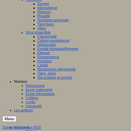
Europe
International
Régions
Ruralité
Territoires et projets
Tiers lieux
Villes
Vivre ensemble
Citoyenneté
Culture européenne
Démocratie
Egalité Hommes/Femmes
Ethique
Gouvernance
Inclusion
Laïcité
Ressources citoyenneté
Tiers - lieux
Vie scolaire et sociale
Niveaux
Périscolaire
Ecole maternelle
Ecole élémentaire
Collège
Lycée
Université
Les auteurs
Menu
S'abonner à ce flux RSS
S'informer