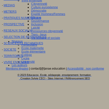
Vivre ensemble
Citoyenneté
-
MEDIAS
Culture européenne
Démocratie
-
METIERS
Egalité Hommes/Femmes
Ethique
-
PRATIQUES NUMERIQUES
Gouvernance
-
PROSPECTIVE
Inclusion
Laïcité
-
RESEAUX SOCIAUX
Ressources citoyenneté
Tiers - lieux
-
SELECTION DE RESSOURCES
Vie scolaire et sociale
Niveaux
-
SCIENCES ET TECHNIQUES
Périscolaire
Ecole maternelle
-
SOCIETE
Ecole élémentaire
Collège
-
TERRITOIRES
Lycée
Université
-
VIVRE ENSEMBLE
Les auteurs
Mentions légales
| contact[@]anae.education |
Accessibilité : non conforme
© 2023 Educavox, Ecole, pédagogie, enseignement, formation
Creation Sylvie CECI - Sites Internet / Référencement SEO