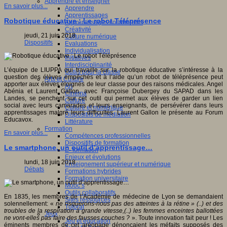
Apprendre et enseigner
En savoir plus...
Apprendre
Apprentissages
Robotique éducative : Le robot Téléprésence
Apprentissages collaboratifs
Créativité
jeudi, 21 juin 2018
Culture numérique
Dispositifs
Evaluations
Individualisation
Initiatives
Interdisciplinarité
L’équipe de LIUPPA qui travaille sur la robotique éducative s’intéresse à la
Outils pour la classe
question des élèves empêchés et à l’aide qu’un robot de téléprésence peut
Arts et Culture
apporter aux élèves éloignés de leur classe pour des raisons médicales. Angel
Art
Abénia et Laurent Gallon, avec Françoise Dubergey du SAPAD dans les
Cinéma
Landes, se penchent sur cet outil qui permet aux élèves de garder un lien
Culture
social avec leurs camarades et leurs enseignants, de persévérer dans leurs
Culture et numérique
apprentissages malgré leurs difficultés. Laurent Gallon le présente au Forum
Dispositifs de médiation
Educavox.
Littérature
Formation
En savoir plus...
Compétences professionnelles
Dispositifs de formation
Le smartphone, un outil d’apprentissage…
E- formation
Enjeux et évolutions
lundi, 18 juin 2018
Enseignement supérieur et numérique
Débats
Formations hybrides
Formation universitaire
Mooc’s
Outils collaboratifs
En 1835, les membres de l’Académie de médecine de Lyon se demandaient
Sites ressources
solennellement: «
ne risquerons-nous pas des atteintes à la rétine » (..) et des
Tutorat
troubles de la respiration à grande vitesse,(..) les femmes enceintes ballottées
Jeux
ne vont-elles pas faire des fausses couches ?
». Toute innovation fait peur ! Les
Jeu et éducation
éminents membres de cet aréopage dénonçaient les méfaits supposés des