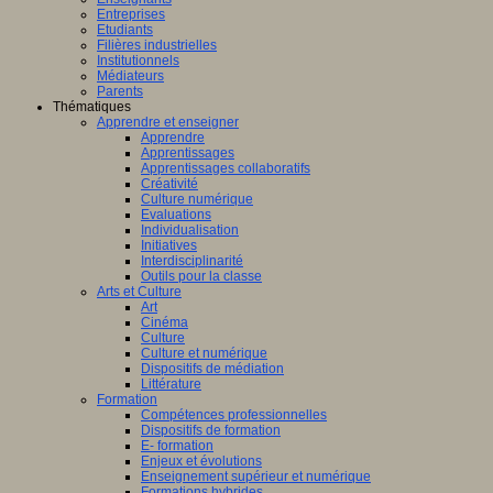
Entreprises
Etudiants
Filières industrielles
Institutionnels
Médiateurs
Parents
Thématiques
Apprendre et enseigner
Apprendre
Apprentissages
Apprentissages collaboratifs
Créativité
Culture numérique
Evaluations
Individualisation
Initiatives
Interdisciplinarité
Outils pour la classe
Arts et Culture
Art
Cinéma
Culture
Culture et numérique
Dispositifs de médiation
Littérature
Formation
Compétences professionnelles
Dispositifs de formation
E- formation
Enjeux et évolutions
Enseignement supérieur et numérique
Formations hybrides