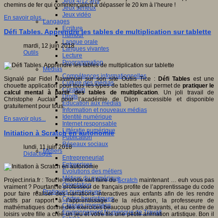
Jeux 4/12 ans
chemins de fer qui commençaient à dépasser le 20 km à l’heure !
Jeux sérieux
Jeux vidéo
En savoir plus...
Langages
Ecriture
Défi Tables. Apprendre les tables de multiplication sur tablette
Humour
Langue orale
mardi, 12 juin 2018
Langues vivantes
Outils
Lecture
Programmation
Médias
Compétences informationnelles
Signalé par Fidel Navamuel sur son site Outils Tice :
Défi Tables
est une
Culture des médias
chouette application pour tous les types de tablettes qui permet de
pratiquer le
Curation
calcul mental à partir des tables de multiplication
. Un joli travail de
Droits
Christophe Auclair pour l’académie de Dijon accessible et disponible
Education aux médias
gratuitement pour tous.
Information et nouveaux médias
Identité numérique
En savoir plus...
Internet responsable
Littératie numérique
Initiation à Scratch en autonomie
Publication
Réseaux sociaux
lundi, 11 juin 2018
Métiers
Didactique
Entrepreneuriat
Entreprises
Evolutions des métiers
Métiers du numérique
Project.inria.fr : Tout le monde sait faire du
Scratch
maintenant … euh vous pas
Orientation
vraiment ? Pourtant le professeur de français profite de l’apprentissage du code
Pratiques numériques
pour faire réaliser des narrations interactives aux enfants afin de les rendre
Cartes heuristiques
actifs par rapport à l’apprentissage de la rédaction, la professeure de
Classes inversées
mathématiques donne des exercices beaucoup plus attrayants, et au centre de
Environnement Numérique de Travail
loisirs votre fille a créé un jeu et votre fils une petite animation artistique. Bon il