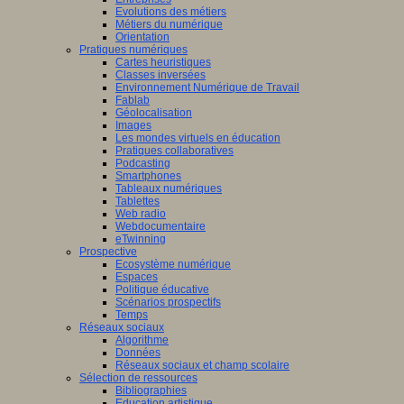
Evolutions des métiers
Métiers du numérique
Orientation
Pratiques numériques
Cartes heuristiques
Classes inversées
Environnement Numérique de Travail
Fablab
Géolocalisation
Images
Les mondes virtuels en éducation
Pratiques collaboratives
Podcasting
Smartphones
Tableaux numériques
Tablettes
Web radio
Webdocumentaire
eTwinning
Prospective
Ecosystème numérique
Espaces
Politique éducative
Scénarios prospectifs
Temps
Réseaux sociaux
Algorithme
Données
Réseaux sociaux et champ scolaire
Sélection de ressources
Bibliographies
Education artistique