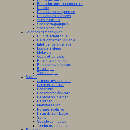
Education environnementale
Histoire
Ressources citoyenneté
Ressources sciences
Sites éducatifs
Sites pédagogiques
Sites ressources
Sciences et techniques
Culture scientifique
Développement durable
Intelligence artificielle
Logiciels libres
Métavers
Outils et logiciels
Réalité augmentée
Ressources sciences
Robotique
Technologies
Société
Acteurs des territoires
Ecole et structure
Economie
Ecosystème éducatif
Génération internet
Handicap
Mondialisation
Normes scolaires
Regards sur l’Ecole
Santé
Société connectée
Territoires et projets
Territoires