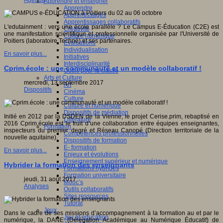
Agenda
Apprendre et enseigner
Apprendre
Apprentissages
Apprentissages collaboratifs
L'edutainment : vers une école parallèle ? Le Campus E-Éducation (C2E) est
Créativité
une manifestation scientifique et professionnelle organisée par l'Université de
Culture numérique
Poitiers (laboratoire Techné) et ses partenaires.
Evaluations
Individualisation
En savoir plus...
Initiatives
Interdisciplinarité
Cprim.école : une communauté et un modèle collaboratif !
Outils pour la classe
Arts et Culture
mercredi, 13 septembre 2017
Art
Dispositifs
Cinéma
Culture
Culture et numérique
Dispositifs de médiation
Initié en 2012 par la DSDEN de la Vienne, le projet Cerise.prim, rebaptisé en
Littérature
2016 Cprim.école est le fruit d’une collaboration entre équipes enseignantes,
Formation
inspecteurs du premier degré et Réseau Canopé (Direction territoriale de la
Compétences professionnelles
nouvelle aquitaine).
Dispositifs de formation
E- formation
En savoir plus...
Enjeux et évolutions
Enseignement supérieur et numérique
Hybrider la formation des enseignants
Formations hybrides
Formation universitaire
jeudi, 31 août 2017
Mooc’s
Analyses
Outils collaboratifs
Sites ressources
Tutorat
Jeux
Dans le cadre de ses missions d’accompagnement à la formation au et par le
Jeu et éducation
numérique, la DANE (Délégation Académique au Numérique Éducatif) de