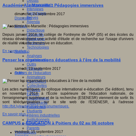
Débats
Faits marquants
Académie Aix-Marseille : Pédagogies immersives
Interviews
Reportages
dimanche, 24 septembre 2017
Brèves
Dispositifs
Agenda
Innover
Didactique
Dispositifs
Depuis janvier 2016, le collège de Fontreyne de GAP (05) et des écoles du
Pédagogie
réseau développent une activité d'étude et de recherche sur l'usage d'univers
Recherche
de réalité virtuelle immersive en éducation.
Technologies
En savoir plus...
Savoir(s)
Analyses
Penser les organisations éducatives à l’ère de la mobilité
Conférences
Outils
Pratiques
samedi, 23 septembre 2017
Acteurs de l'éducation
Outils
Animateurs
Chercheurs
Collectivités
Les actes numériques du colloque international e-éducation (5e édition), tenu
Editeurs
en novembre 2016 à l'École supérieure de l'éducation nationale, de
EdTech
l'enseignement supérieur et de la recherche (ESENESR) viennent de sortir. Ils
Encadrement
sont téléchargeables sur le site web de l'ESENESR, à l'adresse
Enseignants
http://bit.ly/eeduc2016-actesnumeriques.
Entreprises
Etudiants
En savoir plus...
Filières industrielles
Institutionnels
CAMPUS e-ÉDUCATION à Poitiers du 02 au 06 octobre
Médiateurs
Parents
vendredi, 15 septembre 2017
Thématiques