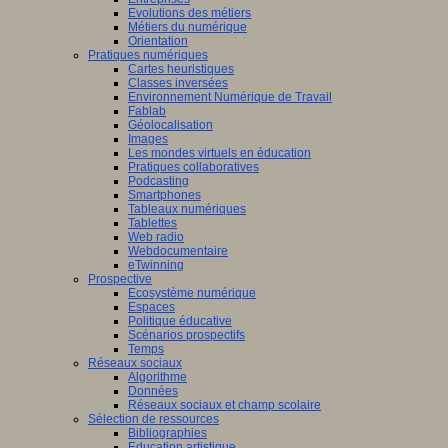
Evolutions des métiers
Métiers du numérique
Orientation
Pratiques numériques
Cartes heuristiques
Classes inversées
Environnement Numérique de Travail
Fablab
Géolocalisation
Images
Les mondes virtuels en éducation
Pratiques collaboratives
Podcasting
Smartphones
Tableaux numériques
Tablettes
Web radio
Webdocumentaire
eTwinning
Prospective
Ecosystème numérique
Espaces
Politique éducative
Scénarios prospectifs
Temps
Réseaux sociaux
Algorithme
Données
Réseaux sociaux et champ scolaire
Sélection de ressources
Bibliographies
Education artistique