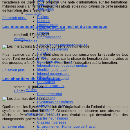
Jeux 4/12 ans
l’académie de Dijon vous propose une note d’information sur les formations
Jeux sérieux
hybrides pour clarifier les enjeux, les atouts et les implications de cette modalité
Jeux vidéo
de formation des enseignants.
Langages
Ecriture
En savoir plus...
Humour
Langue orale
Les interactions à distance : du réel et du numérique
Langues vivantes
Lecture
vendredi, 16 juin 2017
Programmation
Analyses
Médias
Compétences informationnelles
Culture des médias
Curation
Plus j’avance dans ce métier, plus je suis convaincu que la réussite de tout
Droits
projet, l’entrée dans un métier passe par la phase de formation des individus et
Education aux médias
des groupes, à fortiori dans les métiers liés à l’éducation et à la formation.
Information et nouveaux médias
Identité numérique
En savoir plus...
Internet responsable
Littératie numérique
Les chantiers de l’orientation
Publication
Réseaux sociaux
samedi, 10 juin 2017
Métiers
Débats
Entrepreneuriat
Entreprises
Evolutions des métiers
Métiers du numérique
Quelles sont les lignes d’évolution de l’organisation de l’orientation dans notre
Orientation
système de formation initiale ? Globalement, on observe une absence de
Pratiques numériques
décisions fermes sur le sens de ces évolutions qui devraient être des
Cartes heuristiques
changements systématiques.
Classes inversées
Environnement Numérique de Travail
En savoir plus...