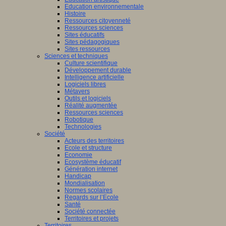
Education environnementale
Histoire
Ressources citoyenneté
Ressources sciences
Sites éducatifs
Sites pédagogiques
Sites ressources
Sciences et techniques
Culture scientifique
Développement durable
Intelligence artificielle
Logiciels libres
Métavers
Outils et logiciels
Réalité augmentée
Ressources sciences
Robotique
Technologies
Société
Acteurs des territoires
Ecole et structure
Economie
Ecosystème éducatif
Génération internet
Handicap
Mondialisation
Normes scolaires
Regards sur l’Ecole
Santé
Société connectée
Territoires et projets
Territoires