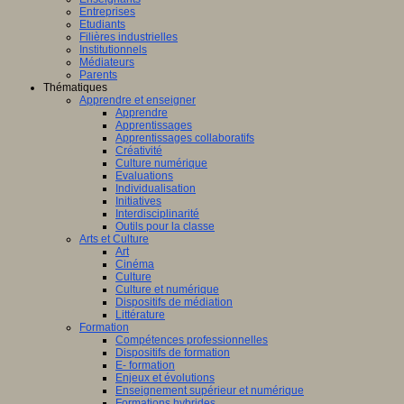
Entreprises
Etudiants
Filières industrielles
Institutionnels
Médiateurs
Parents
Thématiques
Apprendre et enseigner
Apprendre
Apprentissages
Apprentissages collaboratifs
Créativité
Culture numérique
Evaluations
Individualisation
Initiatives
Interdisciplinarité
Outils pour la classe
Arts et Culture
Art
Cinéma
Culture
Culture et numérique
Dispositifs de médiation
Littérature
Formation
Compétences professionnelles
Dispositifs de formation
E- formation
Enjeux et évolutions
Enseignement supérieur et numérique
Formations hybrides