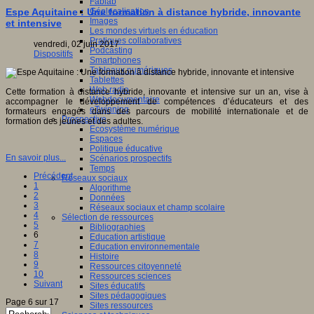
Fablab
Géolocalisation
Espe Aquitaine : Une formation à distance hybride, innovante
Images
et intensive
Les mondes virtuels en éducation
Pratiques collaboratives
vendredi, 02 juin 2017
Podcasting
Dispositifs
Smartphones
Tableaux numériques
Tablettes
Web radio
Cette formation à distance hybride, innovante et intensive sur un an, vise à
Webdocumentaire
accompagner le développement de compétences d’éducateurs et des
eTwinning
formateurs engagés dans des parcours de mobilité internationale et de
Prospective
formation des jeunes et des adultes.
Ecosystème numérique
Espaces
Politique éducative
En savoir plus...
Scénarios prospectifs
Temps
Précédent
Réseaux sociaux
1
Algorithme
2
Données
3
Réseaux sociaux et champ scolaire
4
Sélection de ressources
5
Bibliographies
6
Education artistique
7
Education environnementale
8
Histoire
9
Ressources citoyenneté
10
Ressources sciences
Suivant
Sites éducatifs
Sites pédagogiques
Page 6 sur 17
Sites ressources