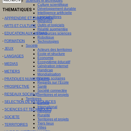
Sciences et techniques
Culture scientifique
Développement durable
THEMATIQUES
Intelligence artificielle
Logiciels libres
-
APPRENDRE ET ENSEIGNER
Métavers
Outils et logiciels
-
ARTS ET CULTURE
Réalité augmentée
-
EDUCATION AUX MEDIAS
Ressources sciences
Robotique
-
FORMATION
Technologies
Société
-
JEUX
Acteurs des territoires
Ecole et structure
-
LANGAGES
Economie
Ecosystème éducatif
-
MEDIAS
Génération internet
Handicap
-
METIERS
Mondialisation
Normes scolaires
-
PRATIQUES NUMERIQUES
Regards sur l’Ecole
-
PROSPECTIVE
Santé
Société connectée
-
RESEAUX SOCIAUX
Territoires et projets
Territoires
-
SELECTION DE RESSOURCES
Europe
International
-
SCIENCES ET TECHNIQUES
Régions
Ruralité
-
SOCIETE
Territoires et projets
Tiers lieux
-
TERRITOIRES
Villes