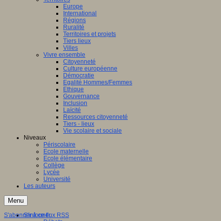
Europe
International
Régions
Ruralité
Territoires et projets
Tiers lieux
Villes
Vivre ensemble
Citoyenneté
Culture européenne
Démocratie
Egalité Hommes/Femmes
Ethique
Gouvernance
Inclusion
Laïcité
Ressources citoyenneté
Tiers - lieux
Vie scolaire et sociale
Niveaux
Périscolaire
Ecole maternelle
Ecole élémentaire
Collège
Lycée
Université
Les auteurs
Menu
S'abonner à ce flux RSS
S'informer