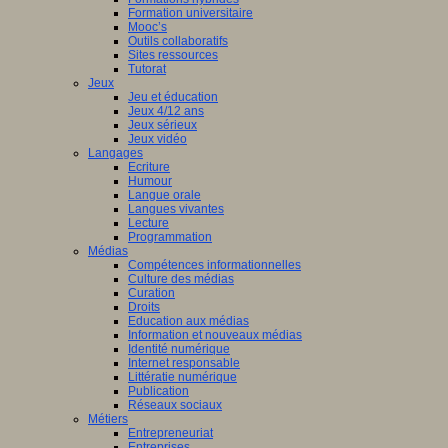
Formation universitaire
Mooc’s
Outils collaboratifs
Sites ressources
Tutorat
Jeux
Jeu et éducation
Jeux 4/12 ans
Jeux sérieux
Jeux vidéo
Langages
Ecriture
Humour
Langue orale
Langues vivantes
Lecture
Programmation
Médias
Compétences informationnelles
Culture des médias
Curation
Droits
Education aux médias
Information et nouveaux médias
Identité numérique
Internet responsable
Littératie numérique
Publication
Réseaux sociaux
Métiers
Entrepreneuriat
Entreprises