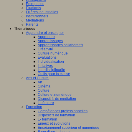
Entreprises
Etudiants
Filières industrielles
Institutionnels
Médiateurs
Parents
Thématiques
Apprendre et enseigner
Apprendre
Apprentissages
Apprentissages collaboratifs
Créativité
Culture numérique
Evaluations
Individualisation
Initiatives
Interdisciplinarité
Outils pour la classe
Arts et Culture
Art
Cinéma
Culture
Culture et numérique
Dispositifs de médiation
Littérature
Formation
Compétences professionnelles
Dispositifs de formation
E- formation
Enjeux et évolutions
Enseignement supérieur et numérique
Formations hybrides