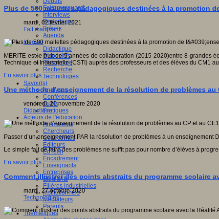
Débats
Faits marquants
Plus de 500 mallettes pédagogiques destinées à la promotion de
Interviews
Reportages
mardi, 02 février 2021
Brèves
Fait marquant
Agenda
Innover
Didactique
Dispositifs
MERITE est le fruit de 5 années de collaboration (2015-2020)entre 8 grandes éco
Pédagogie
Technique et Industrielle (CSTI) auprès des professeurs et des élèves du CM1 au c
Recherche
En savoir plus...
Technologies
Savoir(s)
Une méthode d’enseignement de la résolution de problèmes au 
Analyses
Conférences
Outils
vendredi, 20 novembre 2020
Pratiques
Didactique
Acteurs de l'éducation
Animateurs
Chercheurs
Passer d’un enseignement PAR la résolution de problèmes à un enseignement DE l
Collectivités
Editeurs
Le simple fait de faire des problèmes ne suffit pas pour nombre d’élèves à prog
EdTech
Encadrement
En savoir plus...
Enseignants
Entreprises
Comment illustrer des points abstraits du programme scolaire a
Etudiants
Filières industrielles
mardi, 27 octobre 2020
Institutionnels
Technologies
Médiateurs
Parents
Thématiques