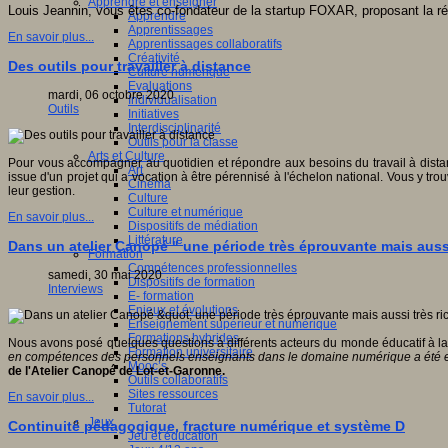
Apprendre et enseigner
Louis Jeannin, vous êtes co-fondateur de la startup FOXAR, proposant la r
Apprendre
Apprentissages
En savoir plus...
Apprentissages collaboratifs
Créativité
Des outils pour travailler à distance
Culture numérique
Evaluations
mardi, 06 octobre 2020
Individualisation
Outils
Initiatives
Interdisciplinarité
Outils pour la classe
Arts et Culture
Pour vous accompagner au quotidien et répondre aux besoins du travail à distanc
Art
issue d'un projet qui a vocation à être pérennisé à l'échelon national. Vous y tro
Cinéma
leur gestion.
Culture
Culture et numérique
En savoir plus...
Dispositifs de médiation
Littérature
Dans un atelier Canopé " une période très éprouvante mais aussi
Formation
Compétences professionnelles
samedi, 30 mai 2020
Dispositifs de formation
Interviews
E- formation
Enjeux et évolutions
Enseignement supérieur et numérique
Formations hybrides
Nous avons posé quelques questions à différents acteurs du monde éducatif à la 
Formation universitaire
en compétences des personnels enseignants dans le domaine numérique a été except
Mooc’s
de l'Atelier Canopé de Lot-et-Garonne.
Outils collaboratifs
Sites ressources
En savoir plus...
Tutorat
Jeux
Continuité pédagogique, fracture numérique et système D
Jeu et éducation