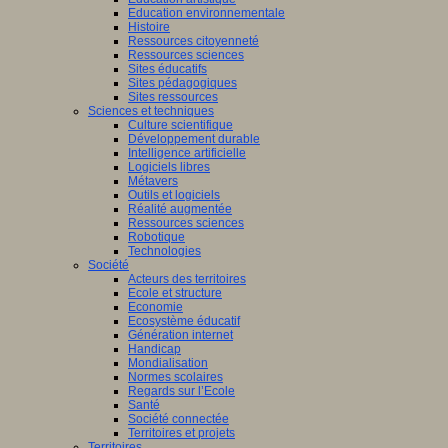
Education environnementale
Histoire
Ressources citoyenneté
Ressources sciences
Sites éducatifs
Sites pédagogiques
Sites ressources
Sciences et techniques
Culture scientifique
Développement durable
Intelligence artificielle
Logiciels libres
Métavers
Outils et logiciels
Réalité augmentée
Ressources sciences
Robotique
Technologies
Société
Acteurs des territoires
Ecole et structure
Economie
Ecosystème éducatif
Génération internet
Handicap
Mondialisation
Normes scolaires
Regards sur l’Ecole
Santé
Société connectée
Territoires et projets
Territoires