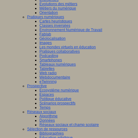
Evolutions des métiers
Métiers du numérique
Orientation
Pratiques numériques
Cartes heuristiques
Classes inversées
Environnement Numérique de Travail
Fablab
Géolocalisation
Images
Les mondes virtuels en éducation
Pratiques collaboratives
Podcasting
Smartphones
Tableaux numériques
Tablettes
Web radio
Webdocumentaire
eTwinning
Prospective
Ecosystème numérique
Espaces
Politique éducative
Scénarios prospectifs
Temps
Réseaux sociaux
Algorithme
Données
Réseaux sociaux et champ scolaire
Sélection de ressources
Bibliographies
Education artistique