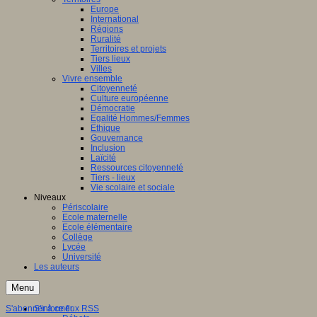
Europe
International
Régions
Ruralité
Territoires et projets
Tiers lieux
Villes
Vivre ensemble
Citoyenneté
Culture européenne
Démocratie
Egalité Hommes/Femmes
Ethique
Gouvernance
Inclusion
Laïcité
Ressources citoyenneté
Tiers - lieux
Vie scolaire et sociale
Niveaux
Périscolaire
Ecole maternelle
Ecole élémentaire
Collège
Lycée
Université
Les auteurs
Menu
S'abonner à ce flux RSS
S'informer