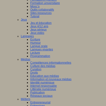
Formation universitaire
Mooc’s
Outils collaboratifs
Sites ressources
Tutorat
Jeux
Jeu et éducation
Jeux 4/12 ans
Jeux sérieux
Jeux vidéo
Langages
Ecriture
Humour
Langue orale
Langues vivantes
Lecture
Programmation
Médias
Compétences informationnelles
Culture des médias
Curation
Droits
Education aux médias
Information et nouveaux médias
Identité numérique
Internet responsable
Littératie numérique
Publication
Réseaux sociaux
Métiers
Entrepreneuriat
Entreprises