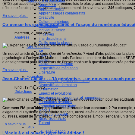
Apprendre et enseigner
(ÉTS) qui accueillait pour la toute première fois le plus grand rassemblement scien
Apprendre
offert une fois de plus un véritable foisonnement de savoirs avec
246 colloques
,
Apprentissages
Apprentissages collaboratifs
En savoir plus...
Créativité
Culture numérique
Co-penser les espaces scolaires et l'usage du numérique éducat
Evaluations
Individualisation
mercredi, 21 mai 2025
Initiatives
Analyses
Interdisciplinarité
Outils pour la classe
Arts et Culture
Art
Un nouvel article de la série
Que dit la recherche ?
vient d’être publié sur la plat
Cinéma
psychologie à l’université Marie-et-Louis-Pasteur et membre du laboratoire SEAFE
Culture
d’enseignement pour les acteurs de l’école continue à questionner et crée parfoi
Culture et numérique
Dispositifs de médiation
En savoir plus...
Littérature
Formation
Jean-Charles Cailliez : L’IA générative… un nouveau coach pour
Compétences professionnelles
Dispositifs de formation
lundi, 19 mai 2025
E- formation
Didactique
Enjeux et évolutions
Enseignement supérieur et numérique
Formations hybrides
Formation universitaire
Comment l’IA peut aider les étudiants à réussir leur concours ?
Par exemple, c
Mooc’s
exigeante du système universitaire français, aussi les étudiants dont seulement 2
Outils collaboratifs
du stress, esprit de synthèse… autant de compétences à mobiliser dans un temps 
Sites ressources
Tutorat
En savoir plus...
Jeux
Jeu et éducation
L'école à ciel ouvert, deuxième édition !