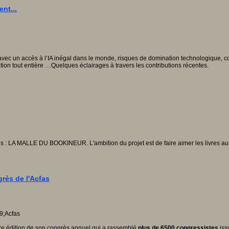
nt...
e avec un accès à l’IA inégal dans le monde, risques de domination technologique, 
tion tout entière …Quelques éclairages à travers les contributions récentes.
es : LA MALLE DU BOOKINEUR. L'ambition du projet est de faire aimer les livres au
grès de l'Acfas
 92e édition de son congrès annuel qui a rassemblé
plus de 6500 congressistes
iss