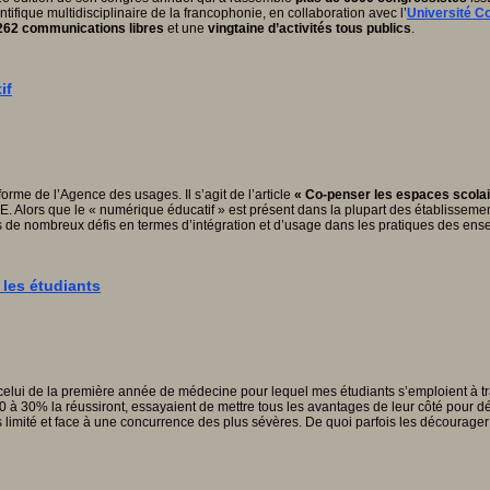
tifique multidisciplinaire de la francophonie, en collaboration avec l’
Université C
262 communications libres
et une
vingtaine d’activités tous publics
.
if
eforme de l’Agence des usages. Il s’agit de l’article
« Co-penser les espaces scolai
. Alors que le « numérique éducatif » est présent dans la plupart des établisseme
s de nombreux défis en termes d’intégration et d’usage dans les pratiques des ens
 les étudiants
elui de la première année de médecine pour lequel mes étudiants s’emploient à trav
0 à 30% la réussiront, essayaient de mettre tous les avantages de leur côté pour dé
limité et face à une concurrence des plus sévères. De quoi parfois les décourager 