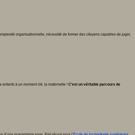
complexité organisationnelle, nécessité de former des citoyens capables de juger,
x enfants à un moment clé, la maternelle !
C’est un véritable parcours de
us d’une quarantaine pays. Pari réussi pour l’
École de technologie supérieure