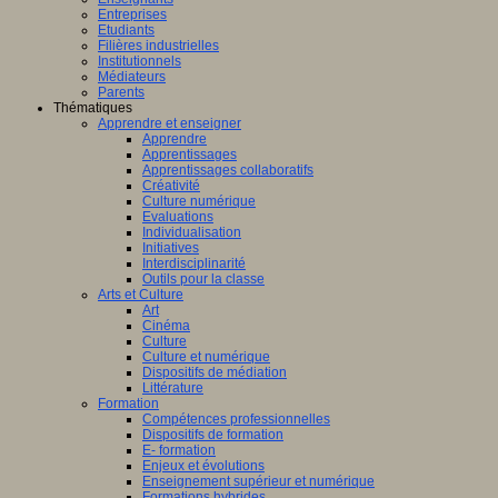
Entreprises
Etudiants
Filières industrielles
Institutionnels
Médiateurs
Parents
Thématiques
Apprendre et enseigner
Apprendre
Apprentissages
Apprentissages collaboratifs
Créativité
Culture numérique
Evaluations
Individualisation
Initiatives
Interdisciplinarité
Outils pour la classe
Arts et Culture
Art
Cinéma
Culture
Culture et numérique
Dispositifs de médiation
Littérature
Formation
Compétences professionnelles
Dispositifs de formation
E- formation
Enjeux et évolutions
Enseignement supérieur et numérique
Formations hybrides