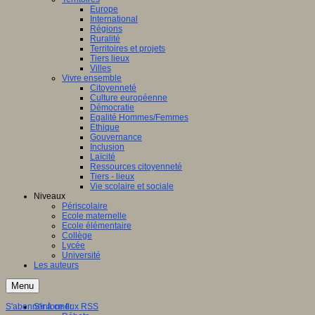
Europe
International
Régions
Ruralité
Territoires et projets
Tiers lieux
Villes
Vivre ensemble
Citoyenneté
Culture européenne
Démocratie
Egalité Hommes/Femmes
Ethique
Gouvernance
Inclusion
Laïcité
Ressources citoyenneté
Tiers - lieux
Vie scolaire et sociale
Niveaux
Périscolaire
Ecole maternelle
Ecole élémentaire
Collège
Lycée
Université
Les auteurs
Menu
S'abonner à ce flux RSS
S'informer