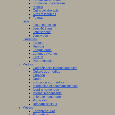
Formation universitaire
Mooc’s
Outils collaboratifs
Sites ressources
Tutorat
Jeux
Jeu et éducation
Jeux 4/12 ans
Jeux sérieux
Jeux vidéo
Langages
Ecriture
Humour
Langue orale
Langues vivantes
Lecture
Programmation
Médias
Compétences informationnelles
Culture des médias
Curation
Droits
Education aux médias
Information et nouveaux médias
Identité numérique
Internet responsable
Littératie numérique
Publication
Réseaux sociaux
Métiers
Entrepreneuriat
Entreprises