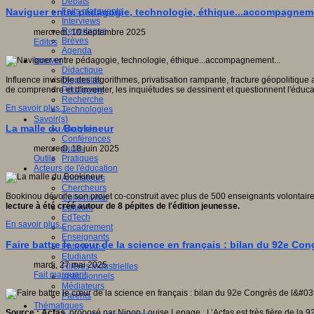
Débats
Faits marquants
Naviguer entre pédagogie, technologie, éthique...accompagneme
Interviews
Reportages
mercredi, 10 septembre 2025
Brèves
Editos
Agenda
Innover
Didactique
Dispositifs
Influence invisible des algorithmes, privatisation rampante, fracture géopolitiqu
Pédagogie
de comprendre et d'inventer, les inquiétudes se dessinent et questionnent l'éduca
Recherche
En savoir plus...
Technologies
Savoir(s)
La malle du Bookineur
Analyses
Conférences
Outils
mercredi, 18 juin 2025
Pratiques
Outils
Acteurs de l'éducation
Animateurs
Chercheurs
Bookinou dévoile son projet co-construit avec plus de 500 enseignants volontair
Collectivités
lecture à été créé autour de 8 pépites de l'édition jeunesse.
Editeurs
EdTech
En savoir plus...
Encadrement
Enseignants
Faire battre le cœur de la science en français : bilan du 92e Con
Entreprises
Etudiants
mardi, 27 mai 2025
Filières industrielles
Fait marquant
Institutionnels
Médiateurs
Parents
Thématiques
Source : Acfas
, proposé par Ninon Louise Lepage : L’Acfas est très fière de la