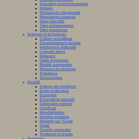
Education environnementale
Histoire
Ressources citoyenneté
Ressources sciences
Sites éducatifs
Sites pédagogiques
Sites ressources
Sciences et techniques
Culture scientifique
Développement durable
Intelligence artificielle
Logiciels libres
Métavers
Outils et logiciels
Réalité augmentée
Ressources sciences
Robotique
Technologies
Société
Acteurs des territoires
Ecole et structure
Economie
Ecosystème éducatif
Génération internet
Handicap
Mondialisation
Normes scolaires
Regards sur l’Ecole
Santé
Société connectée
Territoires et projets
Territoires