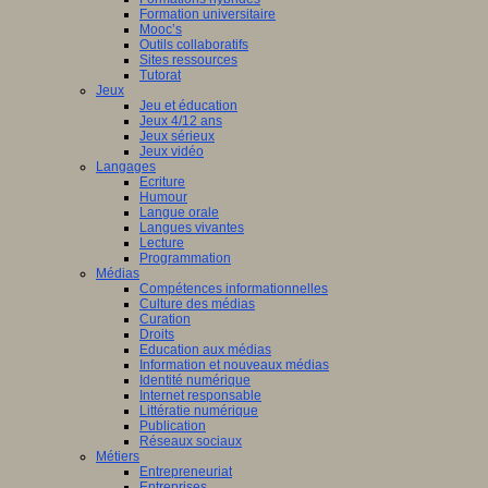
Formation universitaire
Mooc’s
Outils collaboratifs
Sites ressources
Tutorat
Jeux
Jeu et éducation
Jeux 4/12 ans
Jeux sérieux
Jeux vidéo
Langages
Ecriture
Humour
Langue orale
Langues vivantes
Lecture
Programmation
Médias
Compétences informationnelles
Culture des médias
Curation
Droits
Education aux médias
Information et nouveaux médias
Identité numérique
Internet responsable
Littératie numérique
Publication
Réseaux sociaux
Métiers
Entrepreneuriat
Entreprises