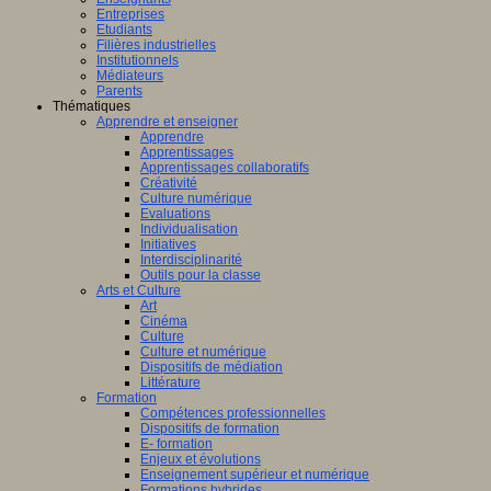
Entreprises
Etudiants
Filières industrielles
Institutionnels
Médiateurs
Parents
Thématiques
Apprendre et enseigner
Apprendre
Apprentissages
Apprentissages collaboratifs
Créativité
Culture numérique
Evaluations
Individualisation
Initiatives
Interdisciplinarité
Outils pour la classe
Arts et Culture
Art
Cinéma
Culture
Culture et numérique
Dispositifs de médiation
Littérature
Formation
Compétences professionnelles
Dispositifs de formation
E- formation
Enjeux et évolutions
Enseignement supérieur et numérique
Formations hybrides