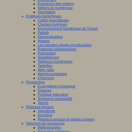
Evolutions des métiers
Métiers du numérique
Orientation
Pratiques numériques
Cartes heuristiques
Classes inversées
Environnement Numérique de Travail
Fablab
Géolocalisation
Images
Les mondes virtuels en éducation
Pratiques collaboratives
Podcasting
Smartphones
Tableaux numériques
Tablettes
Web radio
Webdocumentaire
eTwinning
Prospective
Ecosystème numérique
Espaces
Politique éducative
Scénarios prospectifs
Temps
Réseaux sociaux
Algorithme
Données
Réseaux sociaux et champ scolaire
Sélection de ressources
Bibliographies
Education artistique