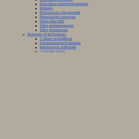
Education environnementale
Histoire
Ressources citoyenneté
Ressources sciences
Sites éducatifs
Sites pédagogiques
Sites ressources
Sciences et techniques
Culture scientifique
Développement durable
Intelligence artificielle
Logiciels libres
Métavers
Outils et logiciels
Réalité augmentée
Ressources sciences
Robotique
Technologies
Société
Acteurs des territoires
Ecole et structure
Economie
Ecosystème éducatif
Génération internet
Handicap
Mondialisation
Normes scolaires
Regards sur l’Ecole
Santé
Société connectée
Territoires et projets
Territoires