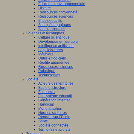
Education environnementale
Histoire
Ressources citoyenneté
Ressources sciences
Sites éducatifs
Sites pédagogiques
Sites ressources
Sciences et techniques
Culture scientifique
Développement durable
Intelligence artificielle
Logiciels libres
Métavers
Outils et logiciels
Réalité augmentée
Ressources sciences
Robotique
Technologies
Société
Acteurs des territoires
Ecole et structure
Economie
Ecosystème éducatif
Génération internet
Handicap
Mondialisation
Normes scolaires
Regards sur l’Ecole
Santé
Société connectée
Territoires et projets
Territoires