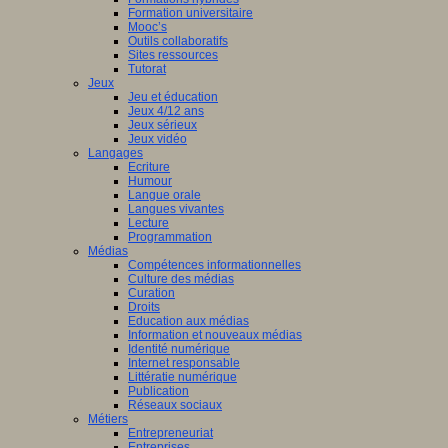
Formation universitaire
Mooc’s
Outils collaboratifs
Sites ressources
Tutorat
Jeux
Jeu et éducation
Jeux 4/12 ans
Jeux sérieux
Jeux vidéo
Langages
Ecriture
Humour
Langue orale
Langues vivantes
Lecture
Programmation
Médias
Compétences informationnelles
Culture des médias
Curation
Droits
Education aux médias
Information et nouveaux médias
Identité numérique
Internet responsable
Littératie numérique
Publication
Réseaux sociaux
Métiers
Entrepreneuriat
Entreprises