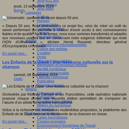
Jeux 4/12 ans
Jeux sérieux
jeudi, 13 septembre 2018
Jeux vidéo
Brèves
Langages
Ecriture
Humour
Langue orale
« Depuis 50 ans, nous poursuivons ce projet fou, celui de créer un outil du
Langues vivantes
savoir performant qui permette à chacun d'avoir accès à des connaissances
Lecture
fiables et de qualité. Au fil du temps, nous nous sommes transformés et adaptés
Programmation
aux nouveaux usages tout en conservant notre exigence éditoriale qui reste
Médias
l'ADN d'Universalis », déclare Hervé Rouanet, directeur général
Compétences informationnelles
d'Encyclopædia Universalis.
Culture des médias
Curation
En savoir plus...
Droits
Education aux médias
Les Enfants de la Zique : Une ressource culturelle sur la
Information et nouveaux médias
chanson
Identité numérique
Internet responsable
samedi, 08 septembre 2018
Littératie numérique
Outils
Publication
Réseaux sociaux
Métiers
Entrepreneuriat
Orchestrée par Réseau Canopé et les Francofolies, cette opération nationale
Entreprises
propose chaque année une nouvelle édition permettant de s’emparer de
Evolutions des métiers
l’œuvre d’un artiste de la scène francophone.
Métiers du numérique
Orientation
Grâce à la richesse des ressources multimédias proposées, la plateforme des
Pratiques numériques
Enfants de la Zique favorise la découverte de la chanson en classe.
Cartes heuristiques
Classes inversées
En savoir plus...
Environnement Numérique de Travail