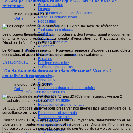
Fablab
Le Groupe Thématique Numérique OCEAN : une base de
Géolocalisation
références
Images
Les mondes virtuels en éducation
mardi, 03 juillet 2018
Pratiques collaboratives
Outils
Podcasting
Smartphones
Tableaux numériques
Tablettes
Les groupes thématiques GTnum produisent des travaux visant à documenter
Web radio
et à faire des propositions au comité d’orientation de l’incubateur de la
Webdocumentaire
Direction du Numérique Educatif.
eTwinning
Prospective
Le GTnum 1 s’intéresse aux « Nouveaux espaces d’apprentissage, objets
Ecosystème numérique
connectés, et apports dans les environnements scolaires ».
Espaces
En savoir plus...
Politique éducative
Scénarios prospectifs
"Guide de survie des aventuriers d'Internet" Version 2
Temps
Réseaux sociaux
actualisée et augmentée
Algorithme
Données
mercredi, 13 juin 2018
Réseaux sociaux et champ scolaire
Outils
Sélection de ressources
Bibliographies
Education artistique
Education environnementale
Le CECIL propose un livret pour préserver nos libertés face aux dangers de la
Histoire
surveillance en ligne.
Ressources citoyenneté
Ressources sciences
L'association CECIL (Centre d'Études sur la Citoyenneté, l'Informatisation et les
Sites éducatifs
Libertés), en partenariat avec la LDH (Ligue des Droits de l'Homme) est
Sites pédagogiques
heureuse de vous annoncer la parution de son Guide de survie des aventuriers
Sites ressources
d’Internet.