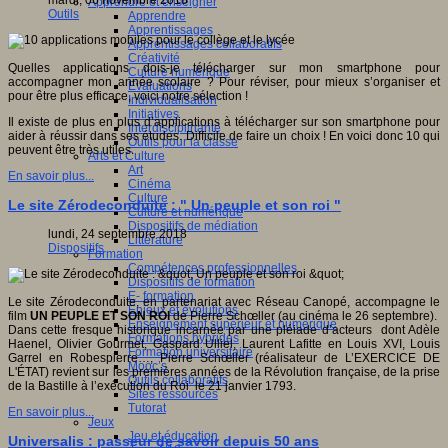
mardi, 06 novembre 2018
Apprendre et enseigner
Outils
Apprendre
Apprentissages
Apprentissages collaboratifs
Créativité
Quelles applications dois-je télécharger sur mon smartphone pour
Culture numérique
accompagner mon année scolaire ? Pour réviser, pour mieux s’organiser et
Evaluations
pour être plus efficace, voici notre sélection !
Individualisation
Initiatives
Il existe de plus en plus d’applications à télécharger sur son smartphone pour
Interdisciplinarité
aider à réussir dans ses études. Difficile de faire un choix ! En voici donc 10 qui
Outils pour la classe
peuvent être très utiles.
Arts et Culture
Art
En savoir plus...
Cinéma
Culture
Le site Zérodeconduite : " Un peuple et son roi "
Culture et numérique
Dispositifs de médiation
lundi, 24 septembre 2018
Littérature
Dispositifs
Formation
Compétences professionnelles
Dispositifs de formation
E- formation
Le site Zérodeconduite, en partenariat avec Réseau Canopé, accompagne le
Enjeux et évolutions
film
UN PEUPLE ET SON ROI
de Pierre Schœller (au cinéma le 26 septembre).
Enseignement supérieur et numérique
Dans cette fresque historique incarnée par une pléiade d’acteurs dont Adèle
Formations hybrides
Haenel, Olivier Gourmet, Gaspard Ulliel, Laurent Lafitte en Louis XVI, Louis
Formation universitaire
Garrel en Robespierre…, Pierre Schœller (réalisateur de L’EXERCICE DE
Mooc’s
L'ÉTAT) revient sur les premières années de la Révolution française, de la prise
Outils collaboratifs
de la Bastille à l’exécution du Roi le 21 janvier 1793.
Sites ressources
Tutorat
En savoir plus...
Jeux
Jeu et éducation
Universalis : passeur de savoir depuis 50 ans