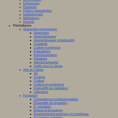
Entreprises
Etudiants
Filières industrielles
Institutionnels
Médiateurs
Parents
Thématiques
Apprendre et enseigner
Apprendre
Apprentissages
Apprentissages collaboratifs
Créativité
Culture numérique
Evaluations
Individualisation
Initiatives
Interdisciplinarité
Outils pour la classe
Arts et Culture
Art
Cinéma
Culture
Culture et numérique
Dispositifs de médiation
Littérature
Formation
Compétences professionnelles
Dispositifs de formation
E- formation
Enjeux et évolutions
Enseignement supérieur et numérique
Formations hybrides