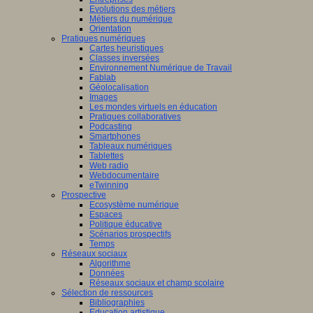
Evolutions des métiers
Métiers du numérique
Orientation
Pratiques numériques
Cartes heuristiques
Classes inversées
Environnement Numérique de Travail
Fablab
Géolocalisation
Images
Les mondes virtuels en éducation
Pratiques collaboratives
Podcasting
Smartphones
Tableaux numériques
Tablettes
Web radio
Webdocumentaire
eTwinning
Prospective
Ecosystème numérique
Espaces
Politique éducative
Scénarios prospectifs
Temps
Réseaux sociaux
Algorithme
Données
Réseaux sociaux et champ scolaire
Sélection de ressources
Bibliographies
Education artistique