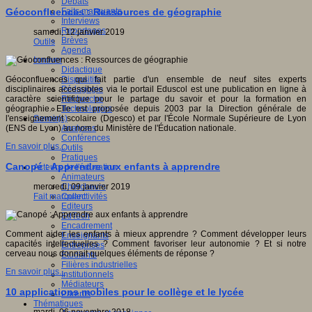
Débats
Faits marquants
Géoconfluences : Ressources de géographie
Interviews
Reportages
samedi, 12 janvier 2019
Brèves
Outils
Agenda
Innover
Didactique
Dispositifs
Géoconfluences qui fait partie d'un ensemble de neuf sites experts
Pédagogie
disciplinaires accessibles via le portail Eduscol est une publication en ligne à
Recherche
caractère scientifique pour le partage du savoir et pour la formation en
Technologies
géographie. Elle est proposée depuis 2003 par la Direction générale de
Savoir(s)
l'enseignement scolaire (Dgesco) et par l'École Normale Supérieure de Lyon
Analyses
(ENS de Lyon) au nom du Ministère de l'Éducation nationale.
Conférences
En savoir plus...
Outils
Pratiques
Canopé : Apprendre aux enfants à apprendre
Acteurs de l'éducation
Animateurs
Chercheurs
mercredi, 09 janvier 2019
Collectivités
Fait marquant
Editeurs
EdTech
Encadrement
Comment aider les enfants à mieux apprendre ? Comment développer leurs
Enseignants
capacités intellectuelles ? Comment favoriser leur autonomie ? Et si notre
Entreprises
cerveau nous donnait quelques éléments de réponse ?
Etudiants
Filières industrielles
En savoir plus...
Institutionnels
Médiateurs
10 applications mobiles pour le collège et le lycée
Parents
Thématiques