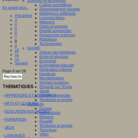
Sciences et techniques
Culture scientifique
En savoir plus...
Développement durable
Intelligence artificielle
Précédent
Logiciels libres
3
Métavers
4
Outils et logiciels
5
Réalité augmentée
6
Ressources sciences
7
Robotique
8
Technologies
9
Société
10
Acteurs des territoires
11
Ecole et structure
12
Economie
Suivant
Ecosystème éducatif
Génération internet
Page 8 sur 29
Handicap
Mondialisation
Normes scolaires
THEMATIQUES
Regards sur l’Ecole
Santé
-
APPRENDRE ET ENSEIGNER
Société connectée
Territoires et projets
-
ARTS ET CULTURE
Territoires
Europe
-
EDUCATION AUX MEDIAS
International
Régions
-
FORMATION
Ruralité
Territoires et projets
-
JEUX
Tiers lieux
Villes
-
LANGAGES