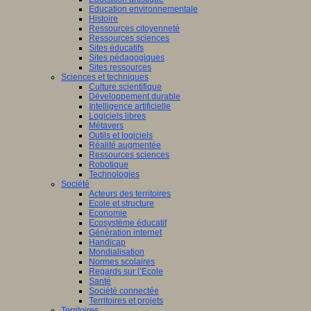
Education environnementale
Histoire
Ressources citoyenneté
Ressources sciences
Sites éducatifs
Sites pédagogiques
Sites ressources
Sciences et techniques
Culture scientifique
Développement durable
Intelligence artificielle
Logiciels libres
Métavers
Outils et logiciels
Réalité augmentée
Ressources sciences
Robotique
Technologies
Société
Acteurs des territoires
Ecole et structure
Economie
Ecosystème éducatif
Génération internet
Handicap
Mondialisation
Normes scolaires
Regards sur l’Ecole
Santé
Société connectée
Territoires et projets
Territoires