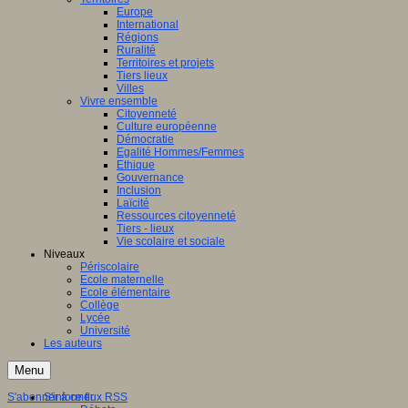
Europe
International
Régions
Ruralité
Territoires et projets
Tiers lieux
Villes
Vivre ensemble
Citoyenneté
Culture européenne
Démocratie
Egalité Hommes/Femmes
Ethique
Gouvernance
Inclusion
Laïcité
Ressources citoyenneté
Tiers - lieux
Vie scolaire et sociale
Niveaux
Périscolaire
Ecole maternelle
Ecole élémentaire
Collège
Lycée
Université
Les auteurs
Menu
S'abonner à ce flux RSS
S'informer