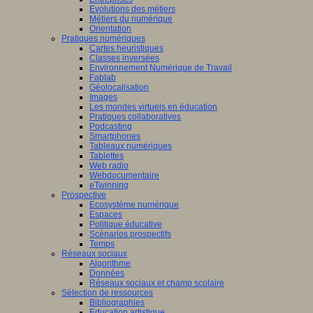
Evolutions des métiers
Métiers du numérique
Orientation
Pratiques numériques
Cartes heuristiques
Classes inversées
Environnement Numérique de Travail
Fablab
Géolocalisation
Images
Les mondes virtuels en éducation
Pratiques collaboratives
Podcasting
Smartphones
Tableaux numériques
Tablettes
Web radio
Webdocumentaire
eTwinning
Prospective
Ecosystème numérique
Espaces
Politique éducative
Scénarios prospectifs
Temps
Réseaux sociaux
Algorithme
Données
Réseaux sociaux et champ scolaire
Sélection de ressources
Bibliographies
Education artistique