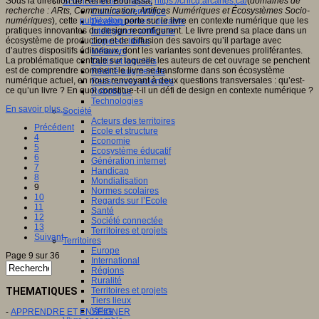
Sous la direction de Renée Bourassa,
https://crilcq.arcanes.ca/
(
domaines de
Sciences et techniques
recherche : ARts, Communication, Artifices Numériques et Écosystèmes Socio-
Culture scientifique
numériques
), cette
publication
porte sur le livre en contexte numérique que les
Développement durable
pratiques innovantes du design reconfigurent. Le livre prend sa place dans un
Intelligence artificielle
écosystème de production et de diffusion des savoirs qu’il partage avec
Logiciels libres
d’autres dispositifs éditoriaux, dont les variantes sont devenues proliférantes.
Métavers
La problématique centrale sur laquelle les auteurs de cet ouvrage se penchent
Outils et logiciels
est de comprendre comment le livre se transforme dans son écosystème
Réalité augmentée
numérique actuel, en nous renvoyant à deux questions transversales : qu’est-
Ressources sciences
ce qu’un livre ? En quoi constitue-t-il un défi de design en contexte numérique ?
Robotique
Technologies
En savoir plus...
Société
Acteurs des territoires
Précédent
Ecole et structure
4
Economie
5
Ecosystème éducatif
6
Génération internet
7
Handicap
8
Mondialisation
9
Normes scolaires
10
Regards sur l’Ecole
11
Santé
12
Société connectée
13
Territoires et projets
Suivant
Territoires
Europe
Page 9 sur 36
International
Régions
Ruralité
THEMATIQUES
Territoires et projets
Tiers lieux
Villes
-
APPRENDRE ET ENSEIGNER