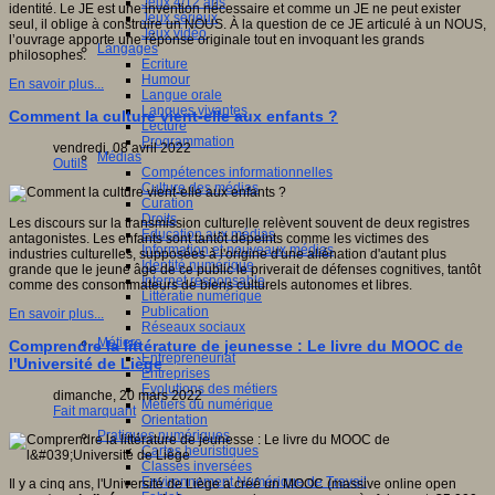
Jeux 4/12 ans
identité. Le JE est une invention nécessaire et comme un JE ne peut exister
Jeux sérieux
seul, il oblige à construire un NOUS. À la question de ce JE articulé à un NOUS,
Jeux vidéo
l’ouvrage apporte une réponse originale tout en invoquant les grands
Langages
philosophes.
Ecriture
Humour
En savoir plus...
Langue orale
Langues vivantes
Comment la culture vient-elle aux enfants ?
Lecture
Programmation
vendredi, 08 avril 2022
Médias
Outils
Compétences informationnelles
Culture des médias
Curation
Droits
Les discours sur la transmission culturelle relèvent souvent de deux registres
Education aux médias
antagonistes. Les enfants sont tantôt dépeints comme les victimes des
Information et nouveaux médias
industries culturelles, supposées à l'origine d'une aliénation d'autant plus
Identité numérique
grande que le jeune âge de ce public le priverait de défenses cognitives, tantôt
Internet responsable
comme des consommateurs de biens culturels autonomes et libres.
Littératie numérique
Publication
En savoir plus...
Réseaux sociaux
Métiers
Comprendre la littérature de jeunesse : Le livre du MOOC de
Entrepreneuriat
l'Université de Liège
Entreprises
Evolutions des métiers
dimanche, 20 mars 2022
Métiers du numérique
Fait marquant
Orientation
Pratiques numériques
Cartes heuristiques
Classes inversées
Environnement Numérique de Travail
Il y a cinq ans, l'Université de Liège a créé un MOOC (massive online open