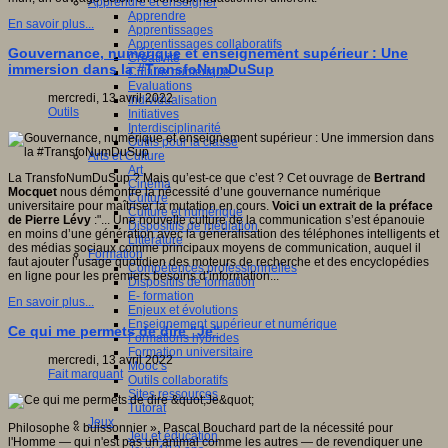
Apprendre et enseigner
Apprendre
En savoir plus...
Apprentissages
Apprentissages collaboratifs
Gouvernance, numérique et enseignement supérieur : Une
Créativité
immersion dans la #TransfoNumDuSup
Culture numérique
Evaluations
mercredi, 13 avril 2022
Individualisation
Outils
Initiatives
Interdisciplinarité
Outils pour la classe
Arts et Culture
Art
La TransfoNumDuSup ? Mais qu’est-ce que c’est ? Cet ouvrage de
Bertrand
Cinéma
Mocquet
nous démontre la nécessité d’une gouvernance numérique
Culture
universitaire pour maîtriser la mutation en cours.
Voici un extrait de la préface
Culture et numérique
de Pierre Lévy
:"... Une nouvelle culture de la communication s’est épanouie
Dispositifs de médiation
en moins d’une génération avec la généralisation des téléphones intelligents et
Littérature
des médias sociaux comme principaux moyens de communication, auquel il
Formation
faut ajouter l’usage quotidien des moteurs de recherche et des encyclopédies
Compétences professionnelles
en ligne pour les premiers besoins d’information...
Dispositifs de formation
E- formation
En savoir plus...
Enjeux et évolutions
Enseignement supérieur et numérique
Ce qui me permets de dire "Je"
Formations hybrides
Formation universitaire
mercredi, 13 avril 2022
Mooc’s
Fait marquant
Outils collaboratifs
Sites ressources
Tutorat
Jeux
Philosophe « buissonnier », Pascal Bouchard part de la nécessité pour
Jeu et éducation
l'Homme — qui n'est pas un animal comme les autres — de revendiquer une