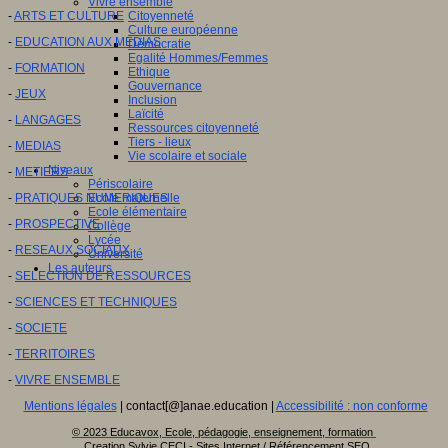
Vivre ensemble
-
ARTS ET CULTURE
Citoyenneté
Culture européenne
-
EDUCATION AUX MEDIAS
Démocratie
Egalité Hommes/Femmes
-
FORMATION
Ethique
Gouvernance
-
JEUX
Inclusion
Laïcité
-
LANGAGES
Ressources citoyenneté
Tiers - lieux
-
MEDIAS
Vie scolaire et sociale
Niveaux
-
METIERS
Périscolaire
-
PRATIQUES NUMERIQUES
Ecole maternelle
Ecole élémentaire
-
PROSPECTIVE
Collège
Lycée
-
RESEAUX SOCIAUX
Université
Les auteurs
-
SELECTION DE RESSOURCES
-
SCIENCES ET TECHNIQUES
-
SOCIETE
-
TERRITOIRES
-
VIVRE ENSEMBLE
Mentions légales
| contact[@]anae.education |
Accessibilité : non conforme
© 2023 Educavox, Ecole, pédagogie, enseignement, formation
Creation Sylvie CECI - Sites Internet / Référencement SEO