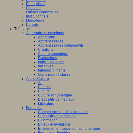
Entreprises
Etudiants
Filières industrielles
Institutionnels
Médiateurs
Parents
Thématiques
Apprendre et enseigner
Apprendre
Apprentissages
Apprentissages collaboratifs
Créativité
Culture numérique
Evaluations
Individualisation
Initiatives
Interdisciplinarité
Outils pour la classe
Arts et Culture
Art
Cinéma
Culture
Culture et numérique
Dispositifs de médiation
Littérature
Formation
Compétences professionnelles
Dispositifs de formation
E- formation
Enjeux et évolutions
Enseignement supérieur et numérique
Formations hybrides