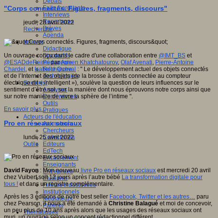
Débats
Faits marquants
"Corps connectés. Figures, fragments, discours"
Interviews
Reportages
jeudi, 28 avril 2022
Brèves
Recherche
Agenda
Innover
Didactique
Dispositifs
Un ouvrage conçu dans le cadre d'une collaboration entre
@IMT_BS
et
Pédagogie
@ESADdeReims
par
Armen Khatchatourov
,
Olaf Avenati
,
Pierre-Antoine
Recherche
Chardel
, et
Isabelle Queval
: " Le développement actuel des objets connectés
Technologies
et de l’Internet des objets (de la brosse à dents connectée au compteur
Savoir(s)
électrique dit « intelligent »), soulève la question de leurs influences sur le
Analyses
sentiment d’être soi, sur la manière dont nous éprouvons notre corps ainsi que
Conférences
sur notre manière de vivre la sphère de l’intime ".
Outils
En savoir plus...
Pratiques
Acteurs de l'éducation
Pro en réseaux sociaux
Animateurs
Chercheurs
Collectivités
lundi, 25 avril 2022
Editeurs
Outils
EdTech
Encadrement
Enseignants
David Fayon
: Mon nouveau
livre Pro en réseaux sociaux
est mercredi 20 avril
Entreprises
chez Vuibert soit 12 jours après l’autre bébé
La transformation digitale pour
Etudiants
tous !
et dans un registre complémentaire.
Filières industrielles
Institutionnels
Après les 3 éditions de notre best seller
Facebook, Twitter et les autres…
paru
Médiateurs
chez Pearson, il nous a été demandé à
Christine Balagué
et moi de concevoir,
Parents
un peu plus de 10 ans après alors que les usages des réseaux sociaux ont
Thématiques
muri, un ouvrage selon un concept rédactionnel différent.