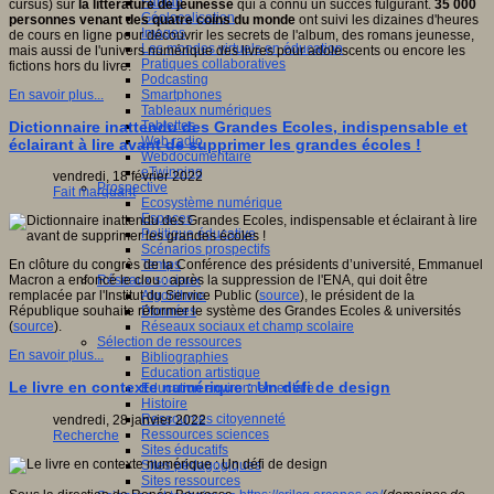
Fablab
cursus) sur
la littérature de jeunesse
qui a connu un succès fulgurant.
35 000
Géolocalisation
personnes venant des quatre coins du monde
ont suivi les dizaines d'heures
Images
de cours en ligne pour découvrir les secrets de l'album, des romans jeunesse,
Les mondes virtuels en éducation
mais aussi de l'univers numérique des livres pour adolescents ou encore les
Pratiques collaboratives
fictions hors du livre.
Podcasting
Smartphones
En savoir plus...
Tableaux numériques
Tablettes
Dictionnaire inattendu des Grandes Ecoles, indispensable et
Web radio
éclairant à lire avant de supprimer les grandes écoles !
Webdocumentaire
eTwinning
vendredi, 18 février 2022
Prospective
Fait marquant
Ecosystème numérique
Espaces
Politique éducative
Scénarios prospectifs
Temps
En clôture du congrès de la Conférence des présidents d’université, Emmanuel
Réseaux sociaux
Macron a enfoncé le clou : après la suppression de l'ENA, qui doit être
Algorithme
remplacée par l'Institut du Service Public (
source
), le président de la
Données
République souhaite réformer le système des Grandes Ecoles & universités
Réseaux sociaux et champ scolaire
(
source
).
Sélection de ressources
En savoir plus...
Bibliographies
Education artistique
Le livre en contexte numérique : Un défi de design
Education environnementale
Histoire
Ressources citoyenneté
vendredi, 28 janvier 2022
Ressources sciences
Recherche
Sites éducatifs
Sites pédagogiques
Sites ressources