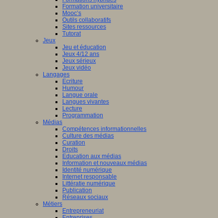
Formation universitaire
Mooc’s
Outils collaboratifs
Sites ressources
Tutorat
Jeux
Jeu et éducation
Jeux 4/12 ans
Jeux sérieux
Jeux vidéo
Langages
Ecriture
Humour
Langue orale
Langues vivantes
Lecture
Programmation
Médias
Compétences informationnelles
Culture des médias
Curation
Droits
Education aux médias
Information et nouveaux médias
Identité numérique
Internet responsable
Littératie numérique
Publication
Réseaux sociaux
Métiers
Entrepreneuriat
Entreprises