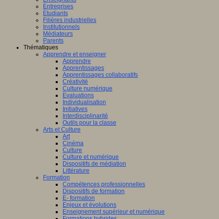
Entreprises
Etudiants
Filières industrielles
Institutionnels
Médiateurs
Parents
Thématiques
Apprendre et enseigner
Apprendre
Apprentissages
Apprentissages collaboratifs
Créativité
Culture numérique
Evaluations
Individualisation
Initiatives
Interdisciplinarité
Outils pour la classe
Arts et Culture
Art
Cinéma
Culture
Culture et numérique
Dispositifs de médiation
Littérature
Formation
Compétences professionnelles
Dispositifs de formation
E- formation
Enjeux et évolutions
Enseignement supérieur et numérique
Formations hybrides