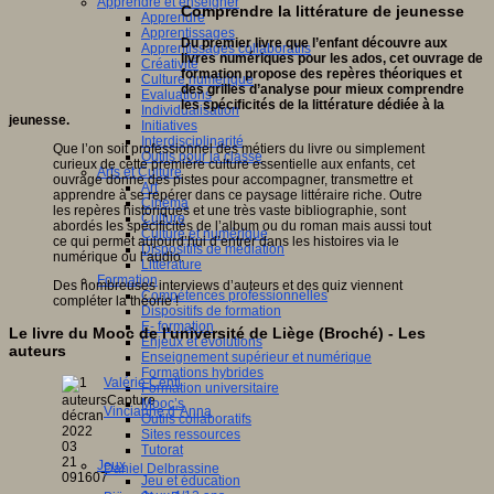
Apprendre et enseigner
Comprendre la littérature de jeunesse
Apprendre
Apprentissages
Du premier livre que l’enfant découvre aux
Apprentissages collaboratifs
livres numériques pour les ados, cet ouvrage de
Créativité
formation propose des repères théoriques et
Culture numérique
des grilles d’analyse pour mieux comprendre
Evaluations
les spécificités de la littérature dédiée à la
Individualisation
jeunesse.
Initiatives
Interdisciplinarité
Que l’on soit professionnel des métiers du livre ou simplement
Outils pour la classe
curieux de cette première culture essentielle aux enfants, cet
Arts et Culture
ouvrage donne des pistes pour accompagner, transmettre et
Art
apprendre à se repérer dans ce paysage littéraire riche. Outre
Cinéma
les repères historiques et une très vaste bibliographie, sont
Culture
abordés les spécificités de l’album ou du roman mais aussi tout
Culture et numérique
ce qui permet aujourd’hui d’entrer dans les histoires via le
Dispositifs de médiation
numérique ou l’audio.
Littérature
Formation
Des nombreuses interviews d’auteurs et des quiz viennent
Compétences professionnelles
compléter la théorie !
Dispositifs de formation
E- formation
Le livre du Mooc de l'université de Liège (Broché) - Les
Enjeux et évolutions
auteurs
Enseignement supérieur et numérique
Formations hybrides
Valérie Centi
Formation universitaire
Mooc’s
Vincianne d' Anna
Outils collaboratifs
Sites ressources
Tutorat
Jeux
Daniel Delbrassine
Jeu et éducation