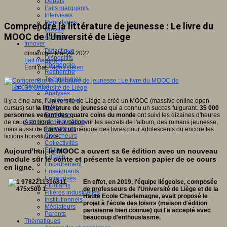
Débats
Faits marquants
Interviews
Reportages
Comprendre la littérature de jeunesse : Le livre du
Brèves
MOOC de l'Université de Liège
Agenda
Innover
Didactique
dimanche, Mar 20 2022
Dispositifs
Fait marquant
Pédagogie
Écrit par
Moës Julien
Recherche
Technologies
Savoir(s)
Analyses
Conférences
Il y a cinq ans, l'Université de Liège a créé un MOOC (massive online open
Outils
cursus) sur
la littérature de jeunesse
qui a connu un succès fulgurant.
35 000
Pratiques
personnes venant des quatre coins du monde
ont suivi les dizaines d'heures
Acteurs de l'éducation
de cours en ligne pour découvrir les secrets de l'album, des romans jeunesse,
Animateurs
mais aussi de l'univers numérique des livres pour adolescents ou encore les
Chercheurs
fictions hors du livre.
Collectivités
Editeurs
Aujourd'hui, le MOOC a ouvert sa 6e édition avec un nouveau
EdTech
module sur le conte et présente la version papier de ce cours
Encadrement
en ligne.
Enseignants
Entreprises
En effet, en 2019, l'équipe liégeoise, composée
Etudiants
de professeurs de l'Université de Liège et de la
Filières industrielles
Haute Ecole Charlemagne, avait proposé le
Institutionnels
projet à l'école des loisirs (maison d'édition
Médiateurs
parisienne bien connue) qui l'a accepté avec
Parents
beaucoup d'enthousiasme.
Thématiques