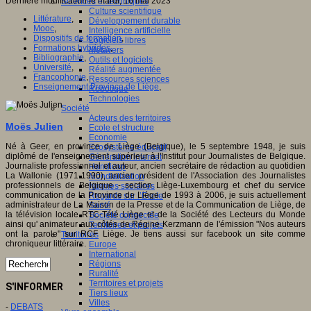
Dernière modification le mardi, 16 mai 2023
Sciences et techniques
Culture scientifique
Littérature
,
Développement durable
Mooc
,
Intelligence artificielle
Dispositifs de formation
,
Logiciels libres
Formations hybrides
,
Métavers
Bibliographie
,
Outils et logiciels
Université
,
Réalité augmentée
Francophonie
,
Ressources sciences
Enseignement Province de Liège
,
Robotique
Technologies
Société
Acteurs des territoires
Moës Julien
Ecole et structure
Economie
Né à Geer, en province de Liège (Belgique), le 5 septembre 1948, je suis
Ecosystème éducatif
diplômé de l'enseignement supérieur à l'Institut pour Journalistes de Belgique.
Génération internet
Journaliste professionnel et auteur, ancien secrétaire de rédaction au quotidien
Handicap
La Wallonie (1971-1990), ancien président de l'Association des Journalistes
Mondialisation
professionnels de Belgique - section Liège-Luxembourg et chef du service
Normes scolaires
communication de la Province de Liège de 1993 à 2006, je suis actuellement
Regards sur l’Ecole
administrateur de La Maison de la Presse et de la Communication de Liège, de
Santé
la télévision locale RTC-Télé Liège et de la Société des Lecteurs du Monde
Société connectée
ainsi qu' animateur aux côtés de Régine Kerzmann de l'émission "Nos auteurs
Territoires et projets
ont la parole" sur RCF Liège. Je tiens aussi sur facebook un site comme
Territoires
chroniqueur littéraire.
Europe
International
Régions
Ruralité
Territoires et projets
S'INFORMER
Tiers lieux
Villes
-
DEBATS