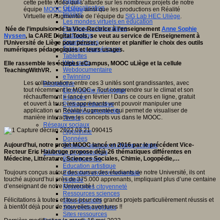
Fablab
cette petite vidéo qui s’attarde sur les nombreux projets de notre
Géolocalisation
équipe
MOOC ULiège
ainsi que les productions en Réalité
Images
Virtuelle et Augmentée de l’équipe du
SIG Lab HEC Uliège
.
Les mondes virtuels en éducation
Pratiques collaboratives
Née de l’impulsion de la Vice-Rectrice à l’enseignement
Anne Sophie
Podcasting
Nyssen
, la CARE Digital Tools, se veut au service de l’Enseignement à
Smartphones
l’Université de Liège pour penser, orienter et planifier le choix des outils
Tableaux numériques
numériques pédagogiques et leurs usages.
Tablettes
Web radio
Elle rassemble les équipes eCampus, MOOC uLiège et la cellule
Webdocumentaire
TeachingWithVR.
eTwinning
Les collaborations entre ces 3 unités sont grandissantes, avec
Prospective
tout récemment le MOOC « Tout comprendre sur le climat et son
Ecosystème numérique
réchauffement » lancé en février ! Dans ce cours en ligne, gratuit
Espaces
et ouvert à tous, les apprenants vont pouvoir manipuler une
Politique éducative
application en Réalité Augmentée qui permet de visualiser de
Scénarios prospectifs
manière interactive les concepts vus dans le MOOC.
Temps
Réseaux sociaux
Algorithme
Données
Aujourd’hui, notre projet MOOC lancé en 2016 par le précédent Vice-
Réseaux sociaux et champ scolaire
Recteur Eric Haubruge propose déjà 26 thématiques différentes en
Sélection de ressources
Médecine, Littérature, Sciences Sociales, Chimie, Logopédie,…
Bibliographies
Education artistique
Toujours conçus autour des cursus des étudiants de notre Université, ils ont
Education environnementale
touché aujourd’hui près de 375.000 apprenants, impliquant plus d’une centaine
Histoire
d’enseignant de notre Université !
Ressources citoyenneté
Ressources sciences
Félicitations à toutes et tous pour ces grands projets particulièrement réussis et
Sites éducatifs
à bientôt déjà pour de nouvelles aventures !!
Sites pédagogiques
Sites ressources