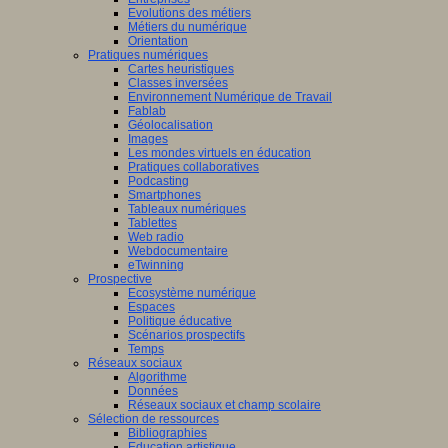
Evolutions des métiers
Métiers du numérique
Orientation
Pratiques numériques
Cartes heuristiques
Classes inversées
Environnement Numérique de Travail
Fablab
Géolocalisation
Images
Les mondes virtuels en éducation
Pratiques collaboratives
Podcasting
Smartphones
Tableaux numériques
Tablettes
Web radio
Webdocumentaire
eTwinning
Prospective
Ecosystème numérique
Espaces
Politique éducative
Scénarios prospectifs
Temps
Réseaux sociaux
Algorithme
Données
Réseaux sociaux et champ scolaire
Sélection de ressources
Bibliographies
Education artistique