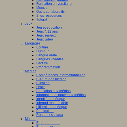
Formation universitaire
Mooc’s
Outils collaboratifs
Sites ressources
Tutorat
Jeux
Jeu et éducation
Jeux 4/12 ans
Jeux sérieux
Jeux vidéo
Langages
Ecriture
Humour
Langue orale
Langues vivantes
Lecture
Programmation
Médias
Compétences informationnelles
Culture des médias
Curation
Droits
Education aux médias
Information et nouveaux médias
Identité numérique
Internet responsable
Littératie numérique
Publication
Réseaux sociaux
Métiers
Entrepreneuriat
Entreprises