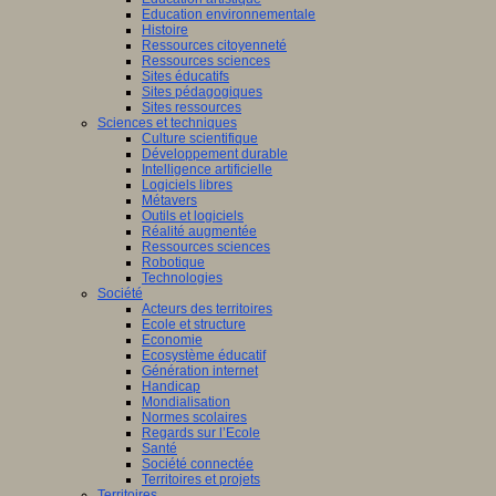
Education environnementale
Histoire
Ressources citoyenneté
Ressources sciences
Sites éducatifs
Sites pédagogiques
Sites ressources
Sciences et techniques
Culture scientifique
Développement durable
Intelligence artificielle
Logiciels libres
Métavers
Outils et logiciels
Réalité augmentée
Ressources sciences
Robotique
Technologies
Société
Acteurs des territoires
Ecole et structure
Economie
Ecosystème éducatif
Génération internet
Handicap
Mondialisation
Normes scolaires
Regards sur l’Ecole
Santé
Société connectée
Territoires et projets
Territoires