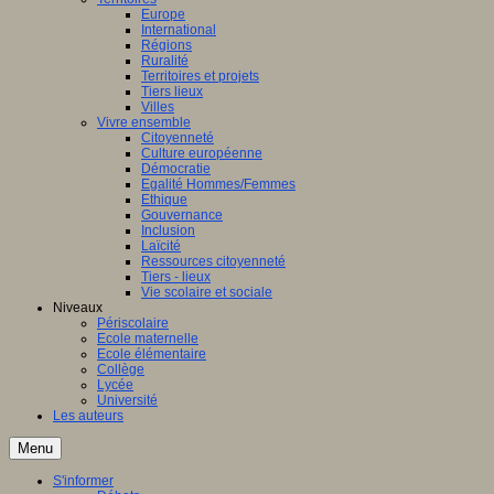
Europe
International
Régions
Ruralité
Territoires et projets
Tiers lieux
Villes
Vivre ensemble
Citoyenneté
Culture européenne
Démocratie
Egalité Hommes/Femmes
Ethique
Gouvernance
Inclusion
Laïcité
Ressources citoyenneté
Tiers - lieux
Vie scolaire et sociale
Niveaux
Périscolaire
Ecole maternelle
Ecole élémentaire
Collège
Lycée
Université
Les auteurs
Menu
S'informer