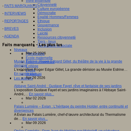
Vivre ensemble
Citoyenneté
-
FAITS MARQUANTS
Culture européenne
Démocratie
-
INTERVIEWS
Egalité Hommes/Femmes
Ethique
-
REPORTAGES
Gouvernance
-
BREVES
Inclusion
Laïcité
-
AGENDA
Ressources citoyenneté
Tiers - lieux
Faits marquants - Les plus lus
Vie scolaire et sociale
Niveaux
Mar 25 2026
Périscolaire
Ecole maternelle
Musée Estrine : Roger Edgard Gillet, du théâtre de la vie à la grande
Ecole élémentaire
dérision
Collège
L’exposition Roger Edgar Gillet, La grande dérision au Musée Estrine…
Lycée
En savoir plus...
Université
Apr 26 2026
Les auteurs
Abbaye Saint-André : Gustave Fayet, rêve et fantaisie de ses jardins
L’exposition Gustave Fayet et ses jardins imaginaires à l’Abbaye Saint-
André,…
En savoir plus...
Mar 02 2026
Palais Lumière – Evian : L’héritage du peintre Holder, entre continuité et
divergences
A Evian au Palais Lumière, chef-d’œuvre architectural du Thermalisme
de…
En savoir plus...
Mar 09 2026