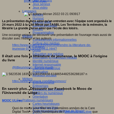
Jeux 4/12 ans
Björn-Olav Dozo
Jeux sérieux
Jeux vidéo
Langages
Ecriture
Humour
La présentation du livre ainsi qu'un entretien avec l'équipe sont organisés le
Langue orale
24 mars 2022 à la Cité Miroir par l'ASBL Les Territoires de la mémoire, la
Langues vivantes
librairie La grande Ourse ainsi que l'école des loisirs.
Lecture
Programmation
Une occasion unique de découvrir une présentation de l'ouvrage mais aussi de
Médias
discuter avec l'éditeur et les auteurs.
Compétences informationnelles
Culture des médias
https://www.uculture.fr/livres/comprendre-la-litterature-de-
Curation
jeunesse-9782211316811.html?
Droits
Education aux médias
Il était une fois la littérature de jeunesse, le MOOC à l'origine
Information et nouveaux médias
du livre
Identité numérique
Internet responsable
@littjeunmooc · Communauté
Littératie numérique
Publication
Réseaux sociaux
Métiers
https://www.facebook.com/littjeunmooc/
Entrepreneuriat
Entreprises
En savoir plus...Découvrir sur Facebook le Mooc de
Evolutions des métiers
l'Université de Liège :
Métiers du numérique
Orientation
Pratiques numériques
MOOC ULiège
Cartes heuristiques
Classes inversées
Quoi de mieux pour fêter les 2 premières années de la Care
Environnement Numérique de Travail
Digital Tools – Outils Numériques de l'
Université de Liège
que