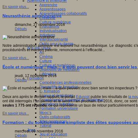
Apprendre et enseigner
Apprendre
En savoir plus...
Apprentissages
Apprentissages collaboratifs
Neurasthénie administrative
Créativité
Culture numérique
dimanche, 27 novembre 2016
Evaluations
Débats
Individualisation
Initiatives
Interdisciplinarité
Outils pour la classe
Notre administration publique est aujourd’hui neurasthénique. Le diagnostic s’i
Arts et Culture
procédurières et inaction patente, renoncement à l’efficacité...
Art
Cinéma
En savoir plus...
Culture
Culture et numérique
École et numérique : mais… à quoi peuvent donc bien servir les
Dispositifs de médiation
Littérature
jeudi, 17 novembre 2016
Formation
Débats
Compétences professionnelles
Dispositifs de formation
E- formation
Enjeux et évolutions
Deux ans après le dernier rapport, le portail
Eduscol
publie les résultats de
la no
Enseignement supérieur et numérique
ont été interrogés l’an dernier et le seront l’an prochain. En 2016, donc, ce s
Formations hybrides
seules 1 775 ont répondu
, ce qui représente un taux de retour particulièrement
Formation universitaire
Mooc’s
En savoir plus...
Outils collaboratifs
Sites ressources
Formation : du solutionnisme simpliste des élites supposées au
Tutorat
Jeux
mercredi, 09 novembre 2016
Jeu et éducation
Débats