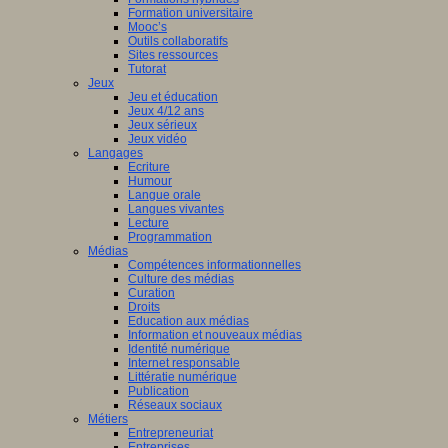
Formation universitaire
Mooc’s
Outils collaboratifs
Sites ressources
Tutorat
Jeux
Jeu et éducation
Jeux 4/12 ans
Jeux sérieux
Jeux vidéo
Langages
Ecriture
Humour
Langue orale
Langues vivantes
Lecture
Programmation
Médias
Compétences informationnelles
Culture des médias
Curation
Droits
Education aux médias
Information et nouveaux médias
Identité numérique
Internet responsable
Littératie numérique
Publication
Réseaux sociaux
Métiers
Entrepreneuriat
Entreprises