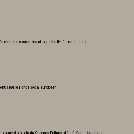
ntre les académies et les collectivités territoriales.
tenus par le Fonds social européen.
e la nouvelle étude de Georges Fotinos et José Mario Horenstein :