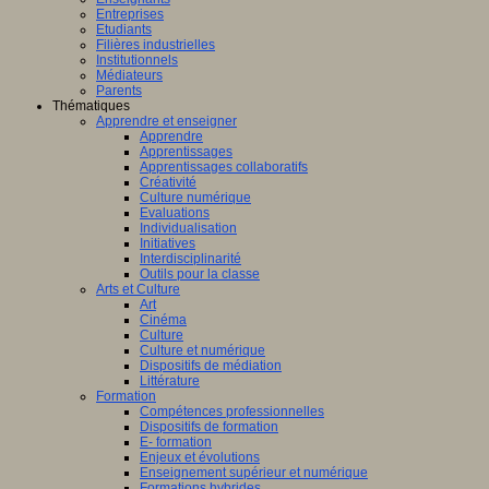
Entreprises
Etudiants
Filières industrielles
Institutionnels
Médiateurs
Parents
Thématiques
Apprendre et enseigner
Apprendre
Apprentissages
Apprentissages collaboratifs
Créativité
Culture numérique
Evaluations
Individualisation
Initiatives
Interdisciplinarité
Outils pour la classe
Arts et Culture
Art
Cinéma
Culture
Culture et numérique
Dispositifs de médiation
Littérature
Formation
Compétences professionnelles
Dispositifs de formation
E- formation
Enjeux et évolutions
Enseignement supérieur et numérique
Formations hybrides