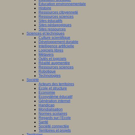
Education environnementale
Histoire
Ressources citoyenneté
Ressources sciences
Sites éducatifs
Sites pédagogiques
Sites ressources
Sciences et techniques
Culture scientifique
Développement durable
Intelligence artificielle
Logiciels libres
Métavers
Outils et logiciels
Réalité augmentée
Ressources sciences
Robotique
Technologies
Société
Acteurs des territoires
Ecole et structure
Economie
Ecosystème éducatif
Génération internet
Handicap
Mondialisation
Normes scolaires
Regards sur l’Ecole
Santé
Société connectée
Territoires et projets
Territoires