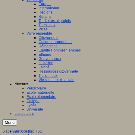
Europe
International
Régions
Ruralité
Territoires et projets
Tiers lieux
Villes
Vivre ensemble
Citoyenneté
Culture européenne
Démocratie
Egalité Hommes/Femmes
Ethique
Gouvernance
Inclusion
Laïcité
Ressources citoyenneté
Tiers - lieux
Vie scolaire et sociale
Niveaux
Périscolaire
Ecole maternelle
Ecole élémentaire
Collège
Lycée
Université
Les auteurs
Menu
S'abonner à ce flux RSS
S'informer