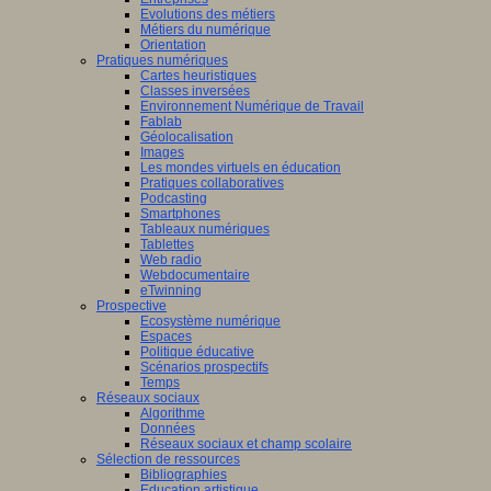
Evolutions des métiers
Métiers du numérique
Orientation
Pratiques numériques
Cartes heuristiques
Classes inversées
Environnement Numérique de Travail
Fablab
Géolocalisation
Images
Les mondes virtuels en éducation
Pratiques collaboratives
Podcasting
Smartphones
Tableaux numériques
Tablettes
Web radio
Webdocumentaire
eTwinning
Prospective
Ecosystème numérique
Espaces
Politique éducative
Scénarios prospectifs
Temps
Réseaux sociaux
Algorithme
Données
Réseaux sociaux et champ scolaire
Sélection de ressources
Bibliographies
Education artistique