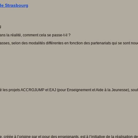
de Strasbourg
ns la réalité, comment cela se passe-t-il ?
, selon des modalités différentes en fonction des partenariats qui se sont noués e
ncé les projets ACCROJUMP et EAJ (pour Enseignement et Aide à la Jeunesse), sou
éée à l’origine par et pour des enseignants, est à l’initiative de la réalisation d