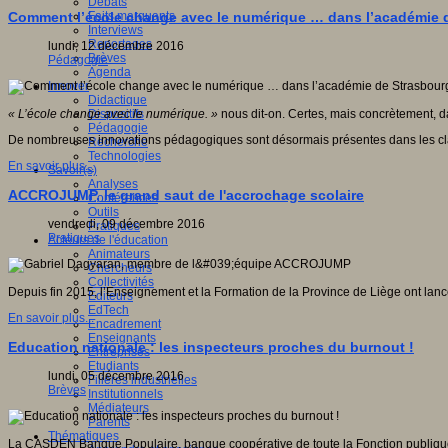
Débats
Faits marquants
Comment l’école change avec le numérique … dans l’académie 
Interviews
Reportages
lundi, 12 décembre 2016
Brèves
Pédagogie
Agenda
Innover
Didactique
Dispositifs
« L’école change avec le numérique. »
nous dit-on. Certes, mais concrètement, da
Pédagogie
De nombreuses innovations pédagogiques sont désormais présentes dans les classes
Recherche
Technologies
En savoir plus...
Savoir(s)
Analyses
ACCROJUMP, le grand saut de l'accrochage scolaire
Conférences
Outils
vendredi, 09 décembre 2016
Pratiques
Pratiques
Acteurs de l'éducation
Animateurs
Chercheurs
Collectivités
Depuis fin 2015, l’Enseignement et la Formation de la Province de Liège ont la
Editeurs
EdTech
En savoir plus...
Encadrement
Enseignants
Education nationale : les inspecteurs proches du burnout !
Entreprises
Etudiants
lundi, 05 décembre 2016
Filières industrielles
Brèves
Institutionnels
Médiateurs
Parents
Thématiques
La CASDEN Banque Populaire, banque coopérative de toute la Fonction publique, cr