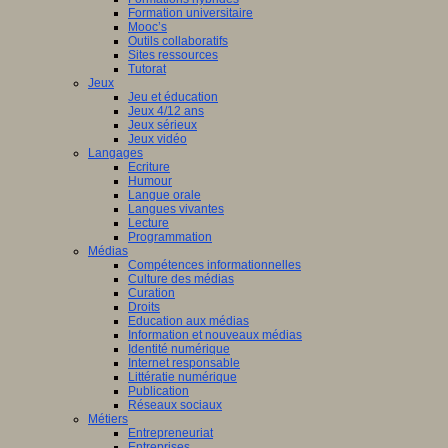
Formation universitaire
Mooc’s
Outils collaboratifs
Sites ressources
Tutorat
Jeux
Jeu et éducation
Jeux 4/12 ans
Jeux sérieux
Jeux vidéo
Langages
Ecriture
Humour
Langue orale
Langues vivantes
Lecture
Programmation
Médias
Compétences informationnelles
Culture des médias
Curation
Droits
Education aux médias
Information et nouveaux médias
Identité numérique
Internet responsable
Littératie numérique
Publication
Réseaux sociaux
Métiers
Entrepreneuriat
Entreprises