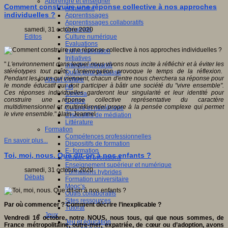
Apprendre et enseigner
Comment construire une réponse collective à nos approches
Apprendre
individuelles ?
Apprentissages
Apprentissages collaboratifs
Créativité
samedi, 31 octobre 2020
Culture numérique
Editos
Evaluations
Individualisation
Initiatives
"
L'environnement dans lequel nous vivons nous incite à réfléchir et à éviter les
Interdisciplinarité
stéréotypes tout prêts. L'interrogation provoque le temps de la réflexion.
Outils pour la classe
Pendant les jours qui viennent, chacun d'entre nous cherchera sa réponse pour
Arts et Culture
le monde éducatif qui doit participer à bâtir une société du "vivre ensemble".
Art
Ces réponses individuelles garderont leur singularité et leur identité pour
Cinéma
construire une réponse collective représentative du caractère
Culture
multidimensionnel et multiréférentiel propre à la pensée complexe qui permet
Culture et numérique
le vivre ensemble.
" Alain Jeannel
Dispositifs de médiation
Littérature
Formation
Compétences professionnelles
En savoir plus...
Dispositifs de formation
E- formation
Toi, moi, nous. Que dit-on à nos enfants ?
Enjeux et évolutions
Enseignement supérieur et numérique
samedi, 31 octobre 2020
Formations hybrides
Débats
Formation universitaire
Mooc’s
Outils collaboratifs
Sites ressources
Par où commencer ? Comment décrire l’inexplicable ?
Tutorat
Jeux
Vendredi 16 octobre, notre NOUS, nous tous, qui que nous sommes, de
Jeu et éducation
France métropolitaine, outre-mer, expatriée, de cœur ou d’adoption, avons