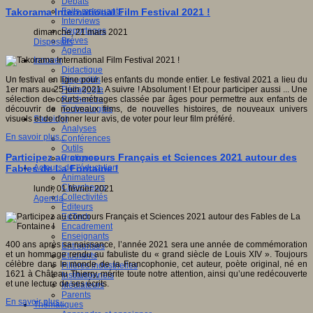
Débats
Faits marquants
Takorama International Film Festival 2021 !
Interviews
Reportages
dimanche, 21 mars 2021
Brèves
Dispositifs
Agenda
Innover
Didactique
Dispositifs
Un festival en ligne pour les enfants du monde entier. Le festival 2021 a lieu du
Pédagogie
1er mars au 25 juin 2021. A suivre ! Absolument ! Et pour participer aussi ... Une
Recherche
sélection de courts-métrages classée par âges pour permettre aux enfants de
Technologies
découvrir de nouveaux films, de nouvelles histoires, de nouveaux univers
Savoir(s)
visuels et de donner leur avis, de voter pour leur film préféré.
Analyses
En savoir plus...
Conférences
Outils
Participez au concours Français et Sciences 2021 autour des
Pratiques
Acteurs de l'éducation
Fables de La Fontaine !
Animateurs
Chercheurs
lundi, 01 février 2021
Collectivités
Agenda
Editeurs
EdTech
Encadrement
Enseignants
400 ans après sa naissance, l’année 2021 sera une année de commémoration
Entreprises
et un hommage rendu au fabuliste du « grand siècle de Louis XIV ». Toujours
Etudiants
célèbre dans le monde de la Francophonie, cet auteur, poète original, né en
Filières industrielles
1621 à Château Thierry, mérite toute notre attention, ainsi qu’une redécouverte
Institutionnels
et une lecture de ses écrits.
Médiateurs
Parents
En savoir plus...
Thématiques