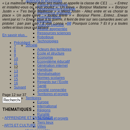
Sciences et techniques
« La maitresse frappe dans ses mains et appelle la classe de CE1 …. « Entrez
Culture scientifique
et installez-vous où vous voulez ». Un élève « Bonjour Madame » « Bonjour
Développement durable
Justin » « T’es belle Maitresse » « Merci Justin - Allez entre et va choisir ta
Intelligence artificielle
place ». Un autre élève : « toutou tétete » « Bonjour Pierre…Entrez…Erwan
Logiciels libres
vient par ici ! » Erwan joue à la guerre, il feint de tirer sur ses camardes avec un
Métavers
pistolet : pan pan pan ! Il vise Lonna »
[ii]
Pourquoi Lonna ? Et il y a toutes
Outils et logiciels
celles et tous ceux qui taisent …
Réalité augmentée
Ressources sciences
En savoir plus...
Robotique
Technologies
Précédent
Société
7
Acteurs des territoires
8
Ecole et structure
9
Economie
10
Ecosystème éducatif
11
Génération internet
12
Handicap
13
Mondialisation
14
Normes scolaires
15
Regards sur l’Ecole
16
Santé
Suivant
Société connectée
Territoires et projets
Page 12 sur 37
Territoires
Europe
International
THEMATIQUES
Régions
Ruralité
-
APPRENDRE ET ENSEIGNER
Territoires et projets
Tiers lieux
-
ARTS ET CULTURE
Villes