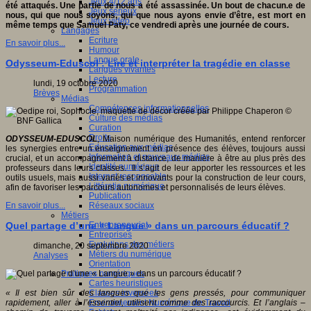
Jeux 4/12 ans
été attaqués. Une partie de nous a été assassinée. Un bout de chacun.e de
Jeux sérieux
nous, qui que nous soyons, qui que nous ayons envie d’être, est mort en
Jeux vidéo
même temps que Samuel Paty, ce vendredi après une journée de cours.
Langages
Ecriture
En savoir plus...
Humour
Langue orale
Odysseum-Eduscol : Lire et interpréter la tragédie en classe
Langues vivantes
Lecture
lundi, 19 octobre 2020
Programmation
Brèves
Médias
Compétences informationnelles
Culture des médias
Curation
Droits
ODYSSEUM-EDUSCOL
, Maison numérique des Humanités, entend renforcer
Education aux médias
les synergies entre un enseignement en présence des élèves, toujours aussi
Information et nouveaux médias
crucial, et un accompagnement à distance, de manière à être au plus près des
Identité numérique
professeurs dans leurs classes. Il s’agit de leur apporter les ressources et les
Internet responsable
outils usuels, mais aussi variés et innovants pour la construction de leur cours,
Littératie numérique
afin de favoriser les parcours autonomes et personnalisés de leurs élèves.
Publication
Réseaux sociaux
En savoir plus...
Métiers
Entrepreneuriat
Quel partage d’une « Langue » dans un parcours éducatif ?
Entreprises
Evolutions des métiers
dimanche, 20 septembre 2020
Métiers du numérique
Analyses
Orientation
Pratiques numériques
Cartes heuristiques
Classes inversées
« Il est bien sûr des langues que les gens pressés, pour communiquer
Environnement Numérique de Travail
rapidement, aller à l’essentiel, utilisent comme des raccourcis. Et l’anglais –