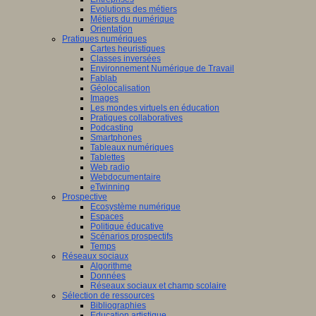
Evolutions des métiers
Métiers du numérique
Orientation
Pratiques numériques
Cartes heuristiques
Classes inversées
Environnement Numérique de Travail
Fablab
Géolocalisation
Images
Les mondes virtuels en éducation
Pratiques collaboratives
Podcasting
Smartphones
Tableaux numériques
Tablettes
Web radio
Webdocumentaire
eTwinning
Prospective
Ecosystème numérique
Espaces
Politique éducative
Scénarios prospectifs
Temps
Réseaux sociaux
Algorithme
Données
Réseaux sociaux et champ scolaire
Sélection de ressources
Bibliographies
Education artistique