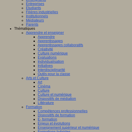
Entreprises
Etudiants
Filières industrielles
Institutionnels
Médiateurs
Parents
Thématiques
Apprendre et enseigner
Apprendre
Apprentissages
Apprentissages collaboratifs
Créativité
Culture numérique
Evaluations
Individualisation
Initiatives
Interdisciplinarité
Outils pour la classe
Arts et Culture
Art
Cinéma
Culture
Culture et numérique
Dispositifs de médiation
Littérature
Formation
Compétences professionnelles
Dispositifs de formation
E- formation
Enjeux et évolutions
Enseignement supérieur et numérique
Formations hybrides