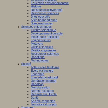
Education environnementale
Histoire
Ressources citoyenneté
Ressources sciences
Sites éducatifs
Sites pédagogiques
Sites ressources
Sciences et techniques
Culture scientifique
Développement durable
Intelligence artificielle
Logiciels libres
Métavers
Outils et logiciels
Réalité augmentée
Ressources sciences
Robotique
Technologies
Société
Acteurs des territoires
Ecole et structure
Economie
Ecosystème éducatif
Génération internet
Handicap
Mondialisation
Normes scolaires
Regards sur l’Ecole
Santé
Société connectée
Territoires et projets
Territoires