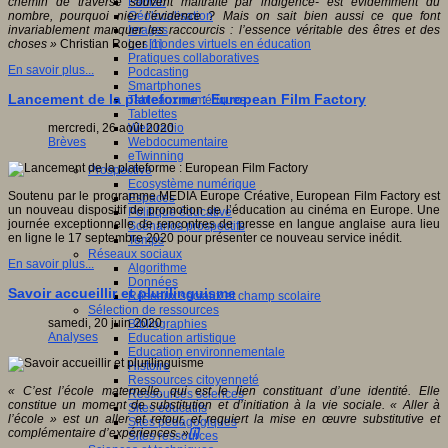
Fablab
chemin de traverse souvent maltraité par indigence- est évidemment du
Géolocalisation
nombre, pourquoi nier l’évidence ? Mais on sait bien aussi ce que font
Images
invariablement manquer les raccourcis : l’essence véritable des êtres et des
Les mondes virtuels en éducation
choses »
Christian Roger
[1]
Pratiques collaboratives
En savoir plus...
Podcasting
Smartphones
Lancement de la plateforme : European Film Factory
Tableaux numériques
Tablettes
Web radio
mercredi, 26 août 2020
Webdocumentaire
Brèves
eTwinning
Prospective
Ecosystème numérique
Soutenu par le programme MEDIA Europe Créative, European Film Factory est
Espaces
un nouveau dispositif de promotion de l’éducation au cinéma en Europe. Une
Politique éducative
journée exceptionnelle de rencontres de presse en langue anglaise aura lieu
Scénarios prospectifs
en ligne le 17 septembre 2020 pour présenter ce nouveau service inédit.
Temps
Réseaux sociaux
En savoir plus...
Algorithme
Données
Savoir accueillir et plurilinguisme
Réseaux sociaux et champ scolaire
Sélection de ressources
samedi, 20 juin 2020
Bibliographies
Analyses
Education artistique
Education environnementale
Histoire
Ressources citoyenneté
« C’est l’école maternelle, qui est le lien constituant d’une identité. Elle
Ressources sciences
constitue un moment de substitution et d’initiation à la vie sociale. « Aller à
Sites éducatifs
l’école » est un aller et retour, et requiert la mise en œuvre substitutive et
Sites pédagogiques
complémentaire d’expériences. »
[i]
Sites ressources