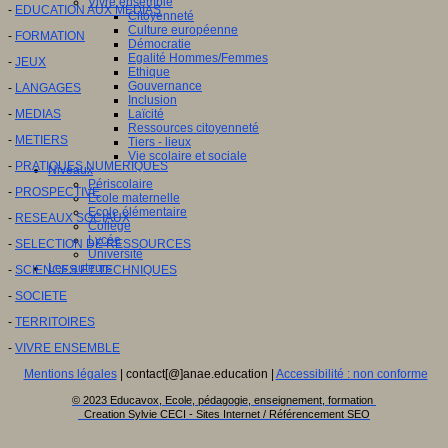
Vivre ensemble
-
EDUCATION AUX MEDIAS
Citoyenneté
Culture européenne
-
FORMATION
Démocratie
Egalité Hommes/Femmes
-
JEUX
Ethique
Gouvernance
-
LANGAGES
Inclusion
-
MEDIAS
Laïcité
Ressources citoyenneté
-
METIERS
Tiers - lieux
Vie scolaire et sociale
-
PRATIQUES NUMERIQUES
Niveaux
Périscolaire
-
PROSPECTIVE
Ecole maternelle
Ecole élémentaire
-
RESEAUX SOCIAUX
Collège
Lycée
-
SELECTION DE RESSOURCES
Université
Les auteurs
-
SCIENCES ET TECHNIQUES
-
SOCIETE
-
TERRITOIRES
-
VIVRE ENSEMBLE
Mentions légales
| contact[@]anae.education |
Accessibilité : non conforme
© 2023 Educavox, Ecole, pédagogie, enseignement, formation
Creation Sylvie CECI - Sites Internet / Référencement SEO