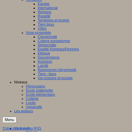
Europe
International
Régions
Ruralité
Territoires et projets
Tiers lieux
Villes
Vivre ensemble
Citoyenneté
Culture européenne
Démocratie
Egalité Hommes/Femmes
Ethique
Gouvernance
Inclusion
Laïcité
Ressources citoyenneté
Tiers - lieux
Vie scolaire et sociale
Niveaux
Périscolaire
Ecole maternelle
Ecole élémentaire
Collège
Lycée
Université
Les auteurs
Menu
S'abonner à ce flux RSS
S'informer