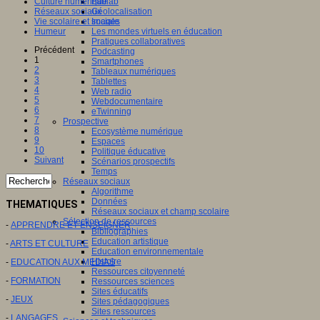
Fablab
Culture numérique
Géolocalisation
Réseaux sociaux
Images
Vie scolaire et sociale
Les mondes virtuels en éducation
Humeur
Pratiques collaboratives
Précédent
Podcasting
1
Smartphones
2
Tableaux numériques
3
Tablettes
4
Web radio
5
Webdocumentaire
6
eTwinning
7
Prospective
8
Ecosystème numérique
9
Espaces
10
Politique éducative
Suivant
Scénarios prospectifs
Temps
Réseaux sociaux
Algorithme
Données
THEMATIQUES
Réseaux sociaux et champ scolaire
Sélection de ressources
-
APPRENDRE ET ENSEIGNER
Bibliographies
Education artistique
-
ARTS ET CULTURE
Education environnementale
Histoire
-
EDUCATION AUX MEDIAS
Ressources citoyenneté
-
FORMATION
Ressources sciences
Sites éducatifs
-
JEUX
Sites pédagogiques
Sites ressources
-
LANGAGES