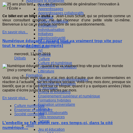
Apprendre et enseigner
Apprendre
Apprentissages
Apprentissages collaboratifs
Ce billet est un billet « invité »
. Jean-Louis Schaff, qui se présente comme un
Créativité
vieux consultant grognon, me fait l’honneur d’une petite visite ici-même.
Culture numérique
Bienvenue à lui car je partage nombre de ses questionnements.
Evaluations
Individualisation
En savoir plus...
Initiatives
Interdisciplinarité
Numérique éducatif : quand tout va vraiment trop vite pour
Outils pour la classe
tout le monde (moi y compris)
Arts et Culture
Art
mercredi, 12 juin 2019
Cinéma
Débats
Culture
Culture et numérique
Dispositifs de médiation
Littérature
Formation
Voilà cinq longs mois que je n’ai rien écrit d’autre que des commentaires en
Compétences professionnelles
réaction à l’actualité, sur les réseaux sociaux. Voilà cinq mois donc, presque six
Dispositifs de formation
bientôt, que je n’ai rien écrit sur ce blogue, quand il y a quelques années j’étais
E- formation
capable d’écrire jusqu’à cinq articles par mois.
Enjeux et évolutions
Enseignement supérieur et numérique
En savoir plus...
Formations hybrides
Formation universitaire
Culture numérique
Mooc’s
Enseigner et apprendre
Outils collaboratifs
Société connectée
Sites ressources
Tutorat
L’embellie se fait plutôt rare, ces temps-ci, dans la cité
Jeux
numérique…
Jeu et éducation