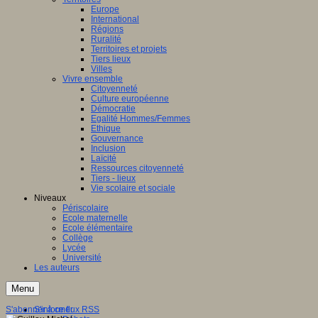
Europe
International
Régions
Ruralité
Territoires et projets
Tiers lieux
Villes
Vivre ensemble
Citoyenneté
Culture européenne
Démocratie
Egalité Hommes/Femmes
Ethique
Gouvernance
Inclusion
Laïcité
Ressources citoyenneté
Tiers - lieux
Vie scolaire et sociale
Niveaux
Périscolaire
Ecole maternelle
Ecole élémentaire
Collège
Lycée
Université
Les auteurs
Menu
S'abonner à ce flux RSS
S'informer