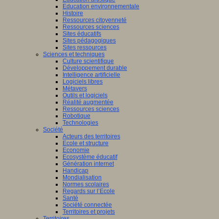
Education environnementale
Histoire
Ressources citoyenneté
Ressources sciences
Sites éducatifs
Sites pédagogiques
Sites ressources
Sciences et techniques
Culture scientifique
Développement durable
Intelligence artificielle
Logiciels libres
Métavers
Outils et logiciels
Réalité augmentée
Ressources sciences
Robotique
Technologies
Société
Acteurs des territoires
Ecole et structure
Economie
Ecosystème éducatif
Génération internet
Handicap
Mondialisation
Normes scolaires
Regards sur l’Ecole
Santé
Société connectée
Territoires et projets
Territoires