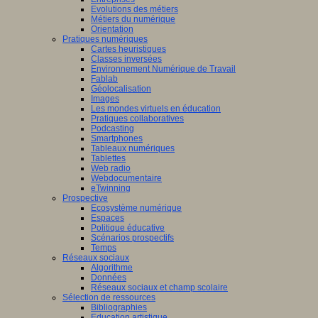
Evolutions des métiers
Métiers du numérique
Orientation
Pratiques numériques
Cartes heuristiques
Classes inversées
Environnement Numérique de Travail
Fablab
Géolocalisation
Images
Les mondes virtuels en éducation
Pratiques collaboratives
Podcasting
Smartphones
Tableaux numériques
Tablettes
Web radio
Webdocumentaire
eTwinning
Prospective
Ecosystème numérique
Espaces
Politique éducative
Scénarios prospectifs
Temps
Réseaux sociaux
Algorithme
Données
Réseaux sociaux et champ scolaire
Sélection de ressources
Bibliographies
Education artistique