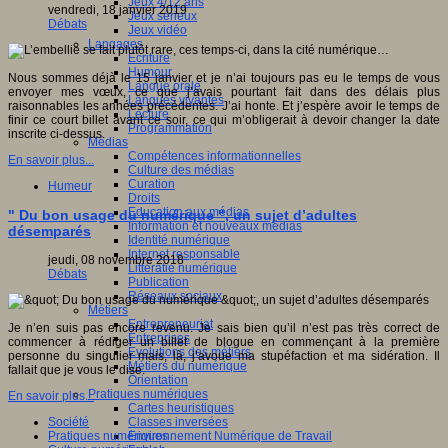
Jeux 4/12 ans
vendredi, 18 janvier 2019
Jeux sérieux
Débats
Jeux vidéo
Langages
Ecriture
Humour
Nous sommes déjà le 15 janvier et je n’ai toujours pas eu le temps de vous
Langue orale
envoyer mes vœux, ce que j’avais pourtant fait dans des délais plus
Langues vivantes
raisonnables les années précédentes. J’ai honte. Et j’espère avoir le temps de
Lecture
finir ce court billet avant ce soir, ce qui m’obligerait à devoir changer la date
Programmation
inscrite ci-dessus.
Médias
Compétences informationnelles
En savoir plus...
Culture des médias
Curation
Humeur
Droits
Education aux médias
" Du bon usage du numérique ", un sujet d’adultes
Information et nouveaux médias
désemparés
Identité numérique
Internet responsable
jeudi, 08 novembre 2018
Littératie numérique
Débats
Publication
Réseaux sociaux
Métiers
Entrepreneuriat
Je n’en suis pas encore revenu. Je sais bien qu’il n’est pas très correct de
Entreprises
commencer à rédiger un billet de blogue en commençant à la première
Evolutions des métiers
personne du singulier mais, là, j’avoue ma stupéfaction et ma sidération. Il
Métiers du numérique
fallait que je vous le dise.
Orientation
Pratiques numériques
En savoir plus...
Cartes heuristiques
Classes inversées
Société
Environnement Numérique de Travail
Pratiques numériques