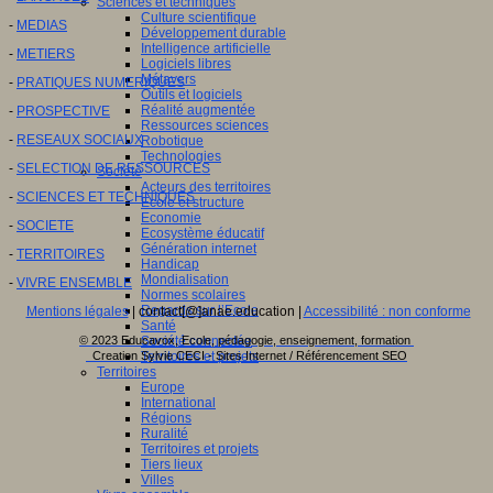
Sciences et techniques
Culture scientifique
-
MEDIAS
Développement durable
Intelligence artificielle
-
METIERS
Logiciels libres
Métavers
-
PRATIQUES NUMERIQUES
Outils et logiciels
Réalité augmentée
-
PROSPECTIVE
Ressources sciences
-
RESEAUX SOCIAUX
Robotique
Technologies
-
SELECTION DE RESSOURCES
Société
Acteurs des territoires
-
SCIENCES ET TECHNIQUES
Ecole et structure
Economie
-
SOCIETE
Ecosystème éducatif
Génération internet
-
TERRITOIRES
Handicap
Mondialisation
-
VIVRE ENSEMBLE
Normes scolaires
Regards sur l’Ecole
Mentions légales
| contact[@]anae.education |
Accessibilité : non conforme
Santé
Société connectée
© 2023 Educavox, Ecole, pédagogie, enseignement, formation
Territoires et projets
Creation Sylvie CECI - Sites Internet / Référencement SEO
Territoires
Europe
International
Régions
Ruralité
Territoires et projets
Tiers lieux
Villes