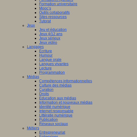
Formation universitaire
Mooc’s
Outils collaboratifs
Sites ressources
Tutorat
Jeux
Jeu et éducation
Jeux 4/12 ans
Jeux sérieux
Jeux vidéo
Langages
Ecriture
Humour
Langue orale
Langues vivantes
Lecture
Programmation
Médias
Compétences informationnelles
Culture des médias
Curation
Droits
Education aux médias
Information et nouveaux médias
Identité numérique
Internet responsable
Littératie numérique
Publication
Réseaux sociaux
Métiers
Entrepreneuriat
Entreprises