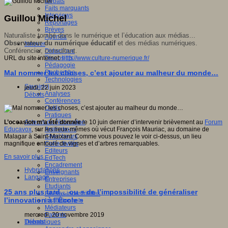
Débats
Faits marquants
Interviews
Guillou Michel
Reportages
Brèves
Naturaliste tombé dans le numérique et l’éducation aux médias...
Agenda
Observateur du numérique éducatif
et des médias numériques.
Innover
Conférencier, consultant.
Didactique
URL du site internet:
http://www.culture-numerique.fr/
Dispositifs
Pédagogie
Mal nommer les choses, c’est ajouter au malheur du monde…
Recherche
Technologies
Savoir(s)
jeudi, 22 juin 2023
Analyses
Débats
Conférences
Outils
Pratiques
L’occasion m’a été donnée
le 10 juin dernier d’intervenir brièvement au
Forum
Acteurs de l'éducation
Educavox
, sur les lieux-mêmes où vécut François Mauriac, au domaine de
Animateurs
Malagar à Saint-Maixant. Comme vous pouvez le voir ci-dessus, un lieu
Chercheurs
magnifique entouré de vignes et d’arbres remarquables.
Collectivités
Editeurs
En savoir plus...
EdTech
Encadrement
Hybridations
Enseignants
Langage
Entreprises
Etudiants
25 ans plus tard… ou « de l’impossibilité de généraliser
Filières industrielles
l’innovation à l’École »
Institutionnels
Médiateurs
mercredi, 20 novembre 2019
Parents
Thématiques
Débats