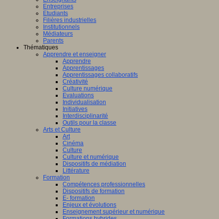
Entreprises
Etudiants
Filières industrielles
Institutionnels
Médiateurs
Parents
Thématiques
Apprendre et enseigner
Apprendre
Apprentissages
Apprentissages collaboratifs
Créativité
Culture numérique
Evaluations
Individualisation
Initiatives
Interdisciplinarité
Outils pour la classe
Arts et Culture
Art
Cinéma
Culture
Culture et numérique
Dispositifs de médiation
Littérature
Formation
Compétences professionnelles
Dispositifs de formation
E- formation
Enjeux et évolutions
Enseignement supérieur et numérique
Formations hybrides