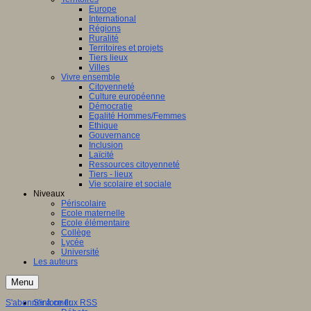
Europe
International
Régions
Ruralité
Territoires et projets
Tiers lieux
Villes
Vivre ensemble
Citoyenneté
Culture européenne
Démocratie
Egalité Hommes/Femmes
Ethique
Gouvernance
Inclusion
Laïcité
Ressources citoyenneté
Tiers - lieux
Vie scolaire et sociale
Niveaux
Périscolaire
Ecole maternelle
Ecole élémentaire
Collège
Lycée
Université
Les auteurs
Menu
S'abonner à ce flux RSS
S'informer