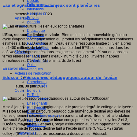
Débats
Faits marquants
Eau et agriculture : les enjeux sont planétaires
Interviews
Reportages
mercredi, 21 juin 2023
Brèves
Analyses
Agenda
Innover
Didactique
Dispositifs
L’Eau, ressource limitée et vitale
: Bien qu’elle soit renouvelable grâce au
Pédagogie
cycle évaporation/condensation qui produit les précipitations sur les continents
Recherche
estimées à 110.000 km³ par an. L’eau est une ressource limitée : il y en a près
Technologies
de 1400 millions de km³* sur notre planète dont 97% sont contenus dans les
Savoir(s)
océans, 2% emprisonnés dans les glaces et seulement 1 % sur ou dans les
Analyses
terres émergées : lacs, plans d’eaux, humidité du sol , rivières, nappes
Conférences
phréatiques… (*1km3 = Mille milliards de litres)
Outils
En savoir plus...
Pratiques
Acteurs de l'éducation
Eduscol : Ressources pédagogiques autour de l'océan
Animateurs
Chercheurs
Collectivités
jeudi, 08 juin 2023
Editeurs
Outils
EdTech
Encadrement
Enseignants
Mise à jour d'outils pédagogiques pour le premier degré, le collège et le lycée :
Entreprises
Mission Océan,
un parcours pédagogique numérique destiné aux élèves de
Etudiants
l’enseignement secondaire conçu en partenariat avec l'Ifremer et la fondation
Filières industrielles
Dassault Systèmes,
la Course bleue
conçu pour les élèves de cycles 2 et 3,
Institutionnels
l'Océan, ma planète... et moi
!, projet d'éducation au développement durable
Médiateurs
sur le thème de l'océan, destiné tant à l’école primaire (CM1, CM2) qu’au
Parents
e
e
Thématiques
collège (6
, 5
), et d'autres ressources à découvrir sur Eduscol.