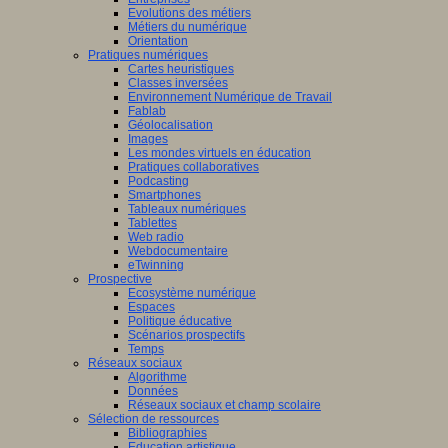
Evolutions des métiers
Métiers du numérique
Orientation
Pratiques numériques
Cartes heuristiques
Classes inversées
Environnement Numérique de Travail
Fablab
Géolocalisation
Images
Les mondes virtuels en éducation
Pratiques collaboratives
Podcasting
Smartphones
Tableaux numériques
Tablettes
Web radio
Webdocumentaire
eTwinning
Prospective
Ecosystème numérique
Espaces
Politique éducative
Scénarios prospectifs
Temps
Réseaux sociaux
Algorithme
Données
Réseaux sociaux et champ scolaire
Sélection de ressources
Bibliographies
Education artistique