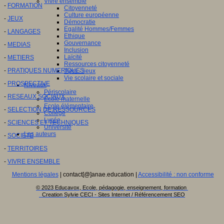
Vivre ensemble
-
FORMATION
Citoyenneté
Culture européenne
-
JEUX
Démocratie
Egalité Hommes/Femmes
-
LANGAGES
Ethique
Gouvernance
-
MEDIAS
Inclusion
Laïcité
-
METIERS
Ressources citoyenneté
-
PRATIQUES NUMERIQUES
Tiers - lieux
Vie scolaire et sociale
-
PROSPECTIVE
Niveaux
Périscolaire
-
RESEAUX SOCIAUX
Ecole maternelle
Ecole élémentaire
-
SELECTION DE RESSOURCES
Collège
Lycée
-
SCIENCES ET TECHNIQUES
Université
Les auteurs
-
SOCIETE
-
TERRITOIRES
-
VIVRE ENSEMBLE
Mentions légales
| contact[@]anae.education |
Accessibilité : non conforme
© 2023 Educavox, Ecole, pédagogie, enseignement, formation
Creation Sylvie CECI - Sites Internet / Référencement SEO