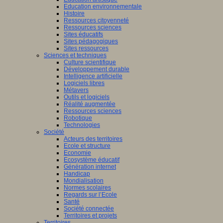
Education environnementale
Histoire
Ressources citoyenneté
Ressources sciences
Sites éducatifs
Sites pédagogiques
Sites ressources
Sciences et techniques
Culture scientifique
Développement durable
Intelligence artificielle
Logiciels libres
Métavers
Outils et logiciels
Réalité augmentée
Ressources sciences
Robotique
Technologies
Société
Acteurs des territoires
Ecole et structure
Economie
Ecosystème éducatif
Génération internet
Handicap
Mondialisation
Normes scolaires
Regards sur l’Ecole
Santé
Société connectée
Territoires et projets
Territoires