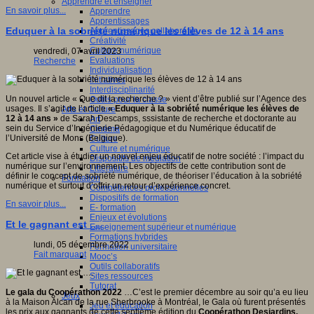
Apprendre et enseigner
En savoir plus...
Apprendre
Apprentissages
Eduquer à la sobriété numérique les élèves de 12 à 14 ans
Apprentissages collaboratifs
Créativité
Culture numérique
vendredi, 07 avril 2023
Evaluations
Recherche
Individualisation
Initiatives
Interdisciplinarité
Un nouvel article « Que dit la recherche ? » vient d’être publié sur l’Agence des
Outils pour la classe
usages. Il s’agit de l’article
« Eduquer à la sobriété numérique les élèves de
Arts et Culture
12 à 14 ans »
de Sarah Descamps, sssistante de recherche et doctorante au
Art
sein du Service d’Ingénierie Pédagogique et du Numérique éducatif de
Cinéma
l’Université de Mons (Belgique).
Culture
Culture et numérique
Cet article vise à étudier un nouvel enjeu éducatif de notre société : l’impact du
Dispositifs de médiation
numérique sur l’environnement. Les objectifs de cette contribution sont de
Littérature
définir le concept de sobriété numérique, de théoriser l’éducation à la sobriété
Formation
numérique et surtout d’offrir un retour d’expérience concret.
Compétences professionnelles
Dispositifs de formation
En savoir plus...
E- formation
Enjeux et évolutions
Et le gagnant est ….
Enseignement supérieur et numérique
Formations hybrides
lundi, 05 décembre 2022
Formation universitaire
Fait marquant
Mooc’s
Outils collaboratifs
Sites ressources
Tutorat
Le gala du Coopérathon 2022
…C’est le premier décembre au soir qu’a eu lieu
Jeux
à la Maison Alcan de la rue Sherbrooke à Montréal, le Gala où furent présentés
Jeu et éducation
les prix aux gagnants de cette septième édition du
Coopérathon Desjardins.