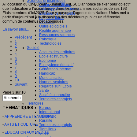
Sciences et techniques
A l’occasion du One Ocean Summit, l’UNESCO annonce se fixer pour objectif
Culture scientifique
que l’éducation à l’océan figure dans les programmes scolaires de ses 193
Développement durable
Etats membres d’ici 2025. Pour y parvenir, l’agence des Nations Unies met à
Intelligence artificielle
partir d’aujourd’hui à la disposition des décideurs publics un référentiel
Logiciels libres
commun de contenus pédagogiques.
Métavers
Outils et logiciels
En savoir plus...
Réalité augmentée
Ressources sciences
Précédent
Robotique
1
Technologies
2
Société
3
Acteurs des territoires
4
Ecole et structure
5
Economie
6
Ecosystème éducatif
7
Génération internet
8
Handicap
9
Mondialisation
10
Normes scolaires
Suivant
Regards sur l’Ecole
Santé
Page 3 sur 10
Société connectée
Territoires et projets
Territoires
THEMATIQUES
Europe
International
Régions
-
APPRENDRE ET ENSEIGNER
Ruralité
-
ARTS ET CULTURE
Territoires et projets
Tiers lieux
-
EDUCATION AUX MEDIAS
Villes