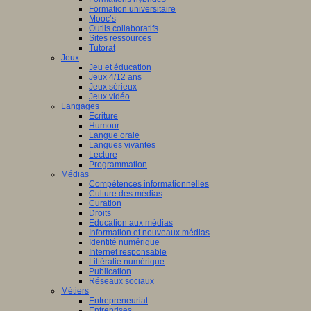
Formation universitaire
Mooc’s
Outils collaboratifs
Sites ressources
Tutorat
Jeux
Jeu et éducation
Jeux 4/12 ans
Jeux sérieux
Jeux vidéo
Langages
Ecriture
Humour
Langue orale
Langues vivantes
Lecture
Programmation
Médias
Compétences informationnelles
Culture des médias
Curation
Droits
Education aux médias
Information et nouveaux médias
Identité numérique
Internet responsable
Littératie numérique
Publication
Réseaux sociaux
Métiers
Entrepreneuriat
Entreprises