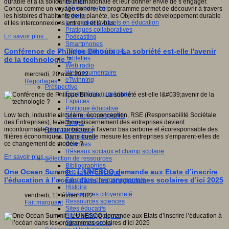
Fablab
durable et à la solidarité internationale et leur donner envie de s’engager.
Géolocalisation
Conçu comme un voyage sonore, ce programme permet de découvrir à travers
Images
les histoires d’habitants de la planète, les Objectifs de développement durable
Les mondes virtuels en éducation
et les interconnexions entre ici et là-bas.
Pratiques collaboratives
En savoir plus...
Podcasting
Smartphones
Conférence de Philippe Bihouix : La sobriété est-elle l'avenir
Tableaux numériques
Tablettes
de la technologie ?
Web radio
Webdocumentaire
mercredi, 20 avril 2022
eTwinning
Reportages
Prospective
Ecosystème numérique
Espaces
Politique éducative
Low tech, industrie circulaire, écoconception, RSE
(Responsabilité Sociétale
Scénarios prospectifs
des Entreprises), le techno-discernement des entreprises devient
Temps
incontournable pour contribuer à l'avenir bas carbone et écoresponsable des
Réseaux sociaux
filières économiques. Dans quelle mesure les entreprises s'emparent-elles de
Algorithme
ce changement de modèle ?
Données
Réseaux sociaux et champ scolaire
En savoir plus...
Sélection de ressources
Bibliographies
One Ocean Summit : L’UNESCO demande aux Etats d’inscrire
Education artistique
l’éducation à l’océan dans les programmes scolaires d’ici 2025
Education environnementale
Histoire
Ressources citoyenneté
vendredi, 11 février 2022
Ressources sciences
Fait marquant
Sites éducatifs
Sites pédagogiques
Sites ressources