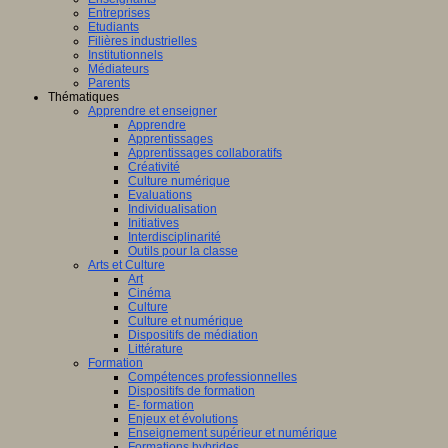
Entreprises
Etudiants
Filières industrielles
Institutionnels
Médiateurs
Parents
Thématiques
Apprendre et enseigner
Apprendre
Apprentissages
Apprentissages collaboratifs
Créativité
Culture numérique
Evaluations
Individualisation
Initiatives
Interdisciplinarité
Outils pour la classe
Arts et Culture
Art
Cinéma
Culture
Culture et numérique
Dispositifs de médiation
Littérature
Formation
Compétences professionnelles
Dispositifs de formation
E- formation
Enjeux et évolutions
Enseignement supérieur et numérique
Formations hybrides