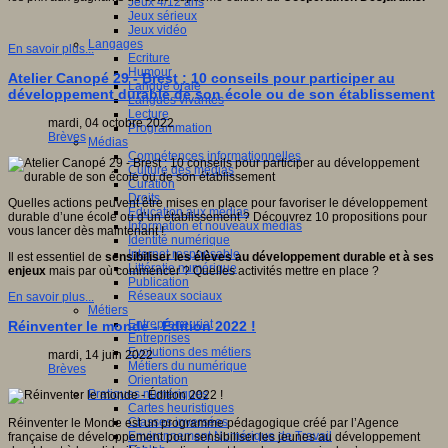
Jeux 4/12 ans
Jeux sérieux
Jeux vidéo
Langages
En savoir plus...
Ecriture
Humour
Atelier Canopé 29 - Brest : 10 conseils pour participer au
Langue orale
développement durable de son école ou de son établissement
Langues vivantes
Lecture
mardi, 04 octobre 2022
Programmation
Brèves
Médias
Compétences informationnelles
Culture des médias
Curation
Droits
Quelles actions peuvent être mises en place pour favoriser le développement
Education aux médias
durable d’une école ou d’un établissement ? Découvrez 10 propositions pour
Information et nouveaux médias
vous lancer dès maintenant !
Identité numérique
Internet responsable
Il est essentiel de
sensibiliser les élèves au développement durable et à ses
Littératie numérique
enjeux
mais par où commencer ? Quelles activités mettre en place ?
Publication
Réseaux sociaux
En savoir plus...
Métiers
Entrepreneuriat
Réinventer le monde - Édition 2022 !
Entreprises
Evolutions des métiers
mardi, 14 juin 2022
Métiers du numérique
Brèves
Orientation
Pratiques numériques
Cartes heuristiques
Classes inversées
Réinventer le Monde est un programme pédagogique créé par l’Agence
Environnement Numérique de Travail
française de développement pour sensibiliser les jeunes au développement