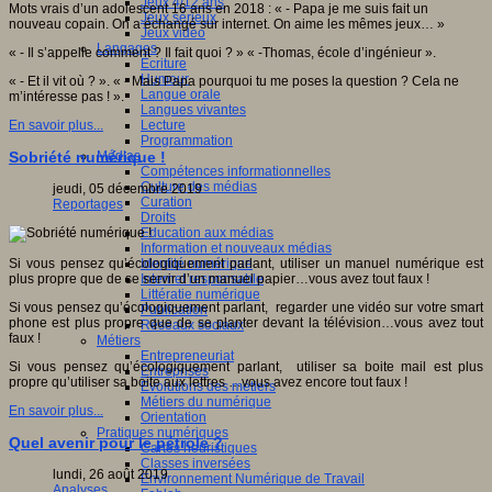
Jeux 4/12 ans
Mots vrais d’un adolescent 16 ans en 2018 : « - Papa je me suis fait un
Jeux sérieux
nouveau copain. On a échangé sur internet. On aime les mêmes jeux… »
Jeux vidéo
Langages
« - Il s’appelle comment ? Il fait quoi ? » « -Thomas, école d’ingénieur ».
Ecriture
Humour
« - Et il vit où ? ». « - Mais Papa pourquoi tu me poses la question ? Cela ne
Langue orale
m’intéresse pas ! ».
Langues vivantes
Lecture
En savoir plus...
Programmation
Médias
Sobriété numérique !
Compétences informationnelles
Culture des médias
jeudi, 05 décembre 2019
Curation
Reportages
Droits
Education aux médias
Information et nouveaux médias
Identité numérique
Si vous pensez qu’écologiquement parlant, utiliser un manuel numérique est
Internet responsable
plus propre que de se servir d’un manuel papier…vous avez tout faux !
Littératie numérique
Si vous pensez qu’écologiquement parlant, regarder une vidéo sur votre smart
Publication
phone est plus propre que de se planter devant la télévision…vous avez tout
Réseaux sociaux
faux !
Métiers
Entrepreneuriat
Si vous pensez qu’écologiquement parlant, utiliser sa boite mail est plus
Entreprises
propre qu’utiliser sa boite aux lettres …vous avez encore tout faux !
Evolutions des métiers
Métiers du numérique
En savoir plus...
Orientation
Pratiques numériques
Quel avenir pour le pétrole ?
Cartes heuristiques
Classes inversées
lundi, 26 août 2019
Environnement Numérique de Travail
Analyses