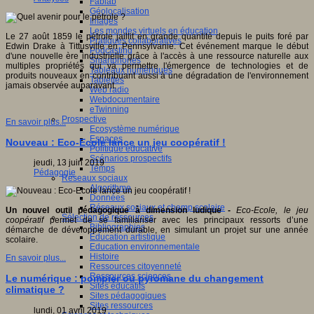
Fablab
Géolocalisation
Images
Les mondes virtuels en éducation
Le 27 août 1859 le pétrole jaillit en grande quantité depuis le puits foré par
Pratiques collaboratives
Edwin Drake à Tittusville en Pennsylvanie. Cet événement marque le début
Podcasting
d'une nouvelle ère industrielle grâce à l'accès à une ressource naturelle aux
Smartphones
multiples propriétés qui va permettre l'émergence de technologies et de
Tableaux numériques
produits nouveaux en contribuant aussi à une dégradation de l'environnement
Tablettes
jamais observée auparavant.
Web radio
Webdocumentaire
eTwinning
Prospective
En savoir plus...
Ecosystème numérique
Espaces
Nouveau : Eco-Ecole lance un jeu coopératif !
Politique éducative
Scénarios prospectifs
jeudi, 13 juin 2019
Temps
Pédagogie
Réseaux sociaux
Algorithme
Données
Réseaux sociaux et champ scolaire
Un nouvel outil pédagogique à dimension ludique -
Eco-Ecole, le jeu
Sélection de ressources
coopératif
permet de se familiariser avec les principaux ressorts d’une
Bibliographies
démarche de développement durable, en simulant un projet sur une année
Education artistique
scolaire.
Education environnementale
Histoire
En savoir plus...
Ressources citoyenneté
Ressources sciences
Le numérique : pompier ou pyromane du changement
Sites éducatifs
climatique ?
Sites pédagogiques
Sites ressources
lundi, 01 avril 2019