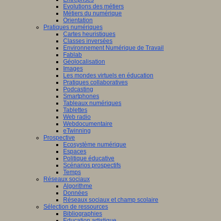
Evolutions des métiers
Métiers du numérique
Orientation
Pratiques numériques
Cartes heuristiques
Classes inversées
Environnement Numérique de Travail
Fablab
Géolocalisation
Images
Les mondes virtuels en éducation
Pratiques collaboratives
Podcasting
Smartphones
Tableaux numériques
Tablettes
Web radio
Webdocumentaire
eTwinning
Prospective
Ecosystème numérique
Espaces
Politique éducative
Scénarios prospectifs
Temps
Réseaux sociaux
Algorithme
Données
Réseaux sociaux et champ scolaire
Sélection de ressources
Bibliographies
Education artistique