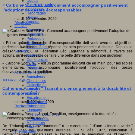
Débats
Faits marquants
« Carbone Scol’ERE » : Comment accompagner positivement
Interviews
l’adoption de gestes écoresponsables
Reportages
Brèves
mardi, 10 novembre 2020
Agenda
Dispositifs
Innover
Didactique
Dispositifs
Pédagogie
Recherche
« Est-ce qu’une démarche d’écoresponsabilité doit venir avec un objectif de
Technologies
perfection à atteindre ? La réponse est bien personnelle à chacun. Depuis sa
Savoir(s)
création en 1950, la Fédération Léo Lagrange a démontré, à travers ses
Analyses
actions, qu’il est possible de faire une belle différence dans son quotidien.
Conférences
«
Carbone Scol’ERE
» est un programme éducatif clé en main, pour les écoles
Outils
élémentaires, qui accompagne positivement l’adoption des gestes
Pratiques
écoresponsables au quotidien.
Acteurs de l'éducation
Animateurs
En savoir plus...
Chercheurs
Collectivités
Catherine Pascal : " Transition, enseignement à la durabilité et
Editeurs
contemporanéité "
EdTech
Encadrement
Enseignants
mercredi, 22 juillet 2020
Entreprises
Recherche
Etudiants
Filières industrielles
Institutionnels
Médiateurs
De “l’éducation à l’environnement” à la conscience " d’une science ouverte "
Parents
marquée par les questions durables : Si dès 1977, l’éducation à
Thématiques
l’environnement apparaissait à l’école par la médiation de l’Unesco :