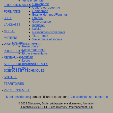
Vivre ensemble
Citoyenneté
-
EDUCATION AUX MEDIAS
Culture européenne
Démocratie
-
FORMATION
Egalité Hommes/Femmes
-
JEUX
Ethique
Gouvernance
-
LANGAGES
Inclusion
Laïcité
-
MEDIAS
Ressources citoyenneté
Tiers - lieux
-
METIERS
Vie scolaire et sociale
Niveaux
-
PRATIQUES NUMERIQUES
Périscolaire
Ecole maternelle
-
PROSPECTIVE
Ecole élémentaire
Collège
-
RESEAUX SOCIAUX
Lycée
-
SELECTION DE RESSOURCES
Université
Les auteurs
-
SCIENCES ET TECHNIQUES
-
SOCIETE
-
TERRITOIRES
-
VIVRE ENSEMBLE
Mentions légales
| contact[@]anae.education |
Accessibilité : non conforme
© 2023 Educavox, Ecole, pédagogie, enseignement, formation
Creation Sylvie CECI - Sites Internet / Référencement SEO