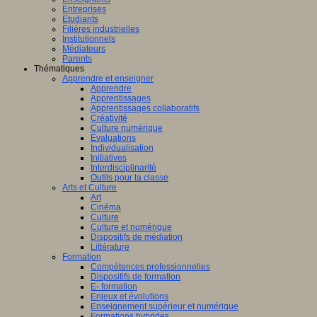
Entreprises
Etudiants
Filières industrielles
Institutionnels
Médiateurs
Parents
Thématiques
Apprendre et enseigner
Apprendre
Apprentissages
Apprentissages collaboratifs
Créativité
Culture numérique
Evaluations
Individualisation
Initiatives
Interdisciplinarité
Outils pour la classe
Arts et Culture
Art
Cinéma
Culture
Culture et numérique
Dispositifs de médiation
Littérature
Formation
Compétences professionnelles
Dispositifs de formation
E- formation
Enjeux et évolutions
Enseignement supérieur et numérique
Formations hybrides