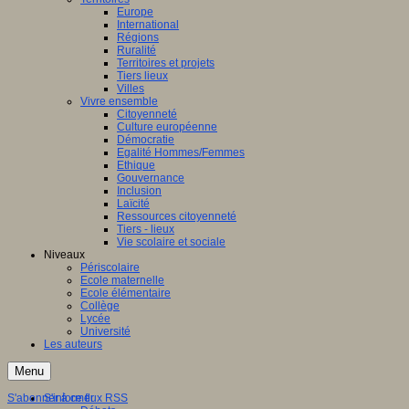
Europe
International
Régions
Ruralité
Territoires et projets
Tiers lieux
Villes
Vivre ensemble
Citoyenneté
Culture européenne
Démocratie
Egalité Hommes/Femmes
Ethique
Gouvernance
Inclusion
Laïcité
Ressources citoyenneté
Tiers - lieux
Vie scolaire et sociale
Niveaux
Périscolaire
Ecole maternelle
Ecole élémentaire
Collège
Lycée
Université
Les auteurs
Menu
S'abonner à ce flux RSS
S'informer