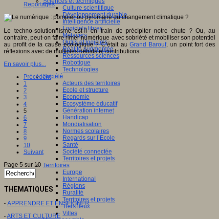
Sciences et techniques
Reportages
Culture scientifique
Développement durable
Intelligence artificielle
Logiciels libres
Le techno-solutionnisme est-il en train de précipiter notre chute ? Ou, au
Métavers
contraire, peut-on faire rimer numérique avec sobriété et mobiliser son potentiel
Outils et logiciels
au profit de la cause écologique ? C’était au
Grand Barouf
, un point fort des
Réalité augmentée
réflexions avec de multiples débats et contributions.
Ressources sciences
Robotique
En savoir plus...
Technologies
Société
Précédent
Acteurs des territoires
1
Ecole et structure
2
Economie
3
Ecosystème éducatif
4
Génération internet
5
Handicap
6
Mondialisation
7
Normes scolaires
8
Regards sur l’Ecole
9
Santé
10
Société connectée
Suivant
Territoires et projets
Page 5 sur 10
Territoires
Europe
International
Régions
THEMATIQUES
Ruralité
Territoires et projets
-
APPRENDRE ET ENSEIGNER
Tiers lieux
Villes
-
ARTS ET CULTURE