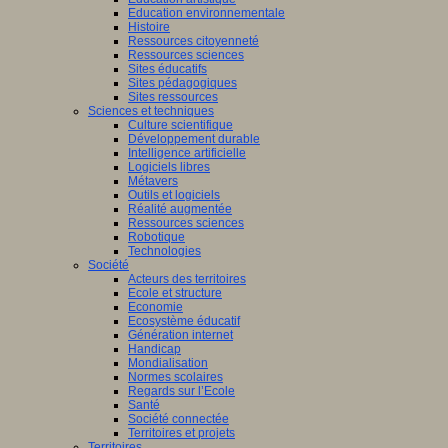
Education environnementale
Histoire
Ressources citoyenneté
Ressources sciences
Sites éducatifs
Sites pédagogiques
Sites ressources
Sciences et techniques
Culture scientifique
Développement durable
Intelligence artificielle
Logiciels libres
Métavers
Outils et logiciels
Réalité augmentée
Ressources sciences
Robotique
Technologies
Société
Acteurs des territoires
Ecole et structure
Economie
Ecosystème éducatif
Génération internet
Handicap
Mondialisation
Normes scolaires
Regards sur l’Ecole
Santé
Société connectée
Territoires et projets
Territoires