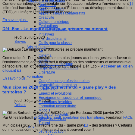
Apprendre et enseigner
Conférence intergouvernementale sur l'éducation relative à l'environnement
[1]
Apprendre
elle s’est transformée sous peu en « d’Éducation au développement durable »
Apprentissages
(EDD), qui intègre l’économique et le social.
Apprentissages collaboratifs
Créativité
En savoir plus...
Culture numérique
Evaluations
Défi.Eco : Le monde d'après se prépare maintenant
Individualisation
Initiatives
jeudi, 25 juin 2020
Interdisciplinarité
Brèves
Outils pour la classe
Arts et Culture
Art
Cinéma
Communiqué : Pour sensibiliser les plus jeunes aux bons gestes en faveur de
Culture
l'environnement, ecosystem met à disposition des professeurs et animateurs du
Culture et numérique
périscolaire, un kit pédagogique gratuit appelé Défi.Eco -
Accéder au kit en
Dispositifs de médiation
cliquant ici
Littérature
Formation
En savoir plus...
Compétences professionnelles
Dispositifs de formation
Municipales 2020 : à la recherche du « game play » des
E- formation
territoires ?
Enjeux et évolutions
Enseignement supérieur et numérique
jeudi, 30 janvier 2020
Formations hybrides
Débats
Formation universitaire
Mooc’s
Outils collaboratifs
Par Gilles Berhault
@GillesBerhault
,
Fondation des transitions
, Fondation
FACE
Sites ressources
Tutorat
Municipales 2020 : à la recherche du « game play
[1]
» des territoires ? Certains
Jeux
qui n’ont pas connu le millénaire d’avant peuvent voter !
Jeu et éducation