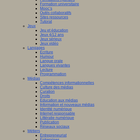
Formation universitaire
Mooc’s
Outils collaboratifs
Sites ressources
Tutorat
Jeux
Jeu et éducation
Jeux 4/12 ans
Jeux sérieux
Jeux vidéo
Langages
Ecriture
Humour
Langue orale
Langues vivantes
Lecture
Programmation
Médias
Compétences informationnelles
Culture des médias
Curation
Droits
Education aux médias
Information et nouveaux médias
Identité numérique
Internet responsable
Littératie numérique
Publication
Réseaux sociaux
Métiers
Entrepreneuriat
Entreprises