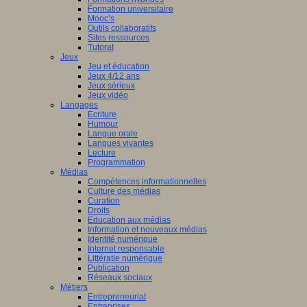
Formation universitaire
Mooc’s
Outils collaboratifs
Sites ressources
Tutorat
Jeux
Jeu et éducation
Jeux 4/12 ans
Jeux sérieux
Jeux vidéo
Langages
Ecriture
Humour
Langue orale
Langues vivantes
Lecture
Programmation
Médias
Compétences informationnelles
Culture des médias
Curation
Droits
Education aux médias
Information et nouveaux médias
Identité numérique
Internet responsable
Littératie numérique
Publication
Réseaux sociaux
Métiers
Entrepreneuriat
Entreprises