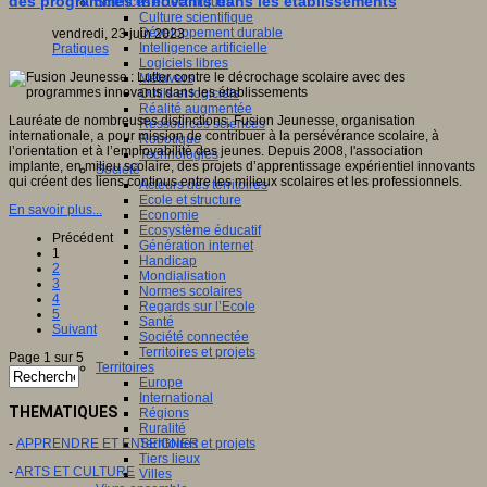
des programmes innovants dans les établissements
Sciences et techniques
Culture scientifique
Développement durable
vendredi, 23 juin 2023
Intelligence artificielle
Pratiques
Logiciels libres
Métavers
Outils et logiciels
Réalité augmentée
Lauréate de nombreuses distinctions, Fusion Jeunesse, organisation
Ressources sciences
internationale, a pour mission de contribuer à la persévérance scolaire, à
Robotique
l’orientation et à l’employabilité des jeunes. Depuis 2008, l'association
Technologies
implante, en milieu scolaire, des projets d’apprentissage expérientiel innovants
Société
qui créent des liens continus entre les milieux scolaires et les professionnels.
Acteurs des territoires
Ecole et structure
En savoir plus...
Economie
Ecosystème éducatif
Précédent
Génération internet
1
Handicap
2
Mondialisation
3
Normes scolaires
4
Regards sur l’Ecole
5
Santé
Suivant
Société connectée
Territoires et projets
Page 1 sur 5
Territoires
Europe
International
THEMATIQUES
Régions
Ruralité
-
APPRENDRE ET ENSEIGNER
Territoires et projets
Tiers lieux
-
ARTS ET CULTURE
Villes