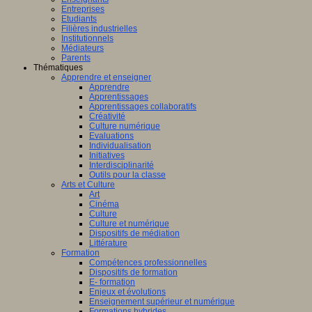
Entreprises
Etudiants
Filières industrielles
Institutionnels
Médiateurs
Parents
Thématiques
Apprendre et enseigner
Apprendre
Apprentissages
Apprentissages collaboratifs
Créativité
Culture numérique
Evaluations
Individualisation
Initiatives
Interdisciplinarité
Outils pour la classe
Arts et Culture
Art
Cinéma
Culture
Culture et numérique
Dispositifs de médiation
Littérature
Formation
Compétences professionnelles
Dispositifs de formation
E- formation
Enjeux et évolutions
Enseignement supérieur et numérique
Formations hybrides