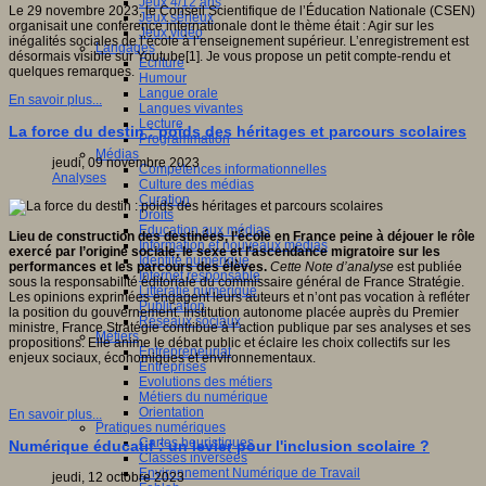
Jeux 4/12 ans
Le 29 novembre 2023, le Conseil Scientifique de l’Éducation Nationale (CSEN)
Jeux sérieux
organisait une conférence internationale dont le thème était : Agir sur les
Jeux vidéo
inégalités sociales de l’école à l’enseignement supérieur. L’enregistrement est
Langages
désormais visible sur Youtube[1]. Je vous propose un petit compte-rendu et
Ecriture
quelques remarques.
Humour
Langue orale
En savoir plus...
Langues vivantes
Lecture
La force du destin : poids des héritages et parcours scolaires
Programmation
Médias
jeudi, 09 novembre 2023
Compétences informationnelles
Analyses
Culture des médias
Curation
Droits
Education aux médias
Lieu de construction des destinées, l’école en France peine à déjouer le rôle
Information et nouveaux médias
exercé par l’origine sociale, le sexe et l’ascendance migratoire sur les
Identité numérique
performances et les parcours des élèves.
Cette Note d’analyse
est publiée
Internet responsable
sous la responsabilité éditoriale du commissaire général de France Stratégie.
Littératie numérique
Les opinions exprimées engagent leurs auteurs et n’ont pas vocation à refléter
Publication
la position du gouvernement. Institution autonome placée auprès du Premier
Réseaux sociaux
ministre, France Stratégie contribue à l’action publique par ses analyses et ses
Métiers
propositions. Elle anime le débat public et éclaire les choix collectifs sur les
Entrepreneuriat
enjeux sociaux, économiques et environnementaux.
Entreprises
Evolutions des métiers
Métiers du numérique
Orientation
En savoir plus...
Pratiques numériques
Cartes heuristiques
Numérique éducatif : un levier pour l'inclusion scolaire ?
Classes inversées
Environnement Numérique de Travail
jeudi, 12 octobre 2023