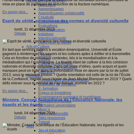
l’observatoire mis sur pied par la Métropole de Bordeaux doivent permettre la
Apprendre et enseigner
mise en place de politiques de réduction de la fracture numérique.
Apprendre
Apprentissages
En savoir plus...
Apprentissages collaboratifs
Créativité
Esprit de vérité, conscience des normes et diversité culturelle
Culture numérique
Evaluations
lundi, 11 décembre 2023
Individualisation
Débats
Initiatives
Interdisciplinarité
Outils pour la classe
Arts et Culture
En tant que services publics à vocation émancipatrice, Université et École
Art
gagnent à réinterroger les savoirs et les cultures aptes à édifier et à transmettre.
Cinéma
Cela en fonction de nouveaux contextes, liés à la mondialisation et à la
Culture
médiatisation qui l’accompagne. La finalité étant de cultiver à la fois cohésion
Culture et numérique
nationale et diversité culturelle. Dans cet ordre d’idées, quels acquis et quels
Dispositifs de médiation
manques peut-on lister dans la Refondation mise en œuvre par la loi de juillet
Littérature
2013, sous le ministère Peillon ? Quelle orientation est celle de la loi de l’École
Formation
de la Confiance, menée sous l’égide de Jean-Michel Blanquer en 2019 ? Quels
Compétences professionnelles
défis relever sous le mandat de Pap Ndiaye, nommé en 2022 ?
Dispositifs de formation
E- formation
En savoir plus...
Enjeux et évolutions
Enseignement supérieur et numérique
Ministre, Conseil Scientifique de l’Éducation Nationale, les
Formations hybrides
égards et les écarts
Formation universitaire
Mooc’s
lundi, 04 décembre 2023
Outils collaboratifs
Débats
Sites ressources
Tutorat
Jeux
Jeu et éducation