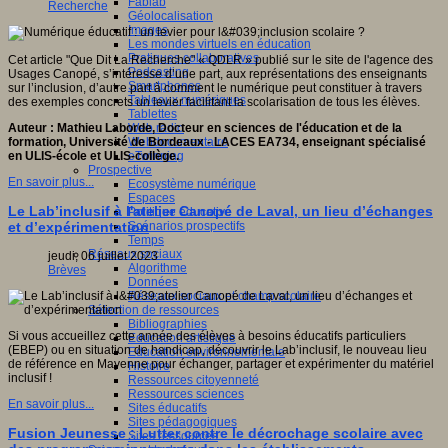
Fablab
Recherche
Géolocalisation
Images
Les mondes virtuels en éducation
Pratiques collaboratives
Cet article "Que Dit La Recherche" « QDLR » publié sur le site de l'agence des
Podcasting
Usages Canopé, s’intéresse d’une part, aux représentations des enseignants
Smartphones
sur l’inclusion, d’autre part à comment le numérique peut constituer à travers
Tableaux numériques
des exemples concrets un levier facilitant la scolarisation de tous les élèves.
Tablettes
Web radio
Auteur : Mathieu Laborde, Docteur en sciences de l'éducation et de la
Webdocumentaire
formation, Université de Bordeaux - LACES EA734, enseignant spécialisé
eTwinning
en ULIS-école et ULIS-collège.
Prospective
En savoir plus...
Ecosystème numérique
Espaces
Le Lab’inclusif à l'atelier Canopé de Laval, un lieu d’échanges
Politique éducative
Scénarios prospectifs
et d’expérimentation
Temps
Réseaux sociaux
jeudi, 06 juillet 2023
Algorithme
Brèves
Données
Réseaux sociaux et champ scolaire
Sélection de ressources
Bibliographies
Si vous accueillez cette année des élèves à besoins éducatifs particuliers
Education artistique
(EBEP) ou en situation de handicap, découvrir le Lab’inclusif, le nouveau lieu
Education environnementale
de référence en Mayenne pour échanger, partager et expérimenter du matériel
Histoire
inclusif !
Ressources citoyenneté
Ressources sciences
En savoir plus...
Sites éducatifs
Sites pédagogiques
Fusion Jeunesse : Lutter contre le décrochage scolaire avec
Sites ressources