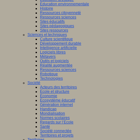
Education environnementale
Histoire
Ressources citoyenneté
Ressources sciences
Sites éducatifs
Sites pédagogiques
Sites ressources
Sciences et techniques
Culture scientifique
Développement durable
Intelligence artificielle
Logiciels libres
Métavers
Outils et logiciels
Réalité augmentée
Ressources sciences
Robotique
Technologies
Société
Acteurs des territoires
Ecole et structure
Economie
Ecosystème éducatif
Génération internet
Handicap
Mondialisation
Normes scolaires
Regards sur l’Ecole
Santé
Société connectée
Territoires et projets
Territoires