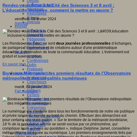
Débats
Faits marquants
Rendez-vous Éduc à la Cité des Sciences 3 et 8 avril :
Interviews
L'éducation inclusive, comment la mettre en œuvre ?
Reportages
Brèves
vendredi, 09 février 2024
Agenda
Agenda
Innover
Didactique
Dispositifs
Pédagogie
Recherche
Les Rendez-vous Éduc, ce sont
deux journées professionnelles
d’échanges,
Technologies
de partages d’expérience et de créations autour d'une problématique
Savoir(s)
éducative, à destination de toute la communauté éducative. L'évènement est
Analyses
gratuit et sur inscription.
Conférences
En savoir plus...
Outils
Pratiques
Bordeaux Métropole : les premiers résultats de l’Observatoire
Acteurs de l'éducation
Animateurs
métropolitain des inégalités numériques
Chercheurs
Collectivités
mardi, 09 janvier 2024
Editeurs
Fait marquant
EdTech
Encadrement
Enseignants
Entreprises
Le numérique qui s'installe dans tous les fonctionnements de notre vie publique
Etudiants
et privée laisse du monde au bord du chemin. Effectuer des démarches est
Filières industrielles
pour certains une vraie galère. «
Sur le territoire de la métropole bordelaise,
Institutionnels
18 % de la population affirme se sentir exclue par ce phénomène, qui
Médiateurs
complique leurs activités au quotidien
», indique Delphine Jamet, conseillère
Parents
métropolitaine déléguée au numérique. Les premiers enseignements tirés par
Thématiques