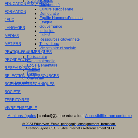
Vivre ensemble
-
EDUCATION AUX MEDIAS
Citoyenneté
Culture européenne
-
FORMATION
Démocratie
Egalité Hommes/Femmes
-
JEUX
Ethique
Gouvernance
-
LANGAGES
Inclusion
Laïcité
-
MEDIAS
Ressources citoyenneté
-
METIERS
Tiers - lieux
Vie scolaire et sociale
-
PRATIQUES NUMERIQUES
Niveaux
Périscolaire
-
PROSPECTIVE
Ecole maternelle
Ecole élémentaire
-
RESEAUX SOCIAUX
Collège
Lycée
-
SELECTION DE RESSOURCES
Université
Les auteurs
-
SCIENCES ET TECHNIQUES
-
SOCIETE
-
TERRITOIRES
-
VIVRE ENSEMBLE
Mentions légales
| contact[@]anae.education |
Accessibilité : non conforme
© 2023 Educavox, Ecole, pédagogie, enseignement, formation
Creation Sylvie CECI - Sites Internet / Référencement SEO