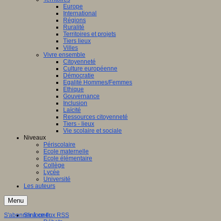
Europe
International
Régions
Ruralité
Territoires et projets
Tiers lieux
Villes
Vivre ensemble
Citoyenneté
Culture européenne
Démocratie
Egalité Hommes/Femmes
Ethique
Gouvernance
Inclusion
Laïcité
Ressources citoyenneté
Tiers - lieux
Vie scolaire et sociale
Niveaux
Périscolaire
Ecole maternelle
Ecole élémentaire
Collège
Lycée
Université
Les auteurs
Menu
S'abonner à ce flux RSS
S'informer