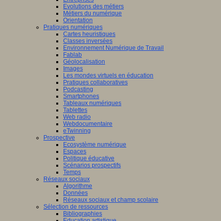
Evolutions des métiers
Métiers du numérique
Orientation
Pratiques numériques
Cartes heuristiques
Classes inversées
Environnement Numérique de Travail
Fablab
Géolocalisation
Images
Les mondes virtuels en éducation
Pratiques collaboratives
Podcasting
Smartphones
Tableaux numériques
Tablettes
Web radio
Webdocumentaire
eTwinning
Prospective
Ecosystème numérique
Espaces
Politique éducative
Scénarios prospectifs
Temps
Réseaux sociaux
Algorithme
Données
Réseaux sociaux et champ scolaire
Sélection de ressources
Bibliographies
Education artistique