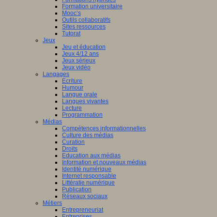
Formation universitaire
Mooc’s
Outils collaboratifs
Sites ressources
Tutorat
Jeux
Jeu et éducation
Jeux 4/12 ans
Jeux sérieux
Jeux vidéo
Langages
Ecriture
Humour
Langue orale
Langues vivantes
Lecture
Programmation
Médias
Compétences informationnelles
Culture des médias
Curation
Droits
Education aux médias
Information et nouveaux médias
Identité numérique
Internet responsable
Littératie numérique
Publication
Réseaux sociaux
Métiers
Entrepreneuriat
Entreprises