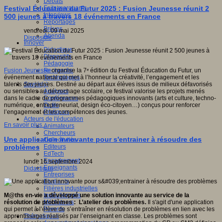
Débats
Faits marquants
Festival Éducation du Futur 2025 : Fusion Jeunesse réunit 2
Interviews
500 jeunes à travers 18 événements en France
Reportages
Brèves
vendredi, 09 mai 2025
Agenda
Dispositifs
Innover
Didactique
Dispositifs
Pédagogie
Recherche
Fusion Jeunesse
organise la 7ᵉ édition du Festival Éducation du Futur, un
Technologies
événement national qui met à l’honneur la créativité, l’engagement et les
Savoir(s)
talents des jeunes. Destiné au départ aux élèves issus de milieux défavorisés
Analyses
ou sensibles au décrochage scolaire, ce festival valorise les projets menés
Conférences
dans le cadre de programmes pédagogiques innovants (arts et culture, techno-
Outils
numérique, entrepreneuriat, design éco-citoyen…) conçus pour renforcer
Pratiques
l’engagement et les compétences des jeunes.
Acteurs de l'éducation
En savoir plus...
Animateurs
Chercheurs
Une application innovante pour s'entrainer à résoudre des
Collectivités
Editeurs
problèmes
EdTech
Encadrement
lundi, 16 septembre 2024
Enseignants
Didactique
Entreprises
Etudiants
Filières industrielles
Institutionnels
M@ths en-vie a développé une solution innovante au service de la
Médiateurs
résolution de problèmes : L’atelier des problèmes.
Il s'agit d'une application
Parents
qui permet à l’élève de s’entraîner en résolution de problèmes en lien avec les
Thématiques
apprentissages réalisés par l’enseignant en classe. Les problèmes sont