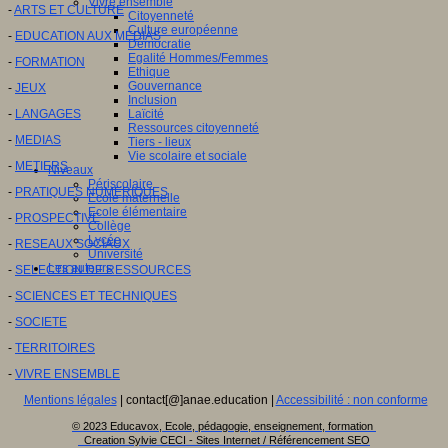
Vivre ensemble
-
ARTS ET CULTURE
Citoyenneté
Culture européenne
-
EDUCATION AUX MEDIAS
Démocratie
Egalité Hommes/Femmes
-
FORMATION
Ethique
Gouvernance
-
JEUX
Inclusion
-
LANGAGES
Laïcité
Ressources citoyenneté
-
MEDIAS
Tiers - lieux
Vie scolaire et sociale
-
METIERS
Niveaux
Périscolaire
-
PRATIQUES NUMERIQUES
Ecole maternelle
Ecole élémentaire
-
PROSPECTIVE
Collège
Lycée
-
RESEAUX SOCIAUX
Université
Les auteurs
-
SELECTION DE RESSOURCES
-
SCIENCES ET TECHNIQUES
-
SOCIETE
-
TERRITOIRES
-
VIVRE ENSEMBLE
Mentions légales
| contact[@]anae.education |
Accessibilité : non conforme
© 2023 Educavox, Ecole, pédagogie, enseignement, formation
Creation Sylvie CECI - Sites Internet / Référencement SEO