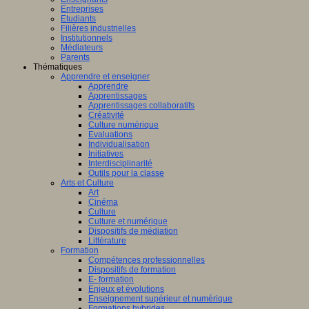
Entreprises
Etudiants
Filières industrielles
Institutionnels
Médiateurs
Parents
Thématiques
Apprendre et enseigner
Apprendre
Apprentissages
Apprentissages collaboratifs
Créativité
Culture numérique
Evaluations
Individualisation
Initiatives
Interdisciplinarité
Outils pour la classe
Arts et Culture
Art
Cinéma
Culture
Culture et numérique
Dispositifs de médiation
Littérature
Formation
Compétences professionnelles
Dispositifs de formation
E- formation
Enjeux et évolutions
Enseignement supérieur et numérique
Formations hybrides