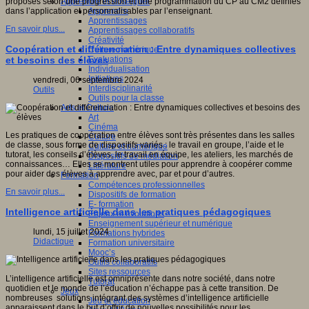
Apprendre et enseigner
proposés selon une progression et une programmation du CP au CM2 définies
Apprendre
dans l’application et personnalisables par l’enseignant.
Apprentissages
En savoir plus...
Apprentissages collaboratifs
Créativité
Coopération et différenciation : Entre dynamiques collectives
Culture numérique
Evaluations
et besoins des élèves
Individualisation
Initiatives
vendredi, 06 septembre 2024
Interdisciplinarité
Outils
Outils pour la classe
Arts et Culture
Art
Cinéma
Les pratiques de coopération entre élèves sont très présentes dans les salles
Culture
de classe, sous forme de dispositifs variés : le travail en groupe, l’aide et le
Culture et numérique
tutorat, les conseils d’élèves, le travail en équipe, les ateliers, les marchés de
Dispositifs de médiation
connaissances… Elles se montrent utiles pour apprendre à coopérer comme
Littérature
pour aider des élèves à apprendre avec, par et pour d’autres.
Formation
Compétences professionnelles
En savoir plus...
Dispositifs de formation
E- formation
Intelligence artificielle dans les pratiques pédagogiques
Enjeux et évolutions
Enseignement supérieur et numérique
lundi, 15 juillet 2024
Formations hybrides
Didactique
Formation universitaire
Mooc’s
Outils collaboratifs
Sites ressources
L’intelligence artificielle est omniprésente dans notre société, dans notre
Tutorat
quotidien et le monde de l’éducation n’échappe pas à cette transition. De
Jeux
nombreuses solutions intégrant des systèmes d’intelligence artificielle
Jeu et éducation
apparaissent dans le but d’offrir de nouvelles possibilités pour les