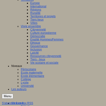
Europe
International
Régions
Ruralité
Territoires et projets
Tiers lieux
Villes
Vivre ensemble
Citoyenneté
Culture européenne
Démocratie
Egalité Hommes/Femmes
Ethique
Gouvernance
Inclusion
Laïcité
Ressources citoyenneté
Tiers - lieux
Vie scolaire et sociale
Niveaux
Périscolaire
Ecole maternelle
Ecole élémentaire
Collège
Lycée
Université
Les auteurs
Menu
S'abonner à ce flux RSS
S'informer