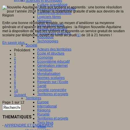
Sciences et techniques
Culture scientifique
Développement durable
Intelligence artificielle
Logiciels libres
Métavers
Enfin une bonne résolution tenable, un moyen d’améliorer sa moyenne
Outils et logiciels
générale et d’apaiser les relations familiales : la Région Nouvelle-Aquitaine
Réalité augmentée
met à disposition de tous les lycéens et apprentis un service gratuit de soutien
Ressources sciences
scolaire par téléphone, ouvert du lundi au jeudi
[1]
de 18 à 21 heures !
Robotique
Technologies
En savoir plus...
Société
Acteurs des territoires
Précédent
Ecole et structure
1
Economie
2
Ecosystème éducatif
3
Génération internet
4
Handicap
5
Mondialisation
6
Normes scolaires
7
Regards sur l’Ecole
8
Santé
9
Société connectée
10
Territoires et projets
Suivant
Territoires
Europe
Page 1 sur 12
International
Régions
Ruralité
THEMATIQUES
Territoires et projets
Tiers lieux
-
APPRENDRE ET ENSEIGNER
Villes