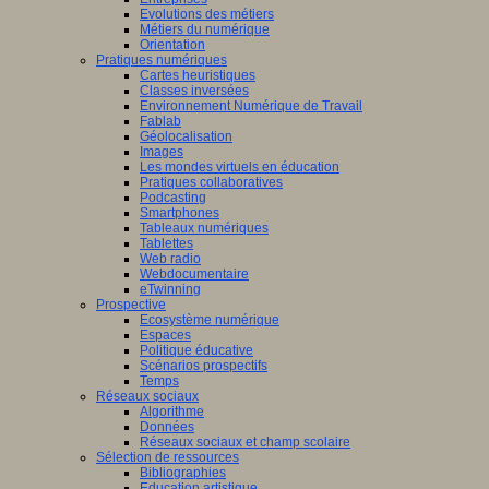
Evolutions des métiers
Métiers du numérique
Orientation
Pratiques numériques
Cartes heuristiques
Classes inversées
Environnement Numérique de Travail
Fablab
Géolocalisation
Images
Les mondes virtuels en éducation
Pratiques collaboratives
Podcasting
Smartphones
Tableaux numériques
Tablettes
Web radio
Webdocumentaire
eTwinning
Prospective
Ecosystème numérique
Espaces
Politique éducative
Scénarios prospectifs
Temps
Réseaux sociaux
Algorithme
Données
Réseaux sociaux et champ scolaire
Sélection de ressources
Bibliographies
Education artistique