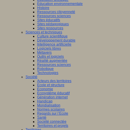
Education environnementale
Histoire
Ressources citoyenneté
Ressources sciences
Sites éducatifs
Sites pédagogiques
Sites ressources
Sciences et techniques
Culture scientifique
Développement durable
Intelligence artificielle
Logiciels libres
Métavers
Outils et logiciels
Réalité augmentée
Ressources sciences
Robotique
Technologies
Société
Acteurs des territoires
Ecole et structure
Economie
Ecosystème éducatif
Génération internet
Handicap
Mondialisation
Normes scolaires
Regards sur l’Ecole
Santé
Société connectée
Territoires et projets
Territoires