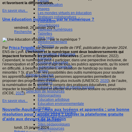
Fablab
et favorisent la différenciation.
Géolocalisation
Images
En savoir plus...
Les mondes virtuels en éducation
Pratiques collaboratives
Une éducation inclusive… par le numérique ?
Podcasting
Smartphones
vendredi, 26 janvier 2024
Tableaux numériques
Recherche
Tablettes
Web radio
Webdocumentaire
eTwinning
Par
Prisca Fenoglio
sur
Dossier de veille de l’IFÉ, publication de janvier 2024
.
Prospective
ENS de Lyon.
L’inclusion et le numérique sont deux bouleversements qui
Ecosystème numérique
impactent fortement les pratiques éducatives
(Carrim et Bekker, 2022).
Espaces
Cependant, le numérique peut-il participer, dans une perspective inclusive, de
Politique éducative
l’émancipation et du pouvoir d’agir de tous les publics apprenants, qu’ils soient
Scénarios prospectifs
en difficulté, à besoins particuliers, en situation de handicap ou issus de
Temps
minorités ? Si, d’un côté, les possibilités des outils numériques pour soutenir
Réseaux sociaux
les apprentissages de toutes les personnes apprenantes permettent de
Algorithme
proposer des programmes d’études plus inclusifs (UNESCO,
2020
), de l’autre,
Données
la numérisation de la société, y compris des pratiques éducatives, peut
Réseaux sociaux et champ scolaire
impacter le bienêtre étudiant et affecter leur inclusion scolaire ou universitaire
Sélection de ressources
(OCDE,
2023
).
Bibliographies
Education artistique
En savoir plus...
Education environnementale
Histoire
Nouvelle-Aquitaine : Avis aux lycéens et apprentis : une bonne
Ressources citoyenneté
résolution pour l’année 2024 ? Utiliser la plateforme gratuite
Ressources sciences
d’aide aux devoirs de la Région
Sites éducatifs
Sites pédagogiques
lundi, 15 janvier 2024
Sites ressources
Brèves