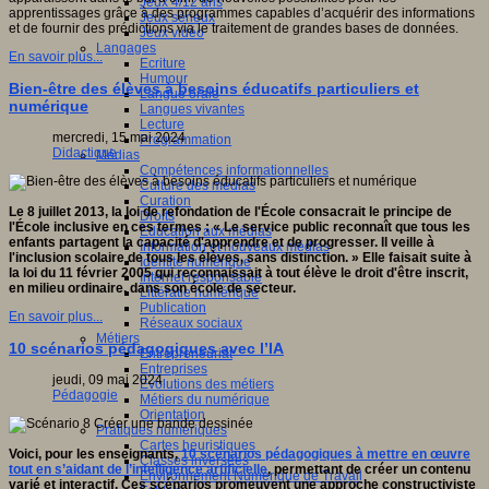
Jeux 4/12 ans
apprentissages grâce à des programmes capables d’acquérir des informations
Jeux sérieux
et de fournir des prédictions via le traitement de grandes bases de données.
Jeux vidéo
Langages
En savoir plus...
Ecriture
Humour
Bien-être des élèves à besoins éducatifs particuliers et
Langue orale
numérique
Langues vivantes
Lecture
mercredi, 15 mai 2024
Programmation
Didactique
Médias
Compétences informationnelles
Culture des médias
Curation
Le 8 juillet 2013, la loi de refondation de l'École consacrait le principe de
Droits
l'École inclusive en ces termes : « Le service public reconnaît que tous les
Education aux médias
enfants partagent la capacité d'apprendre et de progresser. Il veille à
Information et nouveaux médias
l'inclusion scolaire de tous les élèves, sans distinction. » Elle faisait suite à
Identité numérique
la loi du 11 février 2005 qui reconnaissait à tout élève le droit d'être inscrit,
Internet responsable
en milieu ordinaire, dans son école de secteur.
Littératie numérique
Publication
En savoir plus...
Réseaux sociaux
Métiers
10 scénarios pédagogiques avec l’IA
Entrepreneuriat
Entreprises
jeudi, 09 mai 2024
Evolutions des métiers
Pédagogie
Métiers du numérique
Orientation
Pratiques numériques
Cartes heuristiques
Voici, pour les enseignants,
10 scénarios pédagogiques à mettre en œuvre
Classes inversées
tout en s’aidant de l’intelligence artificielle
, permettant de créer un contenu
Environnement Numérique de Travail
varié et interactif. Ces scénarios promeuvent une approche constructiviste