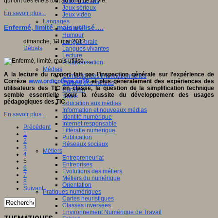
qui ont des effets tout au long de la vie.
Jeux 4/12 ans
Jeux sérieux
En savoir plus...
Jeux vidéo
Langages
Enfermé, limité, mais utilisé….
Ecriture
Humour
dimanche, 13 mai 2012
Langue orale
Débats
Langues vivantes
Lecture
Programmation
Médias
A la lecture du rapport fait par l’inspection générale sur l’expérience de
Compétences informationnelles
Corrèze
www.ordicollege.cg19
et plus généralement des expériences des
Culture des médias
utilisateurs des TIC en classe, la question de la simplification technique
Curation
semble essentielle pour la réussite du développement des usages
Droits
pédagogiques des TIC.
Education aux médias
Information et nouveaux médias
En savoir plus...
Identité numérique
Internet responsable
Précédent
Littératie numérique
1
Publication
2
Réseaux sociaux
3
Métiers
4
Entrepreneuriat
5
Entreprises
6
Evolutions des métiers
7
Métiers du numérique
8
Orientation
Suivant
Pratiques numériques
Cartes heuristiques
Classes inversées
Environnement Numérique de Travail