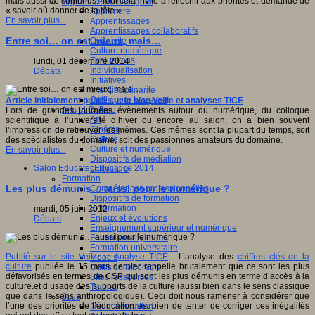
mais aussi de contenus. Tout cela invite à réfléchir aux priorités et demande de
Apprendre et enseigner
« savoir où donner de la tête ».
Apprendre
En savoir plus...
Apprentissages
Apprentissages collaboratifs
Entre soi… on est mieux, mais…
Créativité
Culture numérique
Evaluations
lundi, 01 décembre 2014
Individualisation
Débats
Initiatives
Interdisciplinarité
Outils pour la classe
Article initialement publié sur le blog Veille et analyses TICE
Arts et Culture
Lors de grandes journées évènements autour du numérique, du colloque
Art
scientifique à l’université d’hiver ou encore au salon, on a bien souvent
Cinéma
l’impression de retrouver les mêmes. Ces mêmes sont la plupart du temps, soit
Culture
des spécialistes du domaine, soit des passionnés amateurs du domaine.
Culture et numérique
En savoir plus...
Dispositifs de médiation
Salon EducatecEducatice 2014
Littérature
Formation
Les plus démunis… aussi pour le numérique ?
Compétences professionnelles
Dispositifs de formation
E- formation
mardi, 05 juin 2012
Enjeux et évolutions
Débats
Enseignement supérieur et numérique
Formations hybrides
Formation universitaire
Publié sur le site Veille et Analyse TICE
- L’analyse des
chiffres clés de la
Mooc’s
culture
publiée le 15 mars dernier rappelle brutalement que ce sont les plus
Outils collaboratifs
défavorisés en termes de CSP qui sont les plus démunis en terme d’accès à la
Sites ressources
culture.et d’usage des supports de la culture (aussi bien dans le sens classique
Tutorat
que dans le sens anthropologique). Ceci doit nous ramener à considérer que
Jeux
l’une des priorités de l’éducation est bien de tenter de corriger ces inégalités
Jeu et éducation