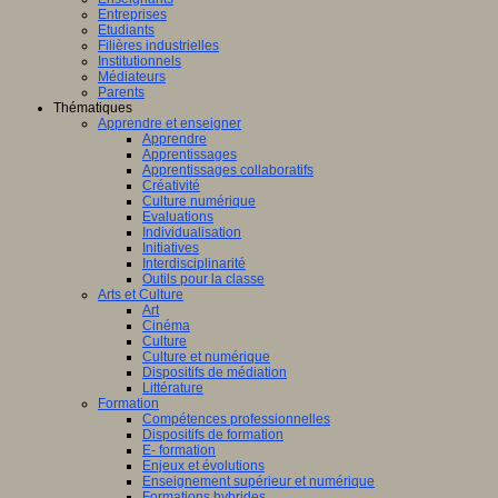
Entreprises
Etudiants
Filières industrielles
Institutionnels
Médiateurs
Parents
Thématiques
Apprendre et enseigner
Apprendre
Apprentissages
Apprentissages collaboratifs
Créativité
Culture numérique
Evaluations
Individualisation
Initiatives
Interdisciplinarité
Outils pour la classe
Arts et Culture
Art
Cinéma
Culture
Culture et numérique
Dispositifs de médiation
Littérature
Formation
Compétences professionnelles
Dispositifs de formation
E- formation
Enjeux et évolutions
Enseignement supérieur et numérique
Formations hybrides