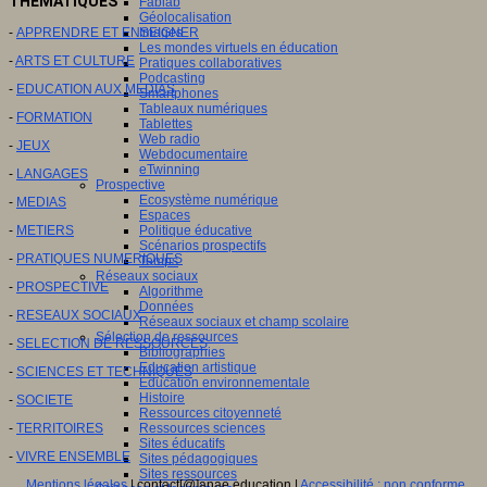
THEMATIQUES
Fablab
Géolocalisation
Images
-
APPRENDRE ET ENSEIGNER
Les mondes virtuels en éducation
-
ARTS ET CULTURE
Pratiques collaboratives
Podcasting
-
EDUCATION AUX MEDIAS
Smartphones
Tableaux numériques
-
FORMATION
Tablettes
Web radio
-
JEUX
Webdocumentaire
eTwinning
-
LANGAGES
Prospective
Ecosystème numérique
-
MEDIAS
Espaces
Politique éducative
-
METIERS
Scénarios prospectifs
-
PRATIQUES NUMERIQUES
Temps
Réseaux sociaux
-
PROSPECTIVE
Algorithme
Données
-
RESEAUX SOCIAUX
Réseaux sociaux et champ scolaire
Sélection de ressources
-
SELECTION DE RESSOURCES
Bibliographies
Education artistique
-
SCIENCES ET TECHNIQUES
Education environnementale
Histoire
-
SOCIETE
Ressources citoyenneté
Ressources sciences
-
TERRITOIRES
Sites éducatifs
-
VIVRE ENSEMBLE
Sites pédagogiques
Sites ressources
Mentions légales
| contact[@]anae.education |
Accessibilité : non conforme