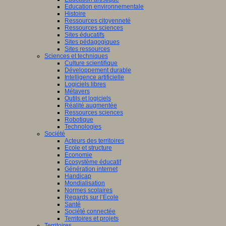
Education environnementale
Histoire
Ressources citoyenneté
Ressources sciences
Sites éducatifs
Sites pédagogiques
Sites ressources
Sciences et techniques
Culture scientifique
Développement durable
Intelligence artificielle
Logiciels libres
Métavers
Outils et logiciels
Réalité augmentée
Ressources sciences
Robotique
Technologies
Société
Acteurs des territoires
Ecole et structure
Economie
Ecosystème éducatif
Génération internet
Handicap
Mondialisation
Normes scolaires
Regards sur l’Ecole
Santé
Société connectée
Territoires et projets
Territoires