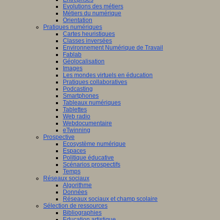
Evolutions des métiers
Métiers du numérique
Orientation
Pratiques numériques
Cartes heuristiques
Classes inversées
Environnement Numérique de Travail
Fablab
Géolocalisation
Images
Les mondes virtuels en éducation
Pratiques collaboratives
Podcasting
Smartphones
Tableaux numériques
Tablettes
Web radio
Webdocumentaire
eTwinning
Prospective
Ecosystème numérique
Espaces
Politique éducative
Scénarios prospectifs
Temps
Réseaux sociaux
Algorithme
Données
Réseaux sociaux et champ scolaire
Sélection de ressources
Bibliographies
Education artistique