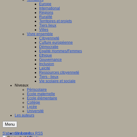
Europe
International
Régions
Ruralité
Territoires et projets
Tiers lieux
Villes
Vivre ensemble
Citoyenneté
Culture européenne
Démocratie
Egalité Hommes/Femmes
Ethique
Gouvernance
Inclusion
Laïcité
Ressources citoyenneté
Tiers - lieux
Vie scolaire et sociale
Niveaux
Périscolaire
Ecole maternelle
Ecole élémentaire
Collège
Lycée
Université
Les auteurs
Menu
S'abonner à ce flux RSS
S'informer