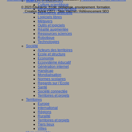
Sciences et techniques
Culture scientifique
© 2023 Educavox, Ecole, pédagogie, enseignement, formation
Développement durable
Creation Sylvie CECI - Sites Internet / Référencement SEO
Intelligence artificielle
Logiciels libres
Métavers
Outils et logiciels
Réalité augmentée
Ressources sciences
Robotique
Technologies
Société
Acteurs des territoires
Ecole et structure
Economie
Ecosystème éducatif
Génération internet
Handicap
Mondialisation
Normes scolaires
Regards sur l’Ecole
Santé
Société connectée
Territoires et projets
Territoires
Europe
International
Régions
Ruralité
Territoires et projets
Tiers lieux
Villes