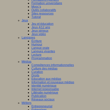
Formation universitaire
Mooc’s
Outils collaboratifs
Sites ressources
Tutorat
Jeux
Jeu et éducation
Jeux 4/12 ans
Jeux sérieux
Jeux vidéo
Langages
Ecriture
Humour
Langue orale
Langues vivantes
Lecture
Programmation
Médias
Compétences informationnelles
Culture des médias
Curation
Droits
Education aux médias
Information et nouveaux médias
Identité numérique
Internet responsable
Littératie numérique
Publication
Réseaux sociaux
Métiers
Entrepreneuriat
Entreprises