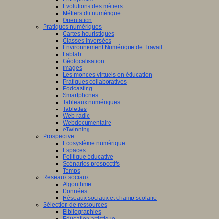
Evolutions des métiers
Métiers du numérique
Orientation
Pratiques numériques
Cartes heuristiques
Classes inversées
Environnement Numérique de Travail
Fablab
Géolocalisation
Images
Les mondes virtuels en éducation
Pratiques collaboratives
Podcasting
Smartphones
Tableaux numériques
Tablettes
Web radio
Webdocumentaire
eTwinning
Prospective
Ecosystème numérique
Espaces
Politique éducative
Scénarios prospectifs
Temps
Réseaux sociaux
Algorithme
Données
Réseaux sociaux et champ scolaire
Sélection de ressources
Bibliographies
Education artistique