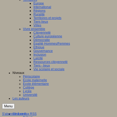
Europe
International
Régions
Ruralité
Territoires et projets
Tiers lieux
Villes
Vivre ensemble
Citoyenneté
Culture européenne
Démocratie
Egalité Hommes/Femmes
Ethique
Gouvernance
Inclusion
Laïcité
Ressources citoyenneté
Tiers - lieux
Vie scolaire et sociale
Niveaux
Périscolaire
Ecole maternelle
Ecole élémentaire
Collège
Lycée
Université
Les auteurs
Menu
S'abonner à ce flux RSS
S'informer