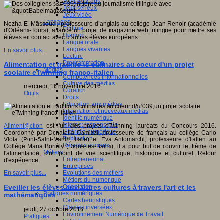
Jeux 4/12 ans
Jeux sérieux
Jeux vidéo
Langages
Nezha El Massoudi, professeure d’anglais au collège Jean Renoir (académie
Ecriture
d'Orléans-Tours), a lancé un projet de magazine web trilingue pour mettre ses
Humour
élèves en contact avec d’autres élèves européens.
Langue orale
Langues vivantes
En savoir plus...
Lecture
Programmation
Alimentation et traditions culinaires au coeur d'un projet
Médias
scolaire eTwinning franco-italien
Compétences informationnelles
Culture des médias
mercredi, 16 novembre 2016
Curation
Outils
Droits
Education aux médias
Information et nouveaux médias
Identité numérique
Internet responsable
Aliment@ction
est l'un des projets eTwinning lauréats du Concours 2016.
Littératie numérique
Coordonné par Donatella Camizzi, professeure de français au collège Carlo
Publication
Viola (Pont-Saint-Martin, Italie) et Eva Antomarchi, professeure d'italien au
Réseaux sociaux
Collège Maria Borrély (Digne-les-Bains), il a pour but de couvrir le thème de
Métiers
l'alimentation, d'un point de vue scientifique, historique et culturel. Retour
Entrepreneuriat
d'expérience.
Entreprises
Evolutions des métiers
En savoir plus...
Métiers du numérique
Orientation
Eveiller les élèves aux autres cultures à travers l'art et les
Pratiques numériques
mathématiques
Cartes heuristiques
Classes inversées
jeudi, 27 octobre 2016
Environnement Numérique de Travail
Pratiques