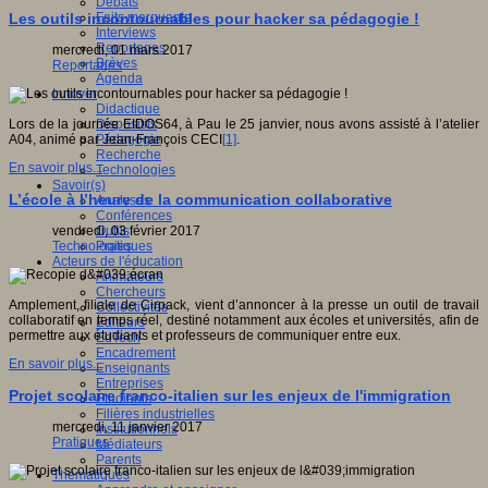
Débats
Faits marquants
Les outils incontournables pour hacker sa pédagogie !
Interviews
Reportages
mercredi, 01 mars 2017
Brèves
Reportages
Agenda
Innover
Didactique
Dispositifs
Lors de la journée EIDOS64, à Pau le 25 janvier, nous avons assisté à l’atelier
Pédagogie
A04, animé par Jean-François CECI
[1]
.
Recherche
En savoir plus...
Technologies
Savoir(s)
L’école à l’heure de la communication collaborative
Analyses
Conférences
Outils
vendredi, 03 février 2017
Pratiques
Technologies
Acteurs de l'éducation
Animateurs
Chercheurs
Amplement, filiale de Cirpack, vient d’annoncer à la presse un outil de travail
Collectivités
collaboratif en temps réel, destiné notamment aux écoles et universités, afin de
Editeurs
permettre aux étudiants et professeurs de communiquer entre eux.
EdTech
Encadrement
En savoir plus...
Enseignants
Entreprises
Projet scolaire franco-italien sur les enjeux de l'immigration
Etudiants
Filières industrielles
mercredi, 11 janvier 2017
Institutionnels
Pratiques
Médiateurs
Parents
Thématiques