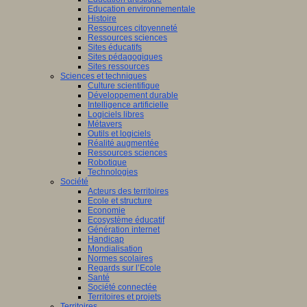
Education environnementale
Histoire
Ressources citoyenneté
Ressources sciences
Sites éducatifs
Sites pédagogiques
Sites ressources
Sciences et techniques
Culture scientifique
Développement durable
Intelligence artificielle
Logiciels libres
Métavers
Outils et logiciels
Réalité augmentée
Ressources sciences
Robotique
Technologies
Société
Acteurs des territoires
Ecole et structure
Economie
Ecosystème éducatif
Génération internet
Handicap
Mondialisation
Normes scolaires
Regards sur l’Ecole
Santé
Société connectée
Territoires et projets
Territoires