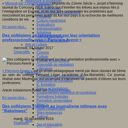
Apprendre et enseigner
«
Migranti del 21esimo Secolo
/ Migrants du 21ème Siècle », projet eTwinning
Apprendre
lauréat du Concours 2016, a pour but d’éveiller les élèves aux enjeux liés à
Apprentissages
l’immigration en Europe, et de leur faire comprendre les problèmes que
Apprentissages collaboratifs
rencontrent les personnes ayant dû fuir leur pays à la recherche de meilleures
Créativité
conditions de vie.
Culture numérique
Evaluations
En savoir plus...
Individualisation
Initiatives
Des collégiens se renseignent sur leur orientation
Interdisciplinarité
professionnelle avec « Parcours Avenir »
Outils pour la classe
Arts et Culture
mercredi, 04 janvier 2017
Art
Dispositifs
Cinéma
Culture
Culture et numérique
Dispositifs de médiation
Littérature
« Parcours Avenir »
est un projet pédagogique mené par deux classes de 5ème
Formation
au sein du collège Fernand Léger (académie d’Aix-Marseille). Ce journal,
Compétences professionnelles
réalisé avec Madmagz, est un recueil d’interviews de parents d’élèves sur leurs
Dispositifs de formation
professions.
E- formation
Enjeux et évolutions
Article initialement publié sur
Osons Innover
.
Enseignement supérieur et numérique
Formations hybrides
En savoir plus...
Formation universitaire
Mooc’s
Des collégiens s'initient au journalisme trilingue avec
Outils collaboratifs
"Babelmagz"
Sites ressources
Tutorat
mardi, 20 décembre 2016
Jeux
Pratiques
Jeu et éducation