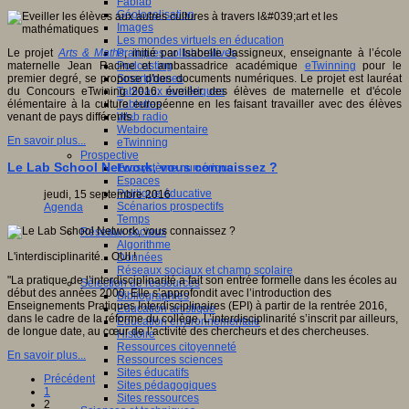
Fablab
Géolocalisation
Images
Les mondes virtuels en éducation
Pratiques collaboratives
Le projet
Arts & Maths
, initié par Isabelle Jassigneux, enseignante à l’école
Podcasting
maternelle Jean Racine et ambassadrice académique
eTwinning
pour le
Smartphones
premier degré, se propose d'des documents numériques. Le projet est lauréat
Tableaux numériques
du Concours eTwining 2016. éveiller des élèves de maternelle et d'école
Tablettes
élémentaire à la culture européenne en les faisant travailler avec des élèves
Web radio
venant de pays différents.
Webdocumentaire
En savoir plus...
eTwinning
Prospective
Le Lab School Network, vous connaissez ?
Ecosystème numérique
Espaces
Politique éducative
jeudi, 15 septembre 2016
Scénarios prospectifs
Agenda
Temps
Réseaux sociaux
Algorithme
L'interdisciplinarité... OUI !
Données
Réseaux sociaux et champ scolaire
"La pratique de l’interdisciplinarité a fait son entrée formelle dans les écoles au
Sélection de ressources
début des années 2000. Elle s’approfondit avec l’introduction des
Bibliographies
Enseignements Pratiques Interdisciplinaires (EPI) à partir de la rentrée 2016,
Education artistique
dans le cadre de la réforme du collège. L’interdisciplinarité s’inscrit par ailleurs,
Education environnementale
de longue date, au cœur de l’activité des chercheurs et des chercheuses.
Histoire
Ressources citoyenneté
En savoir plus...
Ressources sciences
Sites éducatifs
Précédent
Sites pédagogiques
1
Sites ressources
2