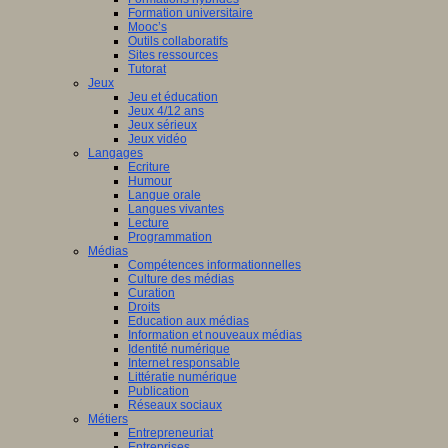
Formation universitaire
Mooc’s
Outils collaboratifs
Sites ressources
Tutorat
Jeux
Jeu et éducation
Jeux 4/12 ans
Jeux sérieux
Jeux vidéo
Langages
Ecriture
Humour
Langue orale
Langues vivantes
Lecture
Programmation
Médias
Compétences informationnelles
Culture des médias
Curation
Droits
Education aux médias
Information et nouveaux médias
Identité numérique
Internet responsable
Littératie numérique
Publication
Réseaux sociaux
Métiers
Entrepreneuriat
Entreprises