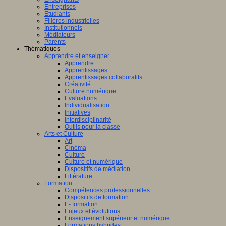
Entreprises
Etudiants
Filières industrielles
Institutionnels
Médiateurs
Parents
Thématiques
Apprendre et enseigner
Apprendre
Apprentissages
Apprentissages collaboratifs
Créativité
Culture numérique
Evaluations
Individualisation
Initiatives
Interdisciplinarité
Outils pour la classe
Arts et Culture
Art
Cinéma
Culture
Culture et numérique
Dispositifs de médiation
Littérature
Formation
Compétences professionnelles
Dispositifs de formation
E- formation
Enjeux et évolutions
Enseignement supérieur et numérique
Formations hybrides