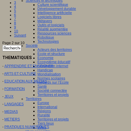
Sciences et techniques
3
Culture scientifique
4
Développement durable
5
Intelligence artificielle
6
Logiciels libres
7
Métavers
8
Outils et logiciels
9
Réalité augmentée
10
Ressources sciences
Suivant
Robotique
Technologies
Page 2 sur 10
Société
Acteurs des territoires
Ecole et structure
THEMATIQUES
Economie
Ecosystème éducatif
-
APPRENDRE ET ENSEIGNER
Génération internet
Handicap
-
ARTS ET CULTURE
Mondialisation
Normes scolaires
-
EDUCATION AUX MEDIAS
Regards sur l’Ecole
Santé
-
FORMATION
Société connectée
Territoires et projets
-
JEUX
Territoires
Europe
-
LANGAGES
International
Régions
-
MEDIAS
Ruralité
-
METIERS
Territoires et projets
Tiers lieux
-
PRATIQUES NUMERIQUES
Villes