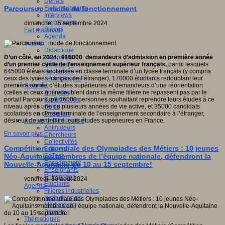
Débats
Faits marquants
Parcoursup : mode de fonctionnement
Interviews
Reportages
dimanche, 15 septembre 2024
Brèves
Fait marquant
Agenda
Innover
Didactique
Dispositifs
D’un côté, en 2024, 916000 demandeurs d’admission en première année
Pédagogie
d’un premier cycle de l’enseignement supérieur français,
parmi lesquels
Recherche
645000 élèves scolarisés en classe terminale d’un lycée français (y compris
Technologies
ceux des lycées français de l’étranger), 170000 étudiants redoublant leur
Savoir(s)
première année d’études supérieures et demandeurs d’une réorientation
Analyses
(celles et ceux qui redoublent dans la même filière ne repassent pas par le
Conférences
portail Parcoursup), 66000 personnes souhaitant reprendre leurs études à ce
Outils
niveau après une ou plusieurs années de vie active, et 35000 candidats
Pratiques
scolarisés en classe terminale de l’enseignement secondaire à l’étranger,
Acteurs de l'éducation
désireux de venir faire leurs études supérieures en France.
Animateurs
En savoir plus...
Chercheurs
Collectivités
Compétition mondiale des Olympiades des Métiers : 10 jeunes
Editeurs
EdTech
Néo-Aquitains membres de l’équipe nationale, défendront la
Encadrement
Nouvelle-Aquitaine du 10 au 15 septembre!
Enseignants
Entreprises
vendredi, 30 août 2024
Etudiants
Agenda
Filières industrielles
Institutionnels
Médiateurs
Parents
Thématiques