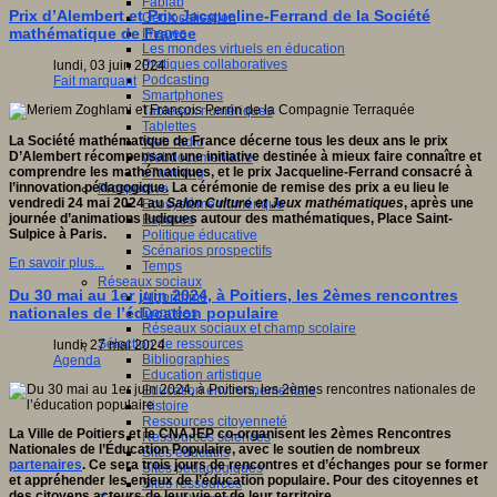
Fablab
Prix d’Alembert et Prix Jacqueline-Ferrand de la Société
Géolocalisation
mathématique de France
Images
Les mondes virtuels en éducation
Pratiques collaboratives
lundi, 03 juin 2024
Podcasting
Fait marquant
Smartphones
Tableaux numériques
Tablettes
La Société mathématique de France décerne tous les deux ans le prix
Web radio
D’Alembert récompensant une initiative destinée à mieux faire connaître et
Webdocumentaire
comprendre les mathématiques, et le prix Jacqueline-Ferrand consacré à
eTwinning
l’innovation pédagogique. La cérémonie de remise des prix a eu lieu le
Prospective
vendredi 24 mai 2024 au
Salon Culture et Jeux mathématiques
, après une
Ecosystème numérique
journée d’animations ludiques autour des mathématiques, Place Saint-
Espaces
Sulpice à Paris.
Politique éducative
Scénarios prospectifs
En savoir plus...
Temps
Réseaux sociaux
Du 30 mai au 1er juin 2024, à Poitiers, les 2èmes rencontres
Algorithme
nationales de l’éducation populaire
Données
Réseaux sociaux et champ scolaire
Sélection de ressources
lundi, 27 mai 2024
Bibliographies
Agenda
Education artistique
Education environnementale
Histoire
Ressources citoyenneté
La Ville de Poitiers et le CNAJEP co-organisent les 2èmes Rencontres
Ressources sciences
Nationales de l’Éducation Populaire, avec le soutien de nombreux
Sites éducatifs
partenaires
. Ce sera trois jours de rencontres et d’échanges pour se former
Sites pédagogiques
et appréhender les enjeux de l’éducation populaire. Pour des citoyennes et
Sites ressources
des citoyens acteurs de leur vie et de leur territoire.