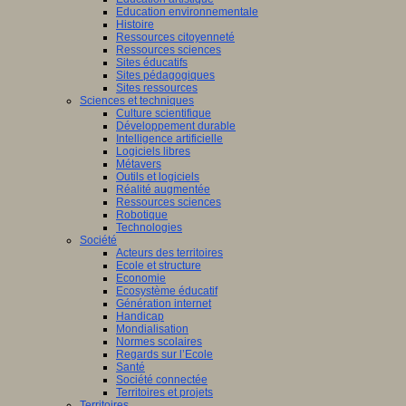
Education environnementale
Histoire
Ressources citoyenneté
Ressources sciences
Sites éducatifs
Sites pédagogiques
Sites ressources
Sciences et techniques
Culture scientifique
Développement durable
Intelligence artificielle
Logiciels libres
Métavers
Outils et logiciels
Réalité augmentée
Ressources sciences
Robotique
Technologies
Société
Acteurs des territoires
Ecole et structure
Economie
Ecosystème éducatif
Génération internet
Handicap
Mondialisation
Normes scolaires
Regards sur l’Ecole
Santé
Société connectée
Territoires et projets
Territoires