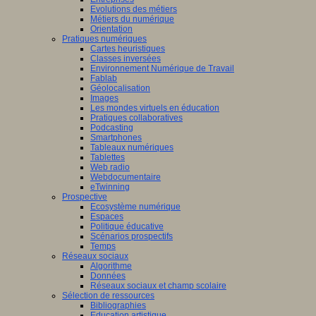
Evolutions des métiers
Métiers du numérique
Orientation
Pratiques numériques
Cartes heuristiques
Classes inversées
Environnement Numérique de Travail
Fablab
Géolocalisation
Images
Les mondes virtuels en éducation
Pratiques collaboratives
Podcasting
Smartphones
Tableaux numériques
Tablettes
Web radio
Webdocumentaire
eTwinning
Prospective
Ecosystème numérique
Espaces
Politique éducative
Scénarios prospectifs
Temps
Réseaux sociaux
Algorithme
Données
Réseaux sociaux et champ scolaire
Sélection de ressources
Bibliographies
Education artistique