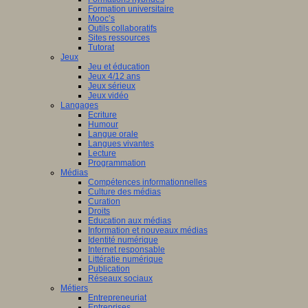
Formation universitaire
Mooc’s
Outils collaboratifs
Sites ressources
Tutorat
Jeux
Jeu et éducation
Jeux 4/12 ans
Jeux sérieux
Jeux vidéo
Langages
Ecriture
Humour
Langue orale
Langues vivantes
Lecture
Programmation
Médias
Compétences informationnelles
Culture des médias
Curation
Droits
Education aux médias
Information et nouveaux médias
Identité numérique
Internet responsable
Littératie numérique
Publication
Réseaux sociaux
Métiers
Entrepreneuriat
Entreprises