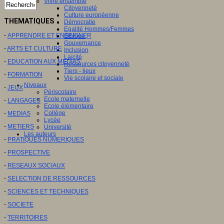
Vivre ensemble
Citoyenneté
Culture européenne
THEMATIQUES
Démocratie
Egalité Hommes/Femmes
-
APPRENDRE ET ENSEIGNER
Ethique
Gouvernance
-
ARTS ET CULTURE
Inclusion
Laïcité
-
EDUCATION AUX MEDIAS
Ressources citoyenneté
Tiers - lieux
-
FORMATION
Vie scolaire et sociale
Niveaux
-
JEUX
Périscolaire
Ecole maternelle
-
LANGAGES
Ecole élémentaire
Collège
-
MEDIAS
Lycée
-
METIERS
Université
Les auteurs
-
PRATIQUES NUMERIQUES
-
PROSPECTIVE
-
RESEAUX SOCIAUX
-
SELECTION DE RESSOURCES
-
SCIENCES ET TECHNIQUES
-
SOCIETE
-
TERRITOIRES