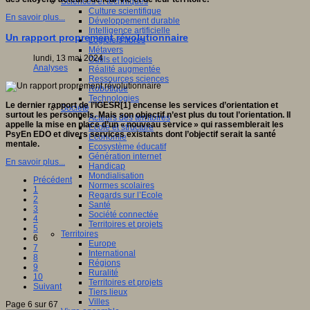
Sciences et techniques
Culture scientifique
En savoir plus...
Développement durable
Intelligence artificielle
Un rapport proprement révolutionnaire
Logiciels libres
Métavers
lundi, 13 mai 2024
Outils et logiciels
Analyses
Réalité augmentée
Ressources sciences
Robotique
Technologies
Le dernier rapport de l’IGESR[1] encense les services d’orientation et
Société
surtout les personnels. Mais son objectif n’est plus du tout l’orientation. Il
Acteurs des territoires
appelle la mise en place d’un « nouveau service » qui rassemblerait les
Ecole et structure
PsyEn EDO et divers services existants dont l’objectif serait la santé
Economie
mentale.
Ecosystème éducatif
Génération internet
En savoir plus...
Handicap
Mondialisation
Précédent
Normes scolaires
1
Regards sur l’Ecole
2
Santé
3
Société connectée
4
Territoires et projets
5
Territoires
6
Europe
7
International
8
Régions
9
Ruralité
10
Territoires et projets
Suivant
Tiers lieux
Villes
Page 6 sur 67