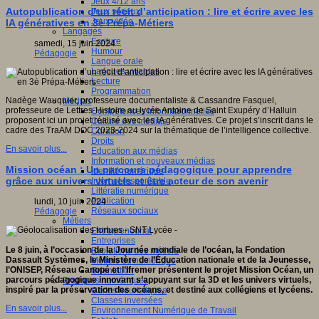
Jeux 4/12 ans
Autopublication d’un récit d’anticipation : lire et écrire avec les
Jeux sérieux
Jeux vidéo
IA génératives en 3è Prépa-Métiers
Langages
Ecriture
samedi, 15 juin 2024
Humour
Pédagogie
Langue orale
Langues vivantes
Lecture
Programmation
Nadège Wauquier, professeure documentaliste & Cassandre Fasquel,
Médias
professeure de Lettres-Histoire au lycée Antoine de Saint Exupéry d’Halluin
Compétences informationnelles
proposent ici un projet réalisé avec les IA génératives. Ce projet s’inscrit dans le
Culture des médias
cadre des TraAM DOC 2023-2024 sur la thématique de l’intelligence collective.
Curation
Droits
En savoir plus...
Education aux médias
Information et nouveaux médias
Mission océan : Un parcours pédagogique pour apprendre
Identité numérique
grâce aux univers virtuels et être acteur de son avenir
Internet responsable
Littératie numérique
Publication
lundi, 10 juin 2024
Réseaux sociaux
Pédagogie
Métiers
Entrepreneuriat
Entreprises
Le 8 juin, à l’occasion de la Journée mondiale de l’océan, la Fondation
Evolutions des métiers
Dassault Systèmes, le Ministère de l’Éducation nationale et de la Jeunesse,
Métiers du numérique
l’ONISEP, Réseau Canopé et l’Ifremer présentent le projet Mission Océan, un
Orientation
parcours pédagogique innovant s’appuyant sur la 3D et les univers virtuels,
Pratiques numériques
inspiré par la préservation des océans, et destiné aux collégiens et lycéens.
Cartes heuristiques
Classes inversées
En savoir plus...
Environnement Numérique de Travail