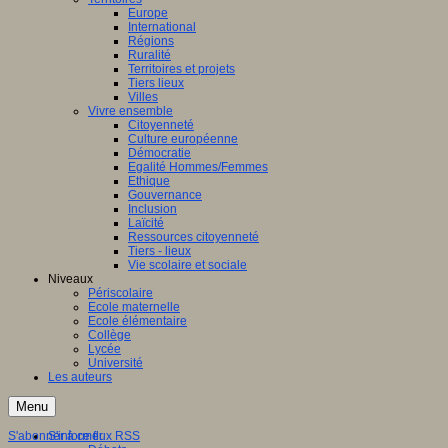
Europe
International
Régions
Ruralité
Territoires et projets
Tiers lieux
Villes
Vivre ensemble
Citoyenneté
Culture européenne
Démocratie
Egalité Hommes/Femmes
Ethique
Gouvernance
Inclusion
Laïcité
Ressources citoyenneté
Tiers - lieux
Vie scolaire et sociale
Niveaux
Périscolaire
Ecole maternelle
Ecole élémentaire
Collège
Lycée
Université
Les auteurs
Menu
S'abonner à ce flux RSS
S'informer