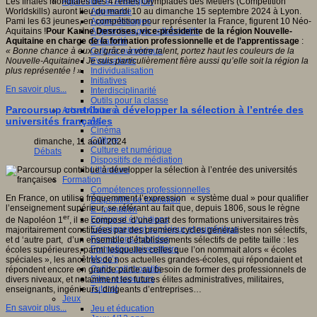
Apprendre et enseigner
Les finales mondiales des 47èmes Olympiades des Métiers (Compétition
Apprendre
Worldskills) auront lieu du mardi 10 au dimanche 15 septembre 2024 à Lyon.
Apprentissages
Pami les 63 jeunes, en compétition pour représenter la France, figurent 10 Néo-
Apprentissages collaboratifs
Aquitains !
Pour Karine Desroses, vice-présidente de la région Nouvelle-
Créativité
Aquitaine en charge de la formation professionnelle et de l’apprentissage
:
Culture numérique
« Bonne chance à eux et grâce à votre talent, portez haut les couleurs de la
Evaluations
Nouvelle-Aquitaine ! Je suis particulièrement fière aussi qu’elle soit la région la
Individualisation
plus représentée ! ».
Initiatives
En savoir plus...
Interdisciplinarité
Outils pour la classe
Parcoursup contribue à développer la sélection à l’entrée des
Arts et Culture
Art
universités françaises
Cinéma
Culture
dimanche, 11 août 2024
Culture et numérique
Débats
Dispositifs de médiation
Littérature
Formation
Compétences professionnelles
En France, on utilise fréquemment l’expression « système dual » pour qualifier
Dispositifs de formation
l’enseignement supérieur, se référant au fait que, depuis 1806, sous le règne
E- formation
er
Enjeux et évolutions
de Napoléon 1
, il se compose d’une part des formations universitaires très
Enseignement supérieur et numérique
majoritairement constituées par des premiers cycles généralistes non sélectifs,
Formations hybrides
et d ‘autre part, d’un ensemble d’établissements sélectifs de petite taille : les
Formation universitaire
écoles supérieures, parmi lesquelles celles que l’on nommait alors « écoles
Mooc’s
spéciales », les ancêtres de nos actuelles grandes-écoles, qui répondaient et
Outils collaboratifs
répondent encore en grande partie au besoin de former des professionnels de
Sites ressources
divers niveaux, et notamment les futures élites administratives, militaires,
Tutorat
enseignants, ingénieurs, dirigeants d’entreprises…
Jeux
En savoir plus...
Jeu et éducation