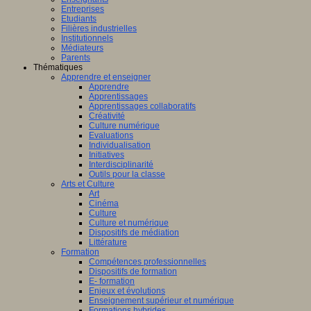
Entreprises
Etudiants
Filières industrielles
Institutionnels
Médiateurs
Parents
Thématiques
Apprendre et enseigner
Apprendre
Apprentissages
Apprentissages collaboratifs
Créativité
Culture numérique
Evaluations
Individualisation
Initiatives
Interdisciplinarité
Outils pour la classe
Arts et Culture
Art
Cinéma
Culture
Culture et numérique
Dispositifs de médiation
Littérature
Formation
Compétences professionnelles
Dispositifs de formation
E- formation
Enjeux et évolutions
Enseignement supérieur et numérique
Formations hybrides