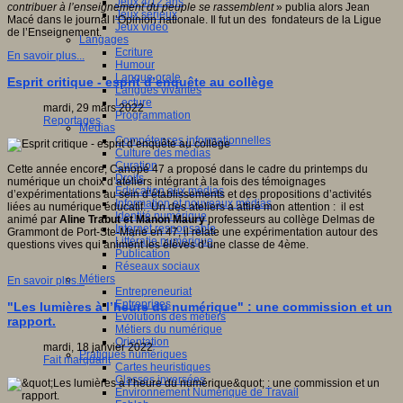
Jeux 4/12 ans
contribuer à l’enseignement du peuple se rassemblent
» publia alors Jean
Jeux sérieux
Macé dans le journal l’Opinion nationale. Il fut un des fondateurs de la Ligue
Jeux vidéo
de l’Enseignement.
Langages
Ecriture
En savoir plus...
Humour
Langue orale
Esprit critique - esprit d’enquête au collège
Langues vivantes
Lecture
mardi, 29 mars 2022
Programmation
Reportages
Médias
Compétences informationnelles
Culture des médias
Curation
Cette année encore, Canopé 47 a proposé dans le cadre du printemps du
Droits
numérique un choix d’ateliers intégrant à la fois des témoignages
Education aux médias
d’expérimentations au sein d’établissements et des propositions d’activités
Information et nouveaux médias
liées au numérique éducatif. Un des ateliers a attiré mon attention : il est
Identité numérique
animé par
Aline Trabut et Manon Maury
professeurs au collège Delmas de
Internet responsable
Grammont de Port-Ste-Marie en 47, il relate une expérimentation autour des
Littératie numérique
questions vives qui animent les élèves d’une classe de 4ème.
Publication
Réseaux sociaux
Métiers
En savoir plus...
Entrepreneuriat
Entreprises
"Les lumières à l’heure du numérique" : une commission et un
Evolutions des métiers
rapport.
Métiers du numérique
Orientation
mardi, 18 janvier 2022
Pratiques numériques
Fait marquant
Cartes heuristiques
Classes inversées
Environnement Numérique de Travail