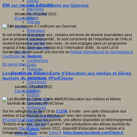
Débats
Faits marquants
EMI sur mesure à Couthures sur Garonne
Interviews
Reportages
dimanche, 24 juillet 2022
Brèves
Reportages
Agenda
Innover
Didactique
Dispositifs
Ils ont entre neuf et douze ans ; certains ont envie de devenir journalistes sans
Pédagogie
que le projet ne soit bien arrêté ; ils sont conscients de l’importance de l’info et
Recherche
veulent tout savoir sur les fake news ; ils sont engagés dans un programme
Technologies
original d’éducation aux médias et à l’information (EMI) ; ils sont Lot et
Savoir(s)
Garonnais ; ils ont passé une journée au
festival international du journalisme à
Analyses
Couthures sur Garonne
.
Conférences
En savoir plus...
Outils
Pratiques
Les BestOf du Clémi : Carte d'éducation aux médias et élèves
Acteurs de l'éducation
Animateurs
lauréats du concours #PodClasse
Chercheurs
Collectivités
samedi, 23 juillet 2022
Editeurs
Fait marquant
EdTech
Encadrement
Enseignants
Entreprises
Sur les sélections du Best Of du
CLEMI
, à noter : une carte d'éducation aux
Etudiants
médias et à l'information à télécharger avec des conseils de la
Filières industrielles
#FamilleToutÉcran
pour les parents, une affiche disponible en téléchargement
Institutionnels
"Enfants et écrans : les bons gestes !" des productions des élèves lauréats du
Médiateurs
concours
#PodClasse
saison 2022, dispositif d'éducation aux médias et à
Parents
l'information de
Mouv'
et du
Clemi.fr
.
https://www.facebook.com/Clemi.fr
Thématiques