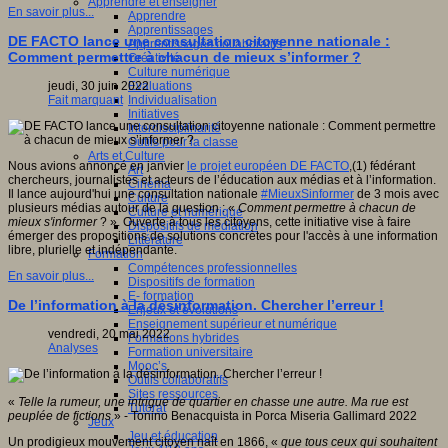
Apprendre et enseigner
En savoir plus...
Apprendre
Apprentissages
DE FACTO lance une consultation citoyenne nationale :
Apprentissages collaboratifs
Comment permettre à chacun de mieux s’informer ?
Créativité
Culture numérique
Evaluations
jeudi, 30 juin 2022
Individualisation
Fait marquant
Initiatives
Interdisciplinarité
Outils pour la classe
Arts et Culture
Nous avions annoncé en janvier
le projet européen DE FACTO
,(1) fédérant
Art
chercheurs, journalistes et acteurs de l’éducation aux médias et à l’information.
Cinéma
Il lance aujourd'hui une consultation nationale
#MieuxSinformer
de 3 mois avec
Culture
plusieurs médias autour de la question : «
Comment permettre à chacun de
Culture et numérique
mieux s'informer
? ». Ouverte à tous les citoyens, cette initiative vise à faire
Dispositifs de médiation
émerger des propositions de solutions concrètes pour l'accès à une information
Littérature
libre, plurielle et indépendante.
Formation
Compétences professionnelles
En savoir plus...
Dispositifs de formation
E- formation
De l’information à la désinformation. Chercher l’erreur !
Enjeux et évolutions
Enseignement supérieur et numérique
vendredi, 20 mai 2022
Formations hybrides
Analyses
Formation universitaire
Mooc’s
Outils collaboratifs
Sites ressources
«
Telle la rumeur, une intrigue de quartier en chasse une autre. Ma rue est
Tutorat
peuplée de fictions
» - Tonino Benacquista in Porca Miseria Gallimard 2022
Jeux
Jeu et éducation
Un prodigieux mouvement citoyen naît en 1866, «
que tous ceux qui souhaitent