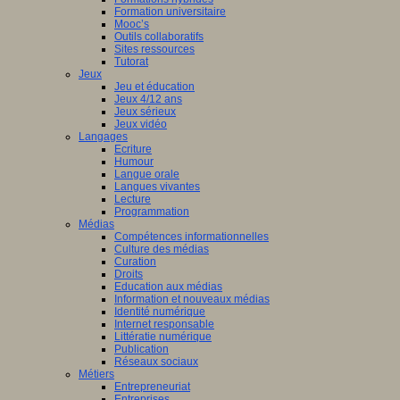
Formation universitaire
Mooc’s
Outils collaboratifs
Sites ressources
Tutorat
Jeux
Jeu et éducation
Jeux 4/12 ans
Jeux sérieux
Jeux vidéo
Langages
Ecriture
Humour
Langue orale
Langues vivantes
Lecture
Programmation
Médias
Compétences informationnelles
Culture des médias
Curation
Droits
Education aux médias
Information et nouveaux médias
Identité numérique
Internet responsable
Littératie numérique
Publication
Réseaux sociaux
Métiers
Entrepreneuriat
Entreprises