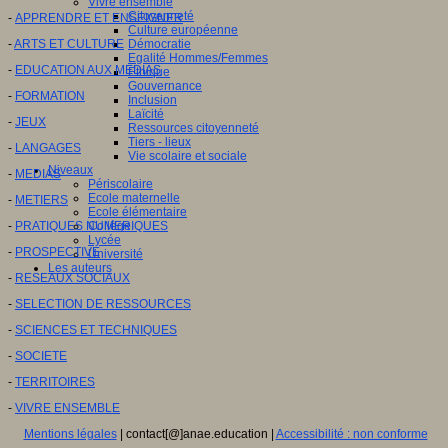
Vivre ensemble
Citoyenneté
-
APPRENDRE ET ENSEIGNER
Culture européenne
-
ARTS ET CULTURE
Démocratie
Egalité Hommes/Femmes
-
EDUCATION AUX MEDIAS
Ethique
Gouvernance
-
FORMATION
Inclusion
Laïcité
-
JEUX
Ressources citoyenneté
Tiers - lieux
-
LANGAGES
Vie scolaire et sociale
Niveaux
-
MEDIAS
Périscolaire
Ecole maternelle
-
METIERS
Ecole élémentaire
-
PRATIQUES NUMERIQUES
Collège
Lycée
-
PROSPECTIVE
Université
Les auteurs
-
RESEAUX SOCIAUX
-
SELECTION DE RESSOURCES
-
SCIENCES ET TECHNIQUES
-
SOCIETE
-
TERRITOIRES
-
VIVRE ENSEMBLE
Mentions légales
| contact[@]anae.education |
Accessibilité : non conforme