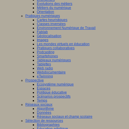
Evolutions des métiers
Métiers du numérique
Orientation
Pratiques numériques
Cartes heuristiques
Classes inversées
Environnement Numérique de Travail
Fablab
Géolocalisation
Images
Les mondes virtuels en éducation
Pratiques collaboratives
Podcasting
Smartphones
Tableaux numériques
Tablettes
Web radio
Webdocumentaire
eTwinning
Prospective
Ecosystème numérique
Espaces
Politique éducative
Scénarios prospectifs
Temps
Réseaux sociaux
Algorithme
Données
Réseaux sociaux et champ scolaire
Sélection de ressources
Bibliographies
Education artistique