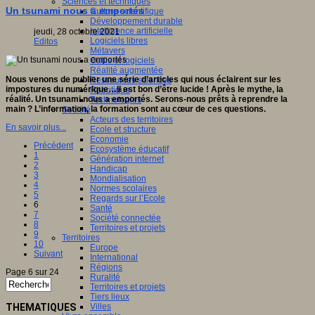
Sciences et techniques
Un tsunami nous a emportés
Culture scientifique
Développement durable
Intelligence artificielle
jeudi, 28 octobre 2021
Logiciels libres
Editos
Métavers
Outils et logiciels
Réalité augmentée
Nous venons de publier une série d’articles qui nous éclairent sur les
Ressources sciences
impostures du numérique…Il est bon d’être lucide ! Après le mythe, la
Robotique
réalité. Un tsunami nous a emportés. Serons-nous prêts à reprendre la
Technologies
main ? L’information, la formation sont au cœur de ces questions.
Société
Acteurs des territoires
En savoir plus...
Ecole et structure
Economie
Précédent
Ecosystème éducatif
1
Génération internet
2
Handicap
3
Mondialisation
4
Normes scolaires
5
Regards sur l’Ecole
6
Santé
7
Société connectée
8
Territoires et projets
9
Territoires
10
Europe
Suivant
International
Régions
Page 6 sur 24
Ruralité
Territoires et projets
Tiers lieux
THEMATIQUES
Villes