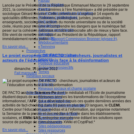
Fablab
Géolocalisation
Lancée par le Président de la République Emmanuel Macron le 29 septembre
Images
2021, la commission «Les Lumières à l’ère Numérique» a été présidée par le
Les mondes virtuels en éducation
sociologue Gérard Bronner. Cette commission a regroupé 14 experts de
Pratiques collaboratives
spécialités différentes, historiens, politologues, juristes, journalistes,
Podcasting
enseignants, sociologues, acteurs du monde universitaire ou de la société
Smartphones
civile, réunis pour mesurer et comprendre les dangers que le numérique fait
Tableaux numériques
peser sur la cohésion nationale et notre démocratie afin de mieux y faire face.
Tablettes
Elle vient de remettre son rapport au Président de la République, rapport
Web radio
immédiatement rendu public :
Rapport Commission Bronner (elysee.fr)
.
Webdocumentaire
eTwinning
En savoir plus...
Prospective
Ecosystème numérique
Le projet européen DE FACTO : chercheurs, journalistes et
Espaces
acteurs de l’éducation unis face à la désinformation
Politique éducative
Scénarios prospectifs
dimanche, 16 janvier 2022
Temps
Fait marquant
Réseaux sociaux
Algorithme
Données
Réseaux sociaux et champ scolaire
Sélection de ressources
DE FACTO associe
Sciences-Po
dont le médialab et l’Ecole de journalisme
Bibliographies
étudient depuis de nombreuses années les transformations de l’écosystème
Education artistique
informationnel, l’
AFP
, qui a développé depuis ces quatre dernières années des
Education environnementale
activités de fact-checking dans 80 pays en plus de 20 langues, le
CLEMI
,
Histoire
Centre pour l’éducation aux médias et à l’information, qui organise notamment
Ressources citoyenneté
la Semaine de la presse et des médias à l'École dans les établissements
Ressources sciences
scolaires, et
XWiki SAS,
entreprise européenne éditant les solutions open
Sites éducatifs
source de partage de connaissances XWiki et CryptPad.*
Sites pédagogiques
En savoir plus...
Sites ressources