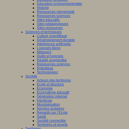
Education environnementale
Histoire
Ressources citoyenneté
Ressources sciences
Sites éducatifs
Sites pédagogiques
Sites ressources
Sciences et techniques
Culture scientifique
Développement durable
Intelligence artificielle
Logiciels libres
Métavers
Outils et logiciels
Réalité augmentée
Ressources sciences
Robotique
Technologies
Société
Acteurs des territoires
Ecole et structure
Economie
Ecosystème éducatif
Génération internet
Handicap
Mondialisation
Normes scolaires
Regards sur l’Ecole
Santé
Société connectée
Territoires et projets
Territoires