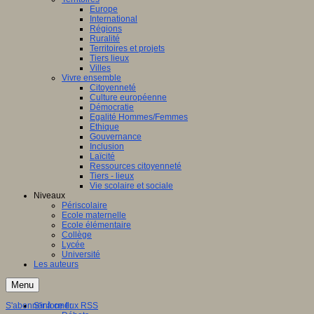
Europe
International
Régions
Ruralité
Territoires et projets
Tiers lieux
Villes
Vivre ensemble
Citoyenneté
Culture européenne
Démocratie
Egalité Hommes/Femmes
Ethique
Gouvernance
Inclusion
Laïcité
Ressources citoyenneté
Tiers - lieux
Vie scolaire et sociale
Niveaux
Périscolaire
Ecole maternelle
Ecole élémentaire
Collège
Lycée
Université
Les auteurs
Menu
S'abonner à ce flux RSS
S'informer