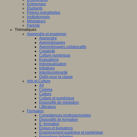
Entreprises
Etudiants
Filières industrielles
Institutionnels
Médiateurs
Parents
Thématiques
Apprendre et enseigner
Apprendre
Apprentissages
Apprentissages collaboratifs
Créativité
Culture numérique
Evaluations
Individualisation
Initiatives
Interdisciplinarité
Outils pour la classe
Arts et Culture
Art
Cinéma
Culture
Culture et numérique
Dispositifs de médiation
Littérature
Formation
Compétences professionnelles
Dispositifs de formation
E- formation
Enjeux et évolutions
Enseignement supérieur et numérique
Formations hybrides