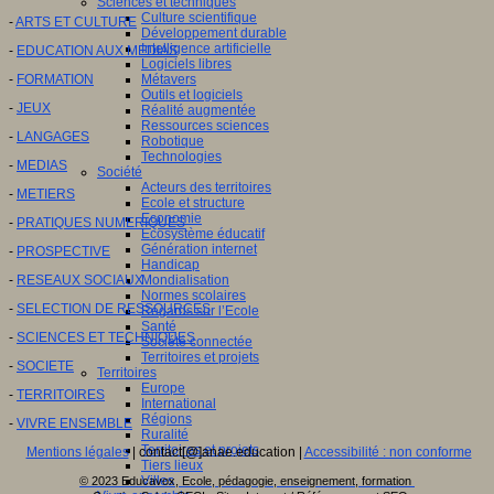
Sciences et techniques
Culture scientifique
-
ARTS ET CULTURE
Développement durable
Intelligence artificielle
-
EDUCATION AUX MEDIAS
Logiciels libres
Métavers
-
FORMATION
Outils et logiciels
-
JEUX
Réalité augmentée
Ressources sciences
-
LANGAGES
Robotique
Technologies
-
MEDIAS
Société
Acteurs des territoires
-
METIERS
Ecole et structure
Economie
-
PRATIQUES NUMERIQUES
Ecosystème éducatif
Génération internet
-
PROSPECTIVE
Handicap
Mondialisation
-
RESEAUX SOCIAUX
Normes scolaires
-
SELECTION DE RESSOURCES
Regards sur l’Ecole
Santé
-
SCIENCES ET TECHNIQUES
Société connectée
Territoires et projets
-
SOCIETE
Territoires
Europe
-
TERRITOIRES
International
Régions
-
VIVRE ENSEMBLE
Ruralité
Territoires et projets
Mentions légales
| contact[@]anae.education |
Accessibilité : non conforme
Tiers lieux
Villes
© 2023 Educavox, Ecole, pédagogie, enseignement, formation