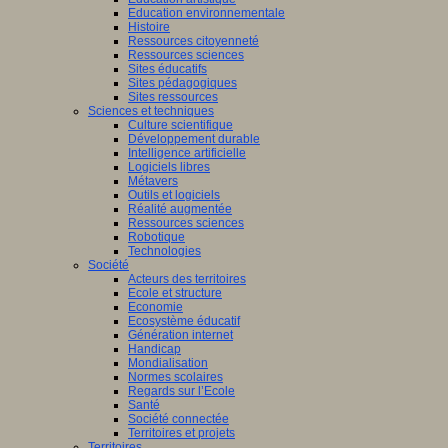
Education environnementale
Histoire
Ressources citoyenneté
Ressources sciences
Sites éducatifs
Sites pédagogiques
Sites ressources
Sciences et techniques
Culture scientifique
Développement durable
Intelligence artificielle
Logiciels libres
Métavers
Outils et logiciels
Réalité augmentée
Ressources sciences
Robotique
Technologies
Société
Acteurs des territoires
Ecole et structure
Economie
Ecosystème éducatif
Génération internet
Handicap
Mondialisation
Normes scolaires
Regards sur l’Ecole
Santé
Société connectée
Territoires et projets
Territoires