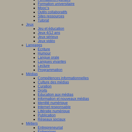
Formation universitaire
Mooc’s
Outils collaboratifs
Sites ressources
Tutorat
Jeux
Jeu et éducation
Jeux 4/12 ans
Jeux sérieux
Jeux vidéo
Langages
Ecriture
Humour
Langue orale
Langues vivantes
Lecture
Programmation
Médias
Compétences informationnelles
Culture des médias
Curation
Droits
Education aux médias
Information et nouveaux médias
Identité numérique
Internet responsable
Littératie numérique
Publication
Réseaux sociaux
Métiers
Entrepreneuriat
Entreprises