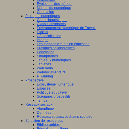
Evolutions des métiers
Métiers du numérique
Orientation
Pratiques numériques
Cartes heuristiques
Classes inversées
Environnement Numérique de Travail
Fablab
Géolocalisation
Images
Les mondes virtuels en éducation
Pratiques collaboratives
Podcasting
Smartphones
Tableaux numériques
Tablettes
Web radio
Webdocumentaire
eTwinning
Prospective
Ecosystème numérique
Espaces
Politique éducative
Scénarios prospectifs
Temps
Réseaux sociaux
Algorithme
Données
Réseaux sociaux et champ scolaire
Sélection de ressources
Bibliographies
Education artistique