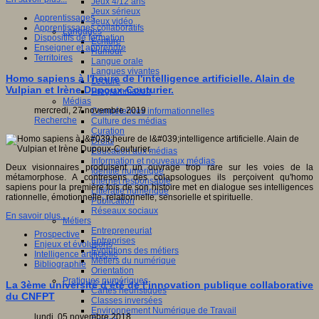
Jeux 4/12 ans
Jeux sérieux
Apprentissages
Jeux vidéo
Apprentissages collaboratifs
Langages
Dispositifs de formation
Ecriture
Enseigner et apprendre
Humour
Territoires
Langue orale
Langues vivantes
Homo sapiens à l'heure de l'intelligence artificielle. Alain de
Lecture
Vulpian et Irène Dupoux-Couturier.
Programmation
Médias
mercredi, 27 novembre 2019
Compétences informationnelles
Recherche
Culture des médias
Curation
Droits
Education aux médias
Information et nouveaux médias
Deux visionnaires produisent un ouvrage trop rare sur les voies de la
Identité numérique
métamorphose. A contresens des colapsologues ils perçoivent qu'homo
Internet responsable
sapiens pour la première fois de son histoire met en dialogue ses intelligences
Littératie numérique
rationnelle, émotionnelle, relationnelle, sensorielle et spirituelle.
Publication
Réseaux sociaux
En savoir plus...
Métiers
Entrepreneuriat
Prospective
Entreprises
Enjeux et évolutions
Evolutions des métiers
Intelligence artificielle
Métiers du numérique
Bibliographie
Orientation
Pratiques numériques
La 3ème université d’été de l’innovation publique collaborative
Cartes heuristiques
du CNFPT
Classes inversées
Environnement Numérique de Travail
lundi, 05 novembre 2018