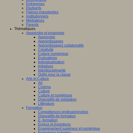
Entreprises
Etudiants
Filières industrielles
Institutionnels
Médiateurs
Parents
Thématiques
Apprendre et enseigner
Apprendre
Apprentissages
Apprentissages collaboratifs
Créativité
Culture numérique
Evaluations
Individualisation
Initiatives
Interdisciplinarité
Outils pour la classe
Arts et Culture
Art
Cinéma
Culture
Culture et numérique
Dispositifs de médiation
Littérature
Formation
Compétences professionnelles
Dispositifs de formation
E- formation
Enjeux et évolutions
Enseignement supérieur et numérique
Formations hybrides