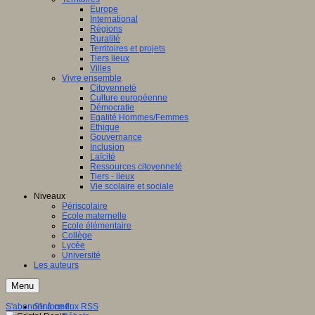
Europe
International
Régions
Ruralité
Territoires et projets
Tiers lieux
Villes
Vivre ensemble
Citoyenneté
Culture européenne
Démocratie
Egalité Hommes/Femmes
Ethique
Gouvernance
Inclusion
Laïcité
Ressources citoyenneté
Tiers - lieux
Vie scolaire et sociale
Niveaux
Périscolaire
Ecole maternelle
Ecole élémentaire
Collège
Lycée
Université
Les auteurs
Menu
S'abonner à ce flux RSS
S'informer