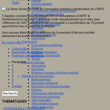
Fablab
Outils
Géolocalisation
Images
Les mondes virtuels en éducation
Pratiques collaboratives
7 équipes coordonnées réunissant 240 co-concepteurs (CNFPT &
Podcasting
Territoriaux)ont organisé 1 université d’été simultanément sur 6 sites avec
Smartphones
l’affluence de 1057 participants qui ont travaillé à l’accélération de 70 projets
Tableaux numériques
ayant donné lieu à autant de prototypes.
Tablettes
Web radio
Vous pouvez télécharger la synthèse de l’université d’été pour profiter
Webdocumentaire
pleinement de toutes les ressources.
eTwinning
Prospective
En savoir plus...
Ecosystème numérique
Espaces
Collectivités
Politique éducative
Dispositifs de formation
Scénarios prospectifs
Pratiques collaboratives
Temps
Précédent
Réseaux sociaux
1
Algorithme
2
Données
3
Réseaux sociaux et champ scolaire
4
Sélection de ressources
5
Bibliographies
6
Education artistique
Suivant
Education environnementale
Histoire
Ressources citoyenneté
Ressources sciences
Sites éducatifs
THEMATIQUES
Sites pédagogiques
Sites ressources
-
APPRENDRE ET ENSEIGNER