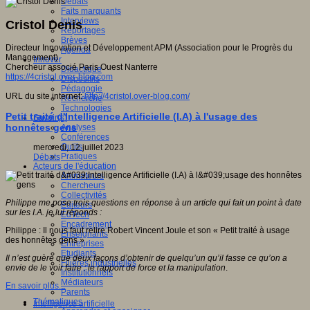
Débats
Faits marquants
Interviews
Cristol Denis
Reportages
Brèves
Directeur Innovation et Développement APM (Association pour le Progrès du
Agenda
Management)
Innover
Chercheur associé Paris Ouest Nanterre
Didactique
https://4cristol.over-blog.com
Dispositifs
Pédagogie
URL du site internet:
http://4cristol.over-blog.com/
Recherche
Technologies
Petit traité d'Intelligence Artificielle (I.A) à l'usage des
Savoir(s)
honnêtes gens
Analyses
Conférences
Outils
mercredi, 12 juillet 2023
Pratiques
Débats
Acteurs de l'éducation
Animateurs
Chercheurs
Collectivités
Philippe me pose trois questions en réponse à un article qui fait un point à date
Editeurs
sur les I.A. je lui réponds :
EdTech
Encadrement
Philippe : Il nous faut relire Robert Vincent Joule et son « Petit traité à usage
Enseignants
des honnêtes gens »
Entreprises
Etudiants
Il n’est guère que deux façons d’obtenir de quelqu’un qu’il fasse ce qu’on a
Filières industrielles
envie de le voir faire : le rapport de force et la manipulation
.
Institutionnels
Médiateurs
En savoir plus...
Parents
Thématiques
Intelligence artificielle