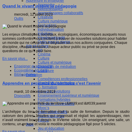
Apprendre et enseigner
Apprendre
Quand le vivant inspire la pédagogie
Apprentissages
Apprentissages collaboratifs
mercredi, 12 juillet 2023
Créativité
Outils
Culture numérique
Evaluations
Individualisation
Initiatives
Les enjeux climatiques, sociétaux, écologiques, économiques auxquels nous
Interdisciplinarité
sommes confrontés nous incitent à trouver de nouvelles solutions pour habiter
Outils pour la classe
un monde qui ne cesse de se dégrader sous nos actions conjuguées. Chaque
Arts et Culture
discipline, chaque territoire, chaque acteur public ou privé se pose des
Art
questions de ce qu’il peut faire.
Cinéma
Culture
En savoir plus...
Culture et numérique
Enseigner et apprendre
Dispositifs de médiation
Ecosystème éducatif
Littérature
Bibliographie
Formation
Compétences professionnelles
Apprendre en proximité du territoire c'est l'avenir
Dispositifs de formation
E- formation
Enjeux et évolutions
mardi, 10 décembre 2019
Enseignement supérieur et numérique
Dispositifs
Formations hybrides
Formation universitaire
Mooc’s
L’archétype du lieu de formation était la salle de formation. Depuis le
studio
Outils collaboratifs
ratiorum
des pères Jésuites qui organisait et réglait les apprentissages, rien
Sites ressources
n’avait vraiment bougé depuis le XVIeme siècle. Un enseignant, une salle, un
Tutorat
contenu, un groupe et voilà le modèle pédagogique figé pour 5 siècles.
Jeux
Jeu et éducation
En savoir plus...