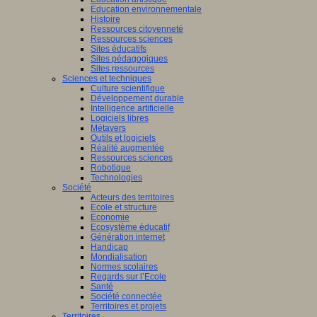
Education environnementale
Histoire
Ressources citoyenneté
Ressources sciences
Sites éducatifs
Sites pédagogiques
Sites ressources
Sciences et techniques
Culture scientifique
Développement durable
Intelligence artificielle
Logiciels libres
Métavers
Outils et logiciels
Réalité augmentée
Ressources sciences
Robotique
Technologies
Société
Acteurs des territoires
Ecole et structure
Economie
Ecosystème éducatif
Génération internet
Handicap
Mondialisation
Normes scolaires
Regards sur l’Ecole
Santé
Société connectée
Territoires et projets
Territoires