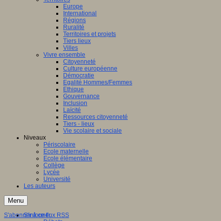
Europe
International
Régions
Ruralité
Territoires et projets
Tiers lieux
Villes
Vivre ensemble
Citoyenneté
Culture européenne
Démocratie
Egalité Hommes/Femmes
Ethique
Gouvernance
Inclusion
Laïcité
Ressources citoyenneté
Tiers - lieux
Vie scolaire et sociale
Niveaux
Périscolaire
Ecole maternelle
Ecole élémentaire
Collège
Lycée
Université
Les auteurs
Menu
S'abonner à ce flux RSS
S'informer