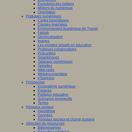
Evolutions des métiers
Métiers du numérique
Orientation
Pratiques numériques
Cartes heuristiques
Classes inversées
Environnement Numérique de Travail
Fablab
Géolocalisation
Images
Les mondes virtuels en éducation
Pratiques collaboratives
Podcasting
Smartphones
Tableaux numériques
Tablettes
Web radio
Webdocumentaire
eTwinning
Prospective
Ecosystème numérique
Espaces
Politique éducative
Scénarios prospectifs
Temps
Réseaux sociaux
Algorithme
Données
Réseaux sociaux et champ scolaire
Sélection de ressources
Bibliographies
Education artistique