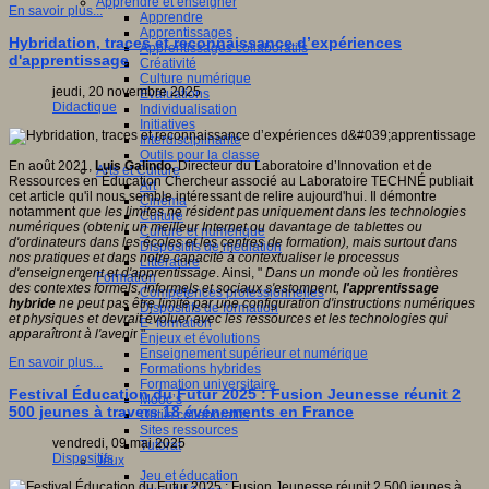
Apprendre et enseigner
En savoir plus...
Apprendre
Apprentissages
Hybridation, traces et reconnaissance d’expériences
Apprentissages collaboratifs
d'apprentissage
Créativité
Culture numérique
jeudi, 20 novembre 2025
Evaluations
Didactique
Individualisation
Initiatives
Interdisciplinarité
Outils pour la classe
En août 2021,
Luis Galindo,
Directeur du Laboratoire d’Innovation et de
Arts et Culture
Ressources en Éducation Chercheur associé au Laboratoire TECHNÉ publiait
Art
cet article qu'il nous semble intéressant de relire aujourd'hui. Il démontre
Cinéma
notamment
que les limites ne résident pas uniquement dans les technologies
Culture
numériques (obtenir un meilleur Internet ou davantage de tablettes ou
Culture et numérique
d'ordinateurs dans les écoles et les centres de formation), mais surtout dans
Dispositifs de médiation
nos pratiques et dans notre capacité à contextualiser le processus
Littérature
d'enseignement et d'apprentissage
. Ainsi, "
Dans un monde où les frontières
Formation
des contextes formels, informels et sociaux s'estompent,
l'apprentissage
Compétences professionnelles
hybride
ne peut pas être limité par une configuration d'instructions numériques
Dispositifs de formation
et physiques et devrait évoluer avec les ressources et les technologies qui
E- formation
apparaîtront à l'aveni
r "
Enjeux et évolutions
Enseignement supérieur et numérique
En savoir plus...
Formations hybrides
Formation universitaire
Festival Éducation du Futur 2025 : Fusion Jeunesse réunit 2
Mooc’s
500 jeunes à travers 18 événements en France
Outils collaboratifs
Sites ressources
vendredi, 09 mai 2025
Tutorat
Dispositifs
Jeux
Jeu et éducation