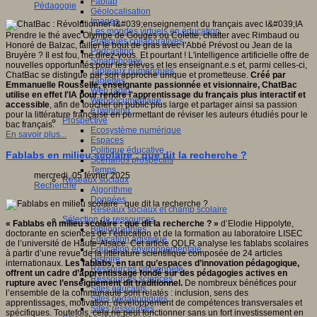
Fablab
Pédagogie
Géolocalisation
Images
Les mondes virtuels en éducation
Prendre le thé avec Olympe de Gouges ou Colette, chatter avec Rimbaud ou
Pratiques collaboratives
Honoré de Balzac, tailler le bout de gras avec l'Abbé Prévost ou Jean de la
Podcasting
Bruyère ? Il est fou, me direz-vous. Et pourtant ! L'intelligence artificielle offre de
Smartphones
nouvelles opportunités pour les élèves et les enseignant.e.s et, parmi celles-ci,
Tableaux numériques
ChatBac se distingue par son approche unique et prometteuse.
Créé par
Tablettes
Emmanuelle Rousselle, enseignante passionnée et visionnaire, ChatBac
Web radio
utilise en effet l'IA pour rendre l'apprentissage du français plus interactif et
Webdocumentaire
accessible
, afin de toucher un public plus large et partager ainsi sa passion
eTwinning
pour la littérature française en permettant de réviser les auteurs étudiés pour le
Prospective
bac français.
Ecosystème numérique
En savoir plus...
Espaces
Politique éducative
Fablabs en milieu scolaire : que dit la recherche ?
Scénarios prospectifs
Temps
mercredi, 05 février 2025
Réseaux sociaux
Recherche
Algorithme
Données
Réseaux sociaux et champ scolaire
Sélection de ressources
« Fablabs en milieu scolaire : que dit la recherche ? »
d’Elodie Hippolyte,
Bibliographies
doctorante en sciences de l’éducation et de la formation au laboratoire LISEC
Education artistique
de l’université de Haute-Alsace. Cet article QDLR analyse les fablabs scolaires
Education environnementale
à partir d’une revue de la littérature scientifique composée de 24 articles
Histoire
internationaux.
Les fablabs, en tant qu’espaces d’innovation pédagogique,
Ressources citoyenneté
offrent un cadre d’apprentissage fondé sur des pédagogies actives en
Ressources sciences
rupture avec l’enseignement dit traditionnel.
De nombreux bénéfices pour
Sites éducatifs
l’ensemble de la communauté sont relatés : inclusion, sens des
Sites pédagogiques
apprentissages, motivation, développement de compétences transversales et
Sites ressources
spécifiques. Toutefois, cela ne peut fonctionner sans un fort investissement en