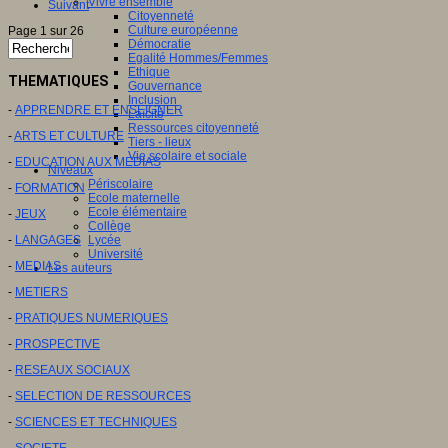
Vivre ensemble
Suivant
Citoyenneté
Culture européenne
Page 1 sur 26
Démocratie
Egalité Hommes/Femmes
Ethique
THEMATIQUES
Gouvernance
Inclusion
-
APPRENDRE ET ENSEIGNER
Laïcité
Ressources citoyenneté
-
ARTS ET CULTURE
Tiers - lieux
Vie scolaire et sociale
-
EDUCATION AUX MEDIAS
Niveaux
Périscolaire
-
FORMATION
Ecole maternelle
Ecole élémentaire
-
JEUX
Collège
-
LANGAGES
Lycée
Université
-
MEDIAS
Les auteurs
-
METIERS
-
PRATIQUES NUMERIQUES
-
PROSPECTIVE
-
RESEAUX SOCIAUX
-
SELECTION DE RESSOURCES
-
SCIENCES ET TECHNIQUES
-
SOCIETE