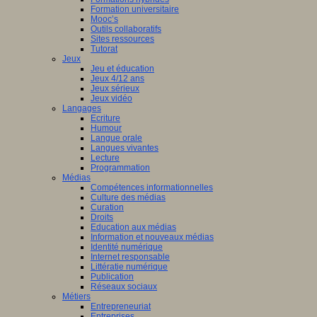
Formation universitaire
Mooc’s
Outils collaboratifs
Sites ressources
Tutorat
Jeux
Jeu et éducation
Jeux 4/12 ans
Jeux sérieux
Jeux vidéo
Langages
Ecriture
Humour
Langue orale
Langues vivantes
Lecture
Programmation
Médias
Compétences informationnelles
Culture des médias
Curation
Droits
Education aux médias
Information et nouveaux médias
Identité numérique
Internet responsable
Littératie numérique
Publication
Réseaux sociaux
Métiers
Entrepreneuriat
Entreprises