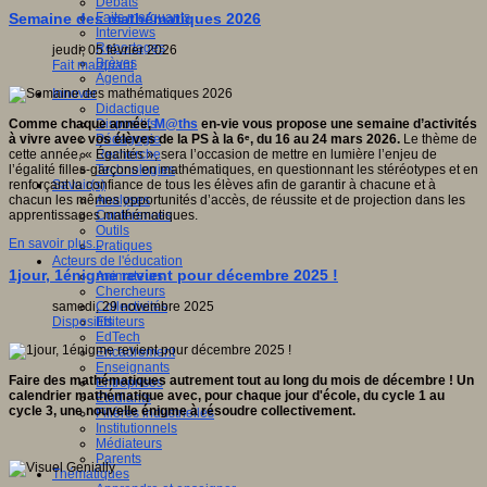
Débats
Faits marquants
Semaine des mathématiques 2026
Interviews
Reportages
jeudi, 05 février 2026
Brèves
Fait marquant
Agenda
Innover
Didactique
Dispositifs
Comme chaque année,
M@ths
en-vie vous propose une semaine d’activités
Pédagogie
à vivre avec vos élèves de la PS à la 6ᵉ, du 16 au 24 mars 2026.
Le thème de
Recherche
cette année, « Égalités », sera l’occasion de mettre en lumière l’enjeu de
Technologies
l’égalité filles-garçons en mathématiques, en questionnant les stéréotypes et en
Savoir(s)
renforçant la confiance de tous les élèves afin de garantir à chacune et à
Analyses
chacun les mêmes opportunités d’accès, de réussite et de projection dans les
Conférences
apprentissages mathématiques.
Outils
En savoir plus...
Pratiques
Acteurs de l'éducation
1jour, 1énigme revient pour décembre 2025 !
Animateurs
Chercheurs
Collectivités
samedi, 29 novembre 2025
Editeurs
Dispositifs
EdTech
Encadrement
Enseignants
Faire des mathématiques autrement tout au long du mois de décembre ! Un
Entreprises
calendrier mathématique avec, pour chaque jour d'école, du cycle 1 au
Etudiants
cycle 3, une nouvelle énigme à résoudre collectivement.
Filières industrielles
Institutionnels
Médiateurs
Parents
Thématiques