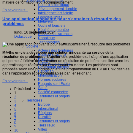
Sciences et techniques
matière de formation et d’accompagnement.
Culture scientifique
Développement durable
En savoir plus...
Intelligence artificielle
Logiciels libres
Une application innovante pour s'entrainer à résoudre des
Métavers
problèmes
Outils et logiciels
Réalité augmentée
lundi, 16 septembre 2024
Ressources sciences
Didactique
Robotique
Technologies
Société
Acteurs des territoires
M@ths en-vie a développé une solution innovante au service de la
Ecole et structure
résolution de problèmes : L’atelier des problèmes.
Il s'agit d'une application
Economie
qui permet à l’élève de s’entraîner en résolution de problèmes en lien avec les
Ecosystème éducatif
apprentissages réalisés par l’enseignant en classe. Les problèmes sont
Génération internet
proposés selon une progression et une programmation du CP au CM2 définies
Handicap
dans l’application et personnalisables par l’enseignant.
Mondialisation
Normes scolaires
En savoir plus...
Regards sur l’Ecole
Santé
Précédent
Société connectée
1
Territoires et projets
2
Territoires
3
Europe
4
International
5
Régions
6
Ruralité
7
Territoires et projets
8
Tiers lieux
9
Villes
10