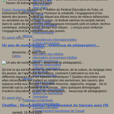
Jeux 4/12 ans
Jeux sérieux
Jeux vidéo
Fusion Jeunesse
organise la 7ᵉ édition du Festival Éducation du Futur, un
Langages
événement national qui met à l’honneur la créativité, l’engagement et les
Ecriture
talents des jeunes. Destiné au départ aux élèves issus de milieux défavorisés
Humour
ou sensibles au décrochage scolaire, ce festival valorise les projets menés
Langue orale
dans le cadre de programmes pédagogiques innovants (arts et culture, techno-
Langues vivantes
numérique, entrepreneuriat, design éco-citoyen…) conçus pour renforcer
Lecture
l’engagement et les compétences des jeunes.
Programmation
Médias
En savoir plus...
Compétences informationnelles
Culture des médias
Un peu de numérique(s)… beaucoup de pédagogie(s)…
Curation
Droits
dimanche, 27 avril 2025
Education aux médias
Editos
Information et nouveaux médias
Identité numérique
Internet responsable
Littératie numérique
Qu’est-ce qui est transformé au plan des valeurs, de la culture, du langage chez
Publication
les jeunes, de l’approche des métiers, comment s’articulent ou non les
Réseaux sociaux
différents espaces dont les espaces numériques ? Quelles rencontres sont-
Métiers
elles nécessaires, qui mettent en relation des personnes, des savoirs, des
Entrepreneuriat
espaces entre eux afin que l’éducation foisonne, rapproche, engage…De la
Entreprises
diversité nait la complexité et la richesse…Voici quelques témoignages
Evolutions des métiers
d’actions éducatives, un peu de numérique(s)… beaucoup de pédagogie(s)…
Métiers du numérique
Orientation
En savoir plus...
Pratiques numériques
Cartes heuristiques
ChatBac : Révolutionner l'enseignement du français avec l'IA
Classes inversées
Environnement Numérique de Travail
samedi, 19 avril 2025