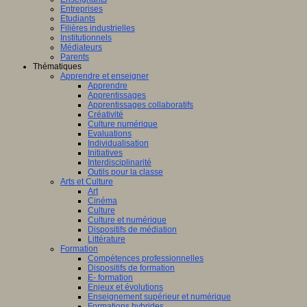
Entreprises
Etudiants
Filières industrielles
Institutionnels
Médiateurs
Parents
Thématiques
Apprendre et enseigner
Apprendre
Apprentissages
Apprentissages collaboratifs
Créativité
Culture numérique
Evaluations
Individualisation
Initiatives
Interdisciplinarité
Outils pour la classe
Arts et Culture
Art
Cinéma
Culture
Culture et numérique
Dispositifs de médiation
Littérature
Formation
Compétences professionnelles
Dispositifs de formation
E- formation
Enjeux et évolutions
Enseignement supérieur et numérique
Formations hybrides