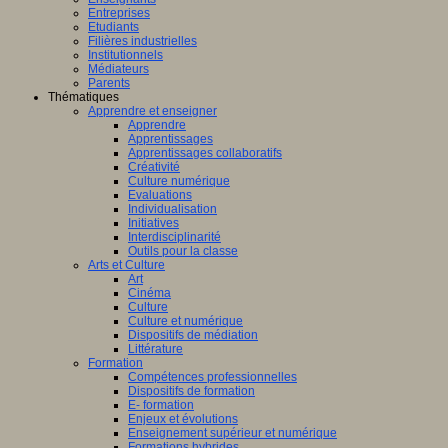
Entreprises
Etudiants
Filières industrielles
Institutionnels
Médiateurs
Parents
Thématiques
Apprendre et enseigner
Apprendre
Apprentissages
Apprentissages collaboratifs
Créativité
Culture numérique
Evaluations
Individualisation
Initiatives
Interdisciplinarité
Outils pour la classe
Arts et Culture
Art
Cinéma
Culture
Culture et numérique
Dispositifs de médiation
Littérature
Formation
Compétences professionnelles
Dispositifs de formation
E- formation
Enjeux et évolutions
Enseignement supérieur et numérique
Formations hybrides