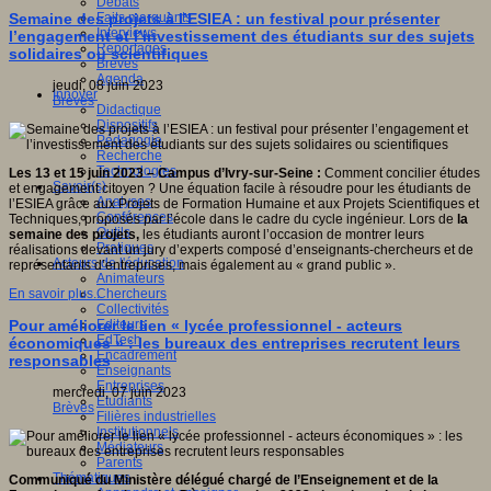
Débats
Faits marquants
Semaine des projets à l’ESIEA : un festival pour présenter
Interviews
l’engagement et l’investissement des étudiants sur des sujets
Reportages
solidaires ou scientifiques
Brèves
Agenda
jeudi, 08 juin 2023
Innover
Brèves
Didactique
Dispositifs
Pédagogie
Recherche
Technologies
Les 13 et 15 juin 2023 – Campus d’Ivry-sur-Seine :
Comment concilier études
Savoir(s)
et engagement citoyen ? Une équation facile à résoudre pour les étudiants de
Analyses
l’ESIEA grâce aux Projets de Formation Humaine et aux Projets Scientifiques et
Conférences
Techniques, proposés par l’école dans le cadre du cycle ingénieur. Lors de
la
Outils
semaine des projets,
les étudiants auront l’occasion de montrer leurs
Pratiques
réalisations devant un jury d’experts composé d’enseignants-chercheurs et de
Acteurs de l'éducation
représentants d’entreprises, mais également au « grand public ».
Animateurs
Chercheurs
En savoir plus...
Collectivités
Editeurs
Pour améliorer le lien « lycée professionnel - acteurs
EdTech
économiques » : les bureaux des entreprises recrutent leurs
Encadrement
responsables
Enseignants
Entreprises
mercredi, 07 juin 2023
Etudiants
Brèves
Filières industrielles
Institutionnels
Médiateurs
Parents
Thématiques
Communiqué du Ministère délégué chargé de l’Enseignement et de la