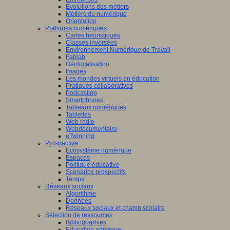
Evolutions des métiers
Métiers du numérique
Orientation
Pratiques numériques
Cartes heuristiques
Classes inversées
Environnement Numérique de Travail
Fablab
Géolocalisation
Images
Les mondes virtuels en éducation
Pratiques collaboratives
Podcasting
Smartphones
Tableaux numériques
Tablettes
Web radio
Webdocumentaire
eTwinning
Prospective
Ecosystème numérique
Espaces
Politique éducative
Scénarios prospectifs
Temps
Réseaux sociaux
Algorithme
Données
Réseaux sociaux et champ scolaire
Sélection de ressources
Bibliographies
Education artistique