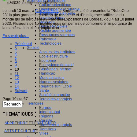
Sciences et techniques
Culture scientifique
Développement durable
Le lundi 13 mars, à
Cap Sciences
à Bordeaux, a été présentée la "RoboCup
Intelligence artificielle
23" la plus grande compétition de robotique et d'Intelligence artificielle du
Logiciels libres
monde qui se déroulera au Parc des Expositions de Bordeaux du 4 au 10 juillet
Métavers
2023. Plusieurs personnalités nous ont permis de comprendre l'importance de
Outils et logiciels
la manifestation et leur implication.
Réalité augmentée
Ressources sciences
En savoir plus...
Robotique
Technologies
Précédent
Société
5
Acteurs des territoires
6
Ecole et structure
7
Economie
8
Ecosystème éducatif
9
Génération internet
10
Handicap
11
Mondialisation
12
Normes scolaires
13
Regards sur l’Ecole
14
Santé
Suivant
Société connectée
Page 10 sur 67
Territoires et projets
Territoires
Europe
International
THEMATIQUES
Régions
Ruralité
-
APPRENDRE ET ENSEIGNER
Territoires et projets
Tiers lieux
-
ARTS ET CULTURE
Villes