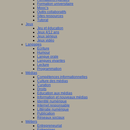
Formation universitaire
Mooc’s
Outils collaboratifs
Sites ressources
Tutorat
Jeux
Jeu et éducation
Jeux 4/12 ans
Jeux sérieux
Jeux vidéo
Langages
Ecriture
Humour
Langue orale
Langues vivantes
Lecture
Programmation
Médias
Compétences informationnelles
Culture des médias
Curation
Droits
Education aux médias
Information et nouveaux médias
Identité numérique
Internet responsable
Littératie numérique
Publication
Réseaux sociaux
Métiers
Entrepreneuriat
Entreprises