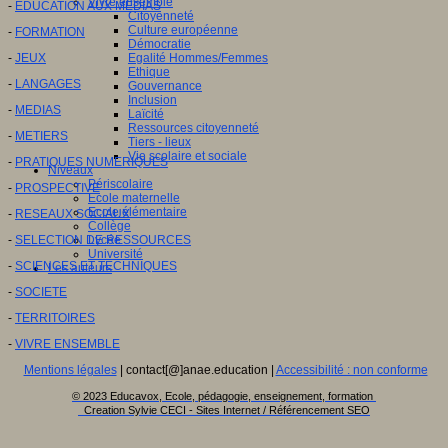
Vivre ensemble
-
EDUCATION AUX MEDIAS
Citoyenneté
Culture européenne
-
FORMATION
Démocratie
-
JEUX
Egalité Hommes/Femmes
Ethique
-
LANGAGES
Gouvernance
Inclusion
-
MEDIAS
Laïcité
Ressources citoyenneté
-
METIERS
Tiers - lieux
Vie scolaire et sociale
-
PRATIQUES NUMERIQUES
Niveaux
Périscolaire
-
PROSPECTIVE
Ecole maternelle
Ecole élémentaire
-
RESEAUX SOCIAUX
Collège
-
SELECTION DE RESSOURCES
Lycée
Université
-
SCIENCES ET TECHNIQUES
Les auteurs
-
SOCIETE
-
TERRITOIRES
-
VIVRE ENSEMBLE
Mentions légales
| contact[@]anae.education |
Accessibilité : non conforme
© 2023 Educavox, Ecole, pédagogie, enseignement, formation
Creation Sylvie CECI - Sites Internet / Référencement SEO