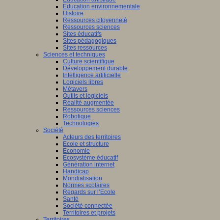
Education environnementale
Histoire
Ressources citoyenneté
Ressources sciences
Sites éducatifs
Sites pédagogiques
Sites ressources
Sciences et techniques
Culture scientifique
Développement durable
Intelligence artificielle
Logiciels libres
Métavers
Outils et logiciels
Réalité augmentée
Ressources sciences
Robotique
Technologies
Société
Acteurs des territoires
Ecole et structure
Economie
Ecosystème éducatif
Génération internet
Handicap
Mondialisation
Normes scolaires
Regards sur l’Ecole
Santé
Société connectée
Territoires et projets
Territoires