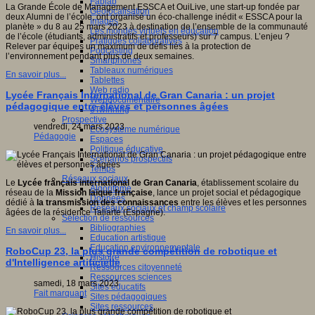
Fablab
La Grande École de Management ESSCA et OuiLive, une start-up fondée par
Géolocalisation
deux Alumni de l’école, ont organisé un éco-challenge inédit « ESSCA pour la
Images
planète » du 8 au 25 mars 2023 à destination de l’ensemble de la communauté
Les mondes virtuels en éducation
de l’école (étudiants, administratifs et professeurs) sur 7 campus. L’enjeu ?
Pratiques collaboratives
Relever par équipes un maximum de défis liés à la protection de
Podcasting
l’environnement pendant plus de deux semaines.
Smartphones
Tableaux numériques
En savoir plus...
Tablettes
Web radio
Lycée Français International de Gran Canaria : un projet
Webdocumentaire
pédagogique entre élèves et personnes âgées
eTwinning
Prospective
vendredi, 24 mars 2023
Ecosystème numérique
Pédagogie
Espaces
Politique éducative
Scénarios prospectifs
Temps
Réseaux sociaux
Le
Lycée français international de Gran Canaria
, établissement scolaire du
Algorithme
réseau de la
Mission laïque française
, lance un projet social et pédagogique
Données
dédié à
la transmission des connaissances
entre les élèves et les personnes
Réseaux sociaux et champ scolaire
âgées de la résidence Taliarte (Espagne).
Sélection de ressources
Bibliographies
En savoir plus...
Education artistique
Education environnementale
RoboCup 23, la plus grande compétition de robotique et
Histoire
d'Intelligence artificielle
Ressources citoyenneté
Ressources sciences
samedi, 18 mars 2023
Sites éducatifs
Fait marquant
Sites pédagogiques
Sites ressources