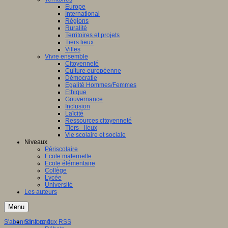
Europe
International
Régions
Ruralité
Territoires et projets
Tiers lieux
Villes
Vivre ensemble
Citoyenneté
Culture européenne
Démocratie
Egalité Hommes/Femmes
Ethique
Gouvernance
Inclusion
Laïcité
Ressources citoyenneté
Tiers - lieux
Vie scolaire et sociale
Niveaux
Périscolaire
Ecole maternelle
Ecole élémentaire
Collège
Lycée
Université
Les auteurs
Menu
S'abonner à ce flux RSS
S'informer