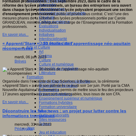
Apprendre et enseigner
Formation professionnels : Dès septembre 2023, dans le cadre de la
Apprendre
réforme des lycées professionnels, un bureau des entreprises sera ouvert
Apprentissages
dans chaque lycée professionnel et lycée polyvalent proposant une section
Apprentissages collaboratifs
d’enseignement professionnel
, public et privés sous contrat. C’est l’une des
Créativité
mesures phares de la réforme des lycées professionnels portée par Carole
Culture numérique
GRANDJEAN, ministre déléguée, en charge de l’Enseignement et la Formation
Evaluations
professionnels.
Individualisation
Initiatives
En savoir plus...
Interdisciplinarité
Outils pour la classe
« Apprenti’Stars » : 30 étoiles de l’apprentissage néo-aquitain
Arts et Culture
récompensées
Art
Cinéma
mardi, 06 juin 2023
Culture
Brèves
Culture et numérique
Dispositifs de médiation
Littérature
Formation
Compétences professionnelles
Organisée dans l’enceinte de Cap Sciences, à Bordeaux, la cérémonie
Dispositifs de formation
«Apprenti’Stars » a livré son palmarès ce jeudi soir 1er juin. Porté par la CMA
E- formation
Nouvelle-Aquitaine, l’événement a permis de mettre sous le feu des projecteurs
Enjeux et évolutions
17 jeunes apprentis aux parcours remarquables, tous issus de son CFA.
Enseignement supérieur et numérique
En savoir plus...
Formations hybrides
Formation universitaire
Déconstruire les fake news : un projet pour lutter contre les
Mooc’s
Outils collaboratifs
informations trompeuses
Sites ressources
Tutorat
mercredi, 31 mai 2023
Jeux
Pédagogie
Jeu et éducation