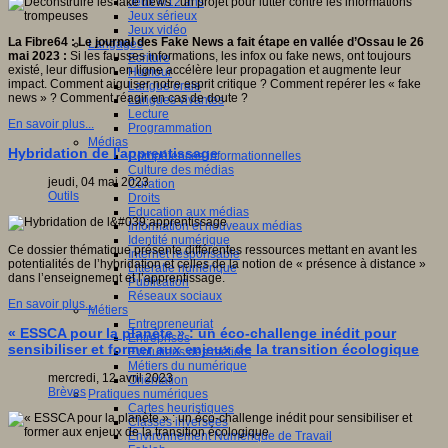
Jeux 4/12 ans
Jeux sérieux
Jeux vidéo
La Fibre64 : Le journal des Fake News a fait étape en vallée d’Ossau le 26
Langages
mai 2023 :
Si les fausses informations, les infox ou fake news, ont toujours
Ecriture
existé, leur diffusion en ligne accélère leur propagation et augmente leur
Humour
impact. Comment aiguiser notre esprit critique ? Comment repérer les « fake
Langue orale
news » ? Comment réagir en cas de doute ?
Langues vivantes
Lecture
En savoir plus...
Programmation
Médias
Hybridation de l'apprentissage
Compétences informationnelles
Culture des médias
jeudi, 04 mai 2023
Curation
Outils
Droits
Education aux médias
Information et nouveaux médias
Identité numérique
Ce dossier thématique présente différentes ressources mettant en avant les
Internet responsable
potentialités de l’hybridation et celles de la notion de « présence à distance »
Littératie numérique
dans l’enseignement et l’apprentissage.
Publication
Réseaux sociaux
En savoir plus...
Métiers
Entrepreneuriat
« ESSCA pour la planète » : un éco-challenge inédit pour
Entreprises
sensibiliser et former aux enjeux de la transition écologique
Evolutions des métiers
Métiers du numérique
mercredi, 12 avril 2023
Orientation
Brèves
Pratiques numériques
Cartes heuristiques
Classes inversées
Environnement Numérique de Travail