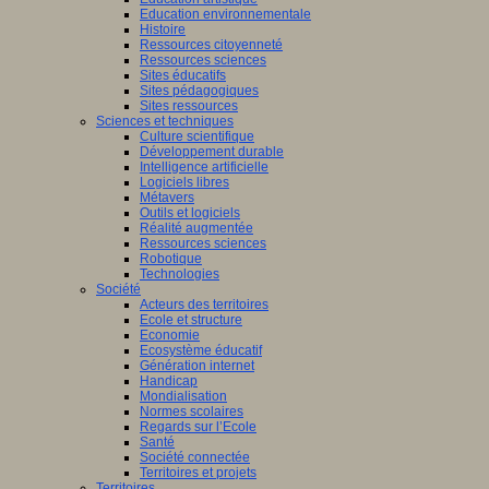
Education environnementale
Histoire
Ressources citoyenneté
Ressources sciences
Sites éducatifs
Sites pédagogiques
Sites ressources
Sciences et techniques
Culture scientifique
Développement durable
Intelligence artificielle
Logiciels libres
Métavers
Outils et logiciels
Réalité augmentée
Ressources sciences
Robotique
Technologies
Société
Acteurs des territoires
Ecole et structure
Economie
Ecosystème éducatif
Génération internet
Handicap
Mondialisation
Normes scolaires
Regards sur l’Ecole
Santé
Société connectée
Territoires et projets
Territoires