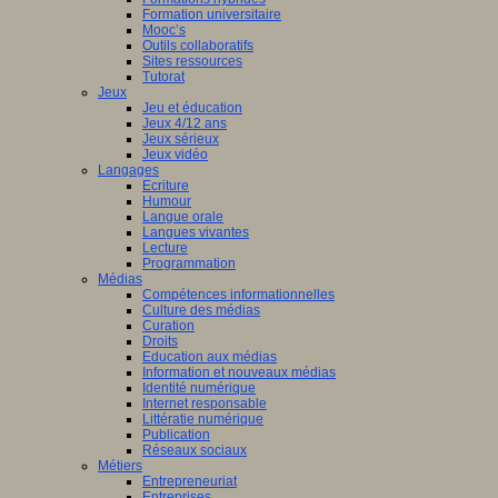
Formation universitaire
Mooc’s
Outils collaboratifs
Sites ressources
Tutorat
Jeux
Jeu et éducation
Jeux 4/12 ans
Jeux sérieux
Jeux vidéo
Langages
Ecriture
Humour
Langue orale
Langues vivantes
Lecture
Programmation
Médias
Compétences informationnelles
Culture des médias
Curation
Droits
Education aux médias
Information et nouveaux médias
Identité numérique
Internet responsable
Littératie numérique
Publication
Réseaux sociaux
Métiers
Entrepreneuriat
Entreprises