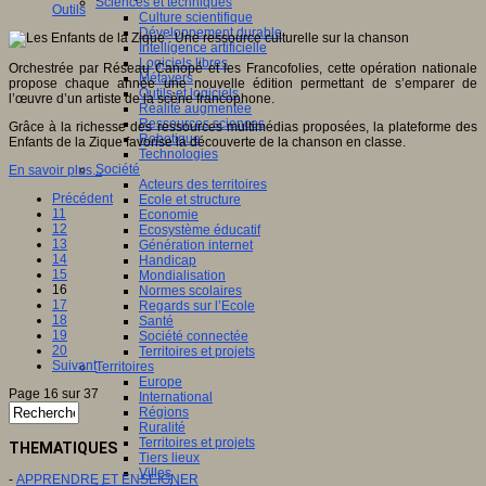
Sciences et techniques
Outils
Culture scientifique
Développement durable
Intelligence artificielle
Logiciels libres
Orchestrée par Réseau Canopé et les Francofolies, cette opération nationale
Métavers
propose chaque année une nouvelle édition permettant de s’emparer de
Outils et logiciels
l’œuvre d’un artiste de la scène francophone.
Réalité augmentée
Ressources sciences
Grâce à la richesse des ressources multimédias proposées, la plateforme des
Robotique
Enfants de la Zique favorise la découverte de la chanson en classe.
Technologies
Société
En savoir plus...
Acteurs des territoires
Précédent
Ecole et structure
11
Economie
12
Ecosystème éducatif
13
Génération internet
14
Handicap
15
Mondialisation
16
Normes scolaires
17
Regards sur l’Ecole
18
Santé
19
Société connectée
20
Territoires et projets
Suivant
Territoires
Europe
Page 16 sur 37
International
Régions
Ruralité
Territoires et projets
THEMATIQUES
Tiers lieux
Villes
-
APPRENDRE ET ENSEIGNER