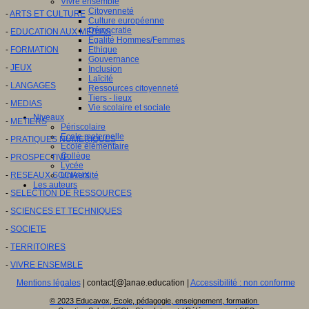
Vivre ensemble
Citoyenneté
-
ARTS ET CULTURE
Culture européenne
Démocratie
-
EDUCATION AUX MEDIAS
Egalité Hommes/Femmes
-
FORMATION
Ethique
Gouvernance
-
JEUX
Inclusion
Laïcité
-
LANGAGES
Ressources citoyenneté
Tiers - lieux
-
MEDIAS
Vie scolaire et sociale
Niveaux
-
METIERS
Périscolaire
Ecole maternelle
-
PRATIQUES NUMERIQUES
Ecole élémentaire
Collège
-
PROSPECTIVE
Lycée
-
RESEAUX SOCIAUX
Université
Les auteurs
-
SELECTION DE RESSOURCES
-
SCIENCES ET TECHNIQUES
-
SOCIETE
-
TERRITOIRES
-
VIVRE ENSEMBLE
Mentions légales
| contact[@]anae.education |
Accessibilité : non conforme
© 2023 Educavox, Ecole, pédagogie, enseignement, formation