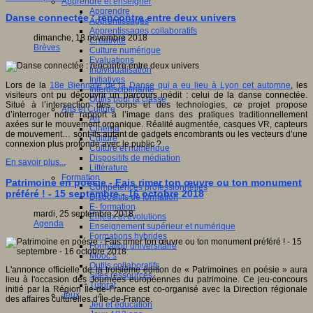
Apprendre et enseigner
Apprendre
Danse connectée : rencontre entre deux univers
Apprentissages
Apprentissages collaboratifs
dimanche, 18 novembre 2018
Créativité
Brèves
Culture numérique
Evaluations
Individualisation
Initiatives
Lors de la
18e Biennale de la Danse qui a eu lieu à Lyon cet automne
, les
Interdisciplinarité
visiteurs ont pu découvrir un parcours inédit : celui de la danse connectée.
Outils pour la classe
Situé à l’intersection des corps et des technologies, ce projet propose
Arts et Culture
d’interroger notre rapport à l’image dans des pratiques traditionnellement
Art
axées sur le mouvement organique. Réalité augmentée, casques VR, capteurs
Cinéma
de mouvement… sont-ils autant de gadgets encombrants ou les vecteurs d’une
Culture
connexion plus profonde avec le public ?
Culture et numérique
Dispositifs de médiation
En savoir plus...
Littérature
Formation
Patrimoine en poésie - Fais rimer ton œuvre ou ton monument
Compétences professionnelles
préféré ! - 15 septembre - 16 octobre 2018
Dispositifs de formation
E- formation
mardi, 25 septembre 2018
Enjeux et évolutions
Agenda
Enseignement supérieur et numérique
Formations hybrides
Formation universitaire
Mooc’s
Outils collaboratifs
L'annonce officielle de la troisième édition de « Patrimoines en poésie » aura
Sites ressources
lieu à l'occasion des Journées européennes du patrimoine. Ce jeu-concours
Tutorat
initié par la Région Île-de-France est co-organisé avec la Direction régionale
Jeux
des affaires culturelles d'Île-de-France.
Jeu et éducation