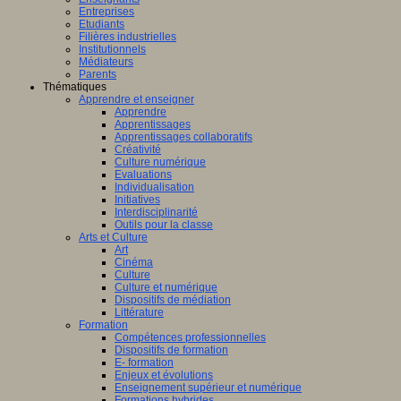
Entreprises
Etudiants
Filières industrielles
Institutionnels
Médiateurs
Parents
Thématiques
Apprendre et enseigner
Apprendre
Apprentissages
Apprentissages collaboratifs
Créativité
Culture numérique
Evaluations
Individualisation
Initiatives
Interdisciplinarité
Outils pour la classe
Arts et Culture
Art
Cinéma
Culture
Culture et numérique
Dispositifs de médiation
Littérature
Formation
Compétences professionnelles
Dispositifs de formation
E- formation
Enjeux et évolutions
Enseignement supérieur et numérique
Formations hybrides