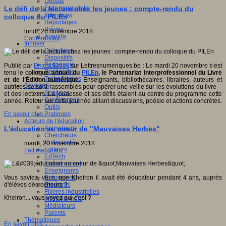
Débats
Faits marquants
Le défi de la lecture chez les jeunes : compte-rendu du
Interviews
colloque du PILEn
Reportages
Brèves
lundi, 26 novembre 2018
Agenda
Conférences
Innover
Didactique
Dispositifs
Pédagogie
Publié par
Emma Kraak
sur Lettresnumeriques.be : Le mardi 20 novembre s’est
Recherche
tenu le c
olloque annuel du
PILEn
, le Partenariat Interprofessionnel du Livre
Technologies
et de l’Édition numérique
. Enseignants, bibliothécaires, libraires, auteurs et
Savoir(s)
autrices se sont rassemblés pour opérer une veille sur les évolutions du livre –
Analyses
et des lecteurs. La jeunesse et ses défis étaient au centre du programme cette
Conférences
année. Retour sur cette journée alliant discussions, poésie et actions concrètes.
Outils
Pratiques
En savoir plus...
Acteurs de l'éducation
Animateurs
L'éducation au coeur de "Mauvaises Herbes"
Chercheurs
Collectivités
mardi, 20 novembre 2018
Editeurs
Fait marquant
EdTech
Encadrement
Enseignants
Entreprises
Vous saviez, vous, que Kheiron il avait été éducateur pendant 4 ans, auprès
Etudiants
d'élèves décrocheurs ?
Filières industrielles
Kheiron... vous voyez qui c'est ?
Institutionnels
Médiateurs
Parents
Thématiques
En savoir plus...