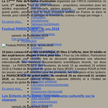
Fablab
ème
La 17
Fête du cinéma d’animation
organisée par l’AFCA commence ce
Géolocalisation
er
lundi,
1
octobre
. Plus de 1000 initiatives - projections, rencontres avec les
Images
artistes, expositions, ciné-concerts, ateliers gratuits… - seront proposées au
Les mondes virtuels en éducation
grand public, pendant tout le mois d’octobre partout en France et dans le
Pratiques collaboratives
monde, pour célébrer et partager la richesse du cinéma « image par image ».
Podcasting
Smartphones
En savoir plus...
Tableaux numériques
Tablettes
Festival PARISCIENCE : le cru 2018
Web radio
Webdocumentaire
samedi, 08 septembre 2018
eTwinning
Fait marquant
Prospective
Ecosystème numérique
Espaces
Politique éducative
10 jours consacrés au film scientifique, 85 films à l’affiche, dont 30 inédits et
Scénarios prospectifs
des expériences uniques à vivre, pour tous !
Pour sa 14e édition, Pariscience
Temps
vous propose une nouvelle fois de découvrir gratuitement une sélection
Réseaux sociaux
internationale des meilleurs documentaires scientifiques récents, sur deux
Algorithme
temps : Le PARISCIENCE des scolaires, du lundi 15 au vendredi 19 octobre
Données
2018 à l’Institut de physique du globe de Paris (IPGP). Construit POUR et PAR
Réseaux sociaux et champ scolaire
les jeunes avec une sélection pour les primaires, les collégiens et les lycéens.
Sélection de ressources
Le PARISCIENCE du grand public, du vendredi 26 au mercredi 31 octobre
Bibliographies
2018
, au Muséum national d’Histoire naturelle (MNHN) et à l’Institut de
Education artistique
physique du globe de Paris.
Education environnementale
Histoire
En savoir plus...
Ressources citoyenneté
Ressources sciences
Les Enfants de la Zique : Une ressource culturelle sur la
Sites éducatifs
chanson
Sites pédagogiques
Sites ressources
samedi, 08 septembre 2018