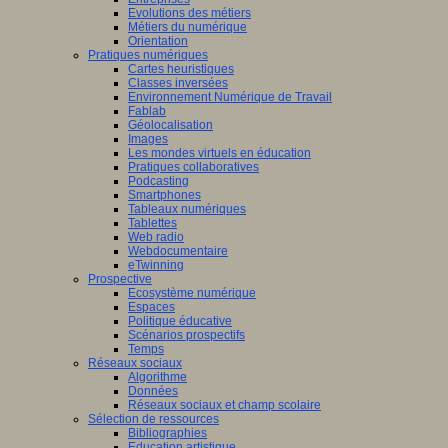
Evolutions des métiers
Métiers du numérique
Orientation
Pratiques numériques
Cartes heuristiques
Classes inversées
Environnement Numérique de Travail
Fablab
Géolocalisation
Images
Les mondes virtuels en éducation
Pratiques collaboratives
Podcasting
Smartphones
Tableaux numériques
Tablettes
Web radio
Webdocumentaire
eTwinning
Prospective
Ecosystème numérique
Espaces
Politique éducative
Scénarios prospectifs
Temps
Réseaux sociaux
Algorithme
Données
Réseaux sociaux et champ scolaire
Sélection de ressources
Bibliographies
Education artistique