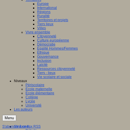
Europe
International
Régions
Ruralité
Territoires et projets
Tiers lieux
Villes
Vivre ensemble
Citoyenneté
Culture européenne
Démocratie
Egalité Hommes/Femmes
Ethique
Gouvernance
Inclusion
Laïcité
Ressources citoyenneté
Tiers - lieux
Vie scolaire et sociale
Niveaux
Périscolaire
Ecole maternelle
Ecole élémentaire
Collège
Lycée
Université
Les auteurs
Menu
S'abonner à ce flux RSS
S'informer