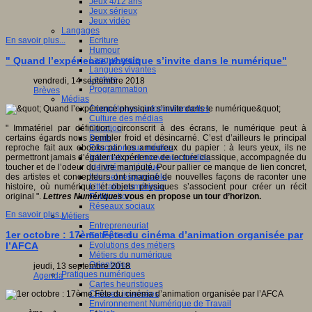
Jeux 4/12 ans
Jeux sérieux
Jeux vidéo
Langages
Ecriture
En savoir plus...
Humour
Langue orale
" Quand l’expérience physique s’invite dans le numérique"
Langues vivantes
Lecture
vendredi, 14 septembre 2018
Programmation
Brèves
Médias
Compétences informationnelles
Culture des médias
Curation
" Immatériel par définition, circonscrit à des écrans, le numérique peut à
Droits
certains égards nous sembler froid et désincarné. C’est d’ailleurs le principal
Education aux médias
reproche fait aux ebooks par les amoureux du papier : à leurs yeux, ils ne
Information et nouveaux médias
permettront jamais d’égaler l’expérience de lecture classique, accompagnée du
Identité numérique
toucher et de l’odeur du livre manipulé. Pour pallier ce manque de lien concret,
Internet responsable
des artistes et concepteurs ont imaginé de nouvelles façons de raconter une
Littératie numérique
histoire, où numérique et objets physiques s’associent pour créer un récit
Publication
original ".
Lettres Numériques
vous en propose un tour d’horizon.
Réseaux sociaux
En savoir plus...
Métiers
Entrepreneuriat
1er octobre : 17ème Fête du cinéma d’animation organisée par
Entreprises
Evolutions des métiers
l’AFCA
Métiers du numérique
Orientation
jeudi, 13 septembre 2018
Pratiques numériques
Agenda
Cartes heuristiques
Classes inversées
Environnement Numérique de Travail