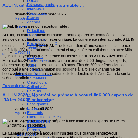
Débats
gnition,
Faits marquants
ALL IN, un carrefour incontournable …
e
Interviews
,
Reportages
dimanche, 28 septembre 2025
Brèves
e).
Reportages
Agenda
Innover
Didactique
Dispositifs
ALL IN, un carrefour incontournable …pour explorer les avancées de l’IA au
Pédagogie
service de la transformation
économique.
La conférence internationale,
ALL IN
Recherche
[i]
est une initiative de
SCALE AI.
, pôle canadien d'innovation en intelligence
Technologies
artificielle (IA) reconnu mondialement et organisée en collaboration avec
Mila
Savoir(s)
tes
[ii]
, Institut québécois d'intelligence artificielle. L’édition
ALL IN 2025
, tenu à
Analyses
e,
Montréal les 24 et 25 septembre, a réuni près de 6 500 dirigeants, experts,
Conférences
olaire
chercheurs et innovateurs issus de 40 pays. Plus de 200 conférenciers ont
Outils
contribué à une programmation qui souligne à la fois le dynamisme de
Pratiques
que,
l’écosystème d’innovation canadien et le leadership de l’IA du Canada sur la
Acteurs de l'éducation
scène mondiale.
Animateurs
,
Chercheurs
En savoir plus...
Collectivités
a
Editeurs
ALL IN 2025 : Montréal se prépare à accueillir 6 000 experts de
EdTech
l’IA les 24&25 septembre
Encadrement
Enseignants
Entreprises
vendredi, 29 août 2025
.
Etudiants
Agenda
Filières industrielles
Institutionnels
Médiateurs
Parents
s
Le Canada s’apprête à accueillir l’un des plus grands rendez-vous
Thématiques
mondiaux consacrés à l’intelligence artificielle.
Les 24 et 25 septembre, le