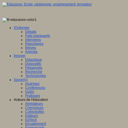
ence
tionale,
tique
S'informer
Débats
ve
Faits marquants
Interviews
E
ence
Reportages
Brèves
eur
Agenda
Innover
Didactique
en
mé
e,
Dispositifs
ation
Pédagogie
Recherche
gence
Technologies
lle
it
Savoir(s)
Analyses
u
Conférences
lement
Outils
Pratiques
sée
Acteurs de l'éducation
ntement
Animateurs
ration
Chercheurs
e
Collectivités
Editeurs
che
EdTech
Encadrement
ion
ois
Enseignants