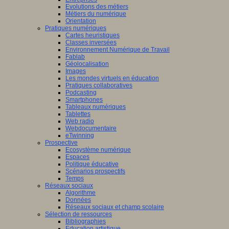
Evolutions des métiers
Métiers du numérique
Orientation
tissage
Pratiques numériques
Cartes heuristiques
mance,
/www.scaleai.ca/fr/
Classes inversées
Environnement Numérique de Travail
Fablab
ctives
Géolocalisation
Images
Les mondes virtuels en éducation
Pratiques collaboratives
Podcasting
eurs
Smartphones
/mila.quebec/fr
Tableaux numériques
que
Tablettes
naires,
Web radio
didactique,
Webdocumentaire
eTwinning
pédagogie
Prospective
Ecosystème numérique
Espaces
ciences
Politique éducative
Scénarios prospectifs
tion
Temps
Réseaux sociaux
iner
Algorithme
Données
ons
Réseaux sociaux et champ scolaire
Sélection de ressources
Bibliographies
Education artistique