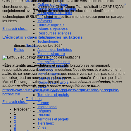
Sciences et techniques
C’est peut-être ce titre énigmatique qui m’a attiré vers la conférence du
Culture scientifique
[i]
chercheur de grande renommée, Chin-Chung Tsai, qu’offrait le CEAP UQAM
Développement durable
conjointement avec l'Équipe de recherche en éducation scientifique et
Intelligence artificielle
[ii]
technologique (EREST
) et qui m’a suffisamment intéressé pour en partager
Logiciels libres
les idées.
Métavers
Outils et logiciels
En savoir plus...
Réalité augmentée
Ressources sciences
L'éducation dans le choc des mutations
Robotique
Technologies
dimanche, 01 septembre 2024
Société
Editos
Acteurs des territoires
Ecole et structure
Economie
Ecosystème éducatif
«
Être attentifs aux évolutions et réactifs
lorsqu’on est enseignant,
Génération internet
responsable associatif, politique, médiateur. Nous devons être absolument
Handicap
maître
de ce nouveau monde, car ce que nous vivons ce n’est pas seulement
Mondialisation
une crise, c’est un nouveau monde «
ouvert et créatif
». C’est ce que disait
Normes scolaires
Marcel Desvergne exhortant les politiques
tous niveaux confondus, à, non
Regards sur l’Ecole
seulement s’investir, mais à rendre perceptible notre futur
.
Santé
https://www.educavox.fr/alaune/marcel-desvergne-rendre-perceptible-
Société connectée
notre-futur
Territoires et projets
Territoires
En savoir plus...
Europe
International
Précédent
Régions
1
Ruralité
2
Territoires et projets
3
Tiers lieux
4
Villes
5