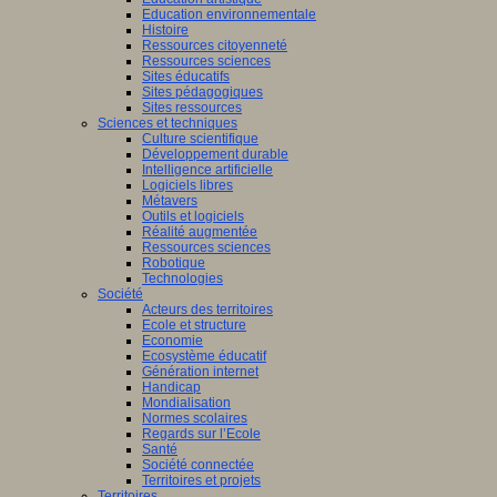
Education environnementale
Histoire
Ressources citoyenneté
ants
Ressources sciences
nent
Sites éducatifs
Sites pédagogiques
sus
Sites ressources
entissage)
Sciences et techniques
Culture scientifique
ment
Développement durable
Intelligence artificielle
Logiciels libres
Métavers
Outils et logiciels
tissage).
Réalité augmentée
Ressources sciences
Robotique
Technologies
Société
Acteurs des territoires
dre,
Ecole et structure
Economie
Ecosystème éducatif
Génération internet
eurs
Handicap
Mondialisation
Normes scolaires
Regards sur l’Ecole
tion,
Santé
Société connectée
Territoires et projets
Territoires