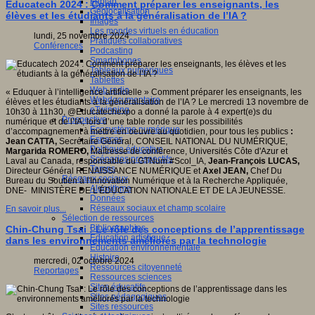
Fablab
Educatech 2024 : Comment préparer les enseignants, les
Géolocalisation
élèves et les étudiants à la généralisation de l’IA ?
Images
es,
Les mondes virtuels en éducation
s
lundi, 25 novembre 2024
Pratiques collaboratives
Conférences
Podcasting
.
Smartphones
/erest.uqam.ca/a-
Tableaux numériques
/
Tablettes
Web radio
« Eduquer à l’intelligence artificielle » Comment préparer les enseignants, les
Webdocumentaire
élèves et les étudiants à la généralisation de l’IA ? Le mercredi 13 novembre de
eTwinning
10h30 à 11h30, @Educatechexpo a donné la parole à 4 expert(e)s du
Prospective
numérique et de l’IA, lors d’une table ronde sur les possibilités
Ecosystème numérique
d’accompagnement à mettre en oeuvre au quotidien, pour tous les publics
:
Espaces
Jean CATTA,
Secrétaire Général, CONSEIL NATIONAL DU NUMÉRIQUE,
Politique éducative
Margarida ROMERO,
Maîtresse de conférence, Universités Côte d'Azur et
Scénarios prospectifs
Laval au Canada, responsable du GTNum #Scol_IA,
Jean-François LUCAS,
Temps
Directeur Général RENAISSANCE NUMÉRIQUE et
Axel JEAN,
Chef Du
Réseaux sociaux
Bureau du Soutien à l'Innovation Numérique et à la Recherche Appliquée,
Algorithme
DNE- MINISTÈRE DE L'ÉDUCATION NATIONALE ET DE LA JEUNESSE.
Données
Réseaux sociaux et champ scolaire
En savoir plus...
Sélection de ressources
Bibliographies
Chin-Chung Tsai : Le rôle des conceptions de l’apprentissage
Education artistique
dans les environnements améliorés par la technologie
Education environnementale
Histoire
mercredi, 02 octobre 2024
Ressources citoyenneté
Reportages
Ressources sciences
Sites éducatifs
Sites pédagogiques
Sites ressources