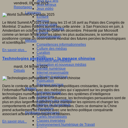
Jeux 4/12 ans
vendredi, 09 mai 2025
Jeux sérieux
Reportages
Jeux vidéo
sité
Langages
Ecriture
c
Humour
Le World Summit AI 2025 s’est tenu les 15 et 16 avril au Palais des Congrès de
Langue orale
al
Montréal. D’autres éditions auront lieu cette année : à San Francisco en juin, à
Langues vivantes
),
Amsterdam en octobre, puis au Qatar en décembre. Présenté par Microsoft
Lecture
comme un terrain fertile pour les idées les plus audacieuses, le sommet se
Programmation
positionne comme un observatoire mondial des futures percées technologiques
Médias
ique
et scientifiques.
Compétences informationnelles
ent
Culture des médias
if
En savoir plus...
Curation
Droits
Technologies persuasives : la menace chinoise
Education aux médias
Information et nouveaux médias
mardi, 04 février 2025
Identité numérique
Débats
Internet responsable
ves
Littératie numérique
Publication
ches
Réseaux sociaux
ntes
Dans le contexte actuel de tensions géopolitiques croissantes, la guerre de
Métiers
l’information fait rage avec des méthodes qui s’appuient sur les progrès des
Entrepreneuriat
technologies numériques et les avancées des systèmes d’intelligence
Entreprises
ne
artificielle. Dans cette course à l’influence, les technologies persuasives sont de
Evolutions des métiers
plus en plus largement utilisées pour manipuler les opinions et changer les
Métiers du numérique
comportements et infléchir les choix politiques. Dans ce domaine la Chine
Orientation
res,
prend actuellement de l’avance avec une techno-politique conquérante
Pratiques numériques
tions,
associant acteurs économiques et militaires.
Cartes heuristiques
ires
Classes inversées
En savoir plus...
Environnement Numérique de Travail
ntions