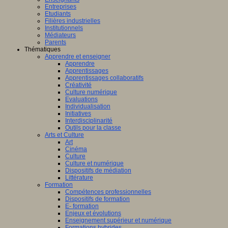
fique
ligence
Entreprises
lle.
Etudiants
logique
on
Filières industrielles
T
Institutionnels
Médiateurs
Parents
Thématiques
Apprendre et enseigner
al
Apprendre
Apprentissages
amment
Apprentissages collaboratifs
sé
Créativité
Culture numérique
bre,
Evaluations
er
Individualisation
Initiatives
Interdisciplinarité
Outils pour la classe
Arts et Culture
Art
nts,
Cinéma
AP
,
Culture
(Centre
eurs
Culture et numérique
e
Dispositifs de médiation
teurs
Littérature
ntissage
Formation
Compétences professionnelles
Dispositifs de formation
mance)
E- formation
Enjeux et évolutions
Enseignement supérieur et numérique
Formations hybrides