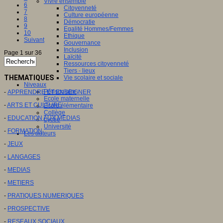
Vivre ensemble
6
Citoyenneté
7
Culture européenne
8
Démocratie
9
Egalité Hommes/Femmes
10
Ethique
Suivant
Gouvernance
Inclusion
Page 1 sur 36
Laïcité
Ressources citoyenneté
Tiers - lieux
THEMATIQUES
Vie scolaire et sociale
Niveaux
Périscolaire
-
APPRENDRE ET ENSEIGNER
Ecole maternelle
-
ARTS ET CULTURE
Ecole élémentaire
Collège
-
EDUCATION AUX MEDIAS
Lycée
Université
-
FORMATION
Les auteurs
-
JEUX
-
LANGAGES
-
MEDIAS
-
METIERS
-
PRATIQUES NUMERIQUES
-
PROSPECTIVE
-
RESEAUX SOCIAUX