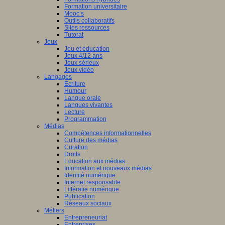
nciers
Formation universitaire
che
Mooc’s
ué
Outils collaboratifs
pe
Sites ressources
Tutorat
mmation
Jeux
Jeu et éducation
es
ne
Jeux 4/12 ans
eur.e.s
Jeux sérieux
Jeux vidéo
t.e.s
Langages
ur.e.s
Ecriture
isme
Humour
es
Langue orale
st
è
me
Langues vivantes
tion.
ation
Lecture
en
Programmation
s
Médias
Compétences informationnelles
che
ship
Culture des médias
Curation
es
Droits
Education aux médias
a
Information et nouveaux médias
lent
Identité numérique
airement
Internet responsable
Littératie numérique
le.
Publication
Réseaux sociaux
Métiers
aux
Entrepreneuriat
Entreprises