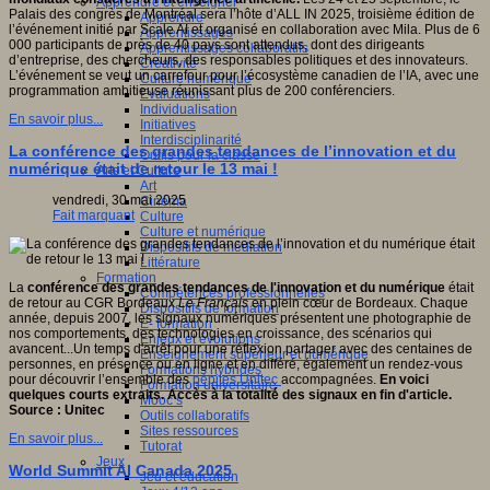
Apprendre et enseigner
Palais des congrès de Montréal sera l’hôte d’ALL IN 2025, troisième édition de
Apprendre
ctive
l’événement initié par Scale AI et organisé en collaboration avec Mila. Plus de 6
Apprentissages
ve,
000 participants de près de 40 pays sont attendus, dont des dirigeants
Apprentissages collaboratifs
ientifique,
d’entreprise, des chercheurs, des responsables politiques et des innovateurs.
Créativité
que,
L’événement se veut un carrefour pour l’écosystème canadien de l’IA, avec une
Culture numérique
pédagogique,
programmation ambitieuse réunissant plus de 200 conférenciers.
Evaluations
gnitive,
Individualisation
ophique
En savoir plus...
Initiatives
Interdisciplinarité
que.
La conférence des grandes tendances de l’innovation et du
Outils pour la classe
numérique était de retour le 13 mai !
Arts et Culture
Art
ipe
vendredi, 30 mai 2025
Cinéma
Fait marquant
Culture
che
Culture et numérique
Dispositifs de médiation
ion
Littérature
fique
Formation
La
conférence des grandes tendances de l'innovation et du numérique
était
Compétences professionnelles
logique
de retour au CGR Bordeaux
Le Français
en plein cœur de Bordeaux. Chaque
Dispositifs de formation
T)
année, depuis 2007, les signaux numériques présentent une photographie de
E- formation
nos comportements, des technologies en croissance, des scénarios qui
Enjeux et évolutions
avancent...Un temps d'arrêt pour une réflexion partager avec des centaines de
Enseignement supérieur et numérique
pement
personnes, en présence ou en ligne et en différé, également un rendez-vous
Formations hybrides
pour découvrir l’ensemble des
pépites Unitec
accompagnées.
En voici
Formation universitaire
eurs
quelques courts extraits. Accès à la totalité des signaux en fin d'article.
Mooc’s
ionnels
Source : Unitec
Outils collaboratifs
Sites ressources
ants
En savoir plus...
Tutorat
Jeux
World Summit AI Canada 2025
Jeu et éducation
urs.