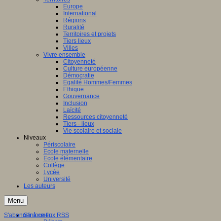
Europe
ation
International
Régions
aux
Ruralité
Territoires et projets
ntissage,
Tiers lieux
Villes
Vivre ensemble
ques
Citoyenneté
Culture européenne
Démocratie
Egalité Hommes/Femmes
Ethique
Gouvernance
nent
Inclusion
Laïcité
Ressources citoyenneté
entissage
Tiers - lieux
inaires
Vie scolaire et sociale
Niveaux
le
Périscolaire
Ecole maternelle
s,
Ecole élémentaire
Collège
es
Lycée
Université
tion
Les auteurs
ne)
Menu
ersaux
gulation,
S'abonner à ce flux RSS
S'informer
nement,