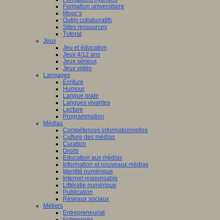
Formation universitaire
Mooc’s
Outils collaboratifs
Sites ressources
Tutorat
Jeux
Jeu et éducation
Jeux 4/12 ans
Jeux sérieux
Jeux vidéo
Langages
Ecriture
Humour
Langue orale
Langues vivantes
Lecture
Programmation
Médias
Compétences informationnelles
Culture des médias
Curation
Droits
Education aux médias
Information et nouveaux médias
Identité numérique
Internet responsable
Littératie numérique
Publication
Réseaux sociaux
Métiers
Entrepreneuriat
Entreprises