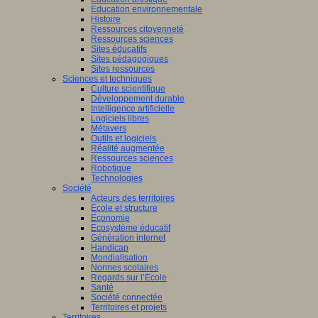
Education environnementale
Histoire
Ressources citoyenneté
Ressources sciences
Sites éducatifs
Sites pédagogiques
Sites ressources
Sciences et techniques
Culture scientifique
Développement durable
Intelligence artificielle
Logiciels libres
Métavers
Outils et logiciels
Réalité augmentée
Ressources sciences
Robotique
Technologies
Société
Acteurs des territoires
Ecole et structure
Economie
Ecosystème éducatif
Génération internet
Handicap
Mondialisation
Normes scolaires
Regards sur l’Ecole
Santé
Société connectée
Territoires et projets
Territoires