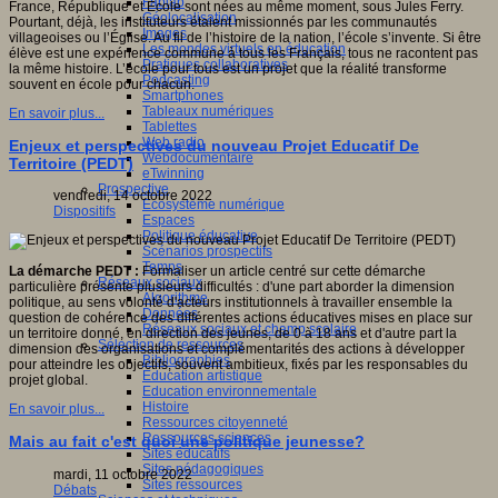
Fablab
France, République et École sont nées au même moment, sous Jules Ferry.
Géolocalisation
Pourtant, déjà, les instituteurs étaient missionnés par les communautés
Images
villageoises ou l’Église. Au fil de l’histoire de la nation, l’école s’invente. Si être
Les mondes virtuels en éducation
élève est une expérience commune à tous les Français, tous ne racontent pas
Pratiques collaboratives
la même histoire. L’école pour tous est un projet que la réalité transforme
Podcasting
souvent en école pour chacun.
Smartphones
Tableaux numériques
En savoir plus...
Tablettes
Web radio
Enjeux et perspectives du nouveau Projet Educatif De
Webdocumentaire
Territoire (PEDT)
eTwinning
Prospective
vendredi, 14 octobre 2022
Ecosystème numérique
Dispositifs
Espaces
Politique éducative
Scénarios prospectifs
Temps
La démarche PEDT :
Formaliser un article centré sur cette démarche
Réseaux sociaux
particulière présente plusieurs difficultés : d'une part aborder la dimension
Algorithme
politique, au sens volonté d'acteurs institutionnels à travailler ensemble la
Données
question de cohérence des différentes actions éducatives mises en place sur
Réseaux sociaux et champ scolaire
un territoire donné, en direction des jeunes, de 0 à 18 ans et d'autre part la
Sélection de ressources
dimension des organisations et complémentarités des actions à développer
Bibliographies
pour atteindre les objectifs, souvent ambitieux, fixés par les responsables du
Education artistique
projet global.
Education environnementale
Histoire
En savoir plus...
Ressources citoyenneté
Ressources sciences
Mais au fait c'est quoi une politique jeunesse?
Sites éducatifs
Sites pédagogiques
mardi, 11 octobre 2022
Sites ressources
Débats