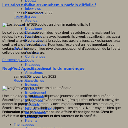
Débats
Faits marquants
Les ados et l'école : un chemin parfois difficile !
Interviews
Reportages
lundi, 07 novembre 2022
Brèves
Chronique
Agenda
Innover
Didactique
Dispositifs
Le collège puis le lycée sont des lieux dont les adolescents maîtrisent les
Pédagogie
règles. Ils y trouvent des pairs avec lesquels ils vivent, travaillent, mais aussi
Recherche
s'initient à la vie en groupe, à la séduction, aux relations, aux échanges, aux
Technologies
conflits et à leurs résolutions. Pour tous, l'école est un lieu important, pour
Savoir(s)
certains, c'est même un lieu rêvé d'émancipation et d'acquisition de la liberté,
Analyses
celle de penser ou de vivre.
Conférences
En savoir plus...
Outils
Pratiques
NeujPro : Apports éducatifs du numérique
Acteurs de l'éducation
Animateurs
Chercheurs
samedi, 05 novembre 2022
Collectivités
Reportages
Editeurs
EdTech
Encadrement
Une table ronde sur les politiques de jeunesse en matière de numérique
Enseignants
éducatif proposait lors de l'événement NeujPro qui s'est déroulé à Vichy, de
Entreprises
donner la parole à de nombreux acteurs pour comprendre les pratiques, les
Etudiants
écueils, les apports, les choix politiques et les enjeux. Nous voyons bien que
Filières industrielles
l'éducation n’est pas seulement une affaire d’enseignement. C’est le
Institutionnels
révélateur des changements et des attentes de la société.
Médiateurs
Parents
Thématiques