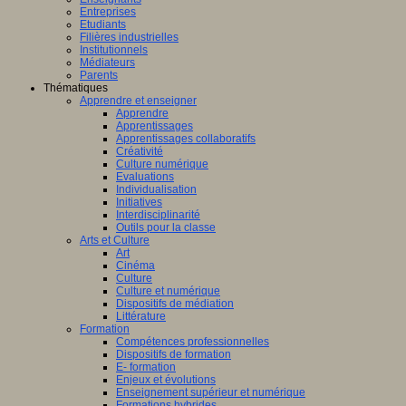
Entreprises
Etudiants
Filières industrielles
Institutionnels
Médiateurs
Parents
Thématiques
Apprendre et enseigner
Apprendre
Apprentissages
Apprentissages collaboratifs
Créativité
Culture numérique
Evaluations
Individualisation
Initiatives
Interdisciplinarité
Outils pour la classe
Arts et Culture
Art
Cinéma
Culture
Culture et numérique
Dispositifs de médiation
Littérature
Formation
Compétences professionnelles
Dispositifs de formation
E- formation
Enjeux et évolutions
Enseignement supérieur et numérique
Formations hybrides