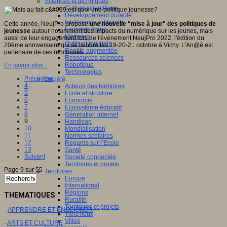
Sciences et techniques
Culture scientifique
Développement durable
Intelligence artificielle
Cette année, NeujPro propose
une nouvelle "mise à jour" des politiques de
Logiciels libres
jeunesse
autour notamment des impacts du numérique sur les jeunes, mais
Métavers
aussi de leur engagement lors de l'événement NeujPro 2022, l'édition du
Outils et logiciels
20ème anniversaire qui se tiendra les 19-20-21 octobre à Vichy. L'An@é est
Réalité augmentée
partenaire de ces rencontres.
Ressources sciences
Robotique
En savoir plus...
Technologies
Précédent
Société
4
Acteurs des territoires
5
Ecole et structure
6
Economie
7
Ecosystème éducatif
8
Génération internet
9
Handicap
10
Mondialisation
11
Normes scolaires
12
Regards sur l’Ecole
13
Santé
Suivant
Société connectée
Territoires et projets
Page 9 sur 55
Territoires
Europe
International
Régions
THEMATIQUES
Ruralité
Territoires et projets
-
APPRENDRE ET ENSEIGNER
Tiers lieux
Villes
-
ARTS ET CULTURE