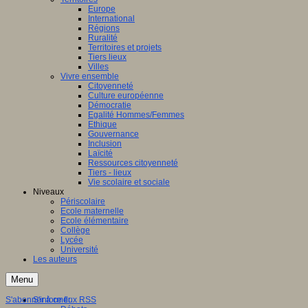
Europe
International
Régions
Ruralité
Territoires et projets
Tiers lieux
Villes
Vivre ensemble
Citoyenneté
Culture européenne
Démocratie
Egalité Hommes/Femmes
Ethique
Gouvernance
Inclusion
Laïcité
Ressources citoyenneté
Tiers - lieux
Vie scolaire et sociale
Niveaux
Périscolaire
Ecole maternelle
Ecole élémentaire
Collège
Lycée
Université
Les auteurs
Menu
S'abonner à ce flux RSS
S'informer