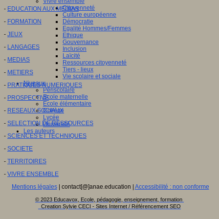
Vivre ensemble
Citoyenneté
-
EDUCATION AUX MEDIAS
Culture européenne
-
FORMATION
Démocratie
Egalité Hommes/Femmes
-
JEUX
Ethique
Gouvernance
-
LANGAGES
Inclusion
Laïcité
-
MEDIAS
Ressources citoyenneté
Tiers - lieux
-
METIERS
Vie scolaire et sociale
Niveaux
-
PRATIQUES NUMERIQUES
Périscolaire
Ecole maternelle
-
PROSPECTIVE
Ecole élémentaire
-
RESEAUX SOCIAUX
Collège
Lycée
-
SELECTION DE RESSOURCES
Université
Les auteurs
-
SCIENCES ET TECHNIQUES
-
SOCIETE
-
TERRITOIRES
-
VIVRE ENSEMBLE
Mentions légales
| contact[@]anae.education |
Accessibilité : non conforme
© 2023 Educavox, Ecole, pédagogie, enseignement, formation
Creation Sylvie CECI - Sites Internet / Référencement SEO