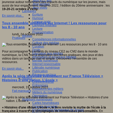
Jeux 4/12 ans
jeunesse autour notamment des impacts du numérique sur les jeunes, mais
Jeux sérieux
aussi de leur engagement. NeujPro 2022, l’édition du 20ème anniversaire : les
Jeux vidéo
19-20-21 octobre à Vichy
.
Langages
Ecriture
En savoir plus...
Humour
Langue orale
Tous ensemble, prudence sur Internet ! Les ressources pour
Langues vivantes
les 8 - 10 ans
Lecture
Programmation
lundi, 24 octobre 2022
Médias
Pratiques
Compétences informationnelles
Culture des médias
Curation
Droits
Pour accompagner les enfants du niveau CE2 au CM2 dans le monde
Education aux médias
numérique, la CNIL met à disposition des fiches pratiques, des jeux et des
Information et nouveaux médias
vidéos dans un langage clair et simple. Découvrez l’ensemble de ces
Identité numérique
ressources.
Internet responsable
Littératie numérique
En savoir plus...
Publication
Réseaux sociaux
Après la série télévisée événement sur France Télévision «
Métiers
Histoires d’une nation. L’école »
Entrepreneuriat
Entreprises
mercredi, 19 octobre 2022
Evolutions des métiers
Fait marquant
Métiers du numérique
Orientation
Pratiques numériques
Cartes heuristiques
Classes inversées
« Histoires d’une nation. L’école », le livre revisite le mythe de l'école à la
Environnement Numérique de Travail
française à travers les témoignages de nombreuses personnalités.
En