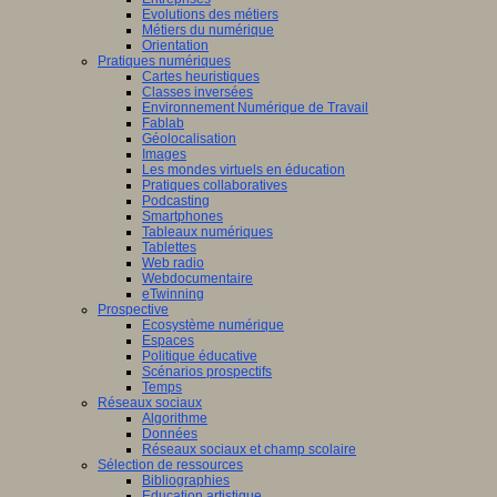
Evolutions des métiers
Métiers du numérique
Orientation
Pratiques numériques
Cartes heuristiques
Classes inversées
Environnement Numérique de Travail
Fablab
Géolocalisation
Images
Les mondes virtuels en éducation
Pratiques collaboratives
Podcasting
Smartphones
Tableaux numériques
Tablettes
Web radio
Webdocumentaire
eTwinning
Prospective
Ecosystème numérique
Espaces
Politique éducative
Scénarios prospectifs
Temps
Réseaux sociaux
Algorithme
Données
Réseaux sociaux et champ scolaire
Sélection de ressources
Bibliographies
Education artistique