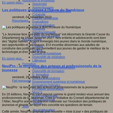
Apprendre et enseigner
En savoir plus...
Apprendre
Apprentissages
Les politiques jeunesse à l'heure du Numérique
Apprentissages collaboratifs
Créativité
vendredi, 04 novembre 2022
Culture numérique
Reportages
Evaluations
Individualisation
Initiatives
Interdisciplinarité
"La Jeunesse face aux défis du numérique" est désormais la Grande Cause du
Outils pour la classe
Département de l'Allier, jusqu'en 2027. Nos enfants et adolescents sont bien
Arts et Culture
des "digital natives" Ils sont immergés très jeunes dans le monde numérique,
Art
ses opportunités et ses risques. Et il incombe désormais aux adultes de
Cinéma
construire des politiques qui permettent aux jeunes de garder le meilleur de la
Culture
technologie,et d'en éviter le pire...
Culture et numérique
Dispositifs de médiation
En savoir plus...
Littérature
Formation
NeujPro : la rencontre des acteurs et professionnels de la
Compétences professionnelles
jeunesse
Dispositifs de formation
E- formation
vendredi, 28 octobre 2022
Enjeux et évolutions
Fait marquant
Enseignement supérieur et numérique
Formations hybrides
Formation universitaire
Mooc’s
En 20 éditions, NeujPro s’est imposé comme le grand rendez-vous annuel des
Outils collaboratifs
professionnels de la Jeunesse. Créé à l’initiative du Conseil départemental de
Sites ressources
l’Allier, NeujPro anime la réflexion nationale sur l’évolution des politiques de
Tutorat
jeunesse et aborde de façon très concrète les questions de terrain.
Jeux
Jeu et éducation
Cette année, NeujPro propose une nouvelle « mise à jour » des politiques de