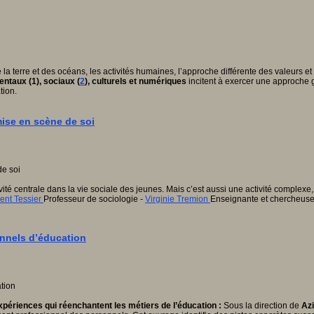
erre et des océans, les activités humaines, l’approche différente des valeurs et des
ntaux (1), sociaux (
2
), culturels et numériques
incitent à exercer
une approche gl
tion.
mise en scène de soi
ivité centrale dans la vie sociale des jeunes. Mais c’est aussi une activité comple
ent Tessier
Professeur de sociologie -
Virginie Tremion
Enseignante et chercheuse
onnels d’éducation
xpériences qui réenchantent les métiers de l’éducation :
Sous la direction de
Azi