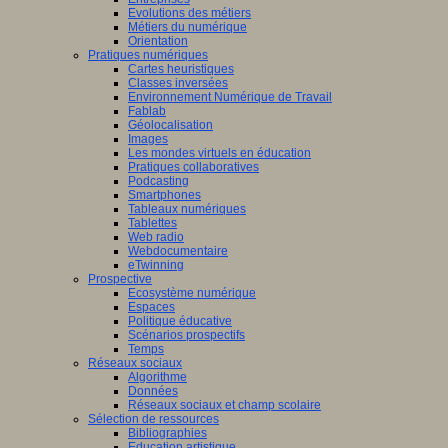
Evolutions des métiers
Métiers du numérique
Orientation
Pratiques numériques
Cartes heuristiques
Classes inversées
Environnement Numérique de Travail
Fablab
Géolocalisation
Images
Les mondes virtuels en éducation
Pratiques collaboratives
Podcasting
Smartphones
Tableaux numériques
Tablettes
Web radio
Webdocumentaire
eTwinning
Prospective
Ecosystème numérique
Espaces
Politique éducative
Scénarios prospectifs
Temps
Réseaux sociaux
Algorithme
Données
Réseaux sociaux et champ scolaire
Sélection de ressources
Bibliographies
Education artistique