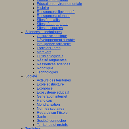
Education environnementale
Histoire
Ressources citoyenneté
Ressources sciences
Sites éducatifs
Sites pédagogiques
Sites ressources
Sciences et techniques
Culture scientifique
Développement durable
Intelligence artificielle
Logiciels libres
Métavers
Outils et logiciels
Réalité augmentée
Ressources sciences
Robotique
Technologies
Société
Acteurs des territoires
Ecole et structure
Economie
Ecosystème éducatif
Génération internet
Handicap
Mondialisation
Normes scolaires
Regards sur l’Ecole
Santé
Société connectée
Territoires et projets
Territoires