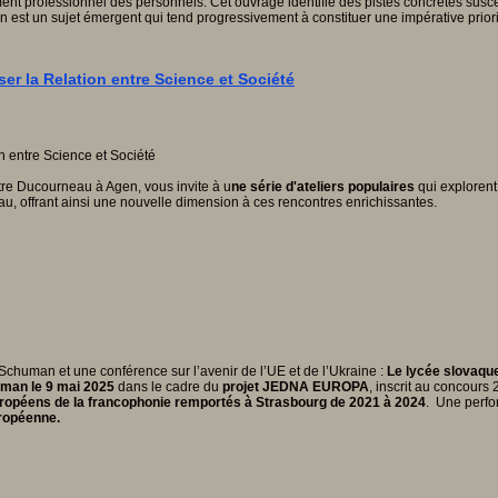
ment professionnel des personnels. Cet ouvrage identifie des pistes concrètes suscep
n est un sujet émergent qui tend progressivement à constituer une impérative priori
er la Relation entre Science et Société
re Ducourneau à Agen, vous invite à u
ne série d'ateliers populaires
qui explorent 
au, offrant ainsi une nouvelle dimension à ces rencontres enrichissantes.
 Schuman et une conférence sur l’avenir de l’UE et de l’Ukraine :
Le lycée slovaque
human le 9 mai 2025
dans le cadre du
projet JEDNA EUROPA
, inscrit au concours
uropéens de la francophonie remportés à Strasbourg de 2021 à 2024
. Une perfo
uropéenne.