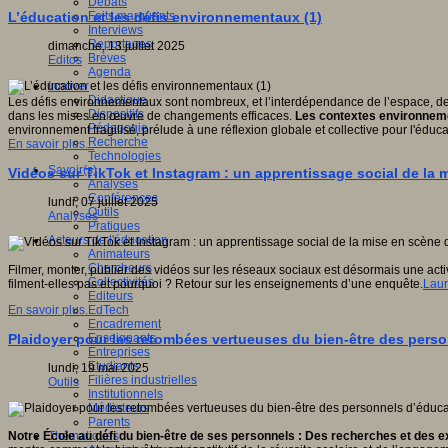
Débats
Faits marquants
L’éducation et les défis environnementaux (1)
Interviews
Reportages
dimanche, 13 juillet 2025
Brèves
Editos
Agenda
Innover
Didactique
Les défis environnementaux sont nombreux, et l’interdépendance de l’espace, de la t
Dispositifs
dans les mises en œuvre de changements efficaces.
Les contextes environneme
Pédagogie
environnement fragilisé, prélude à une réflexion globale et collective pour l'éduca
Recherche
En savoir plus...
Technologies
Savoir(s)
Vidéos sur TikTok et Instagram : un apprentissage social de la 
Analyses
Conférences
lundi, 07 juillet 2025
Outils
Analyses
Pratiques
Acteurs de l'éducation
Animateurs
Chercheurs
Filmer, monter, publier des vidéos sur les réseaux sociaux est désormais une act
Collectivités
filment-elles pas et pourquoi ? Retour sur les enseignements d’une enquête.
Laur
Editeurs
EdTech
En savoir plus...
Encadrement
Enseignants
Plaidoyer pour les retombées vertueuses du bien-être des pers
Entreprises
Etudiants
lundi, 19 mai 2025
Filières industrielles
Outils
Institutionnels
Médiateurs
Parents
Thématiques
Notre École au défi du bien-être de ses personnels : Des recherches et des e