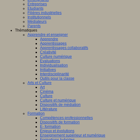
Entreprises
Etudiants
Filières industrielles
Institutionnels
Médiateurs
Parents
Thématiques
Apprendre et enseigner
Apprendre
Apprentissages
Apprentissages collaboratifs
Créativité
Culture numérique
Evaluations
Individualisation
Initiatives
Interdisciplinarité
Outils pour la classe
Arts et Culture
Art
Cinéma
Culture
Culture et numérique
Dispositifs de médiation
Littérature
Formation
Compétences professionnelles
Dispositifs de formation
E- formation
Enjeux et évolutions
Enseignement supérieur et numérique
Formations hybrides