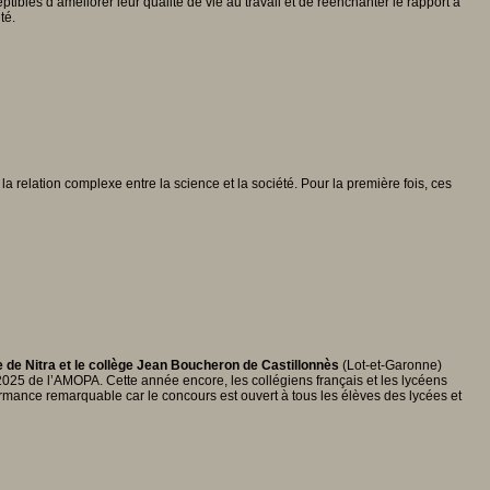
tibles d’améliorer leur qualité de vie au travail et de réenchanter le rapport à
té.
la relation complexe entre la science et la société. Pour la première fois, ces
 de Nitra et le collège Jean Boucheron de Castillonnès
(Lot-et-Garonne)
 2025 de l’AMOPA. Cette année encore, les collégiens français et les lycéens
rmance remarquable car le concours est ouvert à tous les élèves des lycées et