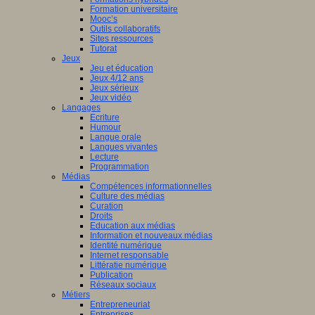
Formation universitaire
Mooc’s
Outils collaboratifs
Sites ressources
Tutorat
Jeux
Jeu et éducation
Jeux 4/12 ans
Jeux sérieux
Jeux vidéo
Langages
Ecriture
Humour
Langue orale
Langues vivantes
Lecture
Programmation
Médias
Compétences informationnelles
Culture des médias
Curation
Droits
Education aux médias
Information et nouveaux médias
Identité numérique
Internet responsable
Littératie numérique
Publication
Réseaux sociaux
Métiers
Entrepreneuriat
Entreprises