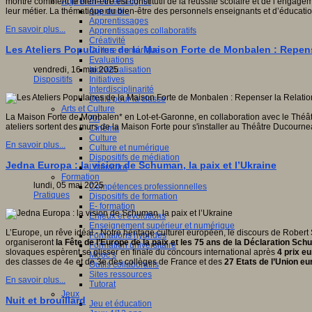
Apprendre et enseigner
montre comment le bien-être est constitutif de la réussite scolaire et de l’engage
Apprendre
leur métier. La thématique du bien-être des personnels enseignants et d’éducatio
Apprentissages
En savoir plus...
Apprentissages collaboratifs
Créativité
Les Ateliers Populaires de la Maison Forte de Monbalen : Repens
Culture numérique
Evaluations
Individualisation
vendredi, 16 mai 2025
Initiatives
Dispositifs
Interdisciplinarité
Outils pour la classe
Arts et Culture
La Maison Forte de Monbalen* en Lot-et-Garonne, en collaboration avec le Théât
Art
ateliers sortent des murs de la Maison Forte pour s'installer au Théâtre Ducourne
Cinéma
Culture
En savoir plus...
Culture et numérique
Dispositifs de médiation
Jedna Europa : la vision de Schuman, la paix et l’Ukraine
Littérature
Formation
lundi, 05 mai 2025
Compétences professionnelles
Pratiques
Dispositifs de formation
E- formation
Enjeux et évolutions
Enseignement supérieur et numérique
L’Europe, un rêve idéal - Notre héritage culturel européen, le discours de Robert
Formations hybrides
organiseront
la Fête de l’Europe de la paix et les 75 ans de la Déclaration Sc
Formation universitaire
slovaques espèrent se glisser en finale du concours international après
4 prix e
Mooc’s
des classes de 4e et de 3e des collèges de France et des
27 Etats de l’Union e
Outils collaboratifs
Sites ressources
En savoir plus...
Tutorat
Jeux
Nuit et brouillard
Jeu et éducation