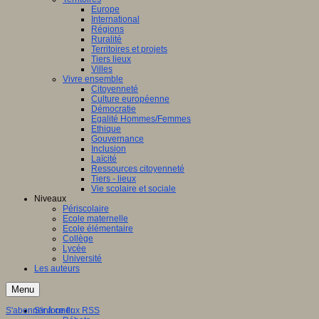
Europe
International
Régions
Ruralité
Territoires et projets
Tiers lieux
Villes
Vivre ensemble
Citoyenneté
Culture européenne
Démocratie
Egalité Hommes/Femmes
Ethique
Gouvernance
Inclusion
Laïcité
Ressources citoyenneté
Tiers - lieux
Vie scolaire et sociale
Niveaux
Périscolaire
Ecole maternelle
Ecole élémentaire
Collège
Lycée
Université
Les auteurs
Menu
S'abonner à ce flux RSS
S'informer