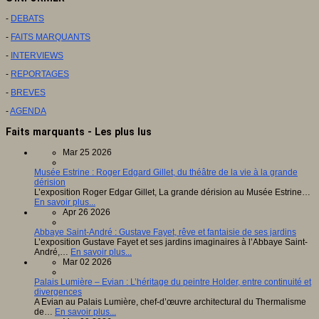
-
DEBATS
-
FAITS MARQUANTS
-
INTERVIEWS
-
REPORTAGES
-
BREVES
-
AGENDA
Faits marquants - Les plus lus
Mar 25 2026
Musée Estrine : Roger Edgard Gillet, du théâtre de la vie à la grande
dérision
L’exposition Roger Edgar Gillet, La grande dérision au Musée Estrine…
En savoir plus...
Apr 26 2026
Abbaye Saint-André : Gustave Fayet, rêve et fantaisie de ses jardins
L’exposition Gustave Fayet et ses jardins imaginaires à l’Abbaye Saint-
André,…
En savoir plus...
Mar 02 2026
Palais Lumière – Evian : L’héritage du peintre Holder, entre continuité et
divergences
A Evian au Palais Lumière, chef-d’œuvre architectural du Thermalisme
de…
En savoir plus...