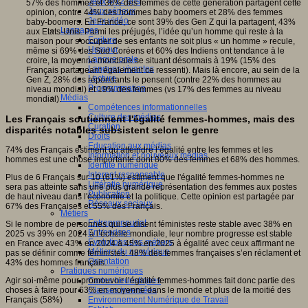
Jeux 4/12 ans
57% des hommes et 36% des femmes de cette génération partagent cette
Jeux sérieux
opinion, contre 44% des hommes baby boomers et 28% des femmes
Jeux vidéo
baby-boomers. En France, ce sont 39% des Gen Z qui la partagent, 43%
Langages
aux Etats-Unis. Parmi les préjugés, l’idée qu’un homme qui reste à la
Ecriture
maison pour s'occuper de ses enfants ne soit plus « un homme » recule,
Humour
même si 69% des Sud Coréens et 60% des Indiens ont tendance à le
Langue orale
croire, la moyenne mondiale se situant désormais à 19% (15% des
Langues vivantes
Français partageant également ce ressenti). Mais là encore, au sein de la
Lecture
Gen Z, 28% des répondants le pensent (contre 22% des hommes au
Programmation
niveau mondial) et 19% des femmes (vs 17% des femmes au niveau
Médias
mondial).
Compétences informationnelles
Culture des médias
Les Français soutiennent l'égalité femmes-hommes, mais des
Curation
disparités notables subsistent selon le genre
Droits
Education aux médias
74% des Français estiment qu’atteindre l’égalité entre les femmes et les
Information et nouveaux médias
hommes est une chose importante dont 80% des femmes et 68% des hommes.
Identité numérique
Internet responsable
Plus de 6 Français sur 10 (61%) estiment que l'égalité femmes-hommes ne
Littératie numérique
sera pas atteinte sans une plus grande représentation des femmes aux postes
Publication
de haut niveau dans l'économie et la politique. Cette opinion est partagée par
Réseaux sociaux
67% des Françaises et 55% des Français.
Métiers
Entrepreneuriat
Si le nombre de personnes qui se disent féministes reste stable avec 38% en
Entreprises
2025 vs 39% en 2024 à l’échelle mondiale, leur nombre progresse est stable
Evolutions des métiers
en France avec 43% en 2024 à 45% en 2025 à égalité avec ceux affirmant ne
Métiers du numérique
pas se définir comme féministes. 48% des femmes françaises s’en réclament et
Orientation
43% des hommes français.
Pratiques numériques
Agir soi-même pour promouvoir l’égalité femmes-hommes fait donc partie des
Cartes heuristiques
choses à faire pour 63% en moyenne dans le monde et plus de la moitié des
Classes inversées
Français (58%)
Environnement Numérique de Travail