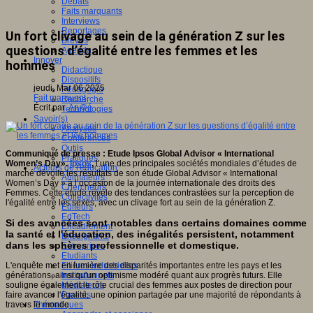
Débats
Faits marquants
Interviews
Reportages
Un fort clivage au sein de la génération Z sur les
Brèves
questions d’égalité entre les femmes et les
Agenda
Innover
hommes
Didactique
Dispositifs
jeudi, Mar 06 2025
Pédagogie
Fait marquant
Recherche
Écrit par
An@é
Technologies
Savoir(s)
Analyses
Conférences
Outils
Communiqué de presse : Etude Ipsos Global Advisor « International
Pratiques
Women’s Day».
Ipsos
,
l’une des principales sociétés mondiales d’études de
Acteurs de l'éducation
marché dévoile les résultats de son étude Global Advisor « International
Animateurs
Women’s Day » à l’occasion de la journée internationale des droits des
Chercheurs
Femmes. Cette étude révèle des tendances contrastées sur la perception de
Collectivités
l'égalité entre les sexes, avec un clivage fort au sein de la génération Z.
Editeurs
EdTech
Si des avancées sont notables dans certains domaines comme
Encadrement
la santé et l'éducation, des inégalités persistent, notamment
Enseignants
dans les sphères professionnelle et domestique.
Entreprises
Etudiants
L'enquête met en lumière des disparités importantes entre les pays et les
Filières industrielles
générations, ainsi qu'un optimisme modéré quant aux progrès futurs. Elle
Institutionnels
souligne également le rôle crucial des femmes aux postes de direction pour
Médiateurs
faire avancer l'égalité, une opinion partagée par une majorité de répondants à
Parents
travers le monde.
Thématiques