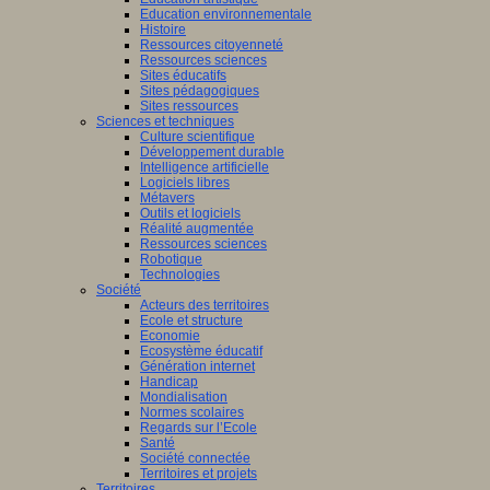
Education environnementale
Histoire
Ressources citoyenneté
Ressources sciences
Sites éducatifs
Sites pédagogiques
Sites ressources
Sciences et techniques
Culture scientifique
Développement durable
Intelligence artificielle
Logiciels libres
Métavers
Outils et logiciels
Réalité augmentée
Ressources sciences
Robotique
Technologies
Société
Acteurs des territoires
Ecole et structure
Economie
Ecosystème éducatif
Génération internet
Handicap
Mondialisation
Normes scolaires
Regards sur l’Ecole
Santé
Société connectée
Territoires et projets
Territoires