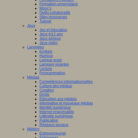
Formation universitaire
Mooc’s
Outils collaboratifs
Sites ressources
Tutorat
Jeux
Jeu et éducation
Jeux 4/12 ans
Jeux sérieux
Jeux vidéo
Langages
Ecriture
Humour
Langue orale
Langues vivantes
Lecture
Programmation
Médias
Compétences informationnelles
Culture des médias
Curation
Droits
Education aux médias
Information et nouveaux médias
Identité numérique
Internet responsable
Littératie numérique
Publication
Réseaux sociaux
Métiers
Entrepreneuriat
Entreprises