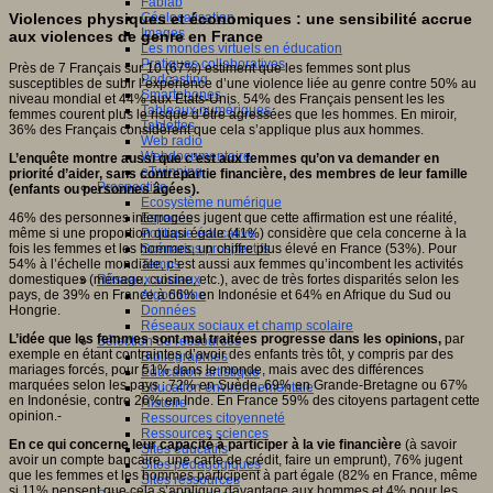
Fablab
Violences physiques et économiques : une sensibilité accrue
Géolocalisation
Images
aux violences de genre en France
Les mondes virtuels en éducation
Pratiques collaboratives
Près de 7 Français sur 10 (67%) estiment que les femmes sont plus
Podcasting
susceptibles de subir l’expérience d’une violence liée au genre contre 50% au
Smartphones
niveau mondial et 44% aux Etats-Unis. 54% des Français pensent les les
Tableaux numériques
femmes courent plus le risque d’être agressées que les hommes. En miroir,
Tablettes
36% des Français considèrent que cela s’applique plus aux hommes.
Web radio
Webdocumentaire
L’enquête montre aussi que c’est aux femmes qu’on va demander en
eTwinning
priorité d’aider, sans contrepartie financière, des membres de leur famille
Prospective
(enfants ou personnes âgées).
Ecosystème numérique
Espaces
46% des personnes interrogées jugent que cette affirmation est une réalité,
Politique éducative
même si une proportion quasi égale (41%) considère que cela concerne à la
Scénarios prospectifs
fois les femmes et les hommes, un chiffre plus élevé en France (53%). Pour
Temps
54% à l’échelle mondiale, c’est aussi aux femmes qu’incombent les activités
Réseaux sociaux
domestiques (ménage, cuisine, etc.), avec de très fortes disparités selon les
Algorithme
pays, de 39% en France à 66% en Indonésie et 64% en Afrique du Sud ou
Données
Hongrie.
Réseaux sociaux et champ scolaire
L’idée que les femmes sont mal traitées progresse dans les opinions,
par
Sélection de ressources
exemple en étant contraintes d’avoir des enfants très tôt, y compris par des
Bibliographies
mariages forcés, pour 51% dans le monde, mais avec des différences
Education artistique
marquées selon les pays : 72% en Suède, 69% en Grande-Bretagne ou 67%
Education environnementale
en Indonésie, contre 26% en Inde. En France 59% des citoyens partagent cette
Histoire
opinion.-
Ressources citoyenneté
Ressources sciences
En ce qui concerne leur capacité à participer à la vie financière
(à savoir
Sites éducatifs
avoir un compte bancaire, une carte de crédit, faire un emprunt), 76% jugent
Sites pédagogiques
que les femmes et les hommes participent à part égale (82% en France, même
Sites ressources
si 11% pensent que cela s’applique davantage aux hommes et 4% pour les