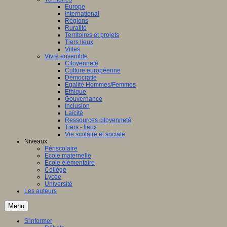
Europe
International
Régions
Ruralité
Territoires et projets
Tiers lieux
Villes
Vivre ensemble
Citoyenneté
Culture européenne
Démocratie
Egalité Hommes/Femmes
Ethique
Gouvernance
Inclusion
Laïcité
Ressources citoyenneté
Tiers - lieux
Vie scolaire et sociale
Niveaux
Périscolaire
Ecole maternelle
Ecole élémentaire
Collège
Lycée
Université
Les auteurs
Menu
S'informer