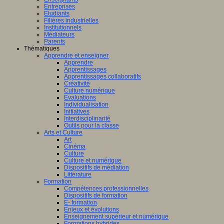
Entreprises
Etudiants
Filières industrielles
Institutionnels
Médiateurs
Parents
Thématiques
Apprendre et enseigner
Apprendre
Apprentissages
Apprentissages collaboratifs
Créativité
Culture numérique
Evaluations
Individualisation
Initiatives
Interdisciplinarité
Outils pour la classe
Arts et Culture
Art
Cinéma
Culture
Culture et numérique
Dispositifs de médiation
Littérature
Formation
Compétences professionnelles
Dispositifs de formation
E- formation
Enjeux et évolutions
Enseignement supérieur et numérique
Formations hybrides