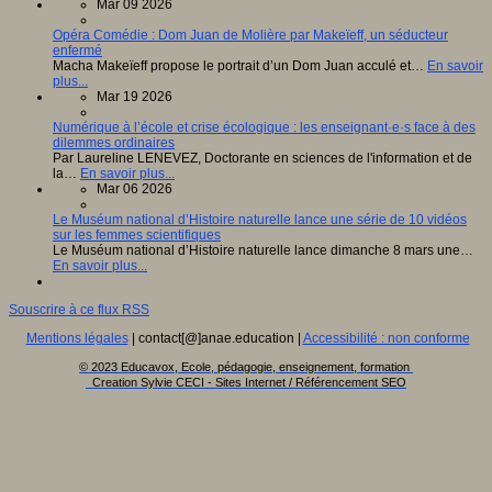
Mar 09 2026
Opéra Comédie : Dom Juan de Molière par Makeïeff, un séducteur
enfermé
Macha Makeïeff propose le portrait d’un Dom Juan acculé et…
En savoir
plus...
Mar 19 2026
Numérique à l’école et crise écologique : les enseignant·e·s face à des
dilemmes ordinaires
Par Laureline LENEVEZ, Doctorante en sciences de l'information et de
la…
En savoir plus...
Mar 06 2026
Le Muséum national d’Histoire naturelle lance une série de 10 vidéos
sur les femmes scientifiques
Le Muséum national d’Histoire naturelle lance dimanche 8 mars une…
En savoir plus...
Souscrire à ce flux RSS
Mentions légales
| contact[@]anae.education |
Accessibilité : non conforme
© 2023 Educavox, Ecole, pédagogie, enseignement, formation
Creation Sylvie CECI - Sites Internet / Référencement SEO