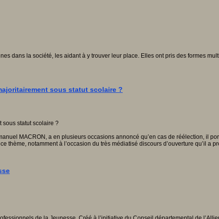
unes dans la société, les aidant à y trouver leur place. Elles ont pris des formes m
majoritairement sous statut scolaire ?
manuel MACRON, a en plusieurs occasions annoncé qu’en cas de réélection, il port
e thème, notamment à l’occasion du très médiatisé discours d’ouverture qu’il a pr
sse
ssionnels de la Jeunesse. Créé à l’initiative du Conseil départemental de l’Allier,