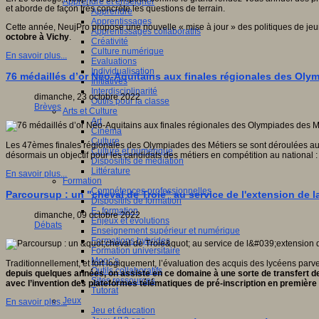
Apprendre et enseigner
et aborde de façon très concrète les questions de terrain.
Apprendre
Apprentissages
Cette année, NeujPro propose une nouvelle « mise à jour » des politiques de je
Apprentissages collaboratifs
octobre à Vichy
.
Créativité
Culture numérique
En savoir plus...
Evaluations
Individualisation
76 médaillés d’or Néo-Aquitains aux finales régionales des Oly
Initiatives
Interdisciplinarité
dimanche, 23 octobre 2022
Outils pour la classe
Brèves
Arts et Culture
Art
Cinéma
Culture
Les 47èmes finales régionales des Olympiades des Métiers se sont déroulées au
Culture et numérique
désormais un objectif pour les candidats des métiers en compétition au national 
Dispositifs de médiation
Littérature
En savoir plus...
Formation
Compétences professionnelles
Parcoursup : un "cheval de Troie" au service de l'extension de la
Dispositifs de formation
E- formation
dimanche, 09 octobre 2022
Enjeux et évolutions
Débats
Enseignement supérieur et numérique
Formations hybrides
Formation universitaire
Mooc’s
Traditionnellement, et fort logiquement, l’évaluation des acquis des lycéens pa
Outils collaboratifs
depuis quelques années, on assiste en ce domaine à une sorte de transfert d
Sites ressources
avec l’invention des plateformes télématiques de pré-inscription en premièr
Tutorat
Jeux
En savoir plus...
Jeu et éducation