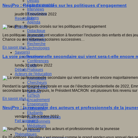
Débats
Faits marquants
NeujPro : Regards croisés sur les politiques d’engagement
Interviews
Reportages
jeudi, 03 novembre 2022
Brèves
Reportages
Agenda
Innover
Didactique
Dispositifs
Les politiques Jeunesse ont vocation à favoriser l’inclusion des enfants et des je
Pédagogie
Chance ou des réformes scolaires successives…
Recherche
En savoir plus...
Technologies
Savoir(s)
La voie professionnelle secondaire qui vient sera-t-elle encore 
Analyses
Conférences
Outils
lundi, 31 octobre 2022
Pratiques
Débats
Acteurs de l'éducation
Animateurs
Chercheurs
Pendant la campagne électorale en vue de l’élection présidentielle de 2022, Em
Collectivités
secondaire français. Depuis, le Président MACRON est plusieurs fois revenu sur c
Editeurs
EdTech
En savoir plus...
Encadrement
Enseignants
NeujPro : la rencontre des acteurs et professionnels de la jeune
Entreprises
Etudiants
vendredi, 28 octobre 2022
Filières industrielles
Fait marquant
Institutionnels
Médiateurs
Parents
Thématiques
En 20 éditions, NeujPro s’est imposé comme le grand rendez-vous annuel des profe