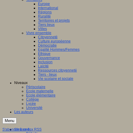
Europe
International
Régions
Ruralité
Territoires et projets
Tiers lieux
Villes
Vivre ensemble
Citoyenneté
Culture européenne
Démocratie
Egalité Hommes/Femmes
Ethique
Gouvernance
Inclusion
Laïcité
Ressources citoyenneté
Tiers - lieux
Vie scolaire et sociale
Niveaux
Périscolaire
Ecole maternelle
Ecole élémentaire
Collège
Lycée
Université
Les auteurs
Menu
S'abonner à ce flux RSS
S'informer