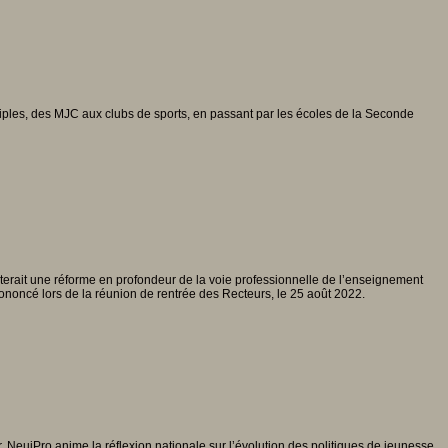
ultiples, des MJC aux clubs de sports, en passant par les écoles de la Seconde
erait une réforme en profondeur de la voie professionnelle de l’enseignement
ononcé lors de la réunion de rentrée des Recteurs, le 25 août 2022.
 NeujPro anime la réflexion nationale sur l’évolution des politiques de jeunesse