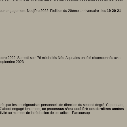
leur engagement. NeujPro 2022, l’édition du 20ème anniversaire : les
19-20-21
tobre 2022. Samedi soir, 76 médaillés Néo-Aquitains ont été récompensés avec
 septembre 2023.
borés par les enseignants et personnels de direction du second degré. Cependant,
 D’abord engagé lentement,
ce processus s’est accéléré ces dernières années
activité au moment de la rédaction de cet article : Parcoursup.