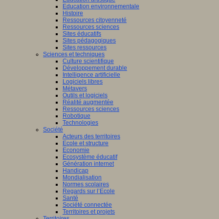
Education environnementale
Histoire
Ressources citoyenneté
Ressources sciences
Sites éducatifs
Sites pédagogiques
Sites ressources
Sciences et techniques
Culture scientifique
Développement durable
Intelligence artificielle
Logiciels libres
Métavers
Outils et logiciels
Réalité augmentée
Ressources sciences
Robotique
Technologies
Société
Acteurs des territoires
Ecole et structure
Economie
Ecosystème éducatif
Génération internet
Handicap
Mondialisation
Normes scolaires
Regards sur l’Ecole
Santé
Société connectée
Territoires et projets
Territoires