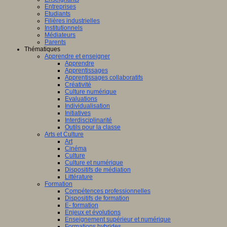
Entreprises
Etudiants
Filières industrielles
Institutionnels
Médiateurs
Parents
Thématiques
Apprendre et enseigner
Apprendre
Apprentissages
Apprentissages collaboratifs
Créativité
Culture numérique
Evaluations
Individualisation
Initiatives
Interdisciplinarité
Outils pour la classe
Arts et Culture
Art
Cinéma
Culture
Culture et numérique
Dispositifs de médiation
Littérature
Formation
Compétences professionnelles
Dispositifs de formation
E- formation
Enjeux et évolutions
Enseignement supérieur et numérique
Formations hybrides