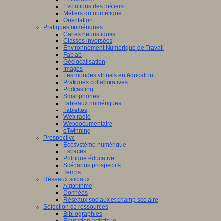
Evolutions des métiers
Métiers du numérique
Orientation
Pratiques numériques
Cartes heuristiques
Classes inversées
Environnement Numérique de Travail
Fablab
Géolocalisation
Images
Les mondes virtuels en éducation
Pratiques collaboratives
Podcasting
Smartphones
Tableaux numériques
Tablettes
Web radio
Webdocumentaire
eTwinning
Prospective
Ecosystème numérique
Espaces
Politique éducative
Scénarios prospectifs
Temps
Réseaux sociaux
Algorithme
Données
Réseaux sociaux et champ scolaire
Sélection de ressources
Bibliographies
Education artistique