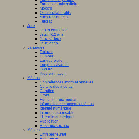
Formation universitaire
Mooc’s
Outils collaboratifs
Sites ressources
Tutorat
Jeux
Jeu et éducation
Jeux 4/12 ans
Jeux sérieux
Jeux vidéo
Langages
Ecriture
Humour
Langue orale
Langues vivantes
Lecture
Programmation
Médias
Compétences informationnelles
Culture des médias
Curation
Droits
Education aux médias
Information et nouveaux médias
Identité numérique
Internet responsable
Littératie numérique
Publication
Réseaux sociaux
Métiers
Entrepreneuriat
Entreprises