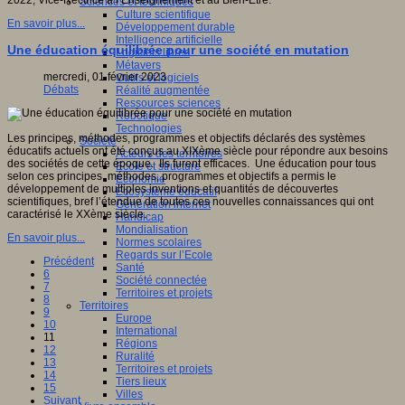
2022, Vice-Rectrice à l’Enseignement et au Bien-Etre.
Sciences et techniques
Culture scientifique
En savoir plus...
Développement durable
Intelligence artificielle
Une éducation équilibrée pour une société en mutation
Logiciels libres
Métavers
mercredi, 01 février 2023
Outils et logiciels
Débats
Réalité augmentée
Ressources sciences
Robotique
Technologies
Les principes, méthodes, programmes et objectifs déclarés des systèmes
Société
éducatifs actuels ont été conçus au XIXème siècle pour répondre aux besoins
Acteurs des territoires
des sociétés de cette époque. Ils furent efficaces. Une éducation pour tous
Ecole et structure
selon ces principes, méthodes, programmes et objectifs a permis le
Economie
développement de multiples inventions et quantités de découvertes
Ecosystème éducatif
scientifiques, bref l’étendue de toutes ces nouvelles connaissances qui ont
Génération internet
caractérisé le XXème siècle.
Handicap
Mondialisation
En savoir plus...
Normes scolaires
Regards sur l’Ecole
Précédent
Santé
6
Société connectée
7
Territoires et projets
8
Territoires
9
Europe
10
International
11
Régions
12
Ruralité
13
Territoires et projets
14
Tiers lieux
15
Villes
Suivant