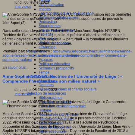
Fablab
lundi, 06 février 2023
Géolocalisation
Interviews
Images
Les mondes virtuels en éducation
Pratiques collaboratives
Podcasting
Smartphones
Tableaux numériques
Dans cette seconde partie de l’interview de Mme Anne-Sophie NYSSEN,
Tablettes
Rectrice de l’Université de Liège, celle-ci précise d’abord sa réflexion sur le
Web radio
décret « paysage » qui, en Belgique, « perturbait » la formation des étudiants
Webdocumentaire
de l’enseignement supérieur francophone.
eTwinning
Prospective
Première partie de l'interview :
https://www.educavox.fr/accueil/interviews/anne-
Ecosystème numérique
sophie-nyssen-rectrice-de-l-universite-de-liege-comprendre-l-homme-dans-
Espaces
son-milieu-naturel
Politique éducative
En savoir plus...
Scénarios prospectifs
Temps
Anne-Sophie NYSSEN, Rectrice de l’Université de Liège : «
Réseaux sociaux
Algorithme
Comprendre l’homme dans son milieu naturel »
Données
Réseaux sociaux et champ scolaire
dimanche, 05 février 2023
Sélection de ressources
Interviews
Bibliographies
Education artistique
Education environnementale
Histoire
Mme Anne-Sophie NYSSEN est la première rectrice de l’Université de Liège
Ressources citoyenneté
depuis la fondation de celle-ci en 1817. Elle a pris ses fonctions le 1 octobre
Ressources sciences
2022. Professeur de psychologie du travail à la Faculté de Psychologie,
Sites éducatifs
Logopédie et des Sciences de l’Education de l’Université de Liège, Mme Anne -
Sites pédagogiques
Sophie NYSSEN fut précédemment Vice-Doyenne de la Faculté et de 2018 à
Sites ressources