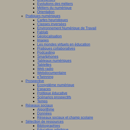
Evolutions des métiers
Métiers du numérique
Orientation
Pratiques numériques
Cartes heuristiques
Classes inversées
Environnement Numérique de Travail
Fablab
Géolocalisation
Images
Les mondes virtuels en éducation
Pratiques collaboratives
Podcasting
Smartphones
Tableaux numériques
Tablettes
Web radio
Webdocumentaire
eTwinning
Prospective
Ecosystème numérique
Espaces
Politique éducative
Scénarios prospectifs
Temps
Réseaux sociaux
Algorithme
Données
Réseaux sociaux et champ scolaire
Sélection de ressources
Bibliographies
Education artistique