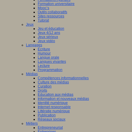
Formation universitaire
Mooc’s
Outils collaboratifs
Sites ressources
Tutorat
Jeux
Jeu et éducation
Jeux 4/12 ans
Jeux sérieux
Jeux vidéo
Langages
Ecriture
Humour
Langue orale
Langues vivantes
Lecture
Programmation
Médias
Compétences informationnelles
Culture des médias
Curation
Droits
Education aux médias
Information et nouveaux médias
Identité numérique
Internet responsable
Littératie numérique
Publication
Réseaux sociaux
Métiers
Entrepreneuriat
Entreprises