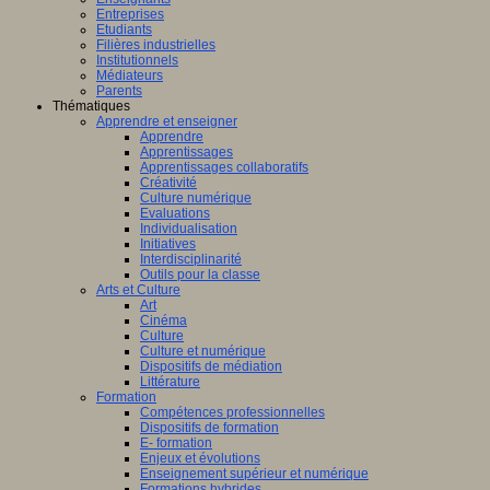
Entreprises
Etudiants
Filières industrielles
Institutionnels
Médiateurs
Parents
Thématiques
Apprendre et enseigner
Apprendre
Apprentissages
Apprentissages collaboratifs
Créativité
Culture numérique
Evaluations
Individualisation
Initiatives
Interdisciplinarité
Outils pour la classe
Arts et Culture
Art
Cinéma
Culture
Culture et numérique
Dispositifs de médiation
Littérature
Formation
Compétences professionnelles
Dispositifs de formation
E- formation
Enjeux et évolutions
Enseignement supérieur et numérique
Formations hybrides