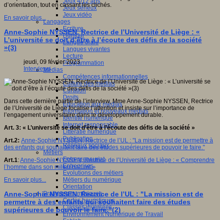
Jeux 4/12 ans
d’orientation, tout en cassant les clichés.
Jeux sérieux
Jeux vidéo
En savoir plus...
Langages
Ecriture
Anne-Sophie NYSSEN, Rectrice de l’Université de Liège : «
Humour
L’université se doit d’être à l’écoute des défis de la société
Langue orale
»(3)
Langues vivantes
Lecture
jeudi, 09 février 2023
Programmation
Interviews
Médias
Compétences informationnelles
Culture des médias
Curation
Droits
Dans cette dernière partie de l’interview, Mme Anne-Sophie NYSSEN, Rectrice
Education aux médias
de l’Université de Liège focalise l’attention et insiste sur l’importance de
Information et nouveaux médias
l’engagement universitaire dans le développement durable.
Identité numérique
Internet responsable
Art. 3: « L’université se doit d’être à l’écoute des défis de la société »
Littératie numérique
Publication
Art.2:
Anne-Sophie NYSSEN, Rectrice de l’UL : "La mission est de permettre à
Réseaux sociaux
des enfants qui souhaitent faire des études supérieures de pouvoir le faire."
Métiers
Entrepreneuriat
Art.1
:
Anne-Sophie NYSSEN, Rectrice de l’Université de Liège : « Comprendre
Entreprises
l’homme dans son milieu naturel »
Evolutions des métiers
Métiers du numérique
En savoir plus...
Orientation
Pratiques numériques
Anne-Sophie NYSSEN, Rectrice de l’UL : "La mission est de
Cartes heuristiques
permettre à des enfants qui souhaitent faire des études
Classes inversées
supérieures de pouvoir le faire."(2)
Environnement Numérique de Travail