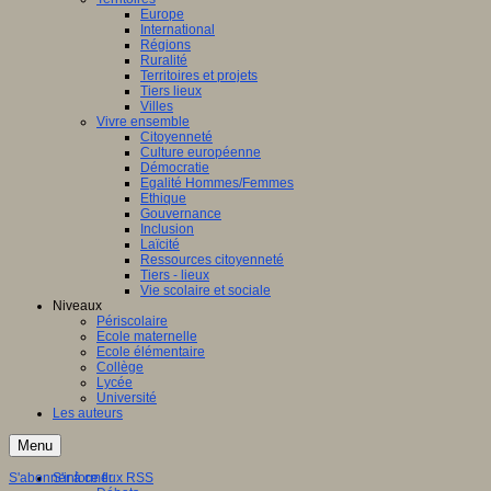
Europe
International
Régions
Ruralité
Territoires et projets
Tiers lieux
Villes
Vivre ensemble
Citoyenneté
Culture européenne
Démocratie
Egalité Hommes/Femmes
Ethique
Gouvernance
Inclusion
Laïcité
Ressources citoyenneté
Tiers - lieux
Vie scolaire et sociale
Niveaux
Périscolaire
Ecole maternelle
Ecole élémentaire
Collège
Lycée
Université
Les auteurs
Menu
S'abonner à ce flux RSS
S'informer