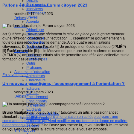
Débats
Faits marquants
Parlons éducation, le Forum citoyen 2023
Interviews
Reportages
vendredi, 17 mars 2023
Brèves
Débats
Agenda
Innover
Didactique
Dispositifs
Au Québec, plusieurs voix réclament la mise en place par le gouvernement
Pédagogie
d’une réflexion collective sur l’éducation …
cependant le gouvernement n’a
Recherche
toutefois pas répondu à cette demande. Alors quatre organisations
Technologies
citoyennes, Debout pour l’école ! [i] Je protège mon école publique (JPMÉP)
Savoir(s)
[ii] École ensemble [iii] et le Mouvement pour une école moderne et ouverte
Analyses
(MÉMO) [iv] ont uni leurs efforts afin de permettre une réflexion collective sur la
Conférences
formation des jeunes. [v]
Outils
Pratiques
Acteurs de l'éducation
En savoir plus...
Animateurs
Chercheurs
Un nouveau paradigme, l’accompagnement à l’orientation ?
Collectivités
Editeurs
vendredi, 10 mars 2023
EdTech
Débats
Encadrement
Enseignants
Entreprises
Etudiants
Bruno Magliulo
vient de publier sur
Educavox
un article passionnant et
Filières industrielles
stimulant :
« L’accompagnement à l’orientation en collège et lycée : une
Institutionnels
commande ministérielle qui vient modifier en profondeur la donne en matière
Médiateurs
d’orientation »
[1]
Si vous ne l’avez pas encore lu, je vous incite à le lire avant
Parents
de vous engager dans la lecture critique que je vous en propose.
Thématiques