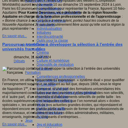
Apprendre et enseigner
Les finales mondiales des 47èmes Olympiades des Métiers (Compétition
Apprendre
Worldskills) auront lieu du mardi 10 au dimanche 15 septembre 2024 à Lyon.
Apprentissages
Pami les 63 jeunes, en compétition pour représenter la France, figurent 10 Néo-
Apprentissages collaboratifs
Aquitains !
Pour Karine Desroses, vice-présidente de la région Nouvelle-
Créativité
Aquitaine en charge de la formation professionnelle et de l’apprentissage
:
Culture numérique
« Bonne chance à eux et grâce à votre talent, portez haut les couleurs de la
Evaluations
Nouvelle-Aquitaine ! Je suis particulièrement fière aussi qu’elle soit la région la
Individualisation
plus représentée ! ».
Initiatives
En savoir plus...
Interdisciplinarité
Outils pour la classe
Parcoursup contribue à développer la sélection à l’entrée des
Arts et Culture
Art
universités françaises
Cinéma
Culture
dimanche, 11 août 2024
Culture et numérique
Débats
Dispositifs de médiation
Littérature
Formation
Compétences professionnelles
En France, on utilise fréquemment l’expression « système dual » pour qualifier
Dispositifs de formation
l’enseignement supérieur, se référant au fait que, depuis 1806, sous le règne
E- formation
er
Enjeux et évolutions
de Napoléon 1
, il se compose d’une part des formations universitaires très
Enseignement supérieur et numérique
majoritairement constituées par des premiers cycles généralistes non sélectifs,
Formations hybrides
et d ‘autre part, d’un ensemble d’établissements sélectifs de petite taille : les
Formation universitaire
écoles supérieures, parmi lesquelles celles que l’on nommait alors « écoles
Mooc’s
spéciales », les ancêtres de nos actuelles grandes-écoles, qui répondaient et
Outils collaboratifs
répondent encore en grande partie au besoin de former des professionnels de
Sites ressources
divers niveaux, et notamment les futures élites administratives, militaires,
Tutorat
enseignants, ingénieurs, dirigeants d’entreprises…
Jeux
En savoir plus...
Jeu et éducation