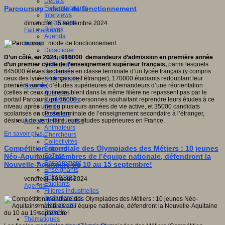
Débats
Faits marquants
Parcoursup : mode de fonctionnement
Interviews
Reportages
dimanche, 15 septembre 2024
Brèves
Fait marquant
Agenda
Innover
Didactique
Dispositifs
D’un côté, en 2024, 916000 demandeurs d’admission en première année
Pédagogie
d’un premier cycle de l’enseignement supérieur français,
parmi lesquels
Recherche
645000 élèves scolarisés en classe terminale d’un lycée français (y compris
Technologies
ceux des lycées français de l’étranger), 170000 étudiants redoublant leur
Savoir(s)
première année d’études supérieures et demandeurs d’une réorientation
Analyses
(celles et ceux qui redoublent dans la même filière ne repassent pas par le
Conférences
portail Parcoursup), 66000 personnes souhaitant reprendre leurs études à ce
Outils
niveau après une ou plusieurs années de vie active, et 35000 candidats
Pratiques
scolarisés en classe terminale de l’enseignement secondaire à l’étranger,
Acteurs de l'éducation
désireux de venir faire leurs études supérieures en France.
Animateurs
En savoir plus...
Chercheurs
Collectivités
Compétition mondiale des Olympiades des Métiers : 10 jeunes
Editeurs
EdTech
Néo-Aquitains membres de l’équipe nationale, défendront la
Encadrement
Nouvelle-Aquitaine du 10 au 15 septembre!
Enseignants
Entreprises
vendredi, 30 août 2024
Etudiants
Agenda
Filières industrielles
Institutionnels
Médiateurs
Parents
Thématiques