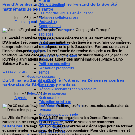
Fablab
Prix d’Alembert et Prix Jacqueline-Ferrand de la Société
Géolocalisation
mathématique de France
Images
Les mondes virtuels en éducation
Pratiques collaboratives
lundi, 03 juin 2024
Podcasting
Fait marquant
Smartphones
Tableaux numériques
Tablettes
La Société mathématique de France décerne tous les deux ans le prix
Web radio
D’Alembert récompensant une initiative destinée à mieux faire connaître et
Webdocumentaire
comprendre les mathématiques, et le prix Jacqueline-Ferrand consacré à
eTwinning
l’innovation pédagogique. La cérémonie de remise des prix a eu lieu le
Prospective
vendredi 24 mai 2024 au
Salon Culture et Jeux mathématiques
, après une
Ecosystème numérique
journée d’animations ludiques autour des mathématiques, Place Saint-
Espaces
Sulpice à Paris.
Politique éducative
Scénarios prospectifs
En savoir plus...
Temps
Réseaux sociaux
Du 30 mai au 1er juin 2024, à Poitiers, les 2èmes rencontres
Algorithme
nationales de l’éducation populaire
Données
Réseaux sociaux et champ scolaire
Sélection de ressources
lundi, 27 mai 2024
Bibliographies
Agenda
Education artistique
Education environnementale
Histoire
Ressources citoyenneté
La Ville de Poitiers et le CNAJEP co-organisent les 2èmes Rencontres
Ressources sciences
Nationales de l’Éducation Populaire, avec le soutien de nombreux
Sites éducatifs
partenaires
. Ce sera trois jours de rencontres et d’échanges pour se former
Sites pédagogiques
et appréhender les enjeux de l’éducation populaire. Pour des citoyennes et
Sites ressources
des citoyens acteurs de leur vie et de leur territoire.