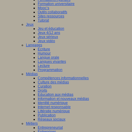
Formation universitaire
Mooc’s
Outils collaboratifs
Sites ressources
Tutorat
Jeux
Jeu et éducation
Jeux 4/12 ans
Jeux sérieux
Jeux vidéo
Langages
Ecriture
Humour
Langue orale
Langues vivantes
Lecture
Programmation
Médias
Compétences informationnelles
Culture des médias
Curation
Droits
Education aux médias
Information et nouveaux médias
Identité numérique
Internet responsable
Littératie numérique
Publication
Réseaux sociaux
Métiers
Entrepreneuriat
Entreprises