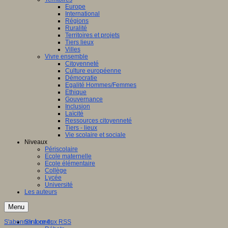
Europe
International
Régions
Ruralité
Territoires et projets
Tiers lieux
Villes
Vivre ensemble
Citoyenneté
Culture européenne
Démocratie
Egalité Hommes/Femmes
Ethique
Gouvernance
Inclusion
Laïcité
Ressources citoyenneté
Tiers - lieux
Vie scolaire et sociale
Niveaux
Périscolaire
Ecole maternelle
Ecole élémentaire
Collège
Lycée
Université
Les auteurs
Menu
S'abonner à ce flux RSS
S'informer