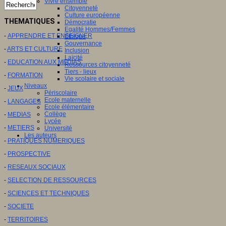
Vivre ensemble
Citoyenneté
Culture européenne
THEMATIQUES
Démocratie
Egalité Hommes/Femmes
-
APPRENDRE ET ENSEIGNER
Ethique
Gouvernance
-
ARTS ET CULTURE
Inclusion
Laïcité
-
EDUCATION AUX MEDIAS
Ressources citoyenneté
Tiers - lieux
-
FORMATION
Vie scolaire et sociale
Niveaux
-
JEUX
Périscolaire
Ecole maternelle
-
LANGAGES
Ecole élémentaire
Collège
-
MEDIAS
Lycée
-
METIERS
Université
Les auteurs
-
PRATIQUES NUMERIQUES
-
PROSPECTIVE
-
RESEAUX SOCIAUX
-
SELECTION DE RESSOURCES
-
SCIENCES ET TECHNIQUES
-
SOCIETE
-
TERRITOIRES