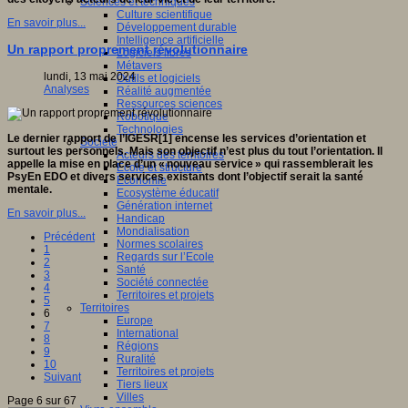
Sciences et techniques
Culture scientifique
En savoir plus...
Développement durable
Intelligence artificielle
Un rapport proprement révolutionnaire
Logiciels libres
Métavers
lundi, 13 mai 2024
Outils et logiciels
Analyses
Réalité augmentée
Ressources sciences
Robotique
Technologies
Le dernier rapport de l’IGESR[1] encense les services d’orientation et
Société
surtout les personnels. Mais son objectif n’est plus du tout l’orientation. Il
Acteurs des territoires
appelle la mise en place d’un « nouveau service » qui rassemblerait les
Ecole et structure
PsyEn EDO et divers services existants dont l’objectif serait la santé
Economie
mentale.
Ecosystème éducatif
Génération internet
En savoir plus...
Handicap
Mondialisation
Précédent
Normes scolaires
1
Regards sur l’Ecole
2
Santé
3
Société connectée
4
Territoires et projets
5
Territoires
6
Europe
7
International
8
Régions
9
Ruralité
10
Territoires et projets
Suivant
Tiers lieux
Villes
Page 6 sur 67