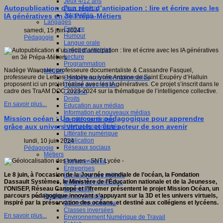
Jeux 4/12 ans
Autopublication d’un récit d’anticipation : lire et écrire avec les
Jeux sérieux
Jeux vidéo
IA génératives en 3è Prépa-Métiers
Langages
Ecriture
samedi, 15 juin 2024
Humour
Pédagogie
Langue orale
Langues vivantes
Lecture
Programmation
Nadège Wauquier, professeure documentaliste & Cassandre Fasquel,
Médias
professeure de Lettres-Histoire au lycée Antoine de Saint Exupéry d’Halluin
Compétences informationnelles
proposent ici un projet réalisé avec les IA génératives. Ce projet s’inscrit dans le
Culture des médias
cadre des TraAM DOC 2023-2024 sur la thématique de l’intelligence collective.
Curation
Droits
En savoir plus...
Education aux médias
Information et nouveaux médias
Mission océan : Un parcours pédagogique pour apprendre
Identité numérique
grâce aux univers virtuels et être acteur de son avenir
Internet responsable
Littératie numérique
Publication
lundi, 10 juin 2024
Réseaux sociaux
Pédagogie
Métiers
Entrepreneuriat
Entreprises
Le 8 juin, à l’occasion de la Journée mondiale de l’océan, la Fondation
Evolutions des métiers
Dassault Systèmes, le Ministère de l’Éducation nationale et de la Jeunesse,
Métiers du numérique
l’ONISEP, Réseau Canopé et l’Ifremer présentent le projet Mission Océan, un
Orientation
parcours pédagogique innovant s’appuyant sur la 3D et les univers virtuels,
Pratiques numériques
inspiré par la préservation des océans, et destiné aux collégiens et lycéens.
Cartes heuristiques
Classes inversées
En savoir plus...
Environnement Numérique de Travail