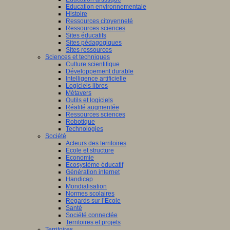
Education environnementale
Histoire
Ressources citoyenneté
Ressources sciences
Sites éducatifs
Sites pédagogiques
Sites ressources
Sciences et techniques
Culture scientifique
Développement durable
Intelligence artificielle
Logiciels libres
Métavers
Outils et logiciels
Réalité augmentée
Ressources sciences
Robotique
Technologies
Société
Acteurs des territoires
Ecole et structure
Economie
Ecosystème éducatif
Génération internet
Handicap
Mondialisation
Normes scolaires
Regards sur l’Ecole
Santé
Société connectée
Territoires et projets
Territoires