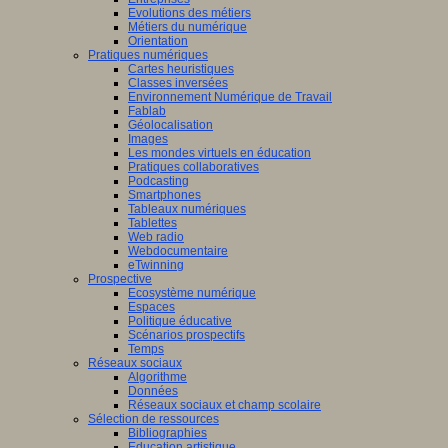
Evolutions des métiers
Métiers du numérique
Orientation
Pratiques numériques
Cartes heuristiques
Classes inversées
Environnement Numérique de Travail
Fablab
Géolocalisation
Images
Les mondes virtuels en éducation
Pratiques collaboratives
Podcasting
Smartphones
Tableaux numériques
Tablettes
Web radio
Webdocumentaire
eTwinning
Prospective
Ecosystème numérique
Espaces
Politique éducative
Scénarios prospectifs
Temps
Réseaux sociaux
Algorithme
Données
Réseaux sociaux et champ scolaire
Sélection de ressources
Bibliographies
Education artistique