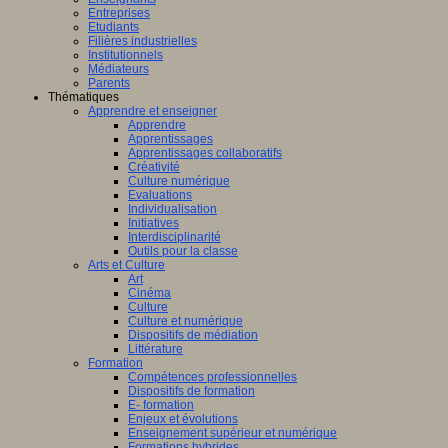
Entreprises
Etudiants
Filières industrielles
Institutionnels
Médiateurs
Parents
Thématiques
Apprendre et enseigner
Apprendre
Apprentissages
Apprentissages collaboratifs
Créativité
Culture numérique
Evaluations
Individualisation
Initiatives
Interdisciplinarité
Outils pour la classe
Arts et Culture
Art
Cinéma
Culture
Culture et numérique
Dispositifs de médiation
Littérature
Formation
Compétences professionnelles
Dispositifs de formation
E- formation
Enjeux et évolutions
Enseignement supérieur et numérique
Formations hybrides