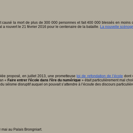
 causé la mort de plus de 300 000 personnes et fait 400 000 blessés en moins d’un
 a rouvert le 21 février 2016 pour le centenaire de la bataille.
La nouvelle scénog
lée proposé, en juillet 2013, une prometteuse
loi de refondation de l’école
dont u
gan «
Faire entrer l’école dans l’ère du numérique
» était particulièrement mal chois
e du séisme disruptif auquel on pouvait s’attendre à l’écoute des discours particuliè
3 mai au Palais Brongniart.