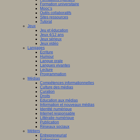
Formation universitaire
Mooc’s
Outils collaboratifs
Sites ressources
Tutorat
Jeux
Jeu et éducation
Jeux 4/12 ans
Jeux sérieux
Jeux vidéo
Langages
Ecriture
Humour
Langue orale
Langues vivantes
Lecture
Programmation
Médias
Compétences informationnelles
Culture des médias
Curation
Droits
Education aux médias
Information et nouveaux médias
Identité numérique
Internet responsable
Littératie numérique
Publication
Réseaux sociaux
Métiers
Entrepreneuriat
Entreprises