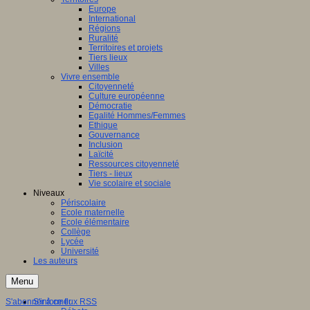
Europe
International
Régions
Ruralité
Territoires et projets
Tiers lieux
Villes
Vivre ensemble
Citoyenneté
Culture européenne
Démocratie
Egalité Hommes/Femmes
Ethique
Gouvernance
Inclusion
Laïcité
Ressources citoyenneté
Tiers - lieux
Vie scolaire et sociale
Niveaux
Périscolaire
Ecole maternelle
Ecole élémentaire
Collège
Lycée
Université
Les auteurs
Menu
S'abonner à ce flux RSS
S'informer