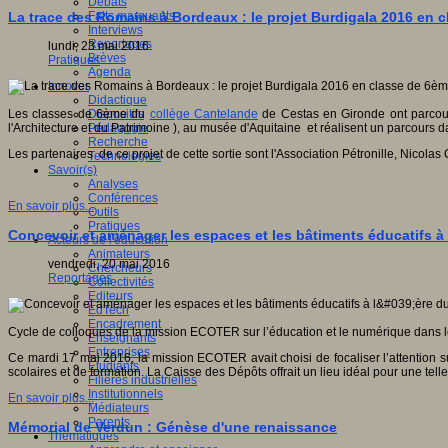
Débats
Faits marquants
La trace des Romains à Bordeaux : le projet Burdigala 2016 en 
Interviews
Reportages
lundi, 23 mai 2016
Brèves
Pratiques
Agenda
Innover
Didactique
Dispositifs
Les classes de 6ème du
collège Cantelande
de Cestas en Gironde ont parcouru
Pédagogie
l'Architecture et du Patrimoine ), au musée d'Aquitaine et réalisent un parcours da
Recherche
Les partenaires de ce projet de cette sortie sont l'Association Pétronille, Nicola
Technologies
Savoir(s)
Analyses
Conférences
En savoir plus...
Outils
Pratiques
Concevoir et aménager les espaces et les bâtiments éducatifs à
Acteurs de l'éducation
Animateurs
vendredi, 20 mai 2016
Chercheurs
Reportages
Collectivités
Editeurs
EdTech
Encadrement
Cycle de colloques de la mission ECOTER sur l’éducation et le numérique dans le 
Enseignants
Entreprises
Ce mardi 17 mai 2016, la mission ECOTER avait choisi de focaliser l’attention s
Etudiants
scolaires et de formation. La Caisse des Dépôts offrait un lieu idéal pour une tell
Filières industrielles
Institutionnels
En savoir plus...
Médiateurs
Parents
Mémorial de Verdun : Génèse d'une renaissance
Thématiques