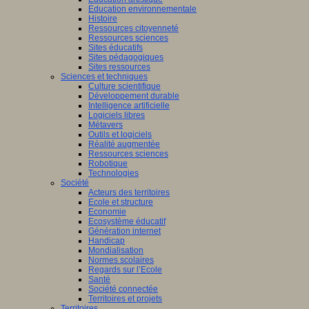
Education environnementale
Histoire
Ressources citoyenneté
Ressources sciences
Sites éducatifs
Sites pédagogiques
Sites ressources
Sciences et techniques
Culture scientifique
Développement durable
Intelligence artificielle
Logiciels libres
Métavers
Outils et logiciels
Réalité augmentée
Ressources sciences
Robotique
Technologies
Société
Acteurs des territoires
Ecole et structure
Economie
Ecosystème éducatif
Génération internet
Handicap
Mondialisation
Normes scolaires
Regards sur l’Ecole
Santé
Société connectée
Territoires et projets
Territoires