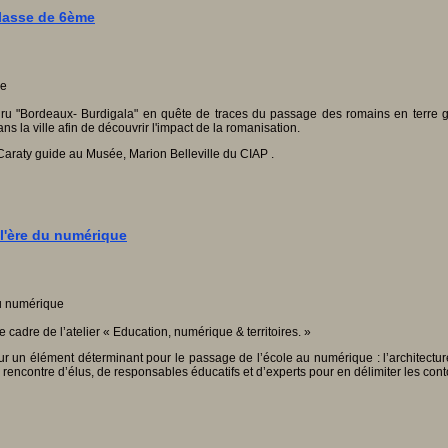
classe de 6ème
 "Bordeaux- Burdigala" en quête de traces du passage des romains en terre giro
ns la ville afin de découvrir l'impact de la romanisation.
s Caraty guide au Musée, Marion Belleville du CIAP .
 l'ère du numérique
cadre de l’atelier « Education, numérique & territoires. »
ur un élément déterminant pour le passage de l’école au numérique : l’architecture
e rencontre d’élus, de responsables éducatifs et d’experts pour en délimiter les cont