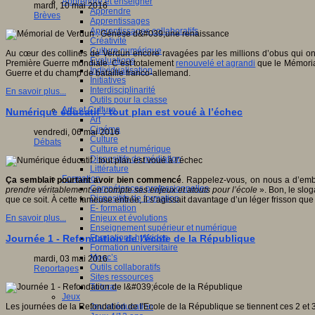
Apprendre et enseigner
mardi, 10 mai 2016
Apprendre
Brèves
Apprentissages
Apprentissages collaboratifs
Créativité
Culture numérique
Au cœur des collines de Verdun encore ravagées par les millions d’obus qui ont
Evaluations
Première Guerre mondiale. C’est totalement
renouvelé et agrandi
que le Mémorial
Individualisation
Guerre et du champ de bataille franco-allemand.
Initiatives
Interdisciplinarité
En savoir plus...
Outils pour la classe
Arts et Culture
Numérique éducatif : tout plan est voué à l’échec
Art
Cinéma
vendredi, 06 mai 2016
Culture
Débats
Culture et numérique
Dispositifs de médiation
Littérature
Formation
Ça semblait pourtant avoir bien commencé
. Rappelez-vous, on nous a d’emb
Compétences professionnelles
prendre véritablement en compte ses enjeux et atouts pour l’école
». Bon, le slo
Dispositifs de formation
que ce soit. À cette fameuse entrée, il s’agissait davantage d’un léger frisson qu
E- formation
Enjeux et évolutions
En savoir plus...
Enseignement supérieur et numérique
Formations hybrides
Journée 1 - Refondation de l'école de la République
Formation universitaire
Mooc’s
mardi, 03 mai 2016
Outils collaboratifs
Reportages
Sites ressources
Tutorat
Jeux
Jeu et éducation
Les journées de la Refondation de l'Ecole de la République se tiennent ces 2 et 