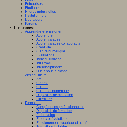
Entreprises
Etudiants
Filières industrielles
Institutionnels
Médiateurs
Parents
Thématiques
Apprendre et enseigner
Apprendre
Apprentissages
Apprentissages collaboratifs
Créativité
Culture numérique
Evaluations
Individualisation
Initiatives
Interdisciplinarité
Outils pour la classe
Arts et Culture
Art
Cinéma
Culture
Culture et numérique
Dispositifs de médiation
Littérature
Formation
Compétences professionnelles
Dispositifs de formation
E- formation
Enjeux et évolutions
Enseignement supérieur et numérique
Formations hybrides