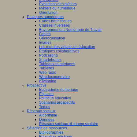
Evolutions des métiers
Métiers du numérique
Orientation
Pratiques numériques
Cartes heuristiques
Classes inversées
Environnement Numérique de Travail
Fablab
Géolocalisation
Images
Les mondes virtuels en éducation
Pratiques collaboratives
Podcasting
Smartphones
Tableaux numériques
Tablettes
Web radio
Webdocumentaire
eTwinning
Prospective
Ecosystème numérique
Espaces
Politique éducative
Scénarios prospectifs
Temps
Réseaux sociaux
Algorithme
Données
Réseaux sociaux et champ scolaire
Sélection de ressources
Bibliographies
Education artistique