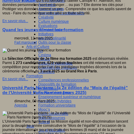
Apprendre et enseigner
numérique éducatif
qui s'est déroulé à l'atelier Canopé 47. Attention, vos
Apprendre
données personnelles sont en danger… ou pas ? Elle donne les clés pour :
Apprentissages
Protéger vos données comme un pro - Comprendre ce que les applis savent de
Apprentissages collaboratifs
vous - Faire du numérique votre allié en toute sécurité.
Créativité
En savoir plus...
Culture numérique
Evaluations
Quand les jeunes filment leur formation
Individualisation
Initiatives
Interdisciplinarité
mercredi, 12 mars 2025
Outils pour la classe
Fait marquant
Arts et Culture
Art
Cinéma
La
Sélection Officielle de Je filme ma formation 2025
est désormais révélée.
Culture
Parmi
1 273 candidatures
,
629 vidéos finalistes
ont été retenues et sont en
Culture et numérique
compétition pour remporter l’un des prestigieux trophées décernés lors de la
Dispositifs de médiation
cérémonie officielle du
3 avril 2025 au Grand Rex à Paris
.
Littérature
Formation
En savoir plus...
Compétences professionnelles
Dispositifs de formation
Université Paris-Nanterre : la 2e édition du “Mois de l’égalité”
E- formation
de l’Université Paris Nanterre (mars 2025)
Enjeux et évolutions
Enseignement supérieur et numérique
Formations hybrides
dimanche, 09 mars 2025
Formation universitaire
Agenda
Mooc’s
Outils collaboratifs
Sites ressources
L’Université Paris Nanterre et sa Mission égalité et non-discrimination lancent
Tutorat
pour la deuxième année consécutive le “Mois de l’égalité” à l’occasion de la
Jeux
journée internationale pour les droits des femmes (8 mars) et de la journée
Jeu et éducation