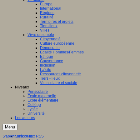
Europe
International
Régions
Ruralité
Territoires et projets
Tiers lieux
Villes
Vivre ensemble
Citoyenneté
Culture européenne
Démocratie
Egalité Hommes/Femmes
Ethique
Gouvernance
Inclusion
Laïcité
Ressources citoyenneté
Tiers - lieux
Vie scolaire et sociale
Niveaux
Périscolaire
Ecole maternelle
Ecole élémentaire
Collège
Lycée
Université
Les auteurs
Menu
S'abonner à ce flux RSS
S'informer