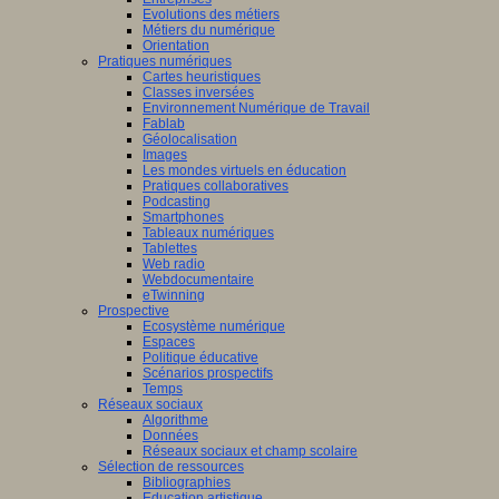
Evolutions des métiers
Métiers du numérique
Orientation
Pratiques numériques
Cartes heuristiques
Classes inversées
Environnement Numérique de Travail
Fablab
Géolocalisation
Images
Les mondes virtuels en éducation
Pratiques collaboratives
Podcasting
Smartphones
Tableaux numériques
Tablettes
Web radio
Webdocumentaire
eTwinning
Prospective
Ecosystème numérique
Espaces
Politique éducative
Scénarios prospectifs
Temps
Réseaux sociaux
Algorithme
Données
Réseaux sociaux et champ scolaire
Sélection de ressources
Bibliographies
Education artistique