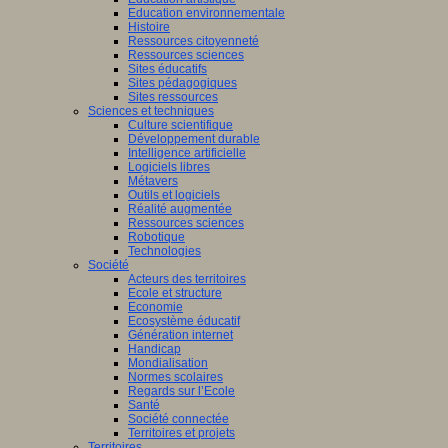
Education environnementale
Histoire
Ressources citoyenneté
Ressources sciences
Sites éducatifs
Sites pédagogiques
Sites ressources
Sciences et techniques
Culture scientifique
Développement durable
Intelligence artificielle
Logiciels libres
Métavers
Outils et logiciels
Réalité augmentée
Ressources sciences
Robotique
Technologies
Société
Acteurs des territoires
Ecole et structure
Economie
Ecosystème éducatif
Génération internet
Handicap
Mondialisation
Normes scolaires
Regards sur l’Ecole
Santé
Société connectée
Territoires et projets
Territoires