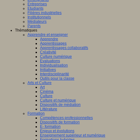
Entreprises
Etudiants
Filières industrielles
Institutionnels
Médiateurs
Parents
Thématiques
Apprendre et enseigner
Apprendre
Apprentissages
Apprentissages collaboratifs
Créativité
Culture numérique
Evaluations
Individualisation
Initiatives
Interdisciplinarité
Outils pour la classe
Arts et Culture
Art
Cinéma
Culture
Culture et numérique
Dispositifs de médiation
Littérature
Formation
Compétences professionnelles
Dispositifs de formation
E- formation
Enjeux et évolutions
Enseignement supérieur et numérique
Formations hybrides