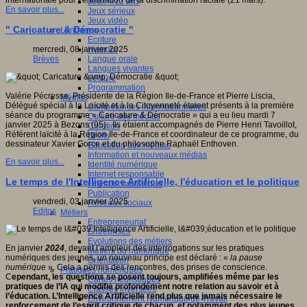
internationale pour l’élimination de la discrimination raciale (21 mars).
Jeux 4/12 ans
En savoir plus...
Jeux sérieux
Jeux vidéo
" Caricature & Démocratie "
Langages
Ecriture
Humour
mercredi, 08 janvier 2025
Langue orale
Brèves
Langues vivantes
Lecture
Programmation
Valérie Pécresse, Présidente de la Région Ile-de-France et Pierre Liscia,
Médias
Délégué spécial à la Laïcité et à la Citoyenneté étaient présents à la première
Compétences informationnelles
séance du programme « Caricature & Démocratie » qui a eu lieu mardi 7
Culture des médias
janvier 2025 à Bezons (95). Ils étaient accompagnés de Pierre Henri Tavoillot,
Curation
Référent laïcité à la Région Ile-de-France et coordinateur de ce programme, du
Droits
dessinateur Xavier Gorce et du philosophe Raphaël Enthoven.
Education aux médias
Information et nouveaux médias
En savoir plus...
Identité numérique
Internet responsable
Le temps de l'Intelligence Artificielle, l'éducation et le politique
Littératie numérique
Publication
vendredi, 03 janvier 2025
Réseaux sociaux
Editos
Métiers
Entrepreneuriat
Entreprises
Evolutions des métiers
En janvier
2024
, devant l’ampleur des interrogations sur les pratiques
Métiers du numérique
numériques des jeunes, un nouveau principe est déclaré : «
la pause
Orientation
numérique
». Cela a permis des rencontres, des prises de conscience.
Pratiques numériques
C
ependant, les questions se posent toujours, amplifiées même par les
Cartes heuristiques
pratiques de l’IA
qui modifie profondément notre relation au savoir et à
Classes inversées
l’éducation.
L’Intelligence Artificielle rend plus que jamais nécessaire le
Environnement Numérique de Travail
renforcement de l’esprit critique de chacun, et notamment des plus jeunes.