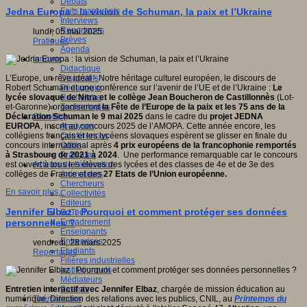
Débats
Faits marquants
Jedna Europa : la vision de Schuman, la paix et l’Ukraine
Interviews
Reportages
lundi, 05 mai 2025
Brèves
Pratiques
Agenda
Innover
Didactique
Dispositifs
L’Europe, un rêve idéal - Notre héritage culturel européen, le discours de
Pédagogie
Robert Schuman et une conférence sur l’avenir de l’UE et de l’Ukraine :
Le
Recherche
lycée slovaque de Nitra et le collège Jean Boucheron de Castillonnès
(Lot-
Technologies
et-Garonne) organiseront
la Fête de l’Europe de la paix et les 75 ans de la
Savoir(s)
Déclaration Schuman le 9 mai 2025
dans le cadre du
projet JEDNA
Analyses
EUROPA
, inscrit au concours 2025 de l’AMOPA. Cette année encore, les
Conférences
collégiens français et les lycéens slovaques espèrent se glisser en finale du
Outils
concours international après
4 prix européens de la francophonie remportés
Pratiques
à Strasbourg de 2021 à 2024
. Une performance remarquable car le concours
Acteurs de l'éducation
est ouvert à tous les élèves des lycées et des classes de 4e et de 3e des
Animateurs
collèges de France et des
27 Etats de l’Union européenne.
Chercheurs
En savoir plus...
Collectivités
Editeurs
Jennifer Elbaz : Pourquoi et comment protéger ses données
EdTech
Encadrement
personnelles ?
Enseignants
Entreprises
vendredi, 28 mars 2025
Etudiants
Reportages
Filières industrielles
Institutionnels
Médiateurs
Parents
Entretien interactif avec Jennifer
Elbaz
, chargée de mission éducation au
Thématiques
numérique, Direction des relations avec les publics, CNIL, au
Printemps du