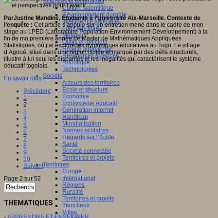
Sciences et techniques
Culture scientifique
Développement durable
ParJustine Mandine, Étudiante à l'
Université
Aix-Marseille. Contexte de
Intelligence artificielle
l’enquête :
Cet article s’appuie sur un entretien mené dans le cadre de mon
Logiciels libres
stage au LPED (Laboratoire Population-Environnement-Développement) à la
Métavers
fin de ma première année de Master de Mathématiques Appliquées
Outils et logiciels
Statistiques, où j’ai exploré les dynamiques éducatives au Togo. Le village
Réalité augmentée
d’Agoué, situé dans une région isolée et marqué par des défis structurels,
Ressources sciences
illustre à lui seul les disparités et les inégalités qui caractérisent le système
Robotique
éducatif togolais.
Technologies
Société
En savoir plus...
Acteurs des territoires
Ecole et structure
Précédent
Economie
1
Ecosystème éducatif
2
Génération internet
3
Handicap
4
Mondialisation
5
Normes scolaires
6
Regards sur l’Ecole
7
Santé
8
Société connectée
9
Territoires et projets
10
Territoires
Suivant
Europe
International
Page 2 sur 52
Régions
Ruralité
Territoires et projets
THEMATIQUES
Tiers lieux
Villes
-
APPRENDRE ET ENSEIGNER