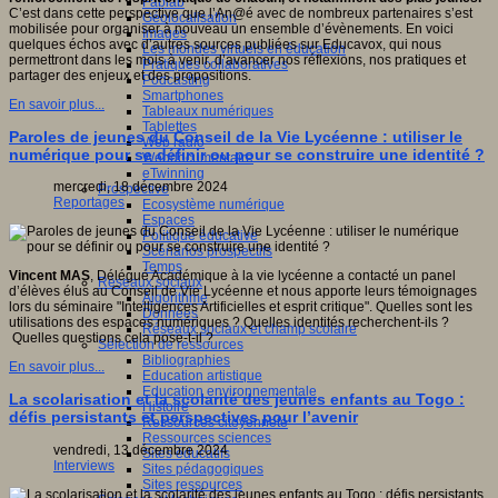
Fablab
C’est dans cette perspective que l’An@é avec de nombreux partenaires s’est
Géolocalisation
mobilisée pour organiser à nouveau un ensemble d’évènements. En voici
Images
quelques échos avec d’autres sources publiées sur Educavox, qui nous
Les mondes virtuels en éducation
permettront dans les mois à venir, d’avancer nos réflexions, nos pratiques et
Pratiques collaboratives
partager des enjeux et des propositions.
Podcasting
Smartphones
En savoir plus...
Tableaux numériques
Tablettes
Paroles de jeunes du Conseil de la Vie Lycéenne : utiliser le
Web radio
numérique pour se définir ou pour se construire une identité ?
Webdocumentaire
eTwinning
mercredi, 18 décembre 2024
Prospective
Reportages
Ecosystème numérique
Espaces
Politique éducative
Scénarios prospectifs
Temps
Vincent MAS
, Délégué Académique à la vie lycéenne a contacté un panel
Réseaux sociaux
d’élèves élus au Conseil de Vie Lycéenne et nous apporte leurs témoignages
Algorithme
lors du séminaire "Intelligences Artificielles et esprit critique". Quelles sont les
Données
utilisations des espaces numériques ? Quelles identités recherchent-ils ?
Réseaux sociaux et champ scolaire
Quelles questions cela pose-t-il ?
Sélection de ressources
Bibliographies
En savoir plus...
Education artistique
Education environnementale
La scolarisation et la scolarité des jeunes enfants au Togo :
Histoire
défis persistants et perspectives pour l’avenir
Ressources citoyenneté
Ressources sciences
vendredi, 13 décembre 2024
Sites éducatifs
Interviews
Sites pédagogiques
Sites ressources