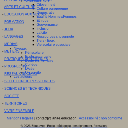
Vivre ensemble
Citoyenneté
-
ARTS ET CULTURE
Culture européenne
Démocratie
-
EDUCATION AUX MEDIAS
Egalité Hommes/Femmes
Ethique
-
FORMATION
Gouvernance
Inclusion
-
JEUX
Laïcité
-
LANGAGES
Ressources citoyenneté
Tiers - lieux
-
MEDIAS
Vie scolaire et sociale
Niveaux
-
METIERS
Périscolaire
Ecole maternelle
-
PRATIQUES NUMERIQUES
Ecole élémentaire
Collège
-
PROSPECTIVE
Lycée
Université
-
RESEAUX SOCIAUX
Les auteurs
-
SELECTION DE RESSOURCES
-
SCIENCES ET TECHNIQUES
-
SOCIETE
-
TERRITOIRES
-
VIVRE ENSEMBLE
Mentions légales
| contact[@]anae.education |
Accessibilité : non conforme
© 2023 Educavox, Ecole, pédagogie, enseignement, formation