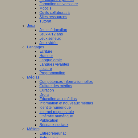
Formation universitaire
Mooc’s
Outils collaboratifs
Sites ressources
Tutorat
Jeux
Jeu et éducation
Jeux 4/12 ans
Jeux sérieux
Jeux vidéo
Langages
Ecriture
Humour
Langue orale
Langues vivantes
Lecture
Programmation
Médias
Compétences informationnelles
Culture des médias
Curation
Droits
Education aux médias
Information et nouveaux médias
Identité numérique
Internet responsable
Littératie numérique
Publication
Réseaux sociaux
Métiers
Entrepreneuriat
Entreprises