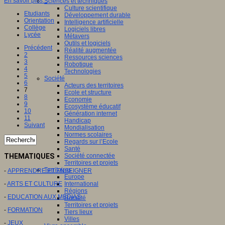
En savoir plus...
Sciences et techniques
Culture scientifique
Etudiants
Développement durable
Orientation
Intelligence artificielle
Collège
Logiciels libres
Lycée
Métavers
Outils et logiciels
Précédent
Réalité augmentée
2
Ressources sciences
3
Robotique
4
Technologies
5
Société
6
Acteurs des territoires
7
Ecole et structure
8
Economie
9
Ecosystème éducatif
10
Génération internet
11
Handicap
Suivant
Mondialisation
Normes scolaires
Regards sur l’Ecole
Santé
Société connectée
THEMATIQUES
Territoires et projets
Territoires
-
APPRENDRE ET ENSEIGNER
Europe
International
-
ARTS ET CULTURE
Régions
-
EDUCATION AUX MEDIAS
Ruralité
Territoires et projets
-
FORMATION
Tiers lieux
Villes
-
JEUX