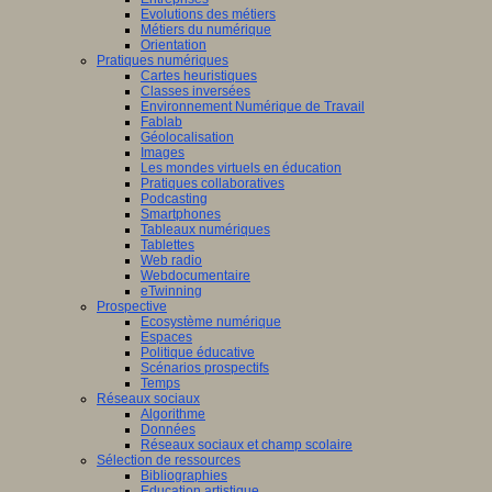
Evolutions des métiers
Métiers du numérique
Orientation
Pratiques numériques
Cartes heuristiques
Classes inversées
Environnement Numérique de Travail
Fablab
Géolocalisation
Images
Les mondes virtuels en éducation
Pratiques collaboratives
Podcasting
Smartphones
Tableaux numériques
Tablettes
Web radio
Webdocumentaire
eTwinning
Prospective
Ecosystème numérique
Espaces
Politique éducative
Scénarios prospectifs
Temps
Réseaux sociaux
Algorithme
Données
Réseaux sociaux et champ scolaire
Sélection de ressources
Bibliographies
Education artistique