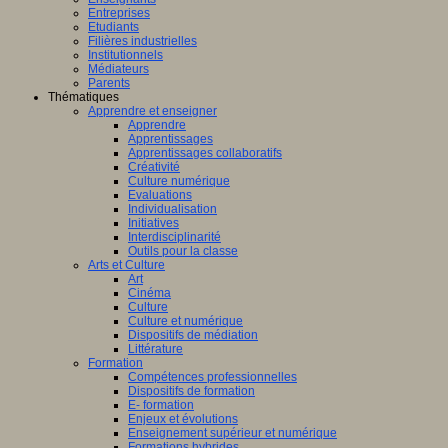
Entreprises
Etudiants
Filières industrielles
Institutionnels
Médiateurs
Parents
Thématiques
Apprendre et enseigner
Apprendre
Apprentissages
Apprentissages collaboratifs
Créativité
Culture numérique
Evaluations
Individualisation
Initiatives
Interdisciplinarité
Outils pour la classe
Arts et Culture
Art
Cinéma
Culture
Culture et numérique
Dispositifs de médiation
Littérature
Formation
Compétences professionnelles
Dispositifs de formation
E- formation
Enjeux et évolutions
Enseignement supérieur et numérique
Formations hybrides