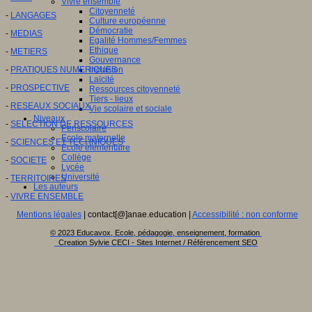
Vivre ensemble
Citoyenneté
-
LANGAGES
Culture européenne
Démocratie
-
MEDIAS
Egalité Hommes/Femmes
Ethique
-
METIERS
Gouvernance
Inclusion
-
PRATIQUES NUMERIQUES
Laïcité
-
PROSPECTIVE
Ressources citoyenneté
Tiers - lieux
-
RESEAUX SOCIAUX
Vie scolaire et sociale
Niveaux
-
SELECTION DE RESSOURCES
Périscolaire
Ecole maternelle
-
SCIENCES ET TECHNIQUES
Ecole élémentaire
Collège
-
SOCIETE
Lycée
Université
-
TERRITOIRES
Les auteurs
-
VIVRE ENSEMBLE
Mentions légales
| contact[@]anae.education |
Accessibilité : non conforme
© 2023 Educavox, Ecole, pédagogie, enseignement, formation
Creation Sylvie CECI - Sites Internet / Référencement SEO