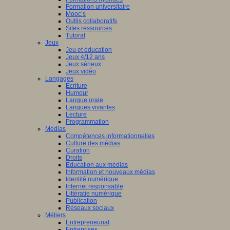
Formation universitaire
Mooc’s
Outils collaboratifs
Sites ressources
Tutorat
Jeux
Jeu et éducation
Jeux 4/12 ans
Jeux sérieux
Jeux vidéo
Langages
Ecriture
Humour
Langue orale
Langues vivantes
Lecture
Programmation
Médias
Compétences informationnelles
Culture des médias
Curation
Droits
Education aux médias
Information et nouveaux médias
Identité numérique
Internet responsable
Littératie numérique
Publication
Réseaux sociaux
Métiers
Entrepreneuriat
Entreprises