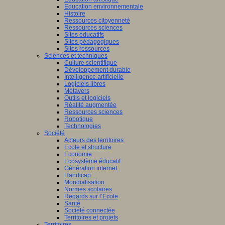
Education environnementale
Histoire
Ressources citoyenneté
Ressources sciences
Sites éducatifs
Sites pédagogiques
Sites ressources
Sciences et techniques
Culture scientifique
Développement durable
Intelligence artificielle
Logiciels libres
Métavers
Outils et logiciels
Réalité augmentée
Ressources sciences
Robotique
Technologies
Société
Acteurs des territoires
Ecole et structure
Economie
Ecosystème éducatif
Génération internet
Handicap
Mondialisation
Normes scolaires
Regards sur l’Ecole
Santé
Société connectée
Territoires et projets
Territoires