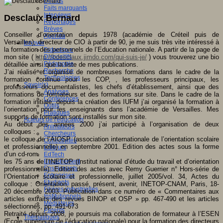
Débats
Faits marquants
Interviews
Desclaux Bernard
Reportages
Brèves
Conseiller d’orientation depuis 1978 (académie de Créteil puis de
Agenda
Versailles), directeur de CIO à partir de 90, je me suis très vite intéressé à
Innover
la formation des personnels de l’Education nationale. A partir de la page de
Didactique
mon site (
http://bdesclaux.jimdo.com/qui-suis-je/
) vous trouverez une bio
Dispositifs
Pédagogie
détaillée ainsi que la liste de mes publications.
Recherche
J’ai réalisé et organisé de nombreuses formations dans le cadre de la
Technologies
formation continue pour les COP, , les professeurs principaux, les
Savoir(s)
professeurs documentalistes, les chefs d’établissement, ainsi que des
Analyses
formations de formateurs et des formations sur site. Dans le cadre de la
Conférences
formation initiale, depuis la création des IUFM j’ai organisé la formation à
Outils
l’orientation pour les enseignants dans l’académie de Versailles
. Mes
Pratiques
supports de formation sont installés sur mon site.
Acteurs de l'éducation
Au début des années 2000 j’ai participé à l’organisation de deux
Animateurs
colloques :
Chercheurs
le colloque de l’AIOSP (association internationale de l’orientation scolaire
Collectivités
et professionnelle) en septembre 2001. Edition des actes sous la forme
Editeurs
d’un cd-rom.
EdTech
les 75 ans de l’INETOP (Institut national d’étude du travail et d’orientation
Encadrement
Enseignants
professionnelle). Edition des actes avec Remy Guerrier n° Hors-série de
Entreprises
l’Orientation scolaire et professionnelle, juillet 2005/vol. 34, Actes du
Etudiants
colloque : Orientation, passé, présent, avenir, INETOP-CNAM, Paris, 18-
Filières industrielles
20 décembre 2003. Publication dans ce numéro de « Commentaires aux
Institutionnels
articles extraits des revues BINOP et OSP » pp. 467-490 et les articles
Médiateurs
sélectionnés, pp. 491-673
Parents
Retraité depuis 2008, je poursuis ma collaboration de formateur à l’ESEN
Thématiques
(Ecole supérieure de l’éducation nationale) pour la formation des directeurs