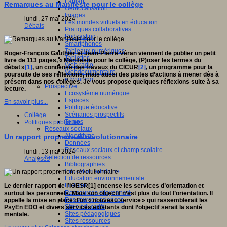
Fablab
Remarques au Manifeste pour le collège
Géolocalisation
Images
lundi, 27 mai 2024
Les mondes virtuels en éducation
Débats
Pratiques collaboratives
Podcasting
Smartphones
Tableaux numériques
Roger-François Gauthier et Jean-Pierre Véran viennent de publier un petit
Tablettes
livre de 113 pages, « Manifeste pour le collège, (P)oser les termes du
Web radio
débat »
[1]
, un condensé des travaux du CICUR
[2]
, un programme pour la
Webdocumentaire
poursuite de ses réflexions, mais aussi des pistes d’actions à mener dès à
eTwinning
présent dans nos collèges. Je vous propose quelques réflexions suite à sa
Prospective
lecture.
Ecosystème numérique
Espaces
En savoir plus...
Politique éducative
Scénarios prospectifs
Collège
Temps
Politiques publiques
Réseaux sociaux
Algorithme
Un rapport proprement révolutionnaire
Données
Réseaux sociaux et champ scolaire
lundi, 13 mai 2024
Sélection de ressources
Analyses
Bibliographies
Education artistique
Education environnementale
Histoire
Le dernier rapport de l’IGESR[1] encense les services d’orientation et
Ressources citoyenneté
surtout les personnels. Mais son objectif n’est plus du tout l’orientation. Il
Ressources sciences
appelle la mise en place d’un « nouveau service » qui rassemblerait les
Sites éducatifs
PsyEn EDO et divers services existants dont l’objectif serait la santé
Sites pédagogiques
mentale.
Sites ressources