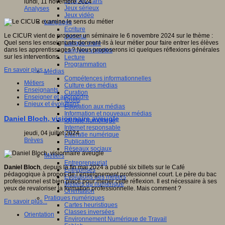
Jeux 4/12 ans
lundi, 11 novembre 2024
Jeux sérieux
Analyses
Jeux vidéo
Langages
Ecriture
Le CICUR vient de proposer un séminaire le 6 novembre 2024 sur le thème :
Humour
Quel sens les enseignants donnent-ils à leur métier pour faire entrer les élèves
Langue orale
dans les apprentissages ? Nous proposerons ici quelques réflexions générales
Langues vivantes
sur les interventions.
Lecture
Programmation
En savoir plus...
Médias
Compétences informationnelles
Métiers
Culture des médias
Enseignants
Curation
Enseigner et apprendre
Droits
Enjeux et évolutions
Education aux médias
Information et nouveaux médias
Daniel Bloch, visionnaire aveugle
Identité numérique
Internet responsable
jeudi, 04 juillet 2024
Littératie numérique
Brèves
Publication
Réseaux sociaux
Métiers
Entrepreneuriat
Daniel Bloch
, depuis la fin mai 2024 a publié six billets sur le Café
Entreprises
pédagogique à propos de l’enseignement professionnel court. Le père du bac
Evolutions des métiers
professionnel est bien placé pour mener cette réflexion. Il est nécessaire à ses
Métiers du numérique
yeux de revaloriser la formation professionnelle. Mais comment ?
Orientation
Pratiques numériques
En savoir plus...
Cartes heuristiques
Classes inversées
Orientation
Environnement Numérique de Travail