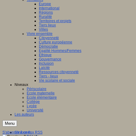
Europe
International
Régions
Ruralité
Territoires et projets
Tiers lieux
Villes
Vivre ensemble
Citoyenneté
Culture européenne
Démocratie
Egalité Hommes/Femmes
Ethique
Gouvernance
Inclusion
Laïcité
Ressources citoyenneté
Tiers - lieux
Vie scolaire et sociale
Niveaux
Périscolaire
Ecole maternelle
Ecole élémentaire
Collège
Lycée
Université
Les auteurs
Menu
S'abonner à ce flux RSS
S'informer