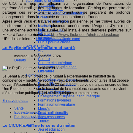
Apprendre et enseigner
de CIO, ainsi que ma réflexion sur l’organisation de l’orientation, du
Apprendre
système éducatif et des méthodes de formation. Ce blog me permettra de
Apprentissages
partager ces réflexions à un moment où se préparent de profonds
Apprentissages collaboratifs
changements dans le domaine de l’orientation en France.
Créativité
Après avoir vécu et travaillé en région parisienne, je me trouve auprès de
Culture numérique
ma femme installée depuis plusieurs années près d’Avignon. J’y ai repris
Evaluations
Individualisation
une ancienne activité, le sumi-e. J’ai installé mes dernières peintures sur
Initiatives
Flikcr à l’adresse suivante :
http://www.flickr.com/photos/bdesclaux/
.
Interdisciplinarité
URL du site internet:
http://bdesclaux.jimdo.com/
Outils pour la classe
Arts et Culture
Le PsyEn entre vie scolaire et santé
Art
Cinéma
mercredi, 18 décembre 2024
Culture
Débats
Culture et numérique
Dispositifs de médiation
Littérature
Formation
Le Sénat a voté un projet de loi visant à expérimenter le transfert de la
Compétences professionnelles
compétence « médecine scolaire » aux Départements volontaires. Il fut déposé
Dispositifs de formation
devant l’Assemblée nationale le 23 juillet 2024. Le vote n’a pas encore eu lieu.
E- formation
Une Étude d’options sur le transfert de la compétence « santé scolaire » vient
Enjeux et évolutions
d’être rendue publique[1] et mérite quelques commentaires.
Enseignement supérieur et numérique
Formations hybrides
En savoir plus...
Formation universitaire
Santé
Mooc’s
Ecosystème éducatif
Outils collaboratifs
Politiques publiques
Sites ressources
Tutorat
Le CICUR examine le sens du métier
Jeux
Jeu et éducation