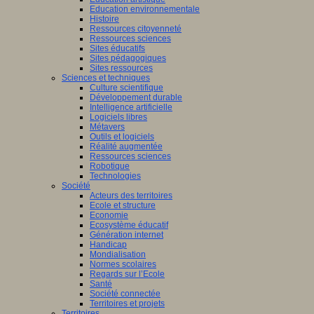
Education environnementale
Histoire
Ressources citoyenneté
Ressources sciences
Sites éducatifs
Sites pédagogiques
Sites ressources
Sciences et techniques
Culture scientifique
Développement durable
Intelligence artificielle
Logiciels libres
Métavers
Outils et logiciels
Réalité augmentée
Ressources sciences
Robotique
Technologies
Société
Acteurs des territoires
Ecole et structure
Economie
Ecosystème éducatif
Génération internet
Handicap
Mondialisation
Normes scolaires
Regards sur l’Ecole
Santé
Société connectée
Territoires et projets
Territoires