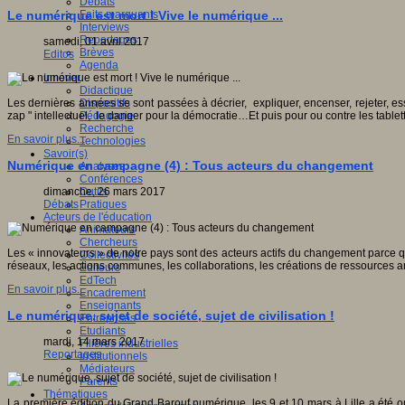
Débats
Faits marquants
Le numérique est mort ! Vive le numérique ...
Interviews
Reportages
samedi, 01 avril 2017
Brèves
Editos
Agenda
Innover
Didactique
Dispositifs
Les dernières années se sont passées à décrier, expliquer, encenser, rejeter, es
Pédagogie
zap " intellectuel, le danger pour la démocratie…Et puis pour ou contre les tablet
Recherche
En savoir plus...
Technologies
Savoir(s)
Numérique en campagne (4) : Tous acteurs du changement
Analyses
Conférences
Outils
dimanche, 26 mars 2017
Pratiques
Débats
Acteurs de l'éducation
Animateurs
Chercheurs
Les « innovateurs » de notre pays sont des acteurs actifs du changement parce qu’
Collectivités
réseaux, les actions communes, les collaborations, les créations de ressources a
Editeurs
EdTech
En savoir plus...
Encadrement
Enseignants
Le numérique, sujet de société, sujet de civilisation !
Entreprises
Etudiants
mardi, 14 mars 2017
Filières industrielles
Reportages
Institutionnels
Médiateurs
Parents
Thématiques
La première édition du Grand Barouf numérique, les 9 et 10 mars à Lille a été o