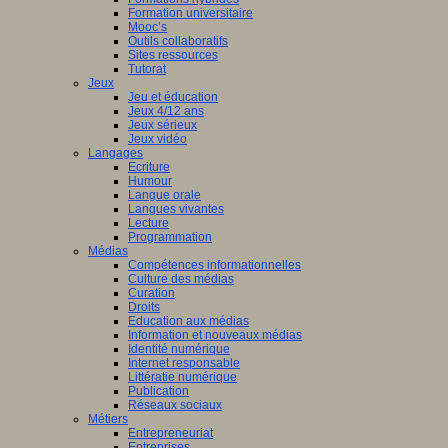
Formation universitaire
Mooc’s
Outils collaboratifs
Sites ressources
Tutorat
Jeux
Jeu et éducation
Jeux 4/12 ans
Jeux sérieux
Jeux vidéo
Langages
Ecriture
Humour
Langue orale
Langues vivantes
Lecture
Programmation
Médias
Compétences informationnelles
Culture des médias
Curation
Droits
Education aux médias
Information et nouveaux médias
Identité numérique
Internet responsable
Littératie numérique
Publication
Réseaux sociaux
Métiers
Entrepreneuriat
Entreprises