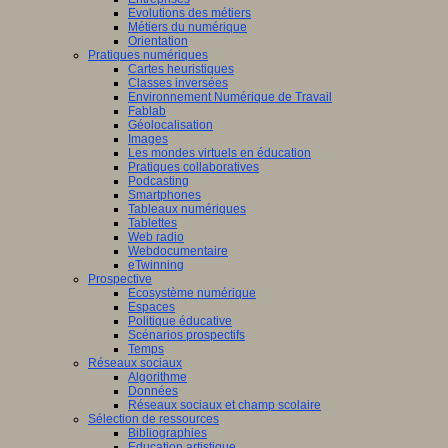
Evolutions des métiers
Métiers du numérique
Orientation
Pratiques numériques
Cartes heuristiques
Classes inversées
Environnement Numérique de Travail
Fablab
Géolocalisation
Images
Les mondes virtuels en éducation
Pratiques collaboratives
Podcasting
Smartphones
Tableaux numériques
Tablettes
Web radio
Webdocumentaire
eTwinning
Prospective
Ecosystème numérique
Espaces
Politique éducative
Scénarios prospectifs
Temps
Réseaux sociaux
Algorithme
Données
Réseaux sociaux et champ scolaire
Sélection de ressources
Bibliographies
Education artistique