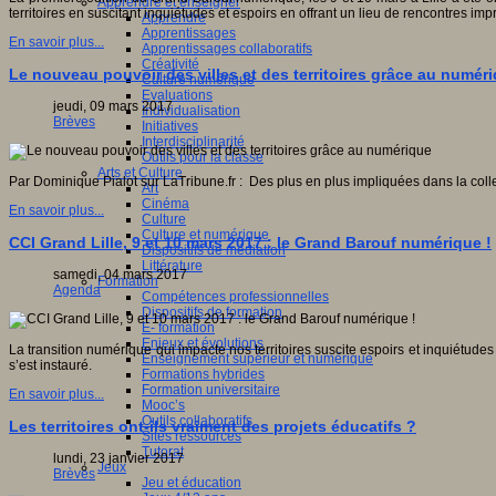
Apprendre et enseigner
territoires en suscitant inquiétudes et espoirs en offrant un lieu de rencontres imp
Apprendre
Apprentissages
En savoir plus...
Apprentissages collaboratifs
Créativité
Le nouveau pouvoir des villes et des territoires grâce au numér
Culture numérique
Evaluations
jeudi, 09 mars 2017
Individualisation
Brèves
Initiatives
Interdisciplinarité
Outils pour la classe
Arts et Culture
Par Dominique Pialot sur LaTribune.fr : Des plus en plus impliquées dans la colle
Art
Cinéma
En savoir plus...
Culture
Culture et numérique
CCI Grand Lille, 9 et 10 mars 2017 : le Grand Barouf numérique !
Dispositifs de médiation
Littérature
samedi, 04 mars 2017
Formation
Agenda
Compétences professionnelles
Dispositifs de formation
E- formation
Enjeux et évolutions
La transition numérique qui impacte nos territoires suscite espoirs et inquiétude
Enseignement supérieur et numérique
s’est instauré.
Formations hybrides
Formation universitaire
En savoir plus...
Mooc’s
Outils collaboratifs
Les territoires ont-ils vraiment des projets éducatifs ?
Sites ressources
Tutorat
lundi, 23 janvier 2017
Jeux
Brèves
Jeu et éducation