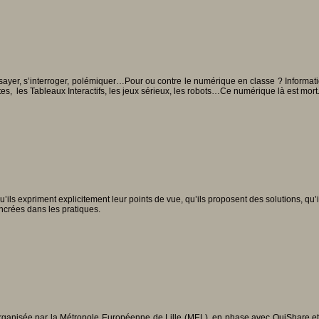
sayer, s’interroger, polémiquer…Pour ou contre le numérique en classe ? Informati
tes, les Tableaux Interactifs, les jeux sérieux, les robots…Ce numérique là est mort
ils expriment explicitement leur points de vue, qu’ils proposent des solutions, qu’i
ncrées dans les pratiques.
rganisée par la Métropole Européenne de Lille (MEL), en phase avec OuiShare et P