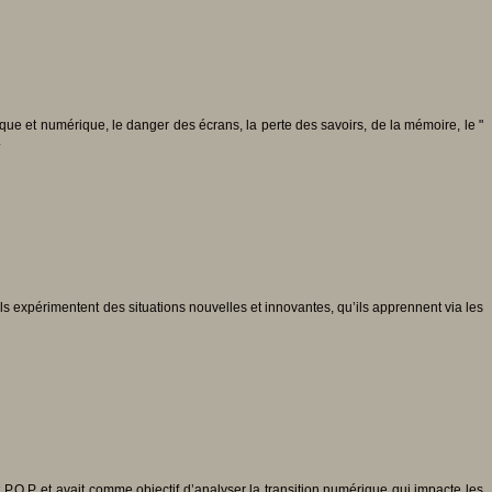
que et numérique, le danger des écrans, la perte des savoirs, de la mémoire, le "
.
ls expérimentent des situations nouvelles et innovantes, qu’ils apprennent via les
.O.P. et avait comme objectif d’analyser la transition numérique qui impacte les