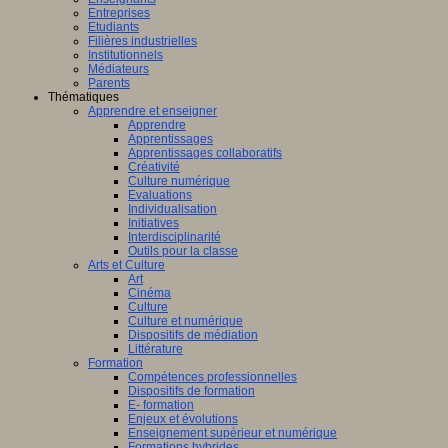
Entreprises
Etudiants
Filières industrielles
Institutionnels
Médiateurs
Parents
Thématiques
Apprendre et enseigner
Apprendre
Apprentissages
Apprentissages collaboratifs
Créativité
Culture numérique
Evaluations
Individualisation
Initiatives
Interdisciplinarité
Outils pour la classe
Arts et Culture
Art
Cinéma
Culture
Culture et numérique
Dispositifs de médiation
Littérature
Formation
Compétences professionnelles
Dispositifs de formation
E- formation
Enjeux et évolutions
Enseignement supérieur et numérique
Formations hybrides