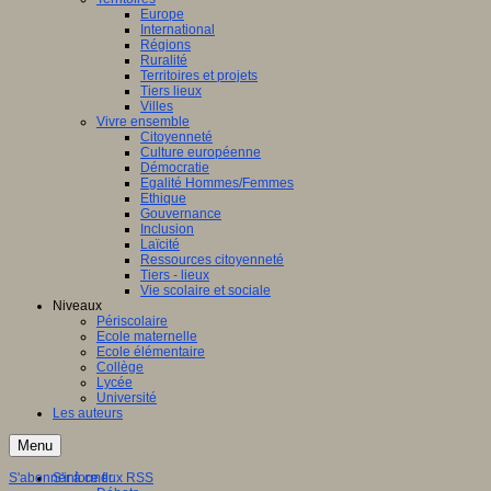
Europe
International
Régions
Ruralité
Territoires et projets
Tiers lieux
Villes
Vivre ensemble
Citoyenneté
Culture européenne
Démocratie
Egalité Hommes/Femmes
Ethique
Gouvernance
Inclusion
Laïcité
Ressources citoyenneté
Tiers - lieux
Vie scolaire et sociale
Niveaux
Périscolaire
Ecole maternelle
Ecole élémentaire
Collège
Lycée
Université
Les auteurs
Menu
S'abonner à ce flux RSS
S'informer