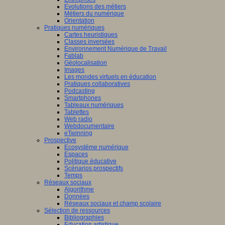
Evolutions des métiers
Métiers du numérique
Orientation
Pratiques numériques
Cartes heuristiques
Classes inversées
Environnement Numérique de Travail
Fablab
Géolocalisation
Images
Les mondes virtuels en éducation
Pratiques collaboratives
Podcasting
Smartphones
Tableaux numériques
Tablettes
Web radio
Webdocumentaire
eTwinning
Prospective
Ecosystème numérique
Espaces
Politique éducative
Scénarios prospectifs
Temps
Réseaux sociaux
Algorithme
Données
Réseaux sociaux et champ scolaire
Sélection de ressources
Bibliographies
Education artistique