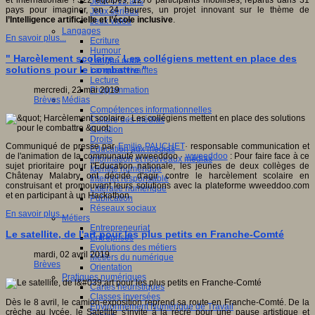
et internationale ! 322 équipes, 1270 participants mobilisés, répartis dans 31
Jeux 4/12 ans
pays pour imaginer, en 24 heures, un projet innovant sur le thème de
Jeux sérieux
l’Intelligence artificielle et l’école inclusive
.
Jeux vidéo
Langages
En savoir plus...
Ecriture
Humour
" Harcèlement scolaire : Les collégiens mettent en place des
Langue orale
solutions pour le combattre "
Langues vivantes
Lecture
Programmation
mercredi, 22 mai 2019
Médias
Brèves
Compétences informationnelles
Culture des médias
Curation
Droits
Communiqué de presse par
Emilie PAUCHET
·
responsable communication et
Education aux médias
de l'animation de la communauté wweeddoo
·
wweeddoo
: Pour faire face à ce
Information et nouveaux médias
sujet prioritaire pour l'Education nationale, les jeunes de deux collèges de
Identité numérique
Châtenay Malabry ont décidé d'agir contre le harcèlement scolaire en
Internet responsable
construisant et promouvant leurs solutions avec la plateforme wweeddoo.com
Littératie numérique
et en participant à un Hackathon.
Publication
Réseaux sociaux
En savoir plus...
Métiers
Entrepreneuriat
Le satellite, de l'art pour les plus petits en Franche-Comté
Entreprises
Evolutions des métiers
mardi, 02 avril 2019
Métiers du numérique
Brèves
Orientation
Pratiques numériques
Cartes heuristiques
Classes inversées
Dès le 8 avril, le camion-exposition reprend sa route en Franche-Comté. De la
Environnement Numérique de Travail
crèche au lycée, le Satellite s'invite à la récré pour une pause artistique et