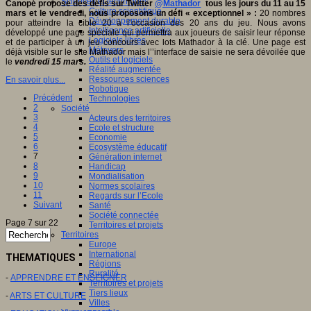
Sciences et techniques
Canopé propose des défis sur Twitter
@Mathador
tous les jours du 11 au 15
Culture scientifique
mars et le vendredi, nous proposons un défi « exceptionnel » :
20 nombres
Développement durable
pour atteindre la cible 20 à l’occasion des 20 ans du jeu. Nous avons
Intelligence artificielle
développé une page spéciale qui permettra aux joueurs de saisir leur réponse
Logiciels libres
et de participer à un jeu concours avec lots Mathador à la clé. Une page est
Métavers
déjà visible sur le site Mathador mais l’’interface de saisie ne sera dévoilée que
Outils et logiciels
le
vendredi 15 mars.
Réalité augmentée
Ressources sciences
En savoir plus...
Robotique
Précédent
Technologies
2
Société
3
Acteurs des territoires
4
Ecole et structure
5
Economie
6
Ecosystème éducatif
7
Génération internet
8
Handicap
9
Mondialisation
10
Normes scolaires
11
Regards sur l’Ecole
Suivant
Santé
Société connectée
Page 7 sur 22
Territoires et projets
Territoires
Europe
International
THEMATIQUES
Régions
Ruralité
-
APPRENDRE ET ENSEIGNER
Territoires et projets
Tiers lieux
-
ARTS ET CULTURE
Villes