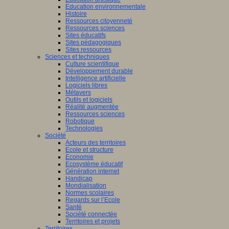
Education environnementale
Histoire
Ressources citoyenneté
Ressources sciences
Sites éducatifs
Sites pédagogiques
Sites ressources
Sciences et techniques
Culture scientifique
Développement durable
Intelligence artificielle
Logiciels libres
Métavers
Outils et logiciels
Réalité augmentée
Ressources sciences
Robotique
Technologies
Société
Acteurs des territoires
Ecole et structure
Economie
Ecosystème éducatif
Génération internet
Handicap
Mondialisation
Normes scolaires
Regards sur l’Ecole
Santé
Société connectée
Territoires et projets
Territoires