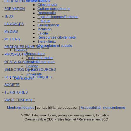
Vivre ensemble
-
EDUCATION AUX MEDIAS
Citoyenneté
-
FORMATION
Culture européenne
Démocratie
-
JEUX
Egalité Hommes/Femmes
Ethique
-
LANGAGES
Gouvernance
Inclusion
-
MEDIAS
Laïcité
Ressources citoyenneté
-
METIERS
Tiers - lieux
Vie scolaire et sociale
-
PRATIQUES NUMERIQUES
Niveaux
Périscolaire
-
PROSPECTIVE
Ecole maternelle
-
RESEAUX SOCIAUX
Ecole élémentaire
Collège
-
SELECTION DE RESSOURCES
Lycée
Université
-
SCIENCES ET TECHNIQUES
Les auteurs
-
SOCIETE
-
TERRITOIRES
-
VIVRE ENSEMBLE
Mentions légales
| contact[@]anae.education |
Accessibilité : non conforme
© 2023 Educavox, Ecole, pédagogie, enseignement, formation
Creation Sylvie CECI - Sites Internet / Référencement SEO