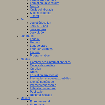
Formation universitaire
Mooc’s
Outils collaboratifs
Sites ressources
Tutorat
Jeux
Jeu et éducation
Jeux 4/12 ans
Jeux sérieux
Jeux vidéo
Langages
Ecriture
Humour
Langue orale
Langues vivantes
Lecture
Programmation
Médias
Compétences informationnelles
Culture des médias
Curation
Droits
Education aux médias
Information et nouveaux médias
Identité numérique
Internet responsable
Littératie numérique
Publication
Réseaux sociaux
Métiers
Entrepreneuriat
Entreprises