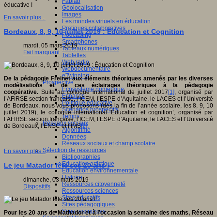
Fablab
éducative !
Géolocalisation
Images
En savoir plus...
Les mondes virtuels en éducation
Pratiques collaboratives
Bordeaux, 8, 9, 10 juillet 2019 : Éducation et Cognition
Podcasting
Smartphones
mardi, 05 mars 2019
Tableaux numériques
Fait marquant
Tablettes
Web radio
Webdocumentaire
eTwinning
De la pédagogie Freinet aux éléments théoriques amenés par les diverses
Prospective
modélisations et de ces éclairages théoriques à la pédagogie
Ecosystème numérique
coopérative.
Suite au colloque international de juillet 2017
[1]
, organisé par
Espaces
l’AFIRSE section française, l’ICEM, l’ESPE d’Aquitaine, le LACES et l’Université
Politique éducative
de Bordeaux, nous vous proposons (dès la fin de l’année scolaire, les 8, 9, 10
Scénarios prospectifs
juillet 2019), le colloque international ‘Éducation et cognition’, organisé par
Temps
l’AFIRSE section française, l’ICEM, l’ESPE d’Aquitaine, le LACES et l’Université
Réseaux sociaux
de Bordeaux, l’ENSC et l’IMS
[2]
.
Algorithme
Données
Réseaux sociaux et champ scolaire
Sélection de ressources
En savoir plus...
Bibliographies
Education artistique
Le jeu Matador fête ses 20 ans !
Education environnementale
Histoire
dimanche, 03 mars 2019
Ressources citoyenneté
Dispositifs
Ressources sciences
Sites éducatifs
Sites pédagogiques
Sites ressources
Pour les 20 ans de Mathador et à l’occasion la semaine des maths, Réseau