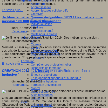
Apprendre et enseigner
de dents - un bout de texte lu ou à lire et au lit. Le rythme infernal, tel une
Apprendre
boucle dans un programme informatique.
Apprentissages
En savoir plus...
Apprentissages collaboratifs
Créativité
Je filme le métier qui me plaît, édition 2019 ! Des métiers, une
Culture numérique
Evaluations
passion : 85.000 jeunes témoignent
Individualisation
Initiatives
lundi, 27 mai 2019
Interdisciplinarité
Reportages
Outils pour la classe
Arts et Culture
Art
Cinéma
Mercredi 21 mai au Grand Rex nous étions invités à la cérémonie de remise
Culture
des prix de la saison 12 du concours Je Filme le Métier qui me Plaît. Près de
Culture et numérique
3000 participants ont répondu à l'appel et se sont présentés devant le plus
Dispositifs de médiation
grand cinéma d'Europe pour participer à cette journée exceptionnelle.
Littérature
Formation
En savoir plus...
Compétences professionnelles
Dispositifs de formation
CRÉATHON 2019 : " L’intelligence artificielle et l’école
E- formation
inclusive "
Enjeux et évolutions
Enseignement supérieur et numérique
Formations hybrides
dimanche, 26 mai 2019
Formation universitaire
Reportages
Mooc’s
Outils collaboratifs
Sites ressources
C'est au lancement d'une aventure internationale et collective de création que
Tutorat
nous avons assisté le 22 mai dans les locaux du Réseau Canopé à
Jeux
Chasseneuil-du-Poitou. Il s'agit d'un événement à dimension locale, régionale
Jeu et éducation