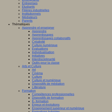
Entreprises
Etudiants
Filières industrielles
Institutionnels
Médiateurs
Parents
Thématiques
Apprendre et enseigner
Apprendre
Apprentissages
Apprentissages collaboratifs
Créativité
Culture numérique
Evaluations
Individualisation
Initiatives
Interdisciplinarité
Outils pour la classe
Arts et Culture
Art
Cinéma
Culture
Culture et numérique
Dispositifs de médiation
Littérature
Formation
Compétences professionnelles
Dispositifs de formation
E- formation
Enjeux et évolutions
Enseignement supérieur et numérique
Formations hybrides