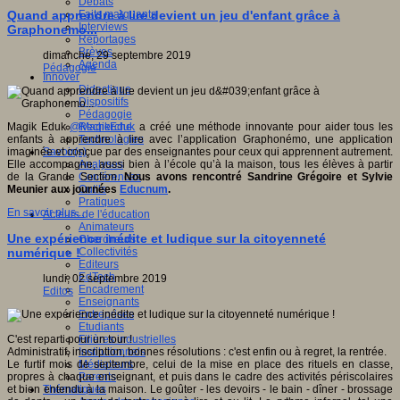
Débats
Faits marquants
Quand apprendre à lire devient un jeu d'enfant grâce à
Interviews
Graphonemo...
Reportages
Brèves
dimanche, 29 septembre 2019
Agenda
Pédagogie
Innover
Didactique
Dispositifs
Pédagogie
Recherche
Magik Eduk
@MagikEduk
a créé une méthode innovante pour aider tous les
Technologies
enfants à apprendre à lire avec l’application Graphonémo, une application
Savoir(s)
imaginée et conçue par des enseignantes pour ceux qui apprennent autrement.
Analyses
Elle accompagne, aussi bien à l’école qu’à la maison, tous les élèves à partir
Conférences
de la Grande Section.
Nous avons rencontré Sandrine Grégoire et Sylvie
Outils
Meunier aux journées
Educnum
.
Pratiques
En savoir plus...
Acteurs de l'éducation
Animateurs
Une expérience inédite et ludique sur la citoyenneté
Chercheurs
Collectivités
numérique !
Editeurs
EdTech
lundi, 02 septembre 2019
Encadrement
Editos
Enseignants
Entreprises
Etudiants
Filières industrielles
C'est reparti pour un tour !
Institutionnels
Administratif, inscription, bonnes résolutions : c'est enfin ou à regret, la rentrée.
Médiateurs
Le furtif mois de septembre, celui de la mise en place des rituels en classe,
Parents
propres à chaque enseignant, et puis dans le cadre des activités périscolaires
Thématiques
et bien entendu à la maison. Le goûter - les devoirs - le bain - dîner - brossage