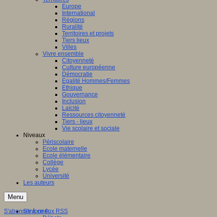
Europe
International
Régions
Ruralité
Territoires et projets
Tiers lieux
Villes
Vivre ensemble
Citoyenneté
Culture européenne
Démocratie
Egalité Hommes/Femmes
Ethique
Gouvernance
Inclusion
Laïcité
Ressources citoyenneté
Tiers - lieux
Vie scolaire et sociale
Niveaux
Périscolaire
Ecole maternelle
Ecole élémentaire
Collège
Lycée
Université
Les auteurs
Menu
S'abonner à ce flux RSS
S'informer