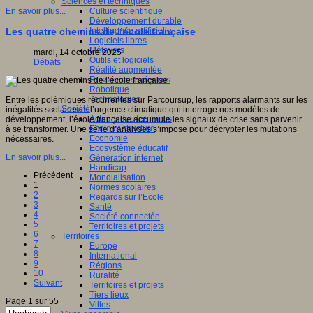
Sciences et techniques
Culture scientifique
En savoir plus...
Développement durable
Intelligence artificielle
Les quatre chemins de l’école française
Logiciels libres
Métavers
mardi, 14 octobre 2025
Outils et logiciels
Débats
Réalité augmentée
Ressources sciences
Robotique
Technologies
Entre les polémiques récurrentes sur Parcoursup, les rapports alarmants sur les
Société
inégalités scolaires et l’urgence climatique qui interroge nos modèles de
Acteurs des territoires
développement, l’école française accumule les signaux de crise sans parvenir
Ecole et structure
à se transformer. Une série d’analyses s’impose pour décrypter les mutations
Economie
nécessaires.
Ecosystème éducatif
En savoir plus...
Génération internet
Handicap
Précédent
Mondialisation
1
Normes scolaires
2
Regards sur l’Ecole
3
Santé
4
Société connectée
5
Territoires et projets
6
Territoires
7
Europe
8
International
9
Régions
10
Ruralité
Suivant
Territoires et projets
Tiers lieux
Page 1 sur 55
Villes