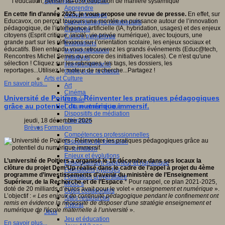
Apprendre et enseigner
Apprendre
En cette fin d’année 2025, je vous propose une revue de presse.
En effet, sur
Apprentissages
Educavox, on perçoit toujours une montée en puissance autour de l’innovation
Apprentissages collaboratifs
pédagogique, de l’intelligence artificielle (IA, hybridation, usages) et des enjeux
Créativité
citoyens (Esprit critique, laïcité, vie privée numérique), avec toujours, une
Culture numérique
grande part sur les réflexions sur l’orientation scolaire, les enjeux sociaux et
Evaluations
éducatifs. Bien entendu vous retrouverez les grands événements (Educ@tech,
Individualisation
Rencontres Michel Serres ou encore des initiatives locales). Ce n'est qu'une
Initiatives
sélection ! Cliquez sur les rubriques, les tags, les dossiers, les
Interdisciplinarité
reportages...Utilisez le moteur de recherche...Partagez !
Outils pour la classe
Arts et Culture
En savoir plus...
Art
Cinéma
Université de Poitiers : Réinventer les pratiques pédagogiques
Culture
grâce au potentiel du numérique immersif.
Culture et numérique
Dispositifs de médiation
Littérature
jeudi, 18 décembre 2025
Formation
Brèves
Compétences professionnelles
Dispositifs de formation
E- formation
Enjeux et évolutions
L’université de Poitiers a organisé le 16 décembre dans ses locaux la
Enseignement supérieur et numérique
clôture du projet Dem’Up réalisé dans le cadre de l’appel à projet du 4ème
Formations hybrides
programme d’investissements d’avenir du ministère de l’Enseignement
Formation universitaire
Supérieur, de la Recherche et de l’Espace
.* Pour rappel, ce plan 2021-2025,
Mooc’s
doté de 20 milliards d’euros avait pour le volet «
enseignement et numérique
».
Outils collaboratifs
L’objectif :
« Les enjeux de continuité pédagogique pendant le confinement ont
Sites ressources
remis en évidence la nécessité de disposer d'une stratégie enseignement et
Tutorat
numérique de l'école maternelle à l’université
».
Jeux
Jeu et éducation
En savoir plus...