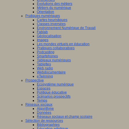
Evolutions des métiers
Métiers du numérique
Orientation
Pratiques numériques
Cartes heuristiques
Classes inversées
Environnement Numérique de Travail
Fablab
Géolocalisation
Images
Les mondes virtuels en éducation
Pratiques collaboratives
Podcasting
Smartphones
Tableaux numériques
Tablettes
Web radio
Webdocumentaire
eTwinning
Prospective
Ecosystème numérique
Espaces
Politique éducative
Scénarios prospectifs
Temps
Réseaux sociaux
Algorithme
Données
Réseaux sociaux et champ scolaire
Sélection de ressources
Bibliographies
Education artistique