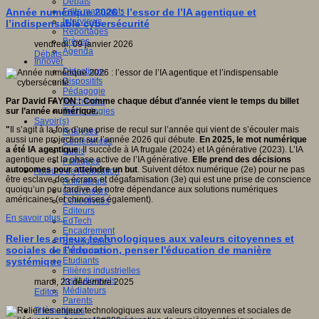
Débats
Faits marquants
Année numérique 2026 : l’essor de l’IA agentique et
Interviews
l’indispensable cybersécurité
Reportages
Brèves
vendredi, 09 janvier 2026
Agenda
Débats
Innover
Didactique
Dispositifs
Pédagogie
Recherche
Par David FAYON : Comme chaque début d’année vient le temps du billet
Technologies
sur l’année numérique.
Savoir(s)
"
Il s’agit à la fois d’une prise de recul sur l’année qui vient de s’écouler mais
Analyses
aussi une projection sur l’année 2026 qui débute.
En 2025, le mot numérique
Conférences
a été IA agentique
. Il succède à IA frugale (2024) et IA générative (2023). L’IA
Outils
agentique est la phase active de l’IA générative.
Elle prend des décisions
Pratiques
autonomes pour atteindre un but
. Suivent détox numérique (2e) pour ne pas
Acteurs de l'éducation
être esclave des écrans et dégafamisation (3e) qui est une prise de conscience
Animateurs
quoiqu’un peu tardive de notre dépendance aux solutions numériques
Chercheurs
américaines (et chinoises également).
Collectivités
Editeurs
En savoir plus...
EdTech
Encadrement
Relier les enjeux technologiques aux valeurs citoyennes et
Enseignants
sociales de l’éducation, penser l'éducation de manière
Entreprises
Etudiants
systémique
Filières industrielles
Institutionnels
mardi, 23 décembre 2025
Médiateurs
Editos
Parents
Thématiques