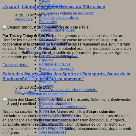
Fablab
Géolocalisation
L’esport, fabrique de compétences du XXIe siècle
Images
Les mondes virtuels en éducation
jeudi, 30 octobre 2025
Pratiques collaboratives
Pédagogie
Podcasting
Smartphones
Tableaux numériques
Tablettes
Par Thierry Taboy et Eric Farro
: Longtemps vu comme un loisir d’écran.
Web radio
Derrière les claviers et les manettes se cache un univers où la rigueur, la
Webdocumentaire
coopération et la stratégie se travaillent aussi sérieusement que sur un terrain
eTwinning
de sport. Pour le monde éducatif, le potentiel est immense. L’esport devient un
Prospective
outil d’apprentissage concret, capable de préparer les jeunes aux exigences
Ecosystème numérique
d’un monde professionnel en mutation rapide.
Espaces
Politique éducative
En savoir plus...
Scénarios prospectifs
Temps
Salon des Maires, Salon des Sports et Parasports, Salon de la
Réseaux sociaux
Biodiversité : "Le meilleur en commun"
Algorithme
Données
lundi, 20 octobre 2025
Réseaux sociaux et champ scolaire
Fait marquant
Sélection de ressources
Bibliographies
Education artistique
Education environnementale
Histoire
Depuis sa création, le Salon des Maires est le
lieu d’expression des
Ressources citoyenneté
territoires
. Il accompagne les collectivités dans l’évolution de leurs missions,
Ressources sciences
en anticipant les grandes transformations : transition écologique, longévité,
Sites éducatifs
attractivité, numérique, résilience, inclusion…Chaque édition fait écho aux
Sites pédagogiques
enjeux concrets des communes, métropoles, intercommunalités, départements
Sites ressources
et régions.