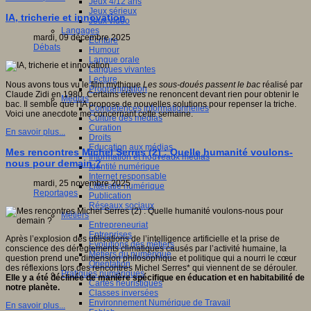
Jeux 4/12 ans
Jeux sérieux
IA, tricherie et innovation
Jeux vidéo
Langages
mardi, 09 décembre 2025
Ecriture
Débats
Humour
Langue orale
Langues vivantes
Lecture
Nous avons tous vu le film mythique
Les sous-doués passent le bac
réalisé par
Programmation
Claude Zidi en 1980. Certains élèves ne renoncent devant rien pour obtenir le
Médias
bac. Il semble que l'IA propose de nouvelles solutions pour repenser la triche.
Compétences informationnelles
Voici une anecdote me concernant cette semaine.
Culture des médias
Curation
En savoir plus...
Droits
Education aux médias
Mes rencontres Michel Serres (2) : Quelle humanité voulons-
Information et nouveaux médias
nous pour demain ?
Identité numérique
Internet responsable
mardi, 25 novembre 2025
Littératie numérique
Reportages
Publication
Réseaux sociaux
Métiers
Entrepreneuriat
Entreprises
Après l’explosion des utilisations de l’intelligence artificielle et la prise de
Evolutions des métiers
conscience des dérèglements climatiques causés par l’activité humaine, la
Métiers du numérique
question prend une dimension philosophique et politique qui a nourri le cœur
Orientation
des réflexions lors des rencontres Michel Serres* qui viennent de se dérouler.
Pratiques numériques
Elle y a été déclinée de manière spécifique en éducation et en habitabilité de
Cartes heuristiques
notre planète.
Classes inversées
Environnement Numérique de Travail
En savoir plus...