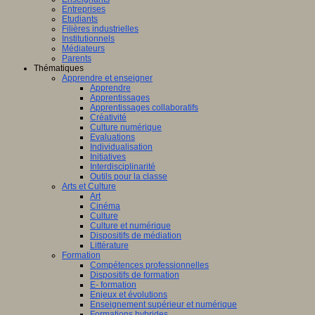
Entreprises
Etudiants
Filières industrielles
Institutionnels
Médiateurs
Parents
Thématiques
Apprendre et enseigner
Apprendre
Apprentissages
Apprentissages collaboratifs
Créativité
Culture numérique
Evaluations
Individualisation
Initiatives
Interdisciplinarité
Outils pour la classe
Arts et Culture
Art
Cinéma
Culture
Culture et numérique
Dispositifs de médiation
Littérature
Formation
Compétences professionnelles
Dispositifs de formation
E- formation
Enjeux et évolutions
Enseignement supérieur et numérique
Formations hybrides