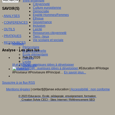
Vivre ensemble
Citoyenneté
Culture européenne
SAVOIR(S)
Démocratie
Egalité Hommes/Femmes
-
ANALYSES
Ethique
Gouvernance
-
CONFERENCES
Inclusion
-
OUTILS
Laïcité
Ressources citoyenneté
-
PRATIQUES
Tiers - lieux
Vie scolaire et sociale
-
RESSOURCES
Niveaux
Périscolaire
Analyse - Les plus lus
Ecole maternelle
Ecole élémentaire
Feb 25 2026
Collège
Lycée
IA et PERDIR : quelques idées à développer
Université
#Education #Pilotage
Les auteurs
#Proviseur #Proviseure #Principal…
En savoir plus...
Souscrire à ce flux RSS
Mentions légales
| contact[@]anae.education |
Accessibilité : non conforme
© 2023 Educavox, Ecole, pédagogie, enseignement, formation
Creation Sylvie CECI - Sites Internet / Référencement SEO