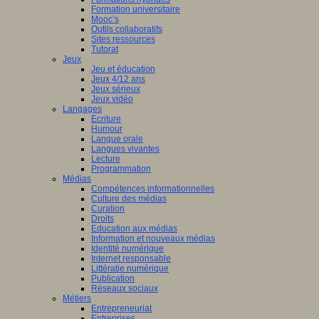
Formation universitaire
Mooc’s
Outils collaboratifs
Sites ressources
Tutorat
Jeux
Jeu et éducation
Jeux 4/12 ans
Jeux sérieux
Jeux vidéo
Langages
Ecriture
Humour
Langue orale
Langues vivantes
Lecture
Programmation
Médias
Compétences informationnelles
Culture des médias
Curation
Droits
Education aux médias
Information et nouveaux médias
Identité numérique
Internet responsable
Littératie numérique
Publication
Réseaux sociaux
Métiers
Entrepreneuriat
Entreprises