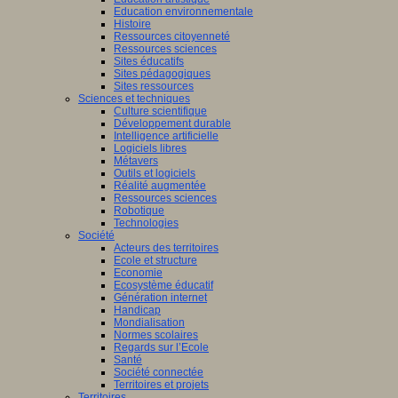
Education environnementale
Histoire
Ressources citoyenneté
Ressources sciences
Sites éducatifs
Sites pédagogiques
Sites ressources
Sciences et techniques
Culture scientifique
Développement durable
Intelligence artificielle
Logiciels libres
Métavers
Outils et logiciels
Réalité augmentée
Ressources sciences
Robotique
Technologies
Société
Acteurs des territoires
Ecole et structure
Economie
Ecosystème éducatif
Génération internet
Handicap
Mondialisation
Normes scolaires
Regards sur l’Ecole
Santé
Société connectée
Territoires et projets
Territoires