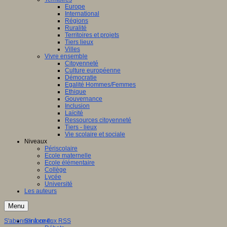
Europe
International
Régions
Ruralité
Territoires et projets
Tiers lieux
Villes
Vivre ensemble
Citoyenneté
Culture européenne
Démocratie
Egalité Hommes/Femmes
Ethique
Gouvernance
Inclusion
Laïcité
Ressources citoyenneté
Tiers - lieux
Vie scolaire et sociale
Niveaux
Périscolaire
Ecole maternelle
Ecole élémentaire
Collège
Lycée
Université
Les auteurs
Menu
S'abonner à ce flux RSS
S'informer