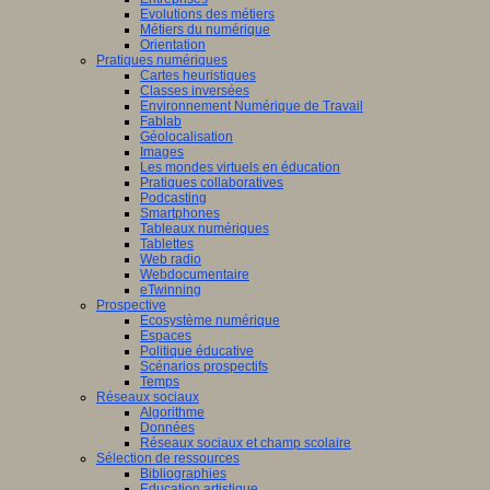
Evolutions des métiers
Métiers du numérique
Orientation
Pratiques numériques
Cartes heuristiques
Classes inversées
Environnement Numérique de Travail
Fablab
Géolocalisation
Images
Les mondes virtuels en éducation
Pratiques collaboratives
Podcasting
Smartphones
Tableaux numériques
Tablettes
Web radio
Webdocumentaire
eTwinning
Prospective
Ecosystème numérique
Espaces
Politique éducative
Scénarios prospectifs
Temps
Réseaux sociaux
Algorithme
Données
Réseaux sociaux et champ scolaire
Sélection de ressources
Bibliographies
Education artistique