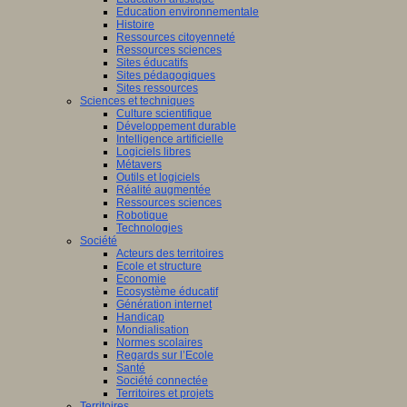
Education environnementale
Histoire
Ressources citoyenneté
Ressources sciences
Sites éducatifs
Sites pédagogiques
Sites ressources
Sciences et techniques
Culture scientifique
Développement durable
Intelligence artificielle
Logiciels libres
Métavers
Outils et logiciels
Réalité augmentée
Ressources sciences
Robotique
Technologies
Société
Acteurs des territoires
Ecole et structure
Economie
Ecosystème éducatif
Génération internet
Handicap
Mondialisation
Normes scolaires
Regards sur l’Ecole
Santé
Société connectée
Territoires et projets
Territoires