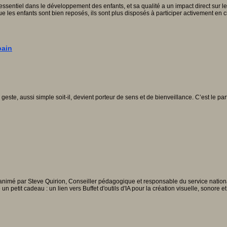
essentiel dans le développement des enfants, et sa qualité a un impact direct sur leur
ue les enfants sont bien reposés, ils sont plus disposés à participer activement en
pain
te, aussi simple soit-il, devient porteur de sens et de bienveillance. C’est le part
animé par Steve Quirion, Conseiller pédagogique et responsable du service national 
 un petit cadeau : un lien vers Buffet d'outils d'IA pour la création visuelle, son