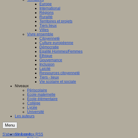
Europe
International
Régions
Ruralité
Territoires et projets
Tiers lieux
Villes
Vivre ensemble
Citoyenneté
Culture européenne
Démocratie
Egalité Hommes/Femmes
Ethique
Gouvernance
Inclusion
Laïcité
Ressources citoyenneté
Tiers - lieux
Vie scolaire et sociale
Niveaux
Périscolaire
Ecole maternelle
Ecole élémentaire
Collège
Lycée
Université
Les auteurs
Menu
S'abonner à ce flux RSS
S'informer