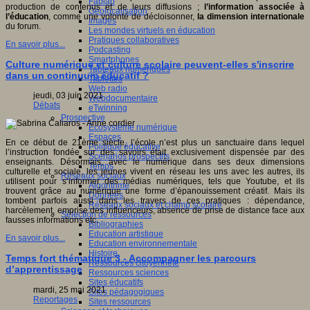
Fablab
production de contenus et de leurs diffusions ;
l’information associée à
Géolocalisation
l’éducation
, comme une volonté de décloisonner,
la dimension internationale
Images
du forum.
Les mondes virtuels en éducation
Pratiques collaboratives
En savoir plus...
Podcasting
Smartphones
Culture numérique et culture scolaire peuvent-elles s'inscrire
Tableaux numériques
dans un continuum éducatif ?
Tablettes
Web radio
jeudi, 03 juin 2021
Webdocumentaire
Débats
eTwinning
Prospective
Ecosystème numérique
Espaces
En ce début de 21ème siècle, l’école n’est plus un sanctuaire dans lequel
Politique éducative
l’instruction fondée sur des savoirs était exclusivement dispensée par des
Scénarios prospectifs
enseignants. Désormais, avec le numérique dans ses deux dimensions
Temps
culturelle et sociale, les jeunes vivent en réseau les uns avec les autres, ils
Réseaux sociaux
utilisent pour s’informer des médias numériques, tels que Youtube, et ils
Algorithme
trouvent grâce au numérique une forme d’épanouissement créatif. Mais ils
Données
tombent parfois aussi dans les travers de ces pratiques : dépendance,
Réseaux sociaux et champ scolaire
harcèlement, emprise des influenceurs, absence de prise de distance face aux
Sélection de ressources
fausses informations etc.
Bibliographies
Education artistique
En savoir plus...
Education environnementale
Histoire
Temps fort thématique 3 - Accompagner les parcours
Ressources citoyenneté
d’apprentissage
Ressources sciences
Sites éducatifs
mardi, 25 mai 2021
Sites pédagogiques
Reportages
Sites ressources