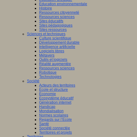
Education environnementale
Histoire
Ressources citoyenneté
Ressources sciences
Sites éducatifs
Sites pédagogiques
Sites ressources
Sciences et techniques
Culture scientifique
Développement durable
Intelligence artificielle
Logiciels libres
Métavers
Outils et logiciels
Réalité augmentée
Ressources sciences
Robotique
Technologies
Société
Acteurs des territoires
Ecole et structure
Economie
Ecosystème éducatif
Génération internet
Handicap
Mondialisation
Normes scolaires
Regards sur l’Ecole
Santé
Société connectée
Territoires et projets
Territoires