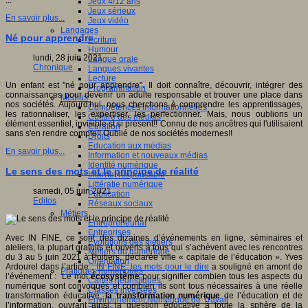
...
Jeux 4/12 ans
Jeux sérieux
En savoir plus...
Jeux vidéo
Langages
Né pour apprendre
Ecriture
Humour
lundi, 28 juin 2021
Langue orale
Chronique
Langues vivantes
Lecture
Un enfant est "né pour apprendre". Il doit connaître, découvrir, intégrer des
Programmation
connaissances pour devenir un adulte responsable et trouver une place dans
Médias
nos sociétés. Aujourd'hui, nous cherchons à comprendre les apprentissages,
Compétences informationnelles
les rationnaliser, les expertiser, les perfectionner. Mais, nous oublions un
Culture des médias
élément essentiel, invisible st si présent!! Connu de nos ancêtres qui l'utilisaient
Curation
sans s'en rendre compte!! Oublié de nos sociétés modernes!!
Droits
Education aux médias
En savoir plus...
Information et nouveaux médias
Identité numérique
Le sens des mots et le principe de réalité
Internet responsable
Littératie numérique
samedi, 05 juin 2021
Publication
Editos
Réseaux sociaux
Métiers
Entrepreneuriat
Entreprises
Avec IN FINE, ce sont des dizaines d’événements en ligne, séminaires et
Evolutions des métiers
ateliers, la plupart gratuits et ouverts à tous qui s’achèvent avec les rencontres
Métiers du numérique
du 3 au 5 juin 2021 à Poitiers, déclarée ville « capitale de l’éducation ». Yves
Orientation
Ardourel dans l’article :
IN FINE, les mots pour le dire
a souligné en amont de
Pratiques numériques
l’événement : Le mot
écosystème
pour signifier combien tous les aspects du
Cartes heuristiques
numérique sont convoqués et combien ils sont tous nécessaires à une réelle
Classes inversées
transformation éducative,
la transformation numérique
de l’éducation et de
Environnement Numérique de Travail
l’information, ouvrant ainsi la question éducative à toute la sphère de la