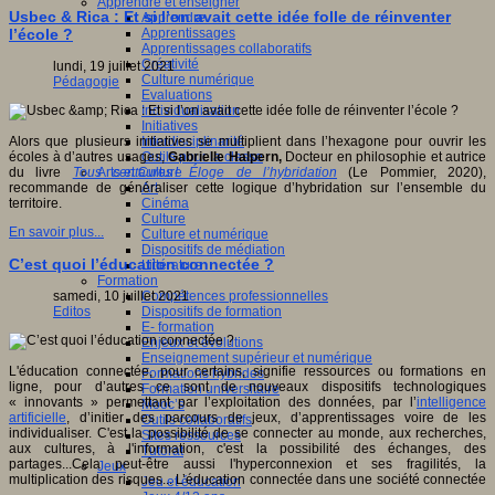
Apprendre et enseigner
Usbec & Rica : Et si l’on avait cette idée folle de réinventer
Apprendre
Apprentissages
l’école ?
Apprentissages collaboratifs
Créativité
lundi, 19 juillet 2021
Culture numérique
Pédagogie
Evaluations
Individualisation
Initiatives
Interdisciplinarité
Alors que plusieurs initiatives se multiplient dans l’hexagone pour ouvrir les
Outils pour la classe
écoles à d’autres usages,
Gabrielle Halpern,
Docteur en philosophie et autrice
Arts et Culture
du livre
Tous centaures ! Éloge de l’hybridation
(Le Pommier, 2020),
Art
recommande de généraliser cette logique d’hybridation sur l’ensemble du
Cinéma
territoire.
Culture
En savoir plus...
Culture et numérique
Dispositifs de médiation
C’est quoi l’éducation connectée ?
Littérature
Formation
Compétences professionnelles
samedi, 10 juillet 2021
Dispositifs de formation
Editos
E- formation
Enjeux et évolutions
Enseignement supérieur et numérique
L'éducation connectée, pour certains, signifie ressources ou formations en
Formations hybrides
ligne, pour d’autres ce sont de nouveaux dispositifs technologiques
Formation universitaire
« innovants » permettant par l’exploitation des données, par l’
intelligence
Mooc’s
artificielle
, d’initier des parcours de jeux, d’apprentissages voire de les
Outils collaboratifs
individualiser. C'est la possibilité de se connecter au monde, aux recherches,
Sites ressources
aux cultures, à l'information, c'est la possibilité des échanges, des
Tutorat
partages...Cela peut-être aussi l'hyperconnexion et ses fragilités, la
Jeux
multiplication des risques... L’éducation connectée dans une société connectée
Jeu et éducation