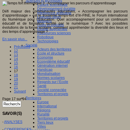
Sciences et techniques
Culture scientifique
Développement durable
Défi majeur des communautés éducatives, « Accompagner les parcours
Intelligence artificielle
d’apprentissage » est le troisième temps-fort d’In-FINE, le Forum international
Logiciels libres
du Numérique pour l’Éducation. Quel accompagnement pour un continuum
Métavers
éducatif et de formation facilité par le numérique ? Avec les possibles
Outils et logiciels
évolutions de la forme scolaire, comment appréhender la diversité des lieux et
Réalité augmentée
des temps d’apprentissage ?
Ressources sciences
Robotique
En savoir plus...
Technologies
Société
Précédent
Acteurs des territoires
12
Ecole et structure
13
Economie
14
Ecosystème éducatif
15
Génération internet
16
Handicap
17
Mondialisation
18
Normes scolaires
19
Regards sur l’Ecole
20
Santé
21
Société connectée
Suivant
Territoires et projets
Territoires
Page 17 sur 94
Europe
International
Régions
SAVOIR(S)
Ruralité
Territoires et projets
-
ANALYSES
Tiers lieux
Villes
-
CONFERENCES