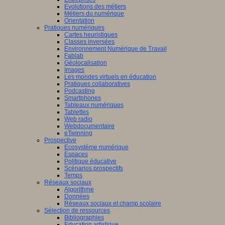
Evolutions des métiers
Métiers du numérique
Orientation
Pratiques numériques
Cartes heuristiques
Classes inversées
Environnement Numérique de Travail
Fablab
Géolocalisation
Images
Les mondes virtuels en éducation
Pratiques collaboratives
Podcasting
Smartphones
Tableaux numériques
Tablettes
Web radio
Webdocumentaire
eTwinning
Prospective
Ecosystème numérique
Espaces
Politique éducative
Scénarios prospectifs
Temps
Réseaux sociaux
Algorithme
Données
Réseaux sociaux et champ scolaire
Sélection de ressources
Bibliographies
Education artistique