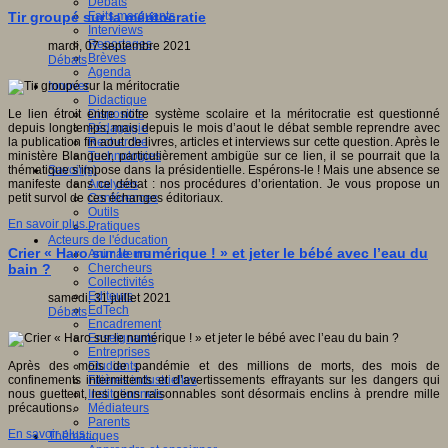
Débats
Faits marquants
Tir groupé sur la méritocratie
Interviews
Reportages
mardi, 07 septembre 2021
Brèves
Débats
Agenda
Innover
Didactique
Dispositifs
Le lien étroit entre notre système scolaire et la méritocratie est questionné
Pédagogie
depuis longtemps, mais depuis le mois d’aout le débat semble reprendre avec
Recherche
la publication fin aout de livres, articles et interviews sur cette question. Après le
Technologies
ministère Blanquer, particulièrement ambigüe sur ce lien, il se pourrait que la
Savoir(s)
thématique s’impose dans la présidentielle. Espérons-le ! Mais une absence se
Analyses
manifeste dans ce débat : nos procédures d’orientation. Je vous propose un
Conférences
petit survol de ces échanges éditoriaux.
Outils
En savoir plus...
Pratiques
Acteurs de l'éducation
Crier « Haro sur le numérique ! » et jeter le bébé avec l’eau du
Animateurs
Chercheurs
bain ?
Collectivités
Editeurs
samedi, 31 juillet 2021
EdTech
Débats
Encadrement
Enseignants
Entreprises
Etudiants
Après des mois de pandémie et des millions de morts, des mois de
Filières industrielles
confinements intermittents et d’avertissements effrayants sur les dangers qui
Institutionnels
nous guettent, les gens raisonnables sont désormais enclins à prendre mille
Médiateurs
précautions.
Parents
En savoir plus...
Thématiques