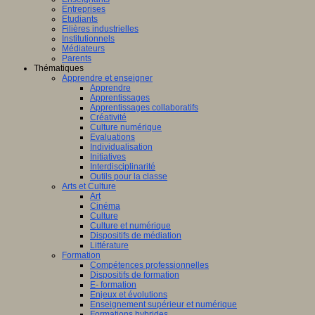
Entreprises
Etudiants
Filières industrielles
Institutionnels
Médiateurs
Parents
Thématiques
Apprendre et enseigner
Apprendre
Apprentissages
Apprentissages collaboratifs
Créativité
Culture numérique
Evaluations
Individualisation
Initiatives
Interdisciplinarité
Outils pour la classe
Arts et Culture
Art
Cinéma
Culture
Culture et numérique
Dispositifs de médiation
Littérature
Formation
Compétences professionnelles
Dispositifs de formation
E- formation
Enjeux et évolutions
Enseignement supérieur et numérique
Formations hybrides