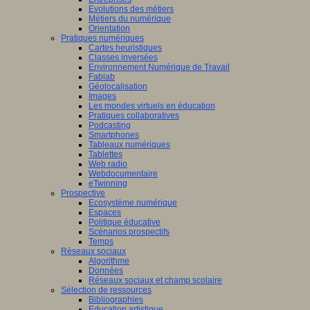
Evolutions des métiers
Métiers du numérique
Orientation
Pratiques numériques
Cartes heuristiques
Classes inversées
Environnement Numérique de Travail
Fablab
Géolocalisation
Images
Les mondes virtuels en éducation
Pratiques collaboratives
Podcasting
Smartphones
Tableaux numériques
Tablettes
Web radio
Webdocumentaire
eTwinning
Prospective
Ecosystème numérique
Espaces
Politique éducative
Scénarios prospectifs
Temps
Réseaux sociaux
Algorithme
Données
Réseaux sociaux et champ scolaire
Sélection de ressources
Bibliographies
Education artistique