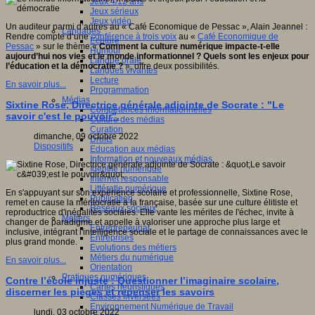
Jeux 4/12 ans
Jeux sérieux
Jeux vidéo
Un auditeur parmi d’autres au « Café Economique de Pessac », Alain Jeannel :
Langages
Rendre compte d’une
conférence à trois voix
au «
Café Economique de
Ecriture
Pessac
» sur le thème «
Comment la culture numérique impacte-t-elle
Humour
aujourd’hui nos vies et le monde informationnel ? Quels sont les enjeux pour
Langue orale
l’éducation et la démocratie ?
», offre deux possibilités.
Langues vivantes
Lecture
En savoir plus...
Programmation
Médias
Sixtine Rose, Directrice générale adjointe de Socrate : "Le
Compétences informationnelles
savoir c'est le pouvoir".
Culture des médias
Curation
dimanche, 09 octobre 2022
Droits
Dispositifs
Education aux médias
Information et nouveaux médias
Identité numérique
Internet responsable
Littératie numérique
En s'appuyant sur son expérience scolaire et professionnelle, Sixtine Rose,
Publication
remet en cause la méritocratie à la française, basée sur une culture élitiste et
Réseaux sociaux
reproductrice d'inégalités sociales. Elle vante les mérites de l'échec, invite à
Métiers
changer de paradigme et appelle à valoriser une approche plus large et
Entrepreneuriat
inclusive, intégrant l'intelligence sociale et le partage de connaissances avec le
Entreprises
plus grand monde.
Evolutions des métiers
Métiers du numérique
En savoir plus...
Orientation
Pratiques numériques
Contre l’école injuste : Questionner l’imaginaire scolaire,
Cartes heuristiques
discerner les pièges et repenser les savoirs
Classes inversées
Environnement Numérique de Travail
lundi, 03 octobre 2022