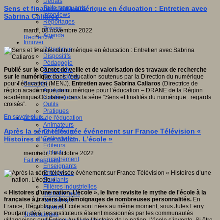
Débats
Faits marquants
Sens et finalités du numérique en éducation : Entretien avec
Interviews
Sabrina Caliaros
Reportages
Brèves
mardi, 08 novembre 2022
Agenda
Recherche
Innover
Didactique
Dispositifs
Pédagogie
Recherche
Publié sur le Carnet de veille et de valorisation des travaux de recherche
Technologies
sur le numérique
dans l’éducation soutenus par la Direction du numérique
Savoir(s)
pour l’éducation (MENJ).
Entretien avec Sabrina Caliaros
(Directrice de
Analyses
région académique du numérique pour l’éducation – DRANE de la Région
Conférences
académique Occitanie) dans la série “Sens et finalités du numérique : regards
Outils
croisés”.
Pratiques
En savoir plus...
Acteurs de l'éducation
Animateurs
Après la série télévisée événement sur France Télévision «
Chercheurs
Collectivités
Histoires d’une nation. L’école »
Editeurs
EdTech
mercredi, 19 octobre 2022
Encadrement
Fait marquant
Enseignants
Entreprises
Etudiants
Filières industrielles
« Histoires d’une nation. L’école », le livre revisite le mythe de l'école à la
Institutionnels
française à travers les témoignages de nombreuses personnalités.
En
Médiateurs
France, République et École sont nées au même moment, sous Jules Ferry.
Parents
Pourtant, déjà, les instituteurs étaient missionnés par les communautés
Thématiques