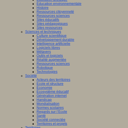
Education environnementale
Histoire
Ressources citoyenneté
Ressources sciences
Sites éducatifs
Sites pédagogiques
Sites ressources
Sciences et techniques
Culture scientifique
Développement durable
Intelligence artificielle
Logiciels libres
Métavers
Outils et logiciels
Réalité augmentée
Ressources sciences
Robotique
Technologies
Société
Acteurs des territoires
Ecole et structure
Economie
Ecosystème éducatif
Génération internet
Handicap
Mondialisation
Normes scolaires
Regards sur l’Ecole
Santé
Société connectée
Territoires et projets
Territoires