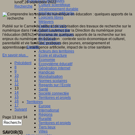
Sciences et techniques
lundi, 26 septembre 2022
Culture scientifique
Recherche
Développement durable
Intelligence artificielle
Logiciels libres
Métavers
Outils et logiciels
Publié sur le Carnet de veille et de valorisation des travaux de recherche sur le
Réalité augmentée
numérique dans l’éducation soutenus par la Direction du numérique pour
Ressources sciences
l’éducation (MENJ): Panorama de quelques apports de la recherche sur les
Robotique
enjeux du numérique en éducation : contexte socio-économique et culturel,
Technologies
parentalité et vie familiale, pratiques des jeunes, enseignement et
Société
apprentissages, intelligence artificielle, impact de la crise sanitaire.
Acteurs des territoires
En savoir plus...
Ecole et structure
Economie
Précédent
Ecosystème éducatif
8
Génération internet
9
Handicap
10
Mondialisation
11
Normes scolaires
12
Regards sur l’Ecole
13
Santé
14
Société connectée
15
Territoires et projets
16
Territoires
17
Europe
Suivant
International
Régions
Page 13 sur 94
Ruralité
Territoires et projets
Tiers lieux
Villes
SAVOIR(S)