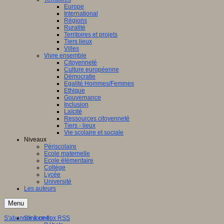
Europe
International
Régions
Ruralité
Territoires et projets
Tiers lieux
Villes
Vivre ensemble
Citoyenneté
Culture européenne
Démocratie
Egalité Hommes/Femmes
Ethique
Gouvernance
Inclusion
Laïcité
Ressources citoyenneté
Tiers - lieux
Vie scolaire et sociale
Niveaux
Périscolaire
Ecole maternelle
Ecole élémentaire
Collège
Lycée
Université
Les auteurs
Menu
S'abonner à ce flux RSS
S'informer