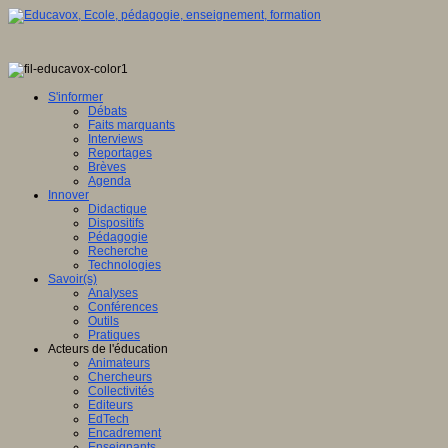
e
on
S'informer
Débats
atisation
Faits marquants
Interviews
Reportages
Brèves
Agenda
Innover
Didactique
Dispositifs
Pédagogie
Recherche
Technologies
Savoir(s)
Analyses
er
Conférences
naire
Outils
f
Pratiques
nt
Acteurs de l'éducation
Animateurs
Chercheurs
er
Collectivités
Editeurs
es,
EdTech
Encadrement
Enseignants