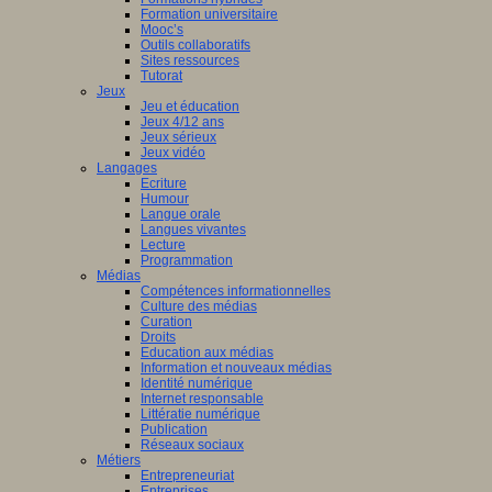
Formation universitaire
Mooc’s
Outils collaboratifs
Sites ressources
Tutorat
Jeux
Jeu et éducation
Jeux 4/12 ans
Jeux sérieux
Jeux vidéo
Langages
Ecriture
Humour
if
Langue orale
pellation
Langues vivantes
Lecture
lum) ;
Programmation
Médias
er
Compétences informationnelles
Culture des médias
Curation
llation
Droits
lum :
Education aux médias
/curriculum.hypotheses.org
Information et nouveaux médias
Identité numérique
Internet responsable
Littératie numérique
Publication
Réseaux sociaux
Métiers
Entrepreneuriat
Entreprises