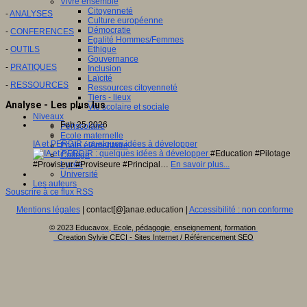
Vivre ensemble
Citoyenneté
-
ANALYSES
Culture européenne
Démocratie
-
CONFERENCES
Egalité Hommes/Femmes
-
OUTILS
Ethique
Gouvernance
-
PRATIQUES
Inclusion
Laïcité
-
RESSOURCES
Ressources citoyenneté
Tiers - lieux
Analyse - Les plus lus
Vie scolaire et sociale
Niveaux
Feb 25 2026
Périscolaire
Ecole maternelle
IA et PERDIR : quelques idées à développer
Ecole élémentaire
#Education #Pilotage
Collège
#Proviseur #Proviseure #Principal…
En savoir plus...
Lycée
Université
Les auteurs
Souscrire à ce flux RSS
Mentions légales
| contact[@]anae.education |
Accessibilité : non conforme
© 2023 Educavox, Ecole, pédagogie, enseignement, formation
Creation Sylvie CECI - Sites Internet / Référencement SEO