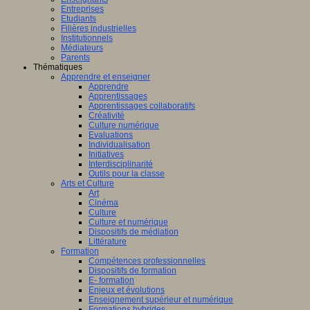
oup
Entreprises
Etudiants
ns
Filières industrielles
Institutionnels
gées.
Médiateurs
Parents
s
Thématiques
gent
Apprendre et enseigner
ice
Apprendre
Apprentissages
Apprentissages collaboratifs
ier
Créativité
Culture numérique
Evaluations
es
Individualisation
ment
Initiatives
Interdisciplinarité
Outils pour la classe
Arts et Culture
Art
Cinéma
Culture
Culture et numérique
Dispositifs de médiation
Littérature
Formation
Compétences professionnelles
Dispositifs de formation
[1]
.
E- formation
Enjeux et évolutions
Enseignement supérieur et numérique
Formations hybrides