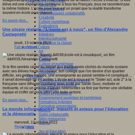
villageoises ou l’Église. Au fil de l’histoire de la nation, l’école s’invente. Si être
Apprendre et enseigner
élève est une expérience commune à tous les Français, tous ne racontent pas
Apprendre
la même histoire. L’école pour tous est un projet que la réalité transforme
Apprentissages
souvent en école pour chacun.
Apprentissages collaboratifs
Créativité
En savoir plus...
Culture numérique
Evaluations
Une utopie réaliste, "L'école est à nous", un film d'Alexandre
Individualisation
Castagnetti
Initiatives
Interdisciplinarité
Outils pour la classe
jeudi, 13 octobre 2022
Arts et Culture
Fait marquant
Art
Cinéma
Culture
Culture et numérique
Si le film semble céder au départ aux traditionnels clichés du monde scolaire
Dispositifs de médiation
avec ses élèves hauts en couleur, son collège que l'on devine d'un quartier
Littérature
difficile, ses petites frappes, une enseignante au passé semble-t-il compliqué...,
Formation
il serait dommage de s'y arrêter. L'école est à nous est le "Sister act, acte 2" à la
Compétences professionnelles
française sans Whoopi Goldberg mais porté par Sarah Suco, motivée et
Dispositifs de formation
motivante, et où un groupe d'élèves hétéroclites va finir par former une véritable
E- formation
équipe et s'offrir (et nous offrir) une belle victoire.
Enjeux et évolutions
Enseignement supérieur et numérique
En savoir plus...
Formations hybrides
Formation universitaire
Le monde informationnel, impacts et enjeux pour l’éducation
Mooc’s
et la démocratie
Outils collaboratifs
Sites ressources
mercredi, 12 octobre 2022
Tutorat
Reportages
Jeux
Jeu et éducation