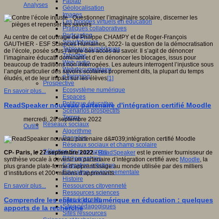
Fablab
Analyses
Géolocalisation
Images
Les mondes virtuels en éducation
Pratiques collaboratives
Podcasting
Au centre de cet ouvrage de Philippe CHAMPY et de Roger-François
Smartphones
GAUTHIER - ESF Sciences Humaines, 2022-
la question de la démocratisation
Tableaux numériques
de l’école, posée sous l’angle des accès au savoir. Il s’agit de dénoncer
Tablettes
l’imaginaire éducatif dominant et d’en dénoncer les blocages, issus pour
Web radio
beaucoup de traditions non interrogées. Les auteurs interrogent l’injustice sous
Webdocumentaire
l’angle particulier des savoirs scolaires proprement dits, la plupart du temps
eTwinning
éludés, et de leur impact sur les élèves
[1]
Prospective
Ecosystème numérique
En savoir plus...
Espaces
Politique éducative
ReadSpeaker nouveau partenaire d'intégration certifié Moodle
Scénarios prospectifs
Temps
mercredi, 28 septembre 2022
Réseaux sociaux
Outils
Algorithme
Données
Réseaux sociaux et champ scolaire
Sélection de ressources
CP- Paris, le 27 septembre 2022 -
ReadSpeaker
est le premier fournisseur de
Bibliographies
synthèse vocale à devenir un partenaire d’intégration certifié avec
Moodle
, la
Education artistique
plus grande plate-forme d’apprentissage au monde utilisée par des milliers
Education environnementale
d’institutions et 200 millions d’apprenants.
Histoire
Ressources citoyenneté
En savoir plus...
Ressources sciences
Sites éducatifs
Comprendre les enjeux du numérique en éducation : quelques
Sites pédagogiques
apports de la recherche
Sites ressources