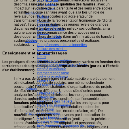
Le numérique (équipement, médias, interactions sociales) a
Jeux 4/12 ans
désormais une place dans le
quotidien des familles
, avec un
Jeux sérieux
impact sur l’évolution de la parentalité et des liens entre écoles
Jeux vidéo
et familles (la crise sanitaire ayant joué à la fois un rôle de
Langages
révélateur de réalités sociales et d’accélérateur de
Ecriture
transformation). Loin de la représentation trompeuse de “digital
Humour
natives”, l’étude des pratiques des jeunes révèle de grandes
Langue orale
disparités entre territoires et entre milieux socioculturels, ainsi
Langues vivantes
qu’une attente de reconnaissance des pratiques qui se
Lecture
développement hors de l’école (bien qu’il n’y ait pas de transfert
Programmation
systématique entre pratiques personnelles et pratiques
Médias
scolaires).
Compétences informationnelles
Culture des médias
Enseignement et apprentissages
Curation
Droits
Education aux médias
Les pratiques d’encadrement et d’enseignement varient en fonction des
Information et nouveaux médias
territoires et des dynamiques d’appropriation locales (par ex. à l’échelle
Identité numérique
d’un établissement).
Internet responsable
Littératie numérique
Il n’y a
pas de déterminisme
ni d’automaticité entre équipement
Publication
et indicateurs de réussite scolaire, une même technologie
Réseaux sociaux
pouvant faire l’objet de stratégies, d’organisations et de projets
Métiers
de mise en œuvre différents. Une des clés d’entrée pour
Entrepreneuriat
analyser les apports potentiels des technologies numériques
Entreprises
dans les apprentissages est constituée par l’ensemble des
Evolutions des métiers
fonctions pédagogiques
attendues par les enseignants pour
Métiers du numérique
l’application des programmes (présentation, recherche
Orientation
d’information, expérimentation, écoute, création, etc.). De
Pratiques numériques
nouvelles perspectives
sont ouvertes par l’application de
Cartes heuristiques
l’intelligence artificielle en éducation (profilage et la prédiction,
Classes inversées
tutorat, évaluation, systèmes adaptatifs et personnalisés,
Environnement Numérique de Travail
création artistique, traitement automatique des langues, etc.).