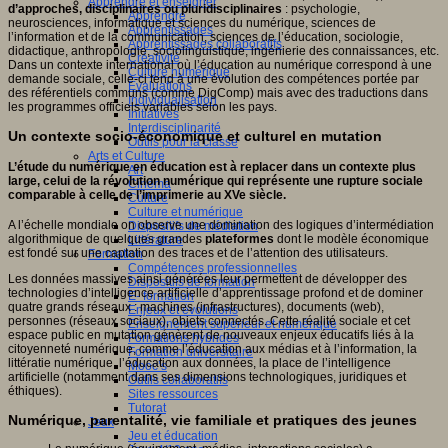
Apprendre et enseigner
d’approches, disciplinaires ou pluridisciplinaires
: psychologie,
Apprendre
neurosciences, informatique et sciences du numérique, sciences de
Apprentissages
l’information et de la communication, sciences de l’éducation, sociologie,
Apprentissages collaboratifs
didactique, anthropologie, sociolinguistique, ingénierie des connaissances, etc.
Créativité
Dans un contexte international où l’éducation au numérique correspond à une
Culture numérique
demande sociale, celle-ci tend à une évolution des compétences portée par
Evaluations
des référentiels communs (comme DigComp) mais avec des traductions dans
Individualisation
les programmes officiels variables selon les pays.
Initiatives
Interdisciplinarité
Un contexte socio-économique et culturel en mutation
Outils pour la classe
Arts et Culture
L’étude du numérique en éducation est à replacer dans un contexte plus
Art
large, celui de la révolution numérique qui représente une rupture sociale
Cinéma
comparable à celle de l’imprimerie au XVe siècle.
Culture
Culture et numérique
A l’échelle mondiale on observe une domination des logiques d’intermédiation
Dispositifs de médiation
algorithmique de quelques grandes
plateformes
dont le modèle économique
Littérature
est fondé sur une captation des traces et de l’attention des utilisateurs.
Formation
Compétences professionnelles
Les données massives ainsi générées leur permettent de développer des
Dispositifs de formation
technologies d’intelligence artificielle d’apprentissage profond et de dominer
E- formation
quatre grands réseaux : machines (infrastructures), documents (web),
Enjeux et évolutions
personnes (réseaux sociaux), objets connectés. Cette réalité sociale et cet
Enseignement supérieur et numérique
espace public en mutation génèrent de nouveaux enjeux éducatifs liés à la
Formations hybrides
citoyenneté numérique, comme l’éducation aux médias et à l’information, la
Formation universitaire
littératie numérique, l’éducation aux données, la place de l’intelligence
Mooc’s
artificielle (notamment dans ses dimensions technologiques, juridiques et
Outils collaboratifs
éthiques).
Sites ressources
Tutorat
Numérique, parentalité, vie familiale et pratiques des jeunes
Jeux
Jeu et éducation