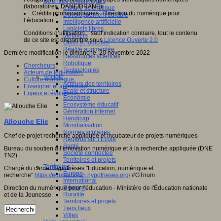
Sciences et techniques
(laboratoires, DANE/DRANE)
Culture scientifique
Crédits photographiques : Direction du numérique pour
Développement durable
l’éducation
Intelligence artificielle
Logiciels libres
Conditions d’utilisation :
sauf indication contraire, tout le contenu
Métavers
de ce site est disponible sous
Licence Ouverte 2.0
Outils et logiciels
Réalité augmentée
Dernière modification le dimanche, 20 novembre 2022
Ressources sciences
Robotique
Chercheurs
,
Technologies
Acteurs de leducation
,
Société
Culture numérique
,
Acteurs des territoires
Enseigner et apprendre
,
Ecole et structure
Enjeux et évolutions
,
Economie
Ecosystème éducatif
Génération internet
Handicap
Allouche Elie
Mondialisation
Normes scolaires
Chef de projet recherche appliquée et incubateur de projets numériques
Regards sur l’Ecole
Santé
Bureau du soutien à l’innovation numérique et à la recherche appliquée (DNE
Société connectée
TN2)
Territoires et projets
Territoires
Chargé du carnet Hypothèses "Education, numérique et
Europe
recherche"
https://edunumrech.hypotheses.org/
#GTnum
International
Régions
Direction du numérique pour l’éducation - Ministère de l'Éducation nationale
Ruralité
et de la Jeunesse
Territoires et projets
Tiers lieux
Villes