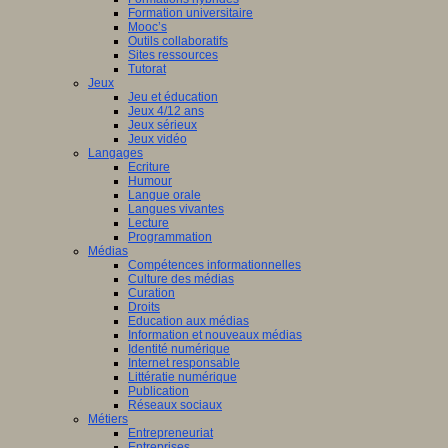
Formation universitaire
Mooc’s
Outils collaboratifs
Sites ressources
Tutorat
Jeux
Jeu et éducation
Jeux 4/12 ans
Jeux sérieux
Jeux vidéo
Langages
Ecriture
Humour
Langue orale
Langues vivantes
Lecture
Programmation
Médias
Compétences informationnelles
Culture des médias
Curation
Droits
Education aux médias
Information et nouveaux médias
Identité numérique
Internet responsable
Littératie numérique
Publication
Réseaux sociaux
Métiers
Entrepreneuriat
Entreprises