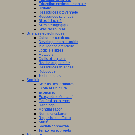
Education environnementale
Histoire
Ressources citoyenneté
Ressources sciences
Sites éducatifs
Sites pédagogiques
Sites ressources
Sciences et techniques
Culture scientifique
Développement durable
Intelligence artificielle
Logiciels libres
Métavers
Outils et logiciels
Réalité augmentée
Ressources sciences
Robotique
Technologies
Société
Acteurs des territoires
Ecole et structure
Economie
Ecosystème éducatif
Génération internet
Handicap
Mondialisation
Normes scolaires
Regards sur l’Ecole
Santé
Société connectée
Territoires et projets
Territoires