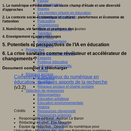
Fablab
Géolocalisation
1. Le numérique en éducation : un vaste champ d’étude et une diversité
Images
d’approches
Les mondes virtuels en éducation
Pratiques collaboratives
2. Le contexte socio-économique et culturel : plateformes et économie de
Podcasting
l’attention
Smartphones
3. Numérique, vie familiale et pratiques des j
eunes
Tableaux numériques
Tablettes
4. Enseignement et apprentissages
Web radio
Webdocumentaire
5. Potentiels et perspectives de l’IA en éducation
eTwinning
Prospective
6. La crise sanitaire comme révélateur et accélérateur de
Ecosystème numérique
Espaces
changements ?
Politique éducative
Scénarios prospectifs
Document complet à télécharger
Temps
Réseaux sociaux
Comprendre les enjeux du numérique en
Algorithme
éducation : quelques apports de la recherche
Données
Réseaux sociaux et champ scolaire
(v3.2)
Sélection de ressources
Bibliographies
Education artistique
Education environnementale
Histoire
Crédits
Ressources citoyenneté
Ressources sciences
Responsable éditorial : Audran Le Baron
Sites éducatifs
Rédacteur en chef : Elie Allouche
Sites pédagogiques
Équipe de rédaction : Direction du numérique pour
Sites ressources
l’éducation – Membres des groupes thématiques numériques