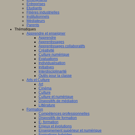
Entreprises
Etudiants
Filières industrielles
Institutionnels
Médiateurs
Parents
Thématiques
Apprendre et enseigner
Apprendre
Apprentissages
Apprentissages collaboratifs
Créativité
Culture numérique
Evaluations
Individualisation
Initiatives
Interdisciplinarité
Outils pour la classe
Arts et Culture
Art
Cinéma
Culture
Culture et numérique
Dispositifs de médiation
Littérature
Formation
Compétences professionnelles
Dispositifs de formation
E- formation
Enjeux et évolutions
Enseignement supérieur et numérique
Formations hybrides