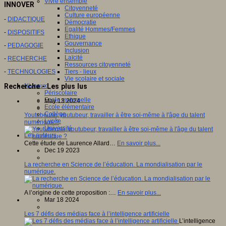
Vivre ensemble
INNOVER
Citoyenneté
Culture européenne
-
DIDACTIQUE
Démocratie
Egalité Hommes/Femmes
-
DISPOSITIFS
Ethique
Gouvernance
-
PEDAGOGIE
Inclusion
Laïcité
-
RECHERCHE
Ressources citoyenneté
-
TECHNOLOGIES
Tiers - lieux
Vie scolaire et sociale
Recherche - Les plus lus
Niveaux
Périscolaire
Ecole maternelle
May 13 2024
Ecole élémentaire
Collège
Youtubeuse, youtubeur, travailler à être soi-même à l'âge du talent
Lycée
numérique ?
Université
Les auteurs
Cette étude de Laurence Allard…
En savoir plus...
Dec 19 2023
La recherche en Science de l’éducation. La mondialisation par le
numérique.
A l’origine de cette proposition :…
En savoir plus...
Mar 18 2024
Les 7 défis des médias face à l’intelligence artificielle
L’intelligence