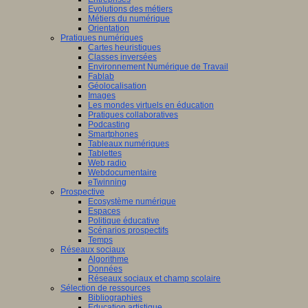
Evolutions des métiers
Métiers du numérique
Orientation
Pratiques numériques
Cartes heuristiques
Classes inversées
Environnement Numérique de Travail
Fablab
Géolocalisation
Images
Les mondes virtuels en éducation
Pratiques collaboratives
Podcasting
Smartphones
Tableaux numériques
Tablettes
Web radio
Webdocumentaire
eTwinning
Prospective
Ecosystème numérique
Espaces
Politique éducative
Scénarios prospectifs
Temps
Réseaux sociaux
Algorithme
Données
Réseaux sociaux et champ scolaire
Sélection de ressources
Bibliographies
Education artistique