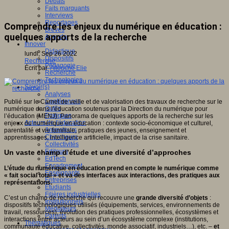
Débats
Faits marquants
Interviews
Reportages
Comprendre les enjeux du numérique en éducation :
Brèves
quelques apports de la recherche
Agenda
Innover
Didactique
lundi, Sep 26 2022
Dispositifs
Recherche
Pédagogie
Écrit par
Allouche Elie
Recherche
Technologies
Savoir(s)
Analyses
Conférences
Publié sur le Carnet de veille et de valorisation des travaux de recherche sur le
Outils
numérique dans l’éducation soutenus par la Direction du numérique pour
Pratiques
l’éducation (MENJ): Panorama de quelques apports de la recherche sur les
Acteurs de l'éducation
enjeux du numérique en éducation : contexte socio-économique et culturel,
Animateurs
parentalité et vie familiale, pratiques des jeunes, enseignement et
Chercheurs
apprentissages, intelligence artificielle, impact de la crise sanitaire.
Collectivités
Editeurs
Un vaste champ d’étude et une diversité d’approches
EdTech
Encadrement
L’étude du numérique en éducation prend en compte le numérique comme
Enseignants
« fait social total » et va des interfaces aux interactions, des pratiques aux
Entreprises
représentations.
Etudiants
Filières industrielles
C’est un champ de recherche qui recouvre une
grande diversité d’objets
:
Institutionnels
dispositifs technologiques utilisés (équipements, services, environnements de
Médiateurs
travail, ressources), évolution des pratiques professionnelles, écosystèmes et
Parents
interactions entre acteurs au sein d’un écosystème complexe (institutions,
Thématiques
communauté éducative, collectivités, monde associatif, industriels…), etc. –
et