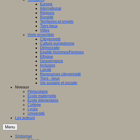
Europe
International
Régions
Ruralité
Territoires et projets
Tiers lieux
Villes
Vivre ensemble
Citoyenneté
Culture européenne
Démocratie
Egalité Hommes/Femmes
Ethique
Gouvernance
Inclusion
Laïcité
Ressources citoyenneté
Tiers - lieux
Vie scolaire et sociale
Niveaux
Périscolaire
Ecole maternelle
Ecole élémentaire
Collège
Lycée
Université
Les auteurs
Menu
S'informer