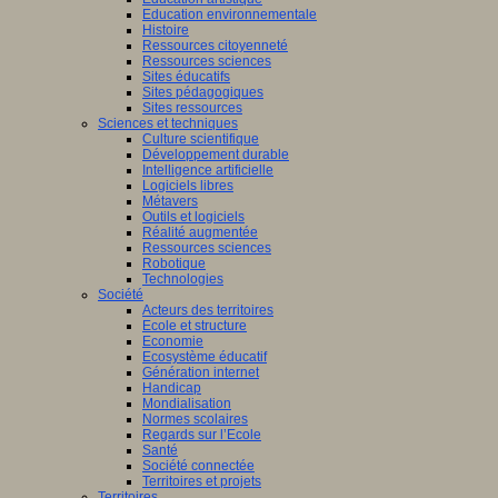
Education environnementale
Histoire
Ressources citoyenneté
Ressources sciences
Sites éducatifs
Sites pédagogiques
Sites ressources
Sciences et techniques
Culture scientifique
Développement durable
Intelligence artificielle
Logiciels libres
Métavers
Outils et logiciels
Réalité augmentée
Ressources sciences
Robotique
Technologies
Société
Acteurs des territoires
Ecole et structure
Economie
Ecosystème éducatif
Génération internet
Handicap
Mondialisation
Normes scolaires
Regards sur l’Ecole
Santé
Société connectée
Territoires et projets
Territoires