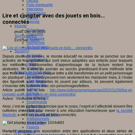
Débats
Faits marquants
Interviews
Reportages
Lire et compter avec des jouets en bois…
Brèves
connectés
Agenda
Innover
Didactique
jeudi, Déc 10 2015
Dispositifs
Technologies
Pédagogie
Écrit par
An@é
Recherche
Technologies
Savoir(s)
Analyses
Depuis plusieurs années, le monde éducatif ne cesse de se pencher sur des
Conférences
activités de manipulation qui sont mieux adaptées aux enfants pour lesquels
Outils
les méthodes traditionnelles d’apprentissage de la lecture restent trop
Pratiques
abstraites. On a ainsi pu assister au succès grandissant d’une méthode telle
Acteurs de l'éducation
que celle des
Alphas
où chaque lettre a été transformée en un petit personnage
Animateurs
en plastique. Les enfants peuvent non seulement les manipuler mais, à l’instar
Chercheurs
des figurines avec lesquelles ils jouent par ailleurs, ils peuvent également
Collectivités
s’inventer des histoires avec ces personnages/lettres.
Editeurs
Article publié sur le site :
http://www.lettresnumeriques.be/2015/11/30/lire-et-
EdTech
compter-avec-des-jouets-en-bois-connectes/
Encadrement
Auteur : Vincianne D'Anna
Enseignants
Entreprises
Ainsi, c’est en partant du principe que le corps, l’esprit et l’affectivité doivent être
Etudiants
cultivées ensemble pour mener à une éducation harmonieuse que
la société
Filières industrielles
Marbotic
a créé ces jouets en bois connectés.
Institutionnels
Médiateurs
Parents
Marbotic propose une association entre des applications et deux séries de
Thématiques