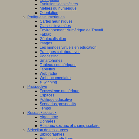
Evolutions des métiers
Métiers du numérique
Orientation
Pratiques numériques
Cartes heuristiques
Classes inversées
Environnement Numérique de Travail
Fablab
Géolocalisation
Images
Les mondes virtuels en éducation
Pratiques collaboratives
Podcasting
Smartphones
Tableaux numériques
Tablettes
Web radio
Webdocumentaire
eTwinning
Prospective
Ecosystème numérique
Espaces
Politique éducative
Scénarios prospectifs
Temps
Réseaux sociaux
Algorithme
Données
Réseaux sociaux et champ scolaire
Sélection de ressources
Bibliographies
Education artistique