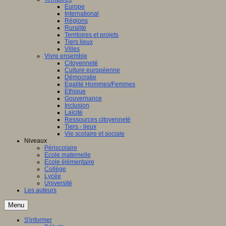
Europe
International
Régions
Ruralité
Territoires et projets
Tiers lieux
Villes
Vivre ensemble
Citoyenneté
Culture européenne
Démocratie
Egalité Hommes/Femmes
Ethique
Gouvernance
Inclusion
Laïcité
Ressources citoyenneté
Tiers - lieux
Vie scolaire et sociale
Niveaux
Périscolaire
Ecole maternelle
Ecole élémentaire
Collège
Lycée
Université
Les auteurs
Menu
S'informer