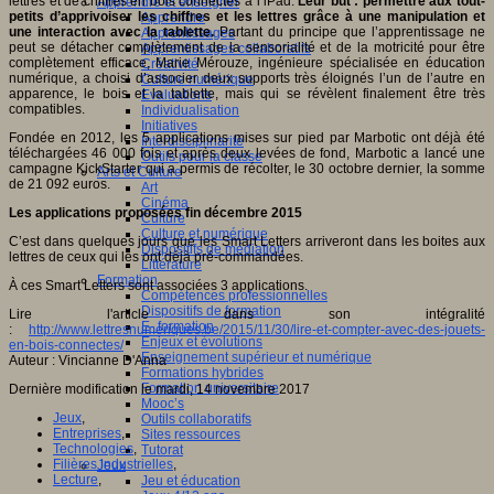
lettres et de chiffres en bois connectés à l’iPad.
Leur but : permettre aux tout-
Apprendre et enseigner
petits d’apprivoiser les chiffres et les lettres grâce à une manipulation et
Apprendre
une interaction avec la tablette.
Partant du principe que l’apprentissage ne
Apprentissages
peut se détacher complètement de la sensorialité et de la motricité pour être
Apprentissages collaboratifs
complètement efficace, Marie Mérouze, ingénieure spécialisée en éducation
Créativité
numérique, a choisi d’associer deux supports très éloignés l’un de l’autre en
Culture numérique
apparence, le bois et la tablette, mais qui se révèlent finalement être très
Evaluations
compatibles.
Individualisation
Initiatives
Fondée en 2012, les 5 applications mises sur pied par Marbotic ont déjà été
Interdisciplinarité
téléchargées 46 000 fois et après deux levées de fond, Marbotic a lancé une
Outils pour la classe
campagne KickStarter qui a permis de récolter, le 30 octobre dernier, la somme
Arts et Culture
de 21 092 euros.
Art
Cinéma
Les applications proposées fin décembre 2015
Culture
Culture et numérique
C’est dans quelques jours que les Smart Letters arriveront dans les boites aux
Dispositifs de médiation
lettres de ceux qui les ont déjà pré-commandées.
Littérature
Formation
À ces Smart Letters sont associées 3 applications.
Compétences professionnelles
Dispositifs de formation
Lire l'article dans son intégralité
E- formation
:
http://www.lettresnumeriques.be/2015/11/30/lire-et-compter-avec-des-jouets-
Enjeux et évolutions
en-bois-connectes/
Enseignement supérieur et numérique
Auteur : Vincianne D'Anna
Formations hybrides
Formation universitaire
Dernière modification le mardi, 14 novembre 2017
Mooc’s
Jeux
,
Outils collaboratifs
Entreprises
,
Sites ressources
Technologies
,
Tutorat
Filières industrielles
,
Jeux
Lecture
,
Jeu et éducation