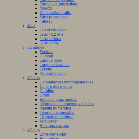
Formation universitaire
Mooc’s
Outils collaboratifs
Sites ressources
Tutorat
Jeux
Jeu et éducation
Jeux 4/12 ans
Jeux sérieux
Jeux vidéo
Langages
Ecriture
Humour
Langue orale
Langues vivantes
Lecture
Programmation
Médias
Compétences informationnelles
Culture des médias
Curation
Droits
Education aux médias
Information et nouveaux médias
Identité numérique
Internet responsable
Littératie numérique
Publication
Réseaux sociaux
Métiers
Entrepreneuriat
Entreprises