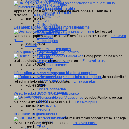
Sciences et techniques
Culture scientifique
Développement durable
Apps.education.fr est une plateforme développée au sein de la
Intelligence artificielle
direction…
En savoir plus...
Logiciels libres
Jun 10 2024
Métavers
Outils et logiciels
Des applications inspirées de l’Impressionnisme
Réalité augmentée
Le Festival
Ressources sciences
Normandie Impressionniste a invité des étudiants de l'École…
En savoir
Robotique
plus...
Technologies
Mar 18 2024
Société
Acteurs des territoires
Deux guides en Technologies Éducatives
Ecole et structure
Edteq pose les bases de
Economie
pratiques judicieuses et responsables en…
En savoir plus...
Ecosystème éducatif
Mar 12 2024
Génération internet
Handicap
L’éducation et le numérique, une histoire à compléter
Mondialisation
Je nous invite à
Normes scolaires
Regards sur l’Ecole
réfléchir à la formation à préconiser…
En savoir plus...
Santé
Feb 08 2024
Société connectée
Territoires et projets
Winky le robot disponible sur Vittascience
Territoires
Le robot Winky, créé par
Europe
Mainbot, est désormais accessible à…
En savoir plus...
International
Jan 04 2024
Régions
Ruralité
BBC Basic, le grand retour !
Territoires et projets
Pas mal d'articles concernant le langage
Tiers lieux
BASIC fleurissent depuis quelques…
En savoir plus...
Villes
Dec 12 2023