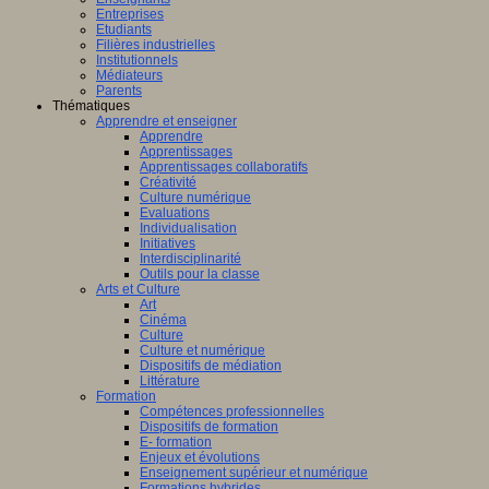
Entreprises
Etudiants
Filières industrielles
Institutionnels
Médiateurs
Parents
Thématiques
Apprendre et enseigner
Apprendre
Apprentissages
Apprentissages collaboratifs
Créativité
Culture numérique
Evaluations
Individualisation
Initiatives
Interdisciplinarité
Outils pour la classe
Arts et Culture
Art
Cinéma
Culture
Culture et numérique
Dispositifs de médiation
Littérature
Formation
Compétences professionnelles
Dispositifs de formation
E- formation
Enjeux et évolutions
Enseignement supérieur et numérique
Formations hybrides