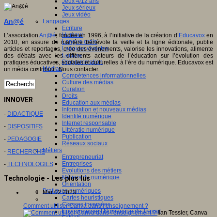
Jeux 4/12 ans
Jeux sérieux
Jeux vidéo
An@é
Langages
Ecriture
Humour
L’association
An@é
, fondée en 1996, à l’initiative de la création d’
Educavox
en
Langue orale
2010, en assure de manière bénévole la veille et la ligne éditoriale, publie
Langues vivantes
articles et reportages, crée des événements, valorise les innovations, alimente
Lecture
des débats avec les différents acteurs de l’éducation sur l’évolution des
Programmation
pratiques éducatives, sociales et culturelles à l’ère du numérique. Educavox est
Médias
un média contributif. Nous contacter.
Compétences informationnelles
Culture des médias
Curation
Droits
INNOVER
Education aux médias
Information et nouveaux médias
-
DIDACTIQUE
Identité numérique
Internet responsable
-
DISPOSITIFS
Littératie numérique
Publication
-
PEDAGOGIE
Réseaux sociaux
Métiers
-
RECHERCHE
Entrepreneuriat
Entreprises
-
TECHNOLOGIES
Evolutions des métiers
Métiers du numérique
Technologie - Les plus lus
Orientation
Pratiques numériques
Mar 02 2023
Cartes heuristiques
Classes inversées
Comment utiliser Canva dans l’enseignement ?
Environnement Numérique de Travail
Ilan Tessier, Canva