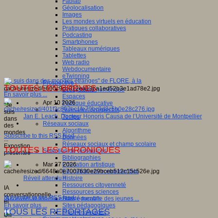
Fablab
Géolocalisation
Images
Les mondes virtuels en éducation
Pratiques collaboratives
Podcasting
Smartphones
Tableaux numériques
Tablettes
Web radio
Webdocumentaire
eTwinning
"Je suis dans des mondes étranges" de FLORE, à la
Prospective
TOUTES LES BRÈVES
...
Ecosystème numérique
En savoir plus ...
Espaces
Apr 10 2026
Politique éducative
"Je
Scénarios prospectifs
suis
Jan E. Leach, Docteur Honoris Causa de l’Université de Montpellier
Temps
dans
Réseaux sociaux
des
Algorithme
mondes
Subscribe to this RSS feed
Données
...
Réseaux sociaux et champ scolaire
Expostion
TOUTES LES CHRONIQUES
Sélection de ressources
présentée
Bibliographies
...
Education artistique
Mar 27 2026
Education environnementale
Histoire
Réveil attendu !!
Ressources citoyenneté
IA
Ressources sciences
conversationnelle
Subscribe to this RSS feed
Sites éducatifs
IA conversationnelle et santé mentale des jeunes ...
et
Sites pédagogiques
En savoir plus ...
...
TOUS LES REPORTAGES
Sites ressources
Un