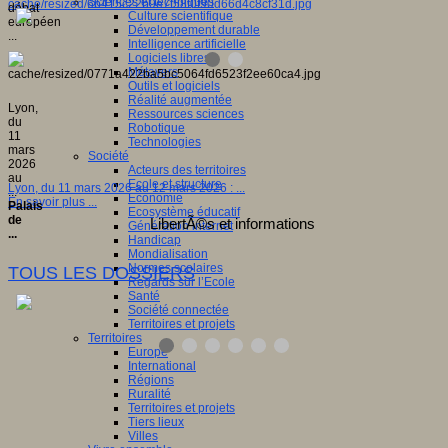
Sciences et techniques
débat
Culture scientifique
européen
Développement durable
...
Intelligence artificielle
Logiciels libres
Métavers
Outils et logiciels
Réalité augmentée
Lyon,
Ressources sciences
du
Robotique
11
Technologies
mars
Société
2026
Acteurs des territoires
au
Ecole et structure
Lyon, du 11 mars 2026 au 12 mars 2026 : ...
...
Economie
En savoir plus ...
Palais
Ecosystème éducatif
de
Génération internet
...
Handicap
Mondialisation
Normes scolaires
TOUS LES DOSSIERS
Regards sur l’Ecole
Santé
Société connectée
Territoires et projets
Territoires
Europe
International
Régions
Ruralité
Territoires et projets
Tiers lieux
Villes