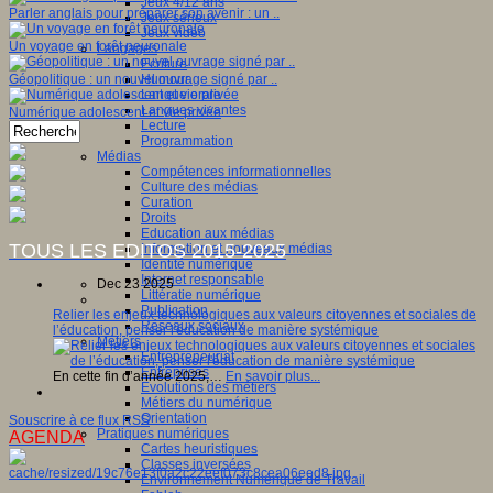
Jeux 4/12 ans
Parler anglais pour préparer son avenir : un ..
Jeux sérieux
Jeux vidéo
Un voyage en forêt neuronale
Langages
Ecriture
Humour
Géopolitique : un nouvel ouvrage signé par ..
Langue orale
Langues vivantes
Numérique adolescent et vie privée
Lecture
Programmation
Médias
Compétences informationnelles
Culture des médias
Curation
Droits
Education aux médias
TOUS LES EDITOS 2015-2025
Information et nouveaux médias
Identité numérique
Internet responsable
Dec 23 2025
Littératie numérique
Publication
Relier les enjeux technologiques aux valeurs citoyennes et sociales de
Réseaux sociaux
l’éducation, penser l'éducation de manière systémique
Métiers
Entrepreneuriat
Entreprises
En cette fin d’année 2025,…
En savoir plus...
Evolutions des métiers
Métiers du numérique
Orientation
Souscrire à ce flux RSS
Pratiques numériques
AGENDA
Cartes heuristiques
Classes inversées
Environnement Numérique de Travail