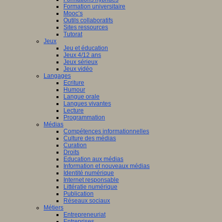
Formation universitaire
Mooc’s
Outils collaboratifs
Sites ressources
Tutorat
Jeux
Jeu et éducation
Jeux 4/12 ans
Jeux sérieux
Jeux vidéo
Langages
Ecriture
Humour
Langue orale
Langues vivantes
Lecture
Programmation
Médias
Compétences informationnelles
Culture des médias
Curation
Droits
Education aux médias
Information et nouveaux médias
Identité numérique
Internet responsable
Littératie numérique
Publication
Réseaux sociaux
Métiers
Entrepreneuriat
Entreprises