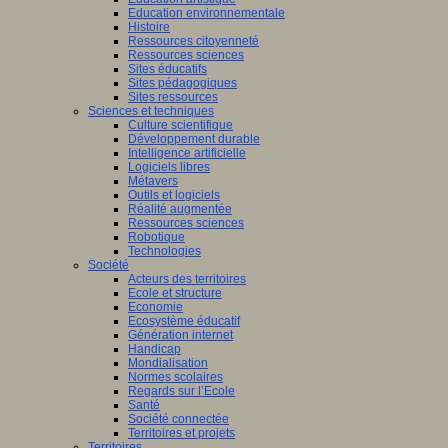
Education environnementale
Histoire
Ressources citoyenneté
Ressources sciences
Sites éducatifs
Sites pédagogiques
Sites ressources
Sciences et techniques
Culture scientifique
Développement durable
Intelligence artificielle
Logiciels libres
Métavers
Outils et logiciels
Réalité augmentée
Ressources sciences
Robotique
Technologies
Société
Acteurs des territoires
Ecole et structure
Economie
Ecosystème éducatif
Génération internet
Handicap
Mondialisation
Normes scolaires
Regards sur l’Ecole
Santé
Société connectée
Territoires et projets
Territoires