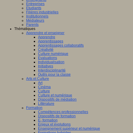
Entreprises
Etudiants
Filières industrielles
Institutionnels
Médiateurs
Parents
Thématiques
Apprendre et enseigner
Apprendre
Apprentissages
Apprentissages collaboratifs
Créativité
Culture numérique
Evaluations
Individualisation
Initiatives
Interdisciplinarité
Outils pour la classe
Arts et Culture
Art
Cinéma
Culture
Culture et numérique
Dispositifs de médiation
Littérature
Formation
Compétences professionnelles
Dispositifs de formation
E- formation
Enjeux et évolutions
Enseignement supérieur et numérique
Formations hybrides