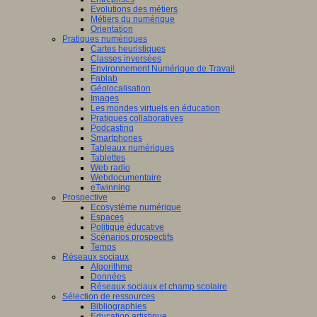
Evolutions des métiers
Métiers du numérique
Orientation
Pratiques numériques
Cartes heuristiques
Classes inversées
Environnement Numérique de Travail
Fablab
Géolocalisation
Images
Les mondes virtuels en éducation
Pratiques collaboratives
Podcasting
Smartphones
Tableaux numériques
Tablettes
Web radio
Webdocumentaire
eTwinning
Prospective
Ecosystème numérique
Espaces
Politique éducative
Scénarios prospectifs
Temps
Réseaux sociaux
Algorithme
Données
Réseaux sociaux et champ scolaire
Sélection de ressources
Bibliographies
Education artistique