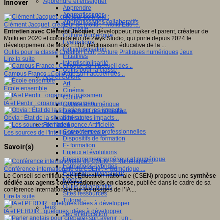
Apprendre et enseigner
Innover
Apprendre
Apprentissages
Apprentissages collaboratifs
Clément Jacquet, créateur de Moiki : " Moiki Edu ....
Créativité
Entretien avec Clément Jacquet
, développeur, maker et parent, créateur de
Culture numérique
Moiki en 2020 et cofondateur de Zwyk Studio, qui porte depuis 2024 le
Evaluations
développement de Moiki EDU, déclinaison éducative de la ...
Individualisation
Outils pour la classe
Création
Ecrit
Ecriture
Pratiques numériques
Jeux
Initiatives
Lire la suite
Interdisciplinarité
Outils pour la classe
Campus France : Colloque sur l’accueil des ..
Arts et Culture
Art
École ensemble
Cinéma
Culture
IA et Perdir : organiser un examen
Culture et numérique
Dispositifs de médiation
Littérature
Obvia : État de la situation sur les impacts ..
Formation
Compétences professionnelles
Les sources de l'Intelligence Artificielle
Dispositifs de formation
E- formation
Savoir(s)
Enjeux et évolutions
Enseignement supérieur et numérique
Formations hybrides
Conférence internationale du CSEN : « Numérique ...
Formation universitaire
Le Conseil scientifique de l’Éducation nationale (CSEN) propose une
synthèse
Mooc’s
dédiée aux agents conversationnels en classe
, publiée dans le cadre de sa
Outils collaboratifs
conférence internationale sur les usages de l’IA ...
Sites ressources
Lire la suite
Tutorat
Jeux
IA et PERDIR : quelques idées à développer
Jeu et éducation