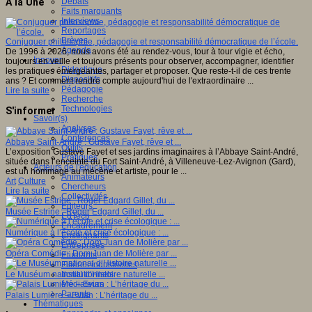
Débats
A la Une
Faits marquants
Interviews
Reportages
Brèves
Conjuguer philosophie, pédagogie et responsabilité démocratique de l’école.
Agenda
De 1996 à 2026, nous avons été au rendez-vous, tour à tour vigie et écho,
Innover
toujours en veille et toujours présents pour observer, accompagner, identifier
Didactique
les pratiques émergeantes, partager et proposer. Que reste-t-il de ces trente
Dispositifs
ans ? Et comment rendre compte aujourd'hui de l'extraordinaire ...
Pédagogie
Lire la suite
Recherche
Technologies
S'informer
Savoir(s)
Analyses
Conférences
Abbaye Saint-André : Gustave Fayet, rêve et ...
Outils
L’exposition Gustave Fayet et ses jardins imaginaires à l’Abbaye Saint-André,
Pratiques
située dans l’enceinte du Fort Saint-André, à Villeneuve-Lez-Avignon (Gard),
Acteurs de l'éducation
est un hommage au mécène et artiste, pour le ...
Animateurs
Art
Culture
Chercheurs
Lire la suite
Collectivités
Editeurs
Musée Estrine : Roger Edgard Gillet, du ...
EdTech
Encadrement
Numérique à l’école et crise écologique : ...
Enseignants
Entreprises
Opéra Comédie : Dom Juan de Molière par ...
Etudiants
Filières industrielles
Institutionnels
Le Muséum national d’Histoire naturelle ...
Médiateurs
Parents
Palais Lumière – Evian : L’héritage du ...
Thématiques