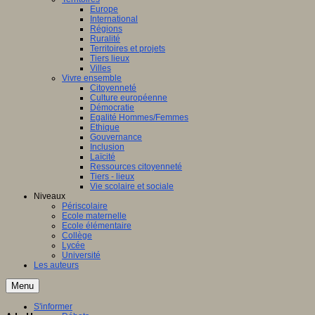
Europe
International
Régions
Ruralité
Territoires et projets
Tiers lieux
Villes
Vivre ensemble
Citoyenneté
Culture européenne
Démocratie
Egalité Hommes/Femmes
Ethique
Gouvernance
Inclusion
Laïcité
Ressources citoyenneté
Tiers - lieux
Vie scolaire et sociale
Niveaux
Périscolaire
Ecole maternelle
Ecole élémentaire
Collège
Lycée
Université
Les auteurs
Menu
S'informer