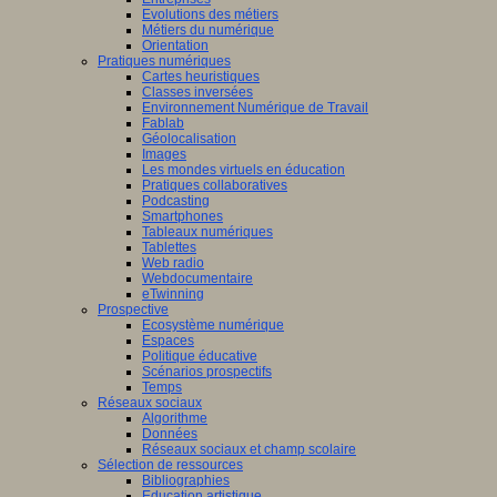
Evolutions des métiers
Métiers du numérique
Orientation
Pratiques numériques
Cartes heuristiques
Classes inversées
Environnement Numérique de Travail
Fablab
Géolocalisation
Images
Les mondes virtuels en éducation
Pratiques collaboratives
Podcasting
Smartphones
Tableaux numériques
Tablettes
Web radio
Webdocumentaire
eTwinning
Prospective
Ecosystème numérique
Espaces
Politique éducative
Scénarios prospectifs
Temps
Réseaux sociaux
Algorithme
Données
Réseaux sociaux et champ scolaire
Sélection de ressources
Bibliographies
Education artistique