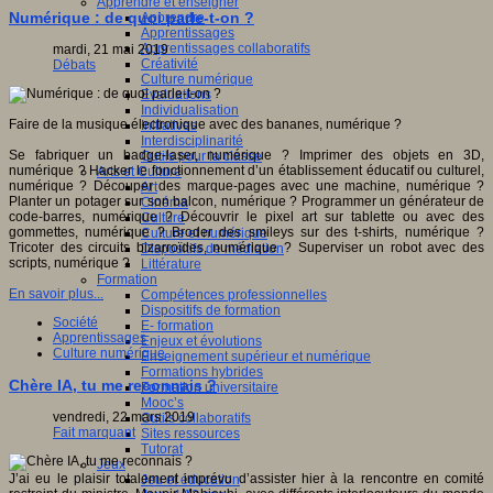
Apprendre et enseigner
Numérique : de quoi parle-t-on ?
Apprendre
Apprentissages
Apprentissages collaboratifs
mardi, 21 mai 2019
Créativité
Débats
Culture numérique
Evaluations
Individualisation
Faire de la musique électronique avec des bananes, numérique ?
Initiatives
Interdisciplinarité
Se fabriquer un badge-laser, numérique ? Imprimer des objets en 3D,
Outils pour la classe
numérique ? Hacker le fonctionnement d’un établissement éducatif ou culturel,
Arts et Culture
numérique ? Découper des marque-pages avec une machine, numérique ?
Art
Planter un potager sur son balcon, numérique ? Programmer un générateur de
Cinéma
code-barres, numérique ? Découvrir le pixel art sur tablette ou avec des
Culture
gommettes, numérique ? Broder des smileys sur des t-shirts, numérique ?
Culture et numérique
Tricoter des circuits bizarroïdes, numérique ? Superviser un robot avec des
Dispositifs de médiation
scripts, numérique ?
Littérature
Formation
En savoir plus...
Compétences professionnelles
Dispositifs de formation
Société
E- formation
Apprentissages
Enjeux et évolutions
Culture numérique
Enseignement supérieur et numérique
Formations hybrides
Chère IA, tu me reconnais ?
Formation universitaire
Mooc’s
vendredi, 22 mars 2019
Outils collaboratifs
Fait marquant
Sites ressources
Tutorat
Jeux
J’ai eu le plaisir totalement imprévu d’assister hier à la rencontre en comité
Jeu et éducation