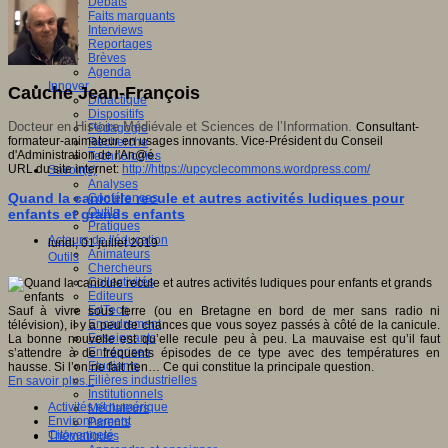
Débats
Faits marquants
Interviews
Reportages
Brèves
Agenda
Innover
Cauche Jean-François
Didactique
Dispositifs
Docteur en Histoire Médiévale et Sciences de l’Information.
Consultant-
Pédagogie
formateur-animateur en usages innovants. Vice-Président du Conseil
Recherche
d'Administration de l'An@é.
Technologies
URL du site internet:
http://https://upcyclecommons.wordpress.com/
Savoir(s)
Analyses
Quand la canicule recule et autres activités ludiques pour
Conférences
Outils
enfants et grands enfants
Pratiques
Acteurs de l'éducation
lundi, 01 juillet 2019
Animateurs
Outils
Chercheurs
Collectivités
Editeurs
EdTech
Sauf à vivre sous terre (ou en Bretagne en bord de mer sans radio ni
Encadrement
télévision), il y a peu de chances que vous soyez passés à côté de la canicule.
Enseignants
La bonne nouvelle est qu’elle recule peu à peu. La mauvaise est qu’il faut
Entreprises
s’attendre à de fréquents épisodes de ce type avec des températures en
Etudiants
hausse. Si l’on ne fait rien… Ce qui constitue la principale question.
Filières industrielles
En savoir plus...
Institutionnels
Activités et numérique
Médiateurs
Environnement
Parents
Citoyenneté
Thématiques