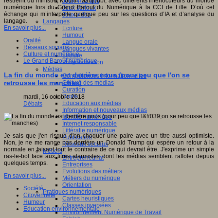
restreint du ministre, Mounir Mahjoubi, avec différents interlocuteurs du monde
Jeux 4/12 ans
numérique lors du Grand Barouf du Numérique à la CCI de Lille. D’où cet
Jeux sérieux
échange qui m’interpelle quelque peu sur les questions d’IA et d’analyse du
Jeux vidéo
langage.
Langages
En savoir plus...
Ecriture
Humour
Oralité
Langue orale
Réseaux sociaux
Langues vivantes
Culture et numérique
Lecture
Le Grand Barouf numérique
Programmation
Médias
La fin du monde est derrière nous (pour peu que l'on se
Compétences informationnelles
retrousse les manches)
Culture des médias
Curation
Droits
mardi, 16 octobre 2018
Education aux médias
Débats
Information et nouveaux médias
Identité numérique
Internet responsable
Littératie numérique
Je sais que j'en risque d'en choquer une paire avec un titre aussi optimiste.
Publication
Non, je ne me range pas derrière un Donald Trump qui espère un retour à la
Réseaux sociaux
normale en faisant tout le contraire de ce qui devrait être. J'exprime un simple
Métiers
ras-le-bol face aux titres alarmistes dont les médias semblent raffoler depuis
Entrepreneuriat
quelques temps.
Entreprises
Evolutions des métiers
En savoir plus...
Métiers du numérique
Orientation
Société
Pratiques numériques
Citoyenneté
Cartes heuristiques
Humeur
Classes inversées
Education environnementale
Environnement Numérique de Travail