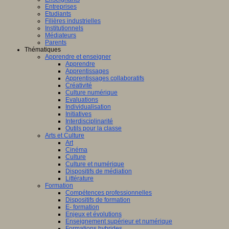
Entreprises
Etudiants
Filières industrielles
Institutionnels
Médiateurs
Parents
Thématiques
Apprendre et enseigner
Apprendre
Apprentissages
Apprentissages collaboratifs
Créativité
Culture numérique
Evaluations
Individualisation
Initiatives
Interdisciplinarité
Outils pour la classe
Arts et Culture
Art
Cinéma
Culture
Culture et numérique
Dispositifs de médiation
Littérature
Formation
Compétences professionnelles
Dispositifs de formation
E- formation
Enjeux et évolutions
Enseignement supérieur et numérique
Formations hybrides