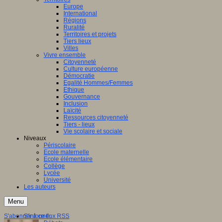
Europe
International
Régions
Ruralité
Territoires et projets
Tiers lieux
Villes
Vivre ensemble
Citoyenneté
Culture européenne
Démocratie
Egalité Hommes/Femmes
Ethique
Gouvernance
Inclusion
Laïcité
Ressources citoyenneté
Tiers - lieux
Vie scolaire et sociale
Niveaux
Périscolaire
Ecole maternelle
Ecole élémentaire
Collège
Lycée
Université
Les auteurs
Menu
S'abonner à ce flux RSS
S'informer