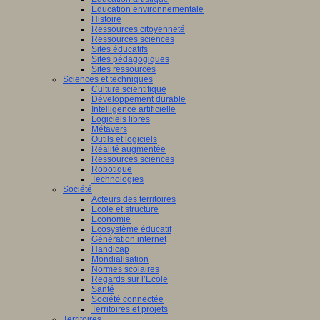
Education environnementale
Histoire
Ressources citoyenneté
Ressources sciences
Sites éducatifs
Sites pédagogiques
Sites ressources
Sciences et techniques
Culture scientifique
Développement durable
Intelligence artificielle
Logiciels libres
Métavers
Outils et logiciels
Réalité augmentée
Ressources sciences
Robotique
Technologies
Société
Acteurs des territoires
Ecole et structure
Economie
Ecosystème éducatif
Génération internet
Handicap
Mondialisation
Normes scolaires
Regards sur l’Ecole
Santé
Société connectée
Territoires et projets
Territoires