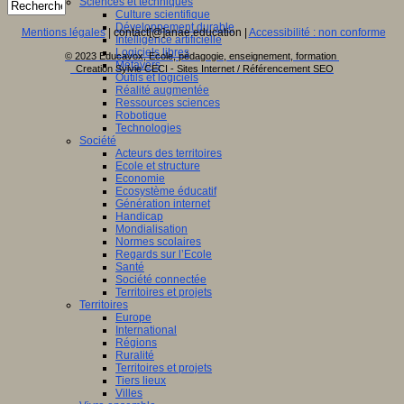
Sciences et techniques
Culture scientifique
Développement durable
Mentions légales
| contact[@]anae.education |
Accessibilité : non conforme
Intelligence artificielle
Logiciels libres
© 2023 Educavox, Ecole, pédagogie, enseignement, formation
Métavers
Creation Sylvie CECI - Sites Internet / Référencement SEO
Outils et logiciels
Réalité augmentée
Ressources sciences
Robotique
Technologies
Société
Acteurs des territoires
Ecole et structure
Economie
Ecosystème éducatif
Génération internet
Handicap
Mondialisation
Normes scolaires
Regards sur l’Ecole
Santé
Société connectée
Territoires et projets
Territoires
Europe
International
Régions
Ruralité
Territoires et projets
Tiers lieux
Villes