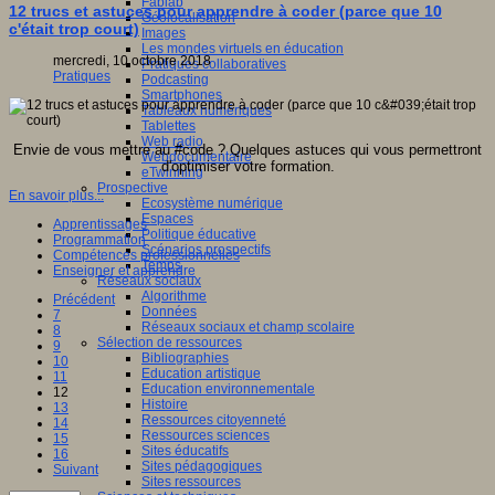
Fablab
12 trucs et astuces pour apprendre à coder (parce que 10
Géolocalisation
c'était trop court)
Images
Les mondes virtuels en éducation
mercredi, 10 octobre 2018
Pratiques collaboratives
Pratiques
Podcasting
Smartphones
Tableaux numériques
Tablettes
Web radio
Envie de vous mettre au #code ? Quelques astuces qui vous permettront
Webdocumentaire
d'optimiser votre formation.
eTwinning
Prospective
En savoir plus...
Ecosystème numérique
Espaces
Apprentissages
Politique éducative
Programmation
Scénarios prospectifs
Compétences professionnelles
Temps
Enseigner et apprendre
Réseaux sociaux
Algorithme
Précédent
Données
7
Réseaux sociaux et champ scolaire
8
Sélection de ressources
9
Bibliographies
10
Education artistique
11
Education environnementale
12
Histoire
13
Ressources citoyenneté
14
Ressources sciences
15
Sites éducatifs
16
Sites pédagogiques
Suivant
Sites ressources