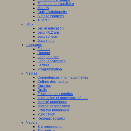
Formation universitaire
Mooc’s
Outils collaboratifs
Sites ressources
Tutorat
Jeux
Jeu et éducation
Jeux 4/12 ans
Jeux sérieux
Jeux vidéo
Langages
Ecriture
Humour
Langue orale
Langues vivantes
Lecture
Programmation
Médias
Compétences informationnelles
Culture des médias
Curation
Droits
Education aux médias
Information et nouveaux médias
Identité numérique
Internet responsable
Littératie numérique
Publication
Réseaux sociaux
Métiers
Entrepreneuriat
Entreprises